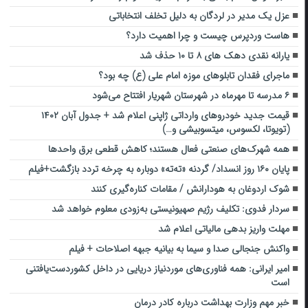
عزل یک مدیر در لردگان به دلیل تخلف انتخاباتی
هاست وردپرس چیست و چرا اهمیت دارد؟
یارانه نقدی دهک‌ های ۸ تا ۱۰ حذف شد
ماجرای فقدان تابلوهای موزه امام علی (ع) چه بود؟
۶ مدرسه تا مهرماه در شهرستان شهریار افتتاح می‌شود
قیمت جدید خودروهای وارداتی ژاپنی اعلام شد + جدول آبان ۱۴۰۲
(تویوتا، لکسوس، میتسوبیشی و…)
همه شهرک‌های صنعتی فعال هستند؛ کاهش قطعی برق واحدها
پایان ۱۶۰ روز انسداد/ گردنه «ته‌ته» دوباره به چرخه تردد بازگشت+فیلم
شوک اردوغان به هودارانش / مقامات کناره‌گیری کنند
سردار فدوی: تکلیف رژیم صهیونیستی به‌زودی معلوم خواهد شد
مهلت واریز بدهی مالیاتی اعلام شد
واکنش جنجالی صدا و سیما به بیانیه جبهه اصلاحات + فیلم
امیر ایرانی: همه فناوری‌های موردنیاز دریایی در داخل کشوردست‌یافتنی
است
خبر مهم وزارت بهداشت درباره کادر درمان