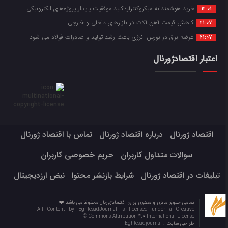
خرید هوشمندانه میکروکنترلر؛ کلید موفقیت پایدار پروژه‌های الکترونیکی
12:01
کاهش قیمت آهن آلات در بازارهای داخلی و خارجی
21:07
عرضه برق در بورس انرژی باعث رشد تولید و صادرات فولاد می شود
21:07
اعتبار اقتصادژورنال
اقتصاد ژورنال
درباره اقتصاد ژورنال
تماس با اقتصاد ژورنال
سوالات متداول کاربران
حریم خصوصی کاربران
تبلیغات در اقتصاد ژورنال
شرایط بازنشر محتوا
نبض ارزدیجیتال
تمامی حقوق مادی و معنوی برای اقتصادژورنال محفوظ می باشد ❤️
All Content by EghtesadJournal is licensed under a Creative
Commons Attribution 4.0 International License ©️
طراحی سایت :
Eghtesadjournal