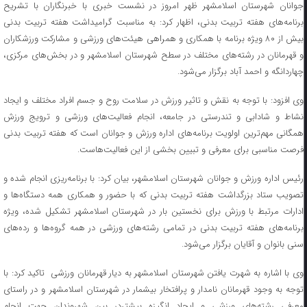
جوانان شهرستان اسلامشهر ظهر امروز در نشست خبری با خبرنگاران با تشریح
برنامه‌های هفته تربیت بدنی، اظهار کرد: به مناسبت گرامیداشت هفته تربیت بدنی
بیش از ۸۰ ویژه برنامه با همکاری و همراهی هیئت‌های ورزشی و مشارکت ورزشکاران
و قهرمانان در رشته‌های مختلف در سطح شهرستان اسلامشهر و در بخش‌های مرکزی،
چهاردانگه و احمد آباد برگزار می‌شود.
وی افزود: با توجه به نقش و تاثیر ورزش در سلامت روح و جسم افراد مختلف و ایجاد
نشاط و شادابی و تندرستی در جامعه، انجام فعالیت‌های ورزشی و ترویج ورزش
همگانی مهم‌ترین اولویت برنامه‌های اداره ورزش و جوانان است که هفته تربیت بدنی
فرصت مناسبی برای معرفی و تبیین بخشی از این فعالیت‌هاست.
رئیس اداره ورزش و جوانان شهرستان اسلامشهر، بیان کرد: با برنامه‌ریزی انجام شده و
تصویب ستاد بزرگداشت هفته تربیت بدنی که با حضور و همکاری همه دستگاه‌ها و
ادارات مرتبط با ورزش برای نخستین بار در شهرستان اسلامشهر تشکیل شده، ویژه
برنامه‌های هفته تربیت بدنی در تمامی رشته‌های ورزشی در همه گروه‌ها و رده‌های
سنی بانوان و آقایان برگزار می‌شود.
وی با اشاره به شهرت یافتن شهرستان اسلامشهر به دیار قهرمانان ورزشی تاکید کرد: با
توجه به وجود قهرمانان نامدار و پرافتخار بیشمار در شهرستان اسلامشهر و در راستای
معرفی رشته‌های ورزشی و ایجاد انگیزه بیشتردر بین شهروندان جهت انجام