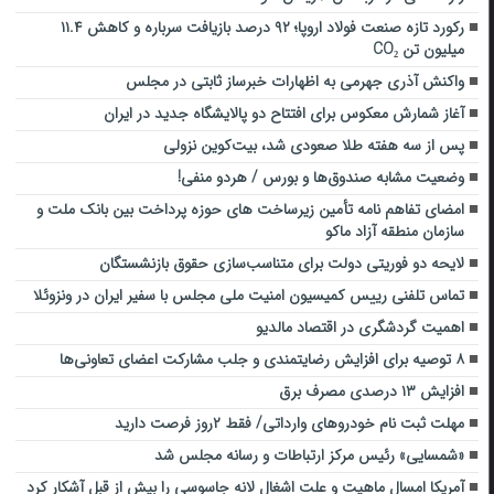
رکورد تازه صنعت فولاد اروپا؛ ۹۲ درصد بازیافت سرباره و کاهش ۱۱.۴
میلیون تن CO₂
واکنش آذری جهرمی به اظهارات خبرساز ثابتی در مجلس
آغاز شمارش معکوس برای افتتاح دو پالایشگاه جدید در ایران
پس از سه هفته طلا صعودی شد، بیت‌کوین نزولی
وضعیت مشابه صندوق‌ها و بورس / هردو منفی!
امضای تفاهم نامه تأمین زیرساخت های حوزه پرداخت بین بانک ملت و
سازمان منطقه آزاد ماکو
لایحه‌ دو فوریتی دولت برای متناسب‌سازی حقوق بازنشستگان
تماس تلفنی رییس کمیسیون امنیت ملی مجلس با سفیر ایران در ونزوئلا
اهمیت گردشگری در اقتصاد مالدیو
۸ توصیه برای افزایش رضایتمندی و جلب مشارکت اعضای تعاونی‌ها
افزایش ۱۳ درصدی مصرف برق
مهلت ثبت نام خودروهای وارداتی/ فقط ۲روز فرصت دارید
«شمسایی» رئیس مرکز ارتباطات و رسانه مجلس شد
آمریکا امسال ماهیت و علت اشغال لانه جاسوسی را بیش از قبل آشکار کرد