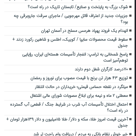
شوک بزرگ به پایتخت و صنایع/ تابستان تاریک در راه است؟
جزییات جدید از اعتراف قاتل مهرجویی / ماجرای سرقت جاروبرقی چه
بود؟
انهدام یک فروند پهپاد هرمس مسلح در آسمان تهران
سقوط قیمت محصولات سایپا / کوییک، اطلس و شاهین رکورد زدند +
جدول
پاسخ شمخانی به ترامپ: انفجار تأسیسات هسته‌ای ایران، رؤیایی
توهم‌آمیز است
۷۰درصد کارگران شغل دوم دارند
توزیع ۴۳ هزار تن برنج با قیمت مصوب برای نوروز و رمضان
میلگرد در نقطه حساس قیمتی؛ خریداران در حالت انتظار
معطلی ۲ ماه و نیمه برای ابلاغ مصوبات شورای عالی اشتغال
احتمال اختلال تأسیسات آب شرب در شرایط جنگ / قطعی آب گسترده
در راه است؟
آخرین قیمت امروز طلا، سکه و دلار/ طلا ۱۵میلیون و دلار ۱۳۹هزار تومان +
جدول
خبر خوش نظام بانکی به مردم / دریافت وام راحت تر شد