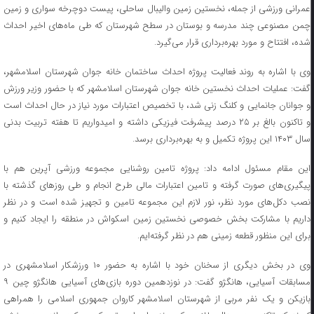
عمرانی ورزشی از جمله، نخستین زمین والیبال ساحلی، پیست دوچرخه سواری و زمین
چمن مصنوعی چند مدرسه و بوستان در سطح شهرستان که طی ماه‌های اخیر احداث
شده، افتتاح و مورد بهره‌برداری قرار می‌گیرد.
وی با اشاره به روند فعالیت پروژه احداث ساختمان خانه جوان شهرستان اسلامشهر،
گفت: عملیات احداث نخستین خانه جوان شهرستان اسلامشهر که با حضور وزیر ورزش
و جوانان جانمایی و کلنگ زنی شد، با تخصیص اعتبارات مورد نیاز در حال احداث است
و تاکنون بالغ بر ۲۵ درصد پیشرفت فیزیکی داشته و امیدواریم تا هفته تربیت بدنی
سال ۱۴۰۳ این پروژه تکمیل و به بهره‌برداری برسد.
این مقام مسئول ادامه داد: پروژه تامین روشنایی مجموعه ورزشی آپرین هم با
پیگیری‌های صورت گرفته و تامین اعتبارات مالی طرح انجام و طی روزهای گذشته با
نصب دکل‌های مورد نظر، نور لازم این مجموعه تامین و تجهیز شده است و در نظر
داریم با مشارکت بخش خصوصی نخستین زمین اسکواش در منطقه را ایجاد کنیم و
برای این منظور قطعه زمینی هم در نظر گرفته‌ایم.
وی در بخش دیگری از سخنان خود با اشاره به حضور ۱۰ ورزشکار اسلامشهری در
مسابقات آسیایی، هانگژو گفت: در نوزدهمین دوره بازی‌های آسیایی هانگژو چین ۹
بازیکن و یک نفر مربی از شهرستان اسلامشهر کاروان جمهوری اسلامی را همراهی