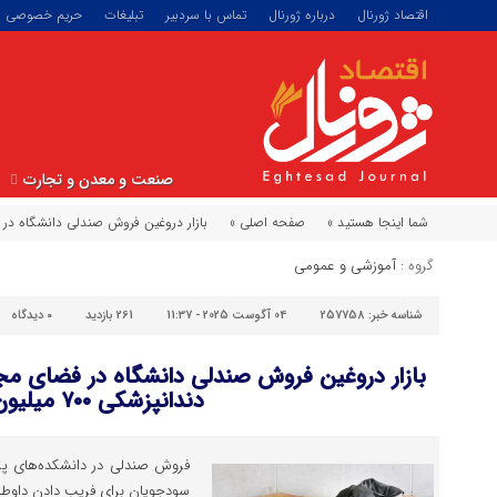
اقتصاد ژورنال
درباره ژورنال
تماس با سردبیر
تبلیغات
حریم خصوصی
صنعت و معدن و تجارت
شما اینجا هستید »
صفحه اصلی »
بازار دروغین فروش صندلی دانشگاه در فضای مجازی دا
گروه :
آموزشی و عمومی
شناسه خبر:
257758
04 آگوست 2025 - 11:37
261 بازدید
۰
دیدگاه
دندانپزشکی ۷۰۰ میلیون
فروش صندلی در دانشکده‌های پز
سودجویان برای فریب دادن داوطلبا