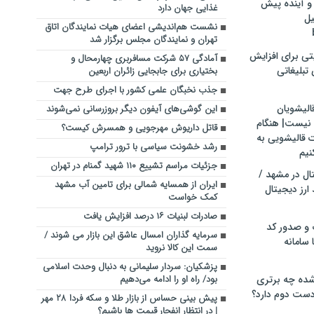
و آینده پیش
غذایی جهان دارد
یل
نشست هم‌اندیشی اعضای هیات نمایندگان اتاق
تهران و نمایندگان مجلس برگزار شد
تی برای افزایش
آمادگی ۵۷ شرکت مسافربری چهارمحال و
تبلیغاتی
بختیاری برای جابجایی زائران اربعین
جذب نخبگان علمی کشور با اجرای طرح جهت
الیشویان
این گوشی‌های آیفون دیگر بروزرسانی نمی‌شوند
 نیست| هنگام
قاتل داریوش مهرجویی و همسرش کیست؟
ت قالیشویی به
رشد خشونت سیاسی با ترور ترامپ
نیم
جزئیات مراسم تشییع ۱۱۰ شهید گمنام در تهران
ال در مشهد /
ایران از همسایه شمالی برای تامین آب مشهد
ارز دیجیتال
کمک خواست
صادرات لبنیات ۱۶ درصد افزایش یافت
 و صدور کد
سرمایه گذاران امسال عاشق این بازار می شوند /
 سامانه
سمت این کالا نروید
پزشکیان: سردار سلیمانی به دنبال وحدت اسلامی
ده چه برتری
بود/ راه او را ادامه می‌دهیم
ست دوم دارد؟
پیش بینی حساس از بازار طلا و سکه فردا ۲۸ مهر
| در انتظار انفجار قیمت ها باشیم؟