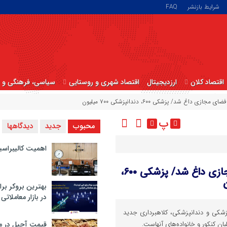
شرایط بازنشر
FAQ
اقتصاد کلان
ارزدیجیتال
اقتصاد شهری و روستایی
سیاسی، فرهنگی و ا
غ شد/ پزشکی ۶۰۰، دندانپزشکی ۷۰۰ میلیون
پ
محبوب
جدید
دیدگاهها
اهمیت کالیبراسی
بازار دروغین فروش صندلی دانشگاه در فضای مجازی داغ شد/ پزشکی ۶۰۰،
بهترین بروکر برا
در بازار معاملاتی
شکی و دندانپزشکی، کلاهبرداری جدید
ن کنکور و خانواده‌های آنهاست.
قیمت آجیل در م