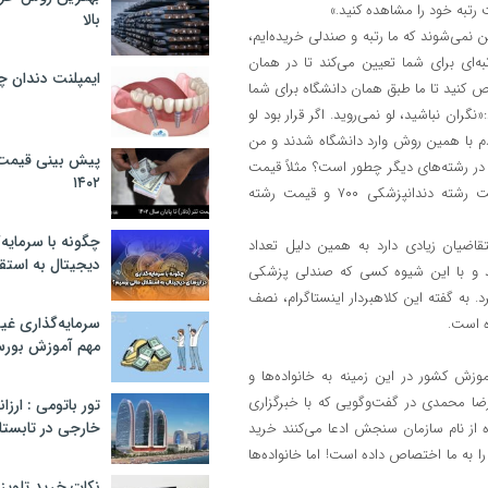
رتبه خود را مشاهده کنید.»
بالا
می‌شوند که ما رتبه و صندلی خریده‌ایم،
ای برای شما تعیین می‌کند تا در همان
ایمپلنت دندان 
 کنید تا ما طبق همان دانشگاه برای شما
نگران نباشید، لو نمی‌روید. اگر قرار بود لو
ودم با همین روش وارد دانشگاه شدند و من
پیش بینی قیمت ت
 در رشته‌های دیگر چطور است؟ مثلاً قیمت
۱۴۰۲
صندلی برای رشته داروسازی و دندانپزشکی چقدر است؟ او می‌گوید:«قیمت رشته دندانپزشکی ۷۰۰ و قیمت رشته
چگونه با سرمایه‌
قاضیان زیادی دارد به همین دلیل تعداد
دیجیتال به استق
ند و با این شیوه کسی که صندلی پزشکی
به گفته این کلاهبردار اینستاگرام، نصف
سرمایه‌گذاری غ
ه است.
مهم آموزش بور
کشور در این زمینه به خانواده‌ها و
ضا محمدی در گفت‌وگویی که با خبرگزاری
تور باتومی : ارزا
خارجی در تابستان ۰۲
 از نام سازمان سنجش ادعا می‌کنند خرید
ه ما اختصاص داده است! اما خانواده‌ها
نکات خرید تلویزیون