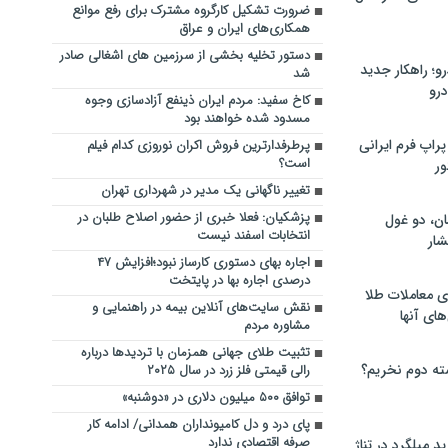
ضرورت تشکیل کارگروه مشترک برای رفع موانع
همکاری‌های ایران و عراق
دستور تخلیه بخشی از سرزمین های اشغالی صادر
؛ راهکار جدید
شد
رو
کاخ سفید: مردم ایران ذینفع آزادسازی وجوه
مسدود شده خواهند بود
راپ فرم ایرانی
پرطرفدارترین فروش اکران نوروزی کدام فیلم
است؟
ور
تغییر ناگهانی یک مدیر در شهرداری تهران
پزشکیان: فعلا خبری از حضور اصلاح طلبان در
ان، دو غول
انتخابات اسفند نیست
ار
اجاره بهای دستوری کارساز نبود؛افزایش ۴۷
درصدی اجاره بها در پایتخت
ی معاملات طلا
نقش سایت‌های آنلاین بیمه در راهنمایی و
های آنها
مشاوره مردم
تثبیت طلای جهانی همزمان با تردیدها درباره
ته دوم نخریم؟
رالی قیمتی فلز زرد در سال ۲۰۲۵
توافق ۵۰۰ میلیون دلاری در «دوشنبه»
پای درد و دل کامیونداران همدانی/ ادامه کار
صرفه اقتصادی ندارد
 میلگرد در تناژ