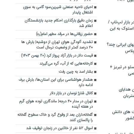
احیای ناحیه صنعتی شیرین‌سو؛ گامی به سوی
اشتغال پایدار
زمان دقیق بارگذاری احکام جدید بازنشستگان
بازار لپ‌تاپ /
اعلام شد
استوک به این
حضور زرقانی‌ها در مرقد مطهر امام(ره)
تشدید آلودگی هوای تهران از دوشنبه| بارش ها
ماشین لباسشویی‎های ایرانی چند؟
۲۰ درصد کمتر از وضعیت نرمال است
 پلاس
قیمت دلار در بازار آزاد پرواز کرد (۲۰ بهمن ۱۴۰۳)
کارخانه‌هایی که از آب، کَره می‌گیرند
و در تبریز +
بشار اسد به چین رفت
صی
هشدار هواشناسی برای این استان‌ها/ بارش برف
ادامه دارد
ن هدایای
کانال شارژ نوسان در بازار دلار
تریان
تهران در مدار ۴۰ درجه| ماندگاری توده هوای گرم
در هفته آینده
ت های دانش
گلخانه‌داران بعد از وقوع گرد و خاک سطوح گلخانه
کشور
را پاکسازی کنند
اموال ۵۲ نفر از خائنین در زنجان توقیف شد