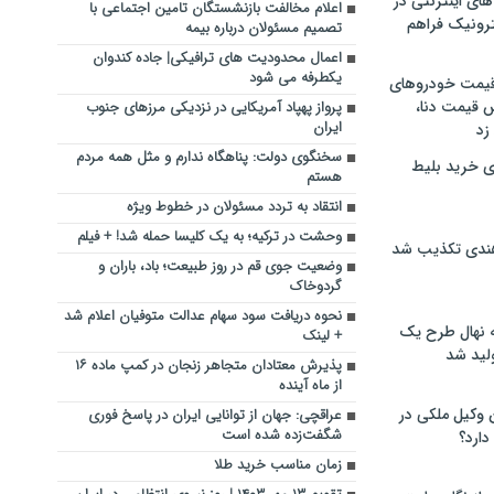
های اینترنتی در
اعلام مخالفت بازنشستگان تامین اجتماعی با
ترونیک فراهم
تصمیم مسئولان درباره بیمه
اعمال محدودیت های ترافیکی| جاده کندوان
یکطرفه می شود
 قیمت خودروهای
 قیمت دنا،
پرواز پهپاد آمریکایی در نزدیکی مرز‌های جنوب
ایران
 زد
سخنگوی دولت: پناهگاه ندارم و مثل همه مردم
ی خرید بلیط
هستم
انتقاد به تردد مسئولان در خطوط ویژه
وحشت در ترکیه؛ به یک کلیسا حمله شد! + فیلم
هندی تکذیب شد
وضعیت جوی قم در روز طبیعت؛ باد، باران و
گردوخاک
نحوه دریافت سود سهام عدالت متوفیان اعلام شد
له نهال طرح یک
+ لینک
لید شد
پذیرش معتادان متجاهر زنجان در کمپ ماده ۱۶
از ماه آینده
ن وکیل ملکی در
عراقچی: جهان از توانایی ایران در پاسخ فوری
شگفت‌زده شده است
دارد؟
زمان مناسب خرید طلا