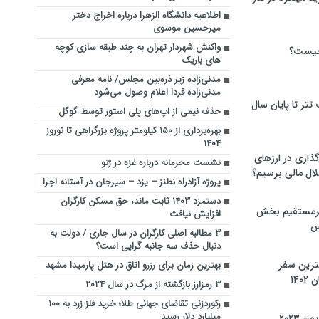
اطلاعیه دانشگاه الزهرا درباره اخراج دختر
میرحسین موسوی
واکنش شهردار تهران به چند طبقه سازی کوچه
چیست؟
های باریک
مدنی‌زاده زیر ذره‌بین مجلس/ نامه معرفی
مدنی‌زاده فردا اعلام وصول می‌شود
تر تا پایان سال
حذف نیمی از اپ‌های پلی استور توسط گوگل
بهره‌برداری از ۱۵۰ کیلومتر پروژه بزرگراهی تا نوروز
۱۴۰۴
گذاری در ارزهای
نشست محرمانه درباره غزه در ژنو
لال مالی برسیم؟
پروژه آزادراه نطنز – یزد – سیرجان در آستانه اجرا
دستمزد ۱۴۰۳ ثابت ماند، حق مسکن کارگران
یرمستقیم بخش
افزایش نیافت
س
۳ مطالبه اصلی کارگران در سال جاری / دولت به
دنبال حذف سه جانبه گرایی است؟
نترین سفر
بهترین زمان برای رزرو اتاق در هتل پارمیدا مشهد
۱۴
۳ رمزارز بازگشته از مرگ در سال ۲۰۲۴
رکوردزنی تقاضای جهانی طلا؛ خرید فلز زرد به ۱۰۰
میلیارد دلار رسید
 ۲۰۲۳