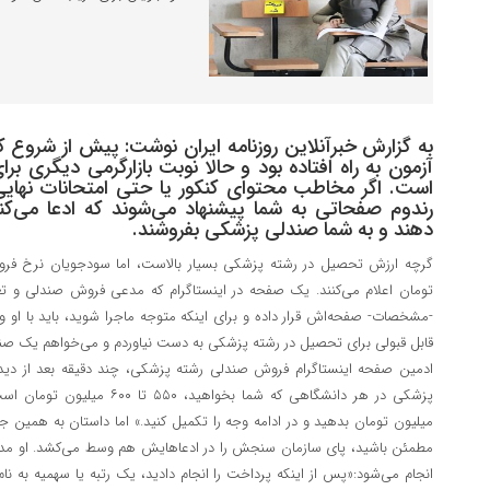
به گزارش خبرآنلاین روزنامه ایران نوشت: پیش از شروع کن
آزمون به راه افتاده بود و حالا نوبت بازارگرمی دیگری
است. اگر مخاطب محتوای کنکور یا حتی امتحانات نهایی 
رندوم صفحاتی به شما پیشنهاد می‌شوند که ادعا می‌کنند،
دهند و به شما صندلی پزشکی بفروشند.
تومان اعلام می‌کنند. یک صفحه در اینستاگرام که مدعی فروش صندلی و تغی
-مشخصات- صفحه‌اش قرار داده و برای اینکه متوجه ماجرا شوید، باید با او و
قابل قبولی برای تحصیل در رشته پزشکی به دست نیاوردم و می‌خواهم یک صند
ادمین صفحه اینستاگرام فروش صندلی رشته پزشکی، چند دقیقه بعد از دی
میلیون تومان بدهید و در ادامه وجه را تکمیل کنید.» اما داستان به همین جا
مطمئن باشید، پای سازمان سنجش را در ادعاهایش هم وسط می‌کشد. او 
انجام می‌شود:«پس از اینکه پرداخت را انجام دادید، یک رتبه یا سهمیه به ن