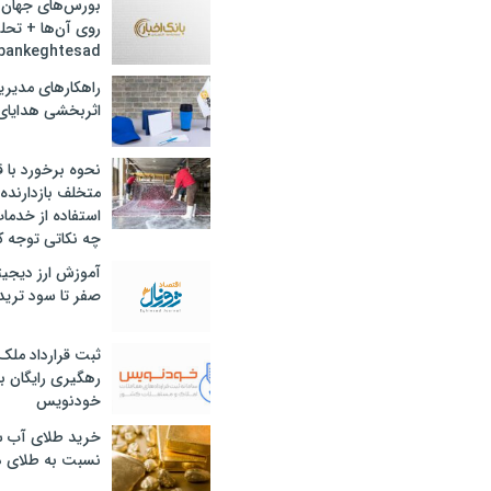
بورس‌های جهان 
روی آن‌ها + تحل
bankeghtesad
راهکارهای مدیری
اثربخشی هدایای 
نحوه برخورد با ق
متخلف بازدارنده
استفاده از خدما
چه نکاتی توجه ک
آموزش ارز دیجیت
صفر تا سود ترید 
ثبت قرارداد ملک
رهگیری رایگان با
خودنویس
خرید طلای آب ش
نسبت به طلای د