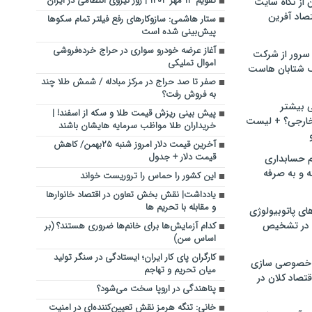
تقویم ۱۳ مهر ۱۴۰۳ | روز نیروی انتظامی در ایران
ن از نگاه سایت
صاد آفرین
ستار هاشمی: سازوکارهای رفع فیلتر تمام سکوها
پیش‌بینی شده است
آغاز عرضه خودرو سواری در حراج خرده‌فروشی
سرور از شرکت
اموال تملیکی
 شتابان هاست
صفر تا صد حراج در مرکز مبادله / شمش طلا چند
به فروش رفت؟
ی بیشتر
پیش بینی ریزش قیمت طلا و سکه از اسفند! |
خارجی؟ + لیست
خریداران طلا مواظب سرمایه هایشان باشند
آخرین قیمت دلار امروز شنبه ۲۵بهمن/ کاهش
قیمت دلار + جدول
م حسابداری
ه و به صرفه
این کشور را حماس را تروریست خواند
یادداشت| نقش بخش تعاون در اقتصاد خانوارها
و مقابله با تحریم ها
ای پاتوبیولوژی
 در تشخیص
کدام آزمایش‌ها برای خانم‌ها ضروری هستند؟ (بر
اساس سن)
کارگران پای کار ایران؛ ایستادگی در سنگر تولید
خصوصی سازی
میان تحریم و تهاجم
تصاد کلان در
پناهندگی در اروپا سخت می‌شود؟
خانی: تنگه هرمز نقش تعیین‌کننده‌ای در امنیت