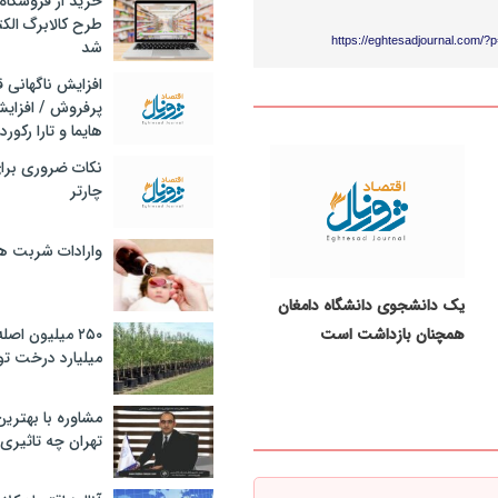
خرید از فروشگاه‌
طرح کالابرگ الک
https://eghtesadjournal.com/?
شد
افزایش ناگهانی
پرفروش / افزایش
هایما و تارا رکورد
نکات ضروری برا
چارتر
وارادات شربت 
یک دانشجوی دانشگاه دامغان
همچنان بازداشت است
۲۵۰ میلیون اص
میلیارد درخت تو
مشاوره با بهتری
تهران چه تاثیری 