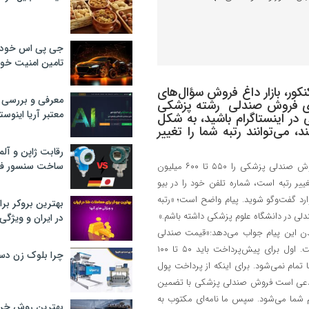
جی پی اس خودرو
تامین امنیت خود
کور، بازار داغ فروش سؤال‌های
معرفی و بررسی پ
 برای فروش صندلی رشته پزشکی
معتبر آریا اینوست
در اینستاگرام باشید، به شکل
 می‌توانند رتبه شما را تغییر
رقابت ژاپن و آلم
ساخت سنسور فش
گرچه ارزش تحصیل در رشته پزشکی بسیار بالاست، اما سودجویان نرخ فروش صندلی پزشکی را ۵۵۰ تا ۶۰۰ میلیون
یر رتبه است، شماره تلفن خود را در بیو
ارد گفت‌وگو شوید. پیام واضح است؛ «رتبه
بهترین بروکر برا
لی در دانشگاه علوم پزشکی داشته باشم.»
در ایران و ویژگی‌
دن این پیام جواب می‌دهد:«قیمت صندلی
پزشکی در هر دانشگاهی که شما بخواهید، ۵۵۰ تا ۶۰۰ میلیون تومان است. اول برای پیش‌پرداخت باید ۵۰ تا ۱۰۰
چرا بلوک زن دس
 تمام نمی‌شود. برای اینکه از پرداخت پول
مدعی است فروش صندلی پزشکی با تضمین
ام شما می‌شود. سپس ما نامه‌ای مکتوب به
بهترین روش خرید