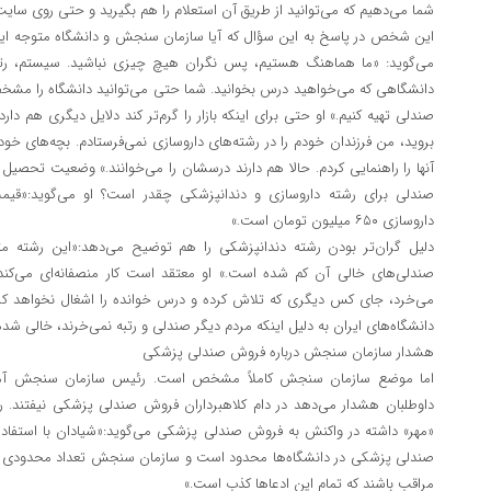
شما می‌دهیم که می‌توانید از طریق آن استعلام را هم بگیرید و حتی روی سایت 
این شخص در پاسخ به این سؤال که آیا سازمان سنجش و دانشگاه متوجه این ن
می‌گوید: «ما هماهنگ هستیم، پس نگران هیچ چیزی نباشید. سیستم، رتبه‌
دانشگاهی که می‌خواهید درس بخوانید. شما حتی می‌توانید دانشگاه را مشخص
صندلی تهیه کنیم.» او حتی برای اینکه بازار را گرم‌تر کند دلایل دیگری هم دارد:«
بروید، من فرزندان خودم را در رشته‌های داروسازی نمی‌فرستادم. بچه‌های خ
آنها را راهنمایی کردم. حالا هم دارند درسشان را می‌خوانند.» وضعیت تحصیل
داروسازی ۶۵۰ میلیون تومان است.»
دلیل گران‌تر بودن رشته دندانپزشکی را هم توضیح می‌دهد:«این رشته مت
صندلی‌های خالی آن کم شده است.» او معتقد است کار منصفانه‌ای می‌ک
می‌خرد، جای کس دیگری که تلاش کرده و درس خوانده را اشغال نخواهد کرد. 
دانشگاه‌های ایران به دلیل اینکه مردم دیگر صندلی و رتبه نمی‌خرند، خالی شد
هشدار سازمان سنجش درباره فروش صندلی پزشکی
اما موضع سازمان سنجش کاملاً مشخص است. رئیس سازمان سنجش آموزش 
داوطلبان هشدار می‌دهد در دام کلاهبرداران فروش صندلی پزشکی نیفتند. ر
«مهر» داشته در واکنش به فروش صندلی پزشکی می‌گوید:«شیادان با استفاده
صندلی پزشکی در دانشگاه‌ها محدود است و سازمان سنجش تعداد محدودی را ب
مراقب باشند که تمام این ادعاها کذب است.»