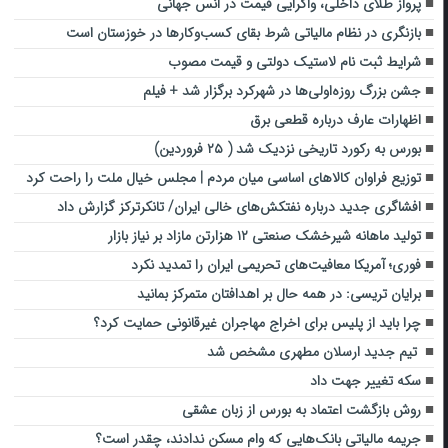
پرواز طلای داخلی، واگرایی قیمت در انس جهانی
بازنگری در نظام مالیاتی شرط بقای کسب‌وکارها در خوزستان است
شرایط ثبت نام لاستیک دولتی و قیمت مصوب
جشن بزرگ روزه‌اولی‌ها در شهرکرد برگزار شد + فیلم
اظهارات عارف درباره قطعی برق
بورس به رکورد تاریخی نزدیک شد ( ۲۵ فروردین)
توزیع فراوان کالاهای اساسی میان مردم | مجلس خیال ملت را راحت کرد
افشاگری جدید درباره نفتکش‌های خالی ایران/ تانکرترکز گزارش داد
تولید ماهانه شیرخشک صنعتی ۱۲ هزارتن مازاد بر نیاز بازار
فوری؛ آمریکا معافیت‌های تحریمی ایران را تمدید نکرد
برایان تریسی: در همه حال بر اهدافتان متمرکز بمانید
چرا باید از پلیس برای اخراج مهاجران غیرقانونی حمایت کرد؟
تیم جدید ارسلان مطهری مشخص شد
سکه تغییر جهت داد
روش بازگشت اعتماد به بورس از زبان عشقی
جریمه مالیاتی بانک‌هایی که وام مسکن ندادند، چقدر است؟