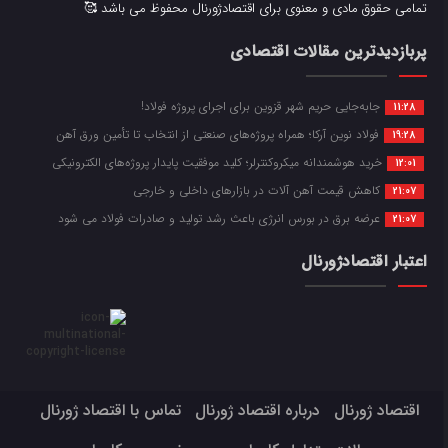
تمامی حقوق مادی و معنوی برای اقتصادژورنال محفوظ می باشد 🥰
پربازدیدترین مقالات اقتصادی
جابه‌جایی حریم شهر قزوین برای اجرای پروژه فولاد!
11:28
فولاد نوین آرکا؛ همراه پروژه‌های صنعتی از انتخاب تا تأمین ورق آهن
19:28
خرید هوشمندانه میکروکنترلر؛ کلید موفقیت پایدار پروژه‌های الکترونیکی
12:01
کاهش قیمت آهن آلات در بازارهای داخلی و خارجی
21:07
عرضه برق در بورس انرژی باعث رشد تولید و صادرات فولاد می شود
21:07
اعتبار اقتصادژورنال
اقتصاد ژورنال
درباره اقتصاد ژورنال
تماس با اقتصاد ژورنال