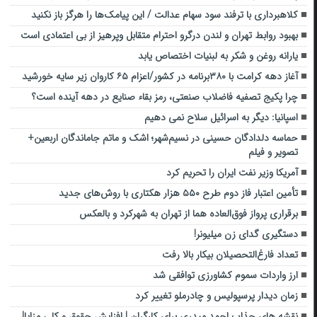
کلاهبرداری با ترفند سود سهام عدالت / این پیامک‌ها را هرگز باز نکنید
بهبود روابط تهران و لندن درگرو احترام متقابل وپرهیز از بی‌ اعتمادی است
یارانه روغن و شکر به لبنیات اختصاص یابد
آغاز دهه کرامت با ۳۸۰برنامه در کشور/اعزام ۶۵ کاروان زیر سایه خورشید
چرا پکیج تصفیه فاضلاب صنعتی، رمز بقاء صنایع در دهه آینده است؟
اسپانیا: دیگر به اسرائیل سلاح نمی دهیم
حماسه دلدادگان حسینی در نسیم‌شهر؛ اشک و ماتم جاماندگان اربعین+
تصویر و فیلم
آمریکا وزیر نفت ایران را تحریم کرد
تأمین اعتبار فاز دوم طرح ۵۵۰ هزار هکتاری با روش‌های جدید
برقراری پرواز فوق‌العاده هما از تهران به شهرکرد و بالعکس
دستگیری گدای زن میلیونر!
تعداد فارغ‌التحصیلان بیکار بالا رفت
ارز واردات سموم کشاورزی توافقی شد
زمان دیدار پرسپولیس و چادرملو تغییر کرد
نقشه های جذاب احمد میدری برای کارگران | افزایش حقوق و کلی مزایا!