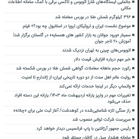
جانمایی ایستگاه‌های شارژ اتوبوس و تاکسی برقی با کمک سامانه اطلاعات
مکانی
۳۹۶ کیلوگرم شمش طلا در بورس معامله شد
موضوع نشست ایران و تروئیکای اروپا در استانبول چه بود؟+ فیلم
سمینار «ورود جوانان به بازار کشور های همسایه» در گلستان برگزار شد|
آموزش ۲۰ تاجر جوان
اتوبوس‌های چینی به تهران نزدیک شدند
خبر مهم درباره افزایش قیمت دلار
رکورد حجم ماهانه معاملات گواهی شمش طلا در بورس شکسته شد
‌روایت ‌عالم اهل‌ سنت از دو دوره تاریخی ایران؛ از ژاندارمِ تا امنیت
واتساپ دیگر در اینجا خدمات ارائه نمی‌کند
تغییرات مهم در واریز یارانه اردیبهشت ماه ۱۴۰۳/ یارانه این دسته افراد
حذف می‌شود
راز سنگی تازه شناسایی‌شده در کوهدشت/ آغاز ثبت ملی برای «چلانه»
سرپرست شرکت توانیر منصوب شد
رئیس جمهور آرژانتین با پاپ فرانسیس دیدار خواهد کرد
سامانه هشدار سیل در کاشان مستقر شود