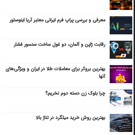
معرفی و بررسی پراپ فرم ایرانی معتبر آریا اینوستور
رقابت ژاپن و آلمان، دو غول ساخت سنسور فشار
بهترین بروکر برای معاملات طلا در ایران و ویژگی‌های
آنها
چرا بلوک زن دسته دوم نخریم؟
بهترین روش خرید میلگرد در تناژ بالا