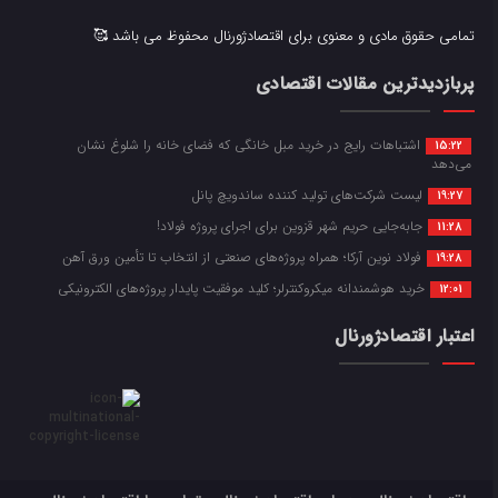
تمامی حقوق مادی و معنوی برای اقتصادژورنال محفوظ می باشد 🥰
پربازدیدترین مقالات اقتصادی
اشتباهات رایج در خرید مبل خانگی که فضای خانه را شلوغ نشان
15:22
می‌دهد
لیست شرکت‌های تولید کننده ساندویچ پانل
19:27
جابه‌جایی حریم شهر قزوین برای اجرای پروژه فولاد!
11:28
فولاد نوین آرکا؛ همراه پروژه‌های صنعتی از انتخاب تا تأمین ورق آهن
19:28
خرید هوشمندانه میکروکنترلر؛ کلید موفقیت پایدار پروژه‌های الکترونیکی
12:01
اعتبار اقتصادژورنال