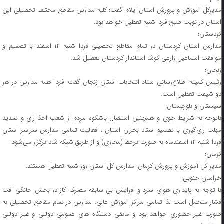
مدیرکل آموزش و پرورش استان ایلام گفت: کلیه مدارس مقاطع مختلف تحصیلی این
استان در نوبت صبح فردا شنبه تعطیل خواهد بود.
کردستان:
مدارس استان کردستان در تمام مقاطع تحصیلی فردا شنبه ۱۲ اسفند با تصمیم و
موافقت اسماعیل زارعی کوشا استاندار کردستان تعطیل شد.
زنجان:
رئیس کمیته اطلاع‌رسانی ستاد انتخابات استان زنجان گفت: فردا همه مدارس در هر
دو شیفت تعطیل است.
سیستان و بلوچستان:
باتوجه به شرایط جوی و همچنین استقبال باشکوه مردم از شعب اخذ رای و تمدید
مهلت رای‌گیری با تصمیم ستاد بحران استان ، فعالیت تمامی مدارس سراسر استان
فردا شنبه ۱۲ اسفندماه به صورت برخط (مجازی) و از طریق شبکه شاد برگزار می‌شود.
کرمان:
مدیر کل آموزش و پرورش کرمان: مدارس کل استان روز شنبه تعطیل هستند.
خراسان جنوبی:
با توجه به پایداری هوای سرد و افزایش بی سابقه مصرف گاز در بخش خانگی افت
فشار متحمل است لذا تمامی مراکز آموزش عالی، مدارس در تمام مقاطع تحصیلی به
صورت غیر حضوری خواهد بود و مابقی دستگاه های عمومی دولتی و غیر دولتی