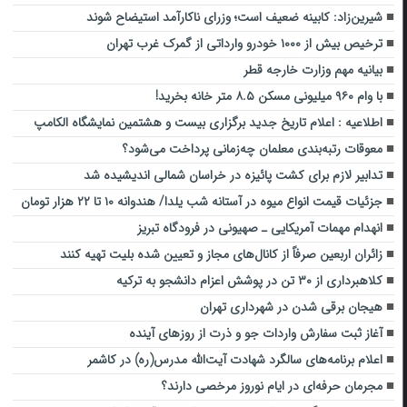
شیرین‌زاد: کابینه ضعیف است؛ وزرای ناکارآمد استیضاح شوند
ترخیص بیش از ۱۰۰۰ خودرو وارداتی از گمرک غرب تهران
بیانیه مهم وزارت خارجه قطر
با وام ۹۶۰ میلیونی مسکن ۸.۵ متر خانه بخرید!
اطلاعیه : اعلام تاریخ جدید برگزاری بیست‌ و‌ هشتمین نمایشگاه الکامپ
معوقات رتبه‌بندی معلمان چه‌زمانی پرداخت می‌شود؟
تدابیر لازم برای کشت پائیزه در خراسان شمالی اندیشیده شد
جزئیات قیمت انواع میوه در آستانه شب یلدا/ هندوانه ۱۰ تا ۲۲ هزار تومان
انهدام مهمات آمریکایی ـ صهیونی در فرودگاه تبریز
زائران اربعین صرفاً از کانال‌های مجاز و تعیین شده بلیت تهیه کنند
کلاهبرداری از ۳۰ تن در پوشش اعزام دانشجو به ترکیه
هیجان برقی شدن در شهرداری تهران
آغاز ثبت سفارش واردات جو و ذرت از روزهای آینده
اعلام برنامه‌های سالگرد شهادت آیت‌الله مدرس(ره) در کاشمر
مجرمان حرفه‌ای در ایام نوروز مرخصی دارند؟