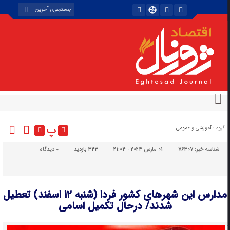
پ
گروه :
آموزشی و عمومی
شناسه خبر:
76307
01 مارس 2024 - 21:04
343 بازدید
۰
دیدگاه
مدارس این شهرهای کشور فردا (شنبه ۱۲ اسفند) تعطیل
شدند/ درحال تکمیل اسامی