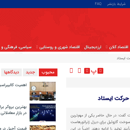
شرایط بازنشر
FAQ
اقتصاد کلان
ارزدیجیتال
اقتصاد شهری و روستایی
سیاسی، فرهنگی و ا
ت ایستاد
پ
محبوب
جدید
دیدگاهها
اهمیت کالیبراسی
حرکت ایستاد
بهترین بروکر برا
در بازار معاملاتی
گفت: در حال حاضر یکی از مهم‌ترین
وخت گازوئیل برای دیزل ژنراتورهاست
قیمت آجیل در م
یند تولید را ادامه دهند. اخیراً در این