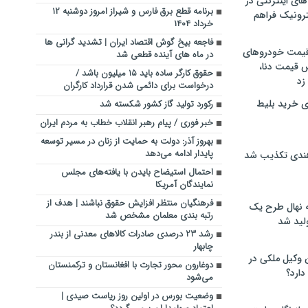
های اینترنتی در
برنامه قطع برق فارس و شیراز امروز دوشنبه ۱۲
ترونیک فراهم
خرداد ۱۴۰۴
فاجعه بیخ گوش اقتصاد ایران | تشدید گرانی ها
 قیمت خودروهای
در ماه‌ های آینده قطعی شد
 قیمت دنا،
حقوق کارگر ساده باید ۱۵ میلیون باشد /
 زد
درخواست برای دائمی شدن قرارداد کارگران
ی خرید بلیط
رکورد تولید گاز کشور شکسته شد
خبر فوری / پیام رهبر انقلاب خطاب به مردم ایران
بهروز آذر: دولت به حمایت از زنان در مسیر توسعه
پایدار ادامه می‌دهد
هندی تکذیب شد
احتمال استیضاح بایدن با یافته‌های مجلس
نمایندگان آمریکا
فرهنگیان منتظر افزایش حقوق نباشند | هدف از
له نهال طرح یک
رتبه بندی معلمان مشخص شد
لید شد
رشد ۲۳ درصدی صادرات کالاهای معدنی از بندر
چابهار
ن وکیل ملکی در
دوغارون محور تجارت با افغانستان و ترکمنستان
دارد؟
می‌شود
وضعیت بورس در اولین روز ریاست صیدی |