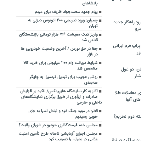
پادشاهان
پیام جدید محمدجواد ظریف برای مردم
چمران: ورود تدریجی ۲۰۰ اتوبوس دیزلی به
؛ راهکار جدید
تهران
رو
واریز کمک معیشت ۷۱۶ هزار تومانی بازنشستگان
قطعی شد
راپ فرم ایرانی
جفا در حق بورس / آخرین وضعیت خودرویی ها
ور
در بازار
شرایط دریافت وام ۲۰۰ میلیونی برای خرید کالا
مشخص شد
ان، دو غول
ار
روشی عجیب برای تبدیل تردمیل به چاپگر
سه‌بعدی
آغاز به کار نمایشگاه‌ هایپیتکس/ تاکید بر افزایش
ی معاملات طلا
صادرات و ارزآوری از طریق برگزاری نمایشگاه‌های
های آنها
داخلی و خارجی
قطر: در مورد جنگ غزه و تبادل اسرا به جای
ته دوم نخریم؟
خوبی رسیدیم
مجلس ختم قیمت‌گذاری خودرو در شورای رقابت؟
مجلس اجرای آزمایشی ۵ساله طرح تأمین امنیت
غذایی در بحران را تصویب کرد
 میلگرد در تناژ