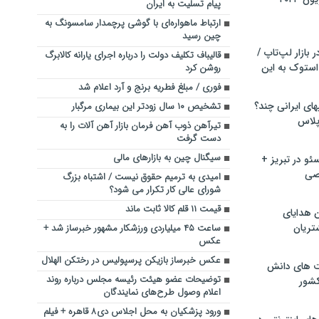
پیام تسلیت به ایران
ارتباط ماهواره‌ای با گوشی پرچمدار سامسونگ به
چین رسید
بازار لپ‌تاپ /
قالیباف تکلیف دولت را درباره اجرای یارانه کالابرگ
استوک به این
روشن کرد
فوری / مبلغ فطریه برنج و آرد اعلام شد
ماشین لباسشویی‎های ایرانی چند؟
تشخیص ۱۰ سال زودتر این بیماری مرگبار
 پلاس
تیرآهن ذوب آهن فرمان بازار آهن آلات را به
دست گرفت
سیگنال چین به بازارهای مالی
و در تبریز +
صی
امیدی به ترمیم حقوق نیست / اشتباه بزرگ
شورای عالی کار تکرار می شود؟
قیمت ۱۱ قلم کالا ثابت ماند
ن هدایای
تریان
ساعت ۴۵ میلیاردی ورزشکار مشهور خبرساز شد +
عکس
عکس خبرساز بازیکن پرسپولیس در رختکن الهلال
ت های دانش
توضیحات عضو هیئت رئیسه مجلس درباره روند
کشور
اعلام وصول طرح‌های نمایندگان
ورود پزشکیان به محل اجلاس دی۸ قاهره + فیلم