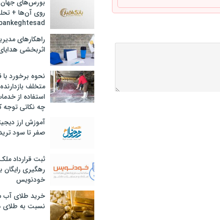
بورس‌های جهان 
روی آن‌ها + تحل
bankeghtesad
راهکارهای مدیری
اثربخشی هدایای 
نحوه برخورد با ق
متخلف بازدارنده
استفاده از خدما
چه نکاتی توجه ک
آموزش ارز دیجیت
صفر تا سود ترید 
ثبت قرارداد ملک
رهگیری رایگان با
خودنویس
خرید طلای آب ش
نسبت به طلای د