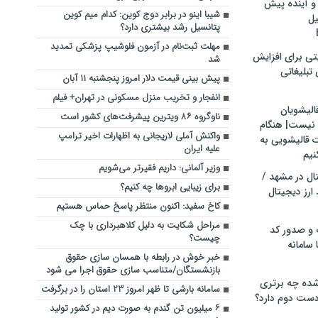
و آینده پیش
شیبا اینو در برابر دوج کوین: کدام میم کوین
یل
پتانسیل رشد بیشتری دارد؟
مهلت ثبت‌نام در آزمون فلوشیپ پزشکی تمدید
تی برای افزایش
شد
تبلیغاتی
پیش بینی قیمت دلار امروز پنجشنبه ۱۱ آبان
انفجار و تخریب منزل مسکونی در تهران+ فیلم
الیشویان
ناوگروه ۸۶ ویترین پیشرفت‌های کشور است
 نیست| هنگام
واکنش آملی لاریجانی به اظهارات اخیر ترامپ
ت قالیشویی به
علیه ایران
نیم
وزیر آلمانی: داریم فقیرتر می‌شویم
ال در مشهد /
برای زیبایی ابروها چه کنیم؟
ارز دیجیتال
کاخ سفید: اکنون منتظر پاسخ حماس هستیم
مراحل شکایت به دلیل کلاهبرداری با چک
 و صدور کد
چیست؟
 سامانه
خبر خوش در رابطه با همسان سازی حقوق
بازنشستگان/متناسب سازی حقوق اجرا می شود
ده چه برتری
سامانه بارشی تا ظهر امروز ۲۳ استان را در برگرفت
ست دوم دارد؟
۶ میلیون تن گندم به صورت دیم در کشور تولید