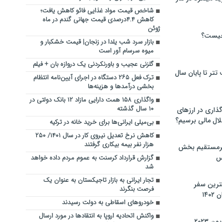
شاخص قیمت مواد غذایی فائو کاهش یافت؛
کاهش ۴.۴درصدی قیمت جهانی گندم در ماه
ژوئن
چیست؟
بازار سرد شب یلدا در زنجان| قیمت خشکبار و
میوه سرسام آور است
گلزنی عجیب و باورنکردنی یک دروازه بان + فیلم
تر تا پایان سال
ترک فعل ۲۶۵ دستگاه در اجرای آیین‌نامه‌ انتظام
بخشی درآمدها و هزینه‌ها
واگذاری ۱۵۸ همت دارایی مازاد ۱۲ بانک دولتی در
۱۰ سال گذشته
گذاری در ارزهای
لال مالی برسیم؟
بی‌میلی ایرانی‌ها برای خرید خانه در ترکیه
کاهش نرخ تعدیل نیروی کار در سال ۱۴۰۱/ ۲۵۰
هزار نفر بیمه بیکاری گرفتند
یرمستقیم بخش
س
گزارش قرارداد کرسنت به عموم مردم داده خواهد
شد
تجار ایرانی به بازار تاجیکستان به عنوان یک
نترین سفر
فرصت بنگرند
۱۴
خودروهای اسقاطی به دولت رسیدند
واکنش اتحادیه اروپا به انتقادها در مورد ارسال
 ۲۰۲۳