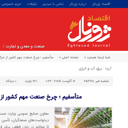
اقتصاد ژورنال
درباره ژورنال
تماس با سردبیر
تبلیغات
حریم خصوصی
صنعت و معدن و تجارت
شما اینجا هستید »
صفحه اصلی »
متأسفیم ؛ چرخ صنعت مهم کشور از حرک
گروه :
برق، آب و انرژی
شناسه خبر:
256918
02 آگوست 2025 - 0:24
220 بازدید
۰
دیدگاه
متأسفیم ؛ چرخ صنعت مهم کشور از 
معاون صنایع عمومی وزارت صمت 
درخواست‌های صنعتگران، تأمین س
تا بتوانند در زمان قطعی برق، فرآ