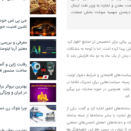
ت، معدن و تجارت به وزیر نفت ارسال
ده است تا شاهد افزایش ۲۰ درصدی سهمیه سوخت بخش صنعت،
جی پی اس خودرو
تامین امنیت خود
لی ریالی برای تخصیص ارز صنایع اظهار کرد:
معرفی و بررسی پ
معتبر آریا اینوست
 در بانک‌ها که پیش‌تر ۲۰ روز بود، اکنون به ۳۰ روز افزایش پیدا کرده است. اما با توجه به مشکلات
ان از یک ماه به دو ماه افزایش یابد تا
رقابت ژاپن و آلم
ساخت سنسور فش
سیاست‌های اقتصادی و شرایط دشوار تولید،
 زمینه، سیاست‌هایی برای تحریک تقاضا در
بهترین بروکر برا
 باشد. همچنین در حوزه صادرات نیز پیگیر
در ایران و ویژگی‌
کند.
چرا بلوک زن دس
سامانه‌های کشور اشاره کرد و گفت: یکی از
تجارت با سایر سامانه‌ها از جمله سامانه
ظرات و دغدغه‌های اعضای انجمن‌های صنعتی
تا بتوان در مسیر رفع این ناهماهنگی‌ها
بهترین روش خرید