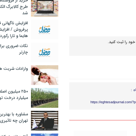
خرید از فروشگاه‌
طرح کالابرگ الک
شد
افزایش ناگهانی
پرفروش / افزایش
هایما و تارا رکورد
خود را ثبت کنید.
نکات ضروری برا
چارتر
وارادات شربت 
ه :
۲۵۰ میلیون اص
میلیارد درخت تو
https://eghtesadjournal.com/?
مشاوره با بهتری
تهران چه تاثیری 