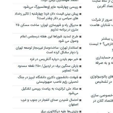
اعتماد سهامداران برمی گردد؟
ن از نگاه سایت
صاد آفرین
رییسی چهارشنبه عازم ژوهانسبورگ می‌شود
پیش بینی قیمت دلار، فردا چهارشنبه | تاثیر رخداد
های سیاسی بر دلار چقدر است؟
سرور از شرکت
 شتابان هاست
مدیرکل راه و شهرسازی تهران: ساخت مسکن ۲۵
متری در برنامه نداریم
طرح تمدید شوراها این هفته درمجلس اعلام
ی بیشتر
وصول می شود
خارجی؟ + لیست
استاندار تهران: ساخت‌وساز غیرمجاز توسعه تهران
را دچار مشکل کرده است
م حسابداری
خبر مهم بایدن درباره آتش‌بس در غزه
ه و به صرفه
بارش سنگین برف در اردبیل/ ۲۵۰ نقطه مسدود
شد+ تصاویر
ای پاتوبیولوژی
شهادت دانشجوی دکتری دانشگاه تبریز در جنگ
 در تشخیص
تحمیلی رژیم غاصب صهیونیستی
ستاد ملی ترانزیت به ریاست رییسی تشکیل
می‌شود
خصوصی سازی
احتمال شنیدن صدای انفجار در جنوب و غرب
تصاد کلان در
اصفهان
بنزینی‌ها علیه دیکتاتوری برق