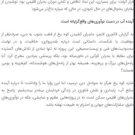
قرار گرفت. برای بسیاری، این نماد تناقض و تلخی دوران بحران اقلیمی بود: نوشیدن از
بقایای یخچال‌های در حال نابودی، در حالی که سیاره داغ‌تر می‌شود.
آینده آب در دست نوآوری‌های واقع‌گرایانه است
به گزارش لاکچری لانچز، ماجرای کشیدن کوه یخ از قطب جنوب به دبی، صرف‌نظر از
موفقیت یا شکست، داستانی است درباره بلندپروازی، خلاقیت، و در نهایت
محدودیت‌های فنی و زیست‌محیطی. این پروژه نه تنها نمادی از تلاش‌های گسترده
برای مقابله با بحران کم‌آبی در خاورمیانه بود، بلکه پرسشی بنیادین مطرح کرد: آیا
راه‌حل‌های بزرگ و پرهزینه، همیشه بهتر از راه‌حل‌های هوشمندانه، کم‌هزینه و بومی
هستند؟
شاید کوه یخ هرگز به سواحل دبی نرسید، اما این رؤیا ما را واداشت تا درباره آینده
منابع آب، پایداری و نقش فناوری در زندگی فردایمان بیشتر بیندیشیم. پاسخ به
بحران‌های اقلیمی ممکن است نه در پروژه‌هایی عظیم و نمایشی، بلکه در نوآوری‌های
دقیق، مشارکت‌های جهانی و احترام به طبیعت نهفته باشد.