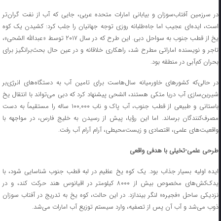
در سرزمین آفتاب‌سوزان و بیابانی امارات متحده عربی، جایی که آب از نفت گران‌تر
است، ایده‌ای عجیب اما جاه‌طلبانه روزی توجه جهانیان را جلب کرد: کشیدن یک کوه
یخ از قطب جنوب به سواحل دبی. این طرح که در سال ۲۰۱۷ توسط «عبدالله الشحی»،
تاجر و نویسنده اماراتی مطرح شد، راهکاری خلاقانه و در عین حال بحث‌برانگیز برای
بحران کم‌آبی در منطقه بود.
در حالی‌که کشورهای خاورمیانه سال‌هاست برای تامین آب به دستگاه‌های انرژی‌بر
شیرین‌سازی آب دریا متکی هستند، الشحی پیشنهاد کرد که دبی می‌تواند با انتقال یخ
باستانی و طبیعی از قطب جنوب، آب پاک و ناب ۱۰۰,۰۰۰ ساله را مستقیماً به دست
مصرف‌کنندگان برساند. اما این رؤیا، پیش از رسیدن به خلیج فارس، در مواجهه با
واقعیت‌های علمی، اقتصادی و زیست‌محیطی، آرام آرام آب رفت.
طرحی علمی-تخیلی با هدفی واقعی
ایده اولیه بسیار جذاب بود. یک کوه یخ عظیم در لبه قطب جنوب شناسایی شود، با
یدک‌کش‌های مخصوص بیش از ۸۰۰۰ کیلومتر در اقیانوس هند حرکت کند، و در
نزدیکی ساحل «فجیره» لنگر بیندازد. در این حالت، کوه یخ به تدریج در آفتاب سوزان
ذوب می‌شد و آب آن پس از تصفیه، وارد سیستم توزیع آب امارات می‌شد.