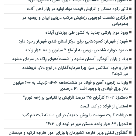
تصاویر/ گشایش هشتمین نمایشگاه بین‌المللی «هاسپیتِکس»
تاثیر رکود مسکن و افزایش قیمت مواد اولیه در بازار آهن‌ آلات
برگزاری نشست توجیهی رزمایش مرکب دریایی ایران و روسیه در
بندرعباس
ورود موج بارشی جدید به کشور طی روزهای آینده
شهردار شهریار: کمبودهایی برای مرکز استان شدن شهریار وجود دارد
صعود دوباره شاخص بورس به ارتفاع ۲ میلیون و ۱۰۰ هزار واحد
برف و باران آلودگی آسمان مشهد را شست/هوای پاک در سرمای مشهد
فراز و فرود اسکانس سبز؛ چرا سرمایه‌گذاران در اوج دلار، فروشنده
می‌شوند؟
واردات زنجیره آهن و فولاد در هشت‌ماهه ۱۴۰۴؛ نزدیک به ۶۰۰ میلیون
دلار ورق فولادی با وجود افت ۴۲ درصدی
دستمزد ۱۴۰۳ کارگران ۳۵ درصد افزایش یا التیامی بر زخم تورم؟
استقبال از فولاد در کف قیمت
دریافت کارت سوخت با روش جدید/ در این سامانه ثبت نام کنید
تحویل ۶۷ هزار واحد مسکن مهر در نیمه اول ۱۴۰۳
گفتگوی تلفنی وزیر خارجه کشورمان با وزرای امور خارجه ترکیه و عربستان