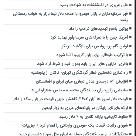
علی عزیزی در اغتشاشات به شهادت رسید
قهر سرمایه‌داران با بازار خودرو؛ با حذف دلار نیما بازار به خواب زمستانی
رفت
پوتین پاسخ تهدیدهای ترامپ را داد
آمریکا چین را با تعرفه‌های سرسام‌آور تهدید کرد
اولین گام پرسپولیس برای بازگشت برانکو
با ترکیب طوفانی برای بازار کریپتو آشنا شوید
باقری: دارایی های ایران باید بدون قید و شرط آزاد شود
راه‌اندازی نخستین قطار گردشگری تهران- کاشان از پنجشنبه
افزایش ۸۴ درصدی تبادل تجاری میان ایران و افغانستان
جابجایی رکورد رای نمایندگان منتخب؛ مجلس ۱۰هزارتایی‌ها!
قیمت دلار امروز ۱۵ آبان ۱۴۰۲/ کاهش جزیی قیمت در بازار سکه و دلار
ارائه وای‌فای رایگان در پایانه‌های مرزی به زوار اربعین
سقوط تاریخی؛ یارانه نقدی به ۴ دلار رسید
شورای رقابت قیمت یک خودروی وارداتی را اعلام کرد + جزییات
متفکرآزاد: با ترغیب‌کنندگان حمله به ایران مثل سرباز دشمن برخورد