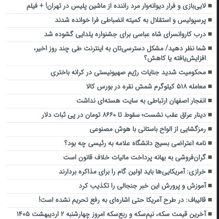
لایی‌بازی و فرار دیوانه‌وار مرد راننده از ماشین پلیس در تهران! + فیلم
پرسپولیس و استقلال به کمیته انضباطی فرا خوانده شدند
درب کاروانسرای شاه عباسی برای جشنواره یلدایی گشوده شد
شما نظر دهید/ مشکل دسترسی‌تان به اینترنت طی چند روز اخیر،
افزایش‌یافته یا کاهش؟
محکومیت شدید جنایات رژیم صهیونیستی در کرانه باختری
معامله ۵۱۸ کیلوگرم شمش نقره در بورس کالا
انفجار اصفهان ارتباطی به سایت هسته‌ای نداشت
دینار عراق عقب نشست؛ سقوط تا ۸۶۶۰ تومان در پی ثبات دلار
رمزگشایی از الواح باستانی با هوش مصنوعی
نامه اعتراضی بسیج دانشگاه علامه به رئیسی چه بود؟
گران‌فروشی به بهانه پرداخت مالیات خلاف قانون است
خرازی: آمریکایی‌ها باید اولین گام را برای مذاکره بردارند
آموزش و پرورش این خبر جنجالی را تکذیب کرد
قالیباف: در طرح آمریکا حتی اشاره‌ای به رفع تحریم نشده است!
آخرین قیمت سکه، نیم‌سکه و ربع‌سکه امروز چهارشنبه ۲ اردیبهشت ۱۴۰۵