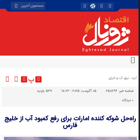
پ
گروه :
برق، آب و انرژی
شناسه خبر:
258294
05 آگوست 2025 - 18:24
537 بازدید
۰
دیدگاه
راه‌حل شوکه کننده امارات برای رفع کمبود آب از خلیج
فارس