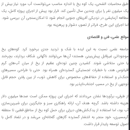
طبق محاسبات الشحی، یک کوه یخ با اندازه مناسب می‌توانست آب مورد نیاز بیش از
یک میلیون نفر را برای چندین سال تأمین کند. قرار بود پیش از اجرای پروژه کامل، یک
مطالعه آزمایشی در نزدیکی آفریقای جنوبی انجام شود تا امکان‌سنجی آن بررسی شود.
اما اجرای این طرح، فراتر از تصور، دشوار و پرهزینه بود.
موانع علمی، فنی و اقتصادی
جامعه علمی نسبت به این ایده با شک و تردید جدی برخورد کرد. کوه‌های یخ
موجوداتی غیرقابل پیش‌بینی هستند؛ آن‌ها می‌توانند ناگهانی شکاف بردارند، بچرخند
یا حتی متلاشی شوند. کشیدن چنین توده‌ای عظیم از یخ از میان آب‌های گرم
اقیانوس هند، با خطرات لجستیکی گسترده‌ای همراه بود. حتی با طراحی مسیرهای
خنک‌تر و استفاده از حفاظ‌های مخصوص برای کاهش ذوب، از بین رفتن حجم قابل
توجهی از یخ در مسیر، اجتناب‌ناپذیر بود.
از طرفی، برآوردها نشان می‌دادند که اجرای این پروژه ممکن است صدها میلیون دلار
هزینه داشته باشد. گرچه هدف آن، ارائه راهکاری سبز و جایگزین برای شیرین‌سازی
آب بود، اما استفاده از یدک‌کش‌های دیزلی برای حمل کوه یخ از مناطق قطبی تا منطقه
گرمسیری، خود منجر به انتشار گسترده گازهای گلخانه‌ای می‌شد و در تضاد کامل با
اصول توسعه پایدار قرار داشت.