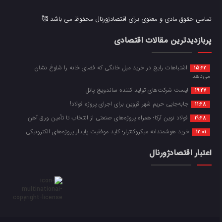
تمامی حقوق مادی و معنوی برای اقتصادژورنال محفوظ می باشد 🥰
پربازدیدترین مقالات اقتصادی
اشتباهات رایج در خرید مبل خانگی که فضای خانه را شلوغ نشان
15:22
می‌دهد
لیست شرکت‌های تولید کننده ساندویچ پانل
19:27
جابه‌جایی حریم شهر قزوین برای اجرای پروژه فولاد!
11:28
فولاد نوین آرکا؛ همراه پروژه‌های صنعتی از انتخاب تا تأمین ورق آهن
19:28
خرید هوشمندانه میکروکنترلر؛ کلید موفقیت پایدار پروژه‌های الکترونیکی
12:01
اعتبار اقتصادژورنال