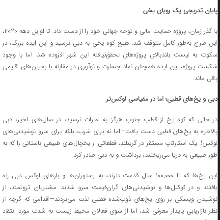
پایان تدریجی یک رویای یخی
با گذر زمان، پروژه حمایت مالی و توجه جهانی خود را از دست داد. تا اوایل دهه ۲۰۲۰،
این طرح به‌طور کامل متوقف شد. هیچ کوه یخی به دبی نرسید و این ایده بزرگ، در
سکوت به لیست بلندبالای پروژه‌های تحقق‌نیافته این شهر افزوده شد. اما با وجود
شکست پروژه، این ایده همچنان نماد جسارت و نوآوری در مقابله با بحران‌های اقلیمی
باقی ماند.
دبی و یخ‌های قطبی؛ اما در مقیاسی لوکس‌تر
در حالی که کوه یخ از قطب جنوب هرگز به امارات نرسید، در سال‌های اخیر، دبی
بالاخره به یخ‌های قطبی دست یافت—اما نه برای شرب، بلکه برای سرو نوشیدنی‌های
لوکس!. یک استارتاپ مستقر در گرینلند، قطعاتی از یخچال‌های طبیعی باستانی را که به
طور طبیعی به دریا می‌ریختند، برداشت و به دبی صادر کرد.
این یخ‌ها که تا ۱۰۰,۰۰۰ سال قدمت دارند، به رستوران‌ها و بارهای لوکس دبی راه
یافتند و در کوکتل‌ها و نوشیدنی‌های گران‌قیمت سرو شدند. مشتریان ثروتمند، از
نوشیدن ویسکی بر روی یخ‌های ذوب‌شده قطبی لذت می‌بردند—اقدامی که گرچه از
نظر بازاریابی پایدار معرفی شد، اما از سوی فعالان محیط زیست به شدت مورد انتقاد