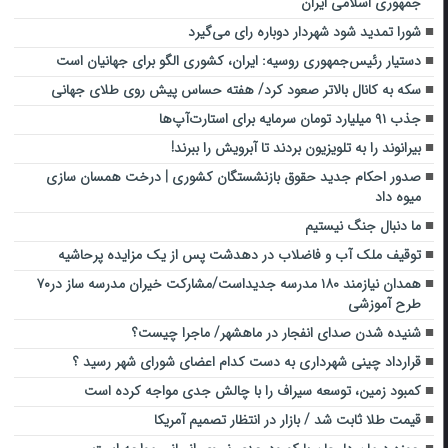
جمهوری اسلامی ایران
شورا تمدید شود شهردار دوباره رای می‌گیرد
دستیار رئیس‌جمهوری روسیه: ایران، کشوری الگو برای جهانیان است
سکه به کانال بالاتر صعود کرد/ هفته حساس پیش روی طلای جهانی
جذب ۹۱ میلیارد تومان سرمایه برای استارت‌آپ‌ها
بیرانوند را به تلویزیون بردند تا آبرویش را ببرند!
صدور احکام جدید حقوق بازنشستگان کشوری | درخت همسان سازی
میوه داد
ما دنبال جنگ نیستیم
توقیف ملک آب و فاضلاب در دهدشت پس از یک مزایده پرحاشیه
همدان نیازمند ۱۸۰ مدرسه جدیداست/مشارکت خیران مدرسه ساز در۷۰
طرح آموزشی
شنیده شدن صدای انفجار در ماهشهر/ ماجرا چیست؟
قرار‌داد چینی شهرداری به دست کدام اعضای شورای شهر رسید ؟
کمبود زمین، توسعه سیراف را با چالش جدی مواجه کرده است
قیمت طلا ثابت شد / بازار در انتظار تصمیم آمریکا