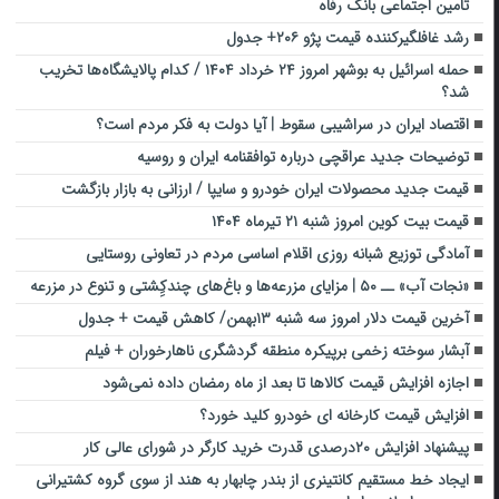
تامین اجتماعی بانک رفاه
رشد غافلگیرکننده قیمت پژو ۲۰۶+ جدول
حمله اسرائیل به بوشهر امروز ۲۴ خرداد ۱۴۰۴ / کدام پالایشگاه‌ها تخریب
شد؟
اقتصاد ایران در سراشیبی سقوط | آیا دولت به فکر مردم است؟
توضیحات جدید عراقچی درباره توافقنامه ایران و روسیه
قیمت جدید محصولات ایران خودرو و سایپا / ارزانی به بازار بازگشت
قیمت بیت کوین امروز شنبه ۲۱ تیرماه ۱۴۰۴
آمادگی توزیع شبانه روزی اقلام اساسی مردم در تعاونی‌ روستایی
«نجات آب» ــ ۵۰ | مزایای مزرعه‌ها و باغ‌های چندکِِشتی و تنوع‌ در مزرعه
آخرین قیمت دلار امروز سه شنبه ۱۳بهمن/ کاهش قیمت + جدول
آبشار سوخته زخمی برپیکره منطقه گردشگری ناهارخوران + فیلم
اجازه افزایش قیمت کالاها تا بعد از ماه رمضان داده نمی‌شود
افزایش قیمت کارخانه ای خودرو کلید خورد؟
پیشنهاد افزایش ۲۰درصدی قدرت خرید کارگر در شورای عالی کار
ایجاد خط مستقیم کانتینری از بندر چابهار به هند از سوی گروه کشتیرانی