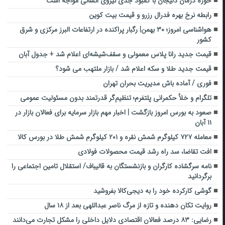
حوزه درمان دلیجان با کمبود جدی نیروی انسانی مواجه است
رابطه نرخ بهره فدرال رزرو و قیمت بیت کوین
هواشناسی امروز؛ ۳۰ بهمن| رگبار پراکنده در ارتفاعات البرز مرکزی و شرق
کشور
قیمت جدید رانا پلاس معمولی و سقف‌شیشه‌ای اعلام شد + جدول آبان
قیمت جدید طلا و سکه اعلام شد / بازار ملتهب می شود؟
فوری / آماده باش مدیریت بحران تهران
تلگرام و خلأ حکمرانی پلتفرم‌؛ تنظیم‌گر قدرتمند بدون مسئولیت عمومی
صعود به بورس امروز بازگشت | اخبار مهم بازار سرمایه برای فعالان بازار در
۱۱ آبان
معامله ۷۲۷ کیلوگرم شمش نقره و ۲۰۱ کیلوگرم شمش طلا در بورس کالا
افت تقاضا، سد راه رشد قیمت محصولات فولادی
نامه سرگشاده کارگران و بازنشستگان به قالیباف/ استقلال تامین اجتماعی را
برگردانید
گوشی کارکرده خود را به دیجی‌کالا بفروشید
روایت تکان دهنده و تازه از مرگ ناصر عبداللهی بعد از ۱۸ سال
رضایی: ۸۳ درصد فعالان اقتصادی دلایل داخلی را مشکل تجارت می‌دانند