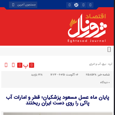
پ
گروه :
برق، آب و انرژی
شناسه خبر:
258538
06 آگوست 2025 - 12:24
228 بازدید
۰
دیدگاه
پایان ماه عسل مسعود پزشکیان؛ قطر و امارات آب
پاکی را روی دست ایران ریختند