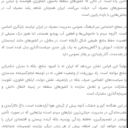
دامن زده است. در حالی که کشورهای منطقه به‌سوی کشاورزی هوشمند و مبتنی بر
سنسورهای مصرف آب حرکت می‌کنند، ایران همچنان شاهد رشد مصرف آب در
بخش‌هایی با بازده پایین است.
در سطح اجتماعی نیز فرهنگ عمومی مدیریت مصرف در ایران نیازمند بازنگری اساسی
است. اگرچه مردم با خاموشی‌ها و قطعی آب روبه‌رو هستند، اما هنوز درک عمیقی از
اهمیت حفظ منابع طبیعی شکل نگرفته است. در مقابل، در کشورهای مانند ارمنستان
و امارات، آموزش و آگاهی‌بخشی به یک رکن جدی سیاست‌گذاری بدل شده است که
در بلندمدت، آثار پایداری بر رفتار عمومی دارد.
نهایتاً این قیاس نشان می‌دهد که ایران نه با کمبود منابع، بلکه با بحران حکمرانی
منابع مواجه است. راه برون‌رفت از وضعیت فعلی، نه در توسعه لجام‌گسیخته سدسازی
یا سیاست‌های انقباضی صرف، بلکه در بازتعریف نقش دولت، ارتقای فناوری، تقویت
مشارکت مردمی و تعامل سازنده با کشورهای منطقه در زمینه انتقال دانش و
سرمایه‌گذاری مشترک است.
در این هنگامه گرم و خشک، آنچه بیش از گرمای هوا آزاردهنده است، داغ ناکارآمدی و
عقب‌ماندگی در مدیریت حیاتی‌ترین نیازهای مردم است؛ نیازهایی که در صورت تأخیر
بیشتر در تصمیم‌گیری، نه‌فقط زندگی روزمره، بلکه آینده‌ زیستی و اقتصادی ایران را
تهدید خواهد کرد. این لحظه، بیش از هر زمان دیگر، نیازمند تصمیمات شجاعانه،