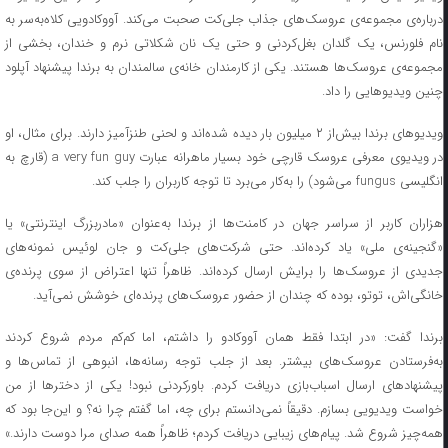
درباره‌ی مجموعه‌ی عروسک‌های جذاب جلی‌کت صحبت می‌کند. آووکادویی کلاه‌به‌سر به
نام فلورنس، یک گلدان بغل‌کردنی و حتی یک نان شکلاتی نرم و خندان، بخشی از
مجموعه‌ی عروسک‌ها هستند. یکی از کارمندان خانه‌ی سالمندان به برندا پیشنهاد آپلود
چنین ویدیوهایی را داد.
ویدیوهای برندا بیش‌از ۲ میلیون بار دیده شده‌اند و لحنی طنزآمیز دارند. برای مثال، او
در ویدیوی معرفی عروسک قارچی خود بسیار ماهرانه عبارت a very fun guy (قارچ به
انگلیسی fungus می‌شود) را به‌کار می‌برد تا توجه کاربران را جلب کند.
هزاران کاربر از سراسر جهان در کامنت‌ها از برندا به‌عنوان «مادربزرگ اینترنتی» یا
«گنجینه‌ی ملی» یاد کرده‌اند. حتی شرکت‌های جلی‌کت و جان لوئیس نمونه‌های
جدیدی از عروسک‌ها را برایش ارسال کرده‌اند. ظاهراً تنها اعتراض از سوی پرنده‌ی
خانگی‌اش، توتو، بوده که چندان از حضور عروسک‌های پرنده‌ای خوشش نمی‌آید.
برندا گفت: «در ابتدا فقط همان آووکادو را داشتم، اما کم‌کم مردم شروع کردند
به‌فرستادن عروسک‌های بیشتر. بعد از جلب توجه رسانه‌ها، انبوهی از تماس‌ها و
پیشنهادهای ارسال اسباب‌بازی دریافت کردم. باورکردنی نبود! یکی از دخترها از من
خواست ویدیویی بسازم. دقیقاً نمی‌دانستم برای چه، اما گفتم چرا نه؟ و این‌جا بود که
همه‌چیز شروع شد. پیام‌های زیبایی دریافت کردم؛ ظاهراً همه صدای مرا دوست دارند.»