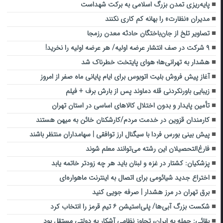
پایه‌ریزی تمدن بزرگ اسلامی به برکت شهداست
مدیران «نظارت» را بهانه کم کاری نکنند
تصاویر تلخ از جان‌باختگان حادثه معدن رزمجا
۹ شرکت در صف انتشار عرضه اولیه/ هر عرضه اولیه را نخرید!
هشدار به تهرانی‌ها؛ هوای پایتخت خطرناک شد
آغاز پیش فروش بلیت اتوبوس برای ایام پایانی ماه صفر از امروز
زیبایی باورنکردنی قله دماوند پس از بارش برف + فیلم
تأمین پایدار و بدون اختلال کالاهای اساسی در استان تهران
کارمندان قزوین در خدمت مردم/کارشکنان خائن به میهن هستند
پیش بینی بورس فردا با سیگنال ارز توافقی | سهامداران منتظر باشند
فارغ‌التحصیلان این رشته می‌توانند معلم شوند
پزشکیان: کشتار در غزه و لبنان باید هر چه زودتر خاتمه یابد
اختراع جدید شیائومی برای اتصال به اینترنت ماهواره‌ای
برق تهران در مرز هشدار | صرفه جویی کنید
شکست بزرگ آبی‌ها/ پلی‌استیشن ۶ تیم قرمز را انتخاب کرد
بقائی: حمله به ایران، تجاوز نظامی آشکار به دولتی مستقل بود