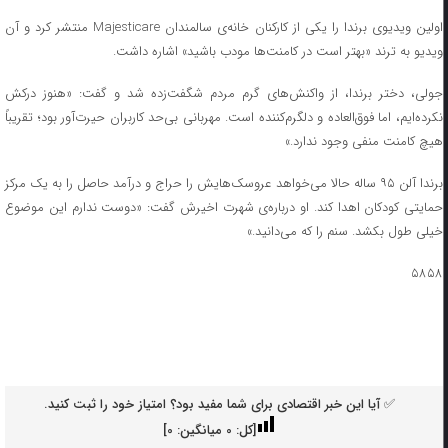
اولین ویدیوی برندا را یکی از کارکنان خانه‌ی سالمندان Majesticare منتشر کرد و آن
ویدیو به ترند «بهتر است در کامنت‌ها مودب باشید» اشاره داشت.
جولی، دختر برندا، از واکنش‌های گرم مردم شگفت‌زده شد و گفت: «هنوز درکش
نکرده‌ایم، اما فوق‌العاده و دلگرم‌کننده است. مهربانی بی‌حد کاربران حیرت‌آور بود؛ تقریباً
هیچ کامنت منفی وجود ندارد.»
برندا آلن ۹۵ ساله حالا می‌خواهد عروسک‌هایش را حراج و درآمد حاصل را به یک مرکز
حمایتی کودکان اهدا کند. او درباره‌ی شهرت اخیرش گفت: «دوست ندارم این موضوع
خیلی طول بکشد. سنم را که می‌دانید.»
۵۸۵۸
✅ آیا این خبر اقتصادی برای شما مفید بود؟ امتیاز خود را ثبت کنید.
[کل:
0
میانگین:
0
]