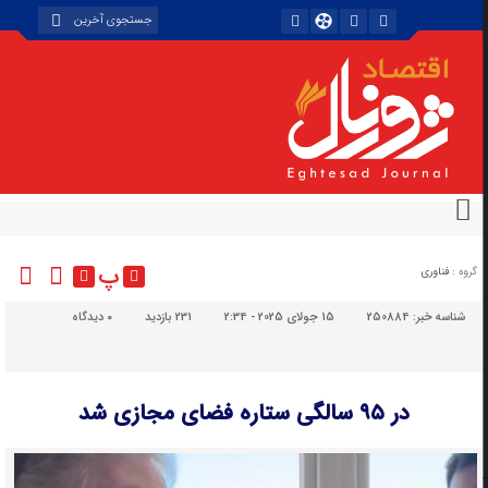
پ
گروه :
فناوری
شناسه خبر:
250884
15 جولای 2025 - 2:34
231 بازدید
۰
دیدگاه
در ۹۵ سالگی ستاره فضای مجازی شد