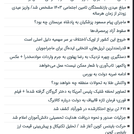
مبلغ عیدی بازنشستگان تامین اجتماعی ۱۴۰۳ مشخص شد/ واریز عیدی
زودتر از زمان هرساله
ماجرای پیام مسعود پزشکیان به پادشاه عربستان چه بود؟
سقوط آزاد پرمصرف‌ها
خروج این کشور از اوپک/اختلاف بر سر سهمیه دلیل اصلی است
قدرتمندترین تریل‌های، انتخابی ایده‌آل برای ماجراجویان
دستگیری چهره نزدیک به رضا پهلوی به جرم واردات موادمخدر! + عکس
پاکمهر: تاب‌آوری با شعار ممکن نیست؛ عمل می‌خواهد
ادامه ضربه دولت به بورس
واکنش طلا به تحولات منطقه چه خواهد بود؟
تصاویر لحظه شلیک پلیس آمریکا به دختر گروگان گرفته شده! + فیلم
فوری؛ فرمان تازه قالیباف به دولت درباره کالابرگ
۶۷۱ تن برنج احتکارشده در شورآباد کشف شد
جزئیات صدور و نحوه دریافت هدایت تحصیلی دانش‌آموزان اعلام شد
حرکت بایننس کوین آغاز شد / تحلیل تکنیکال و پیش‌بینی قیمت ارز
بایننس کوین