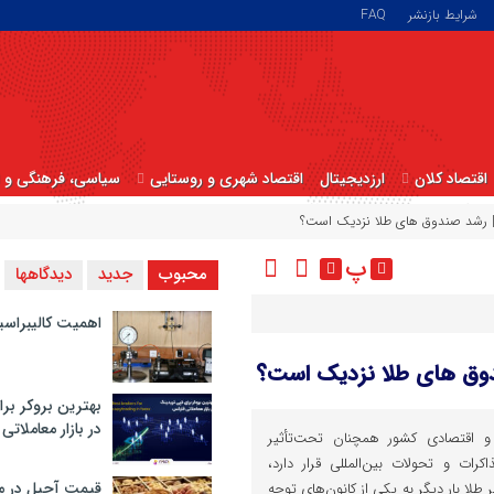
شرایط بازنشر
FAQ
اقتصاد کلان
ارزدیجیتال
اقتصاد شهری و روستایی
سیاسی، فرهنگی و ا
| رشد صندوق های طلا نزدیک است؟
پ
محبوب
جدید
دیدگاهها
اهمیت کالیبراسی
دوق های طلا نزدیک است؟
بهترین بروکر برا
در بازار معاملاتی
 اقتصادی کشور همچنان تحت‌تأثیر
رات و تحولات بین‌المللی قرار دارد،
قیمت آجیل در م
طلا بار دیگر به یکی از کانون‌های توجه