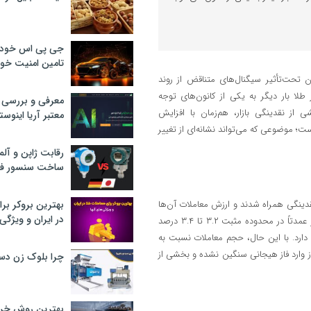
جی پی اس خودرو
تامین امنیت خود
تحت‌تأثیر سیگنال‌های متناقض از روند
 طلا بار دیگر به یکی از کانون‌های توجه
معرفی و بررسی پ
 از نقدینگی بازار، هم‌زمان با افزایش
معتبر آریا اینوست
؛ موضوعی که می‌تواند نشانه‌ای از تغییر
رقابت ژاپن و آلم
ساخت سنسور فش
ز صندوق‌های طلا نشان می‌دهد با ورود حدود ۵ همت نقدینگی همراه شدند و ارزش معاملات آن‌ها
بهترین بروکر برا
در ایران و ویژگی‌
نیز به حدود ۱۹ هزار و ۲۰۵ میلیارد تومان رسید. شاخص صندوق‌های طلا نیز عمدتاً در محدوده مثبت ۳.۲ تا ۳.۴ درصد
دارد. با این حال، حجم معاملات نسبت به
 وارد فاز هیجانی سنگین نشده و بخشی از
چرا بلوک زن دس
بهترین روش خرید