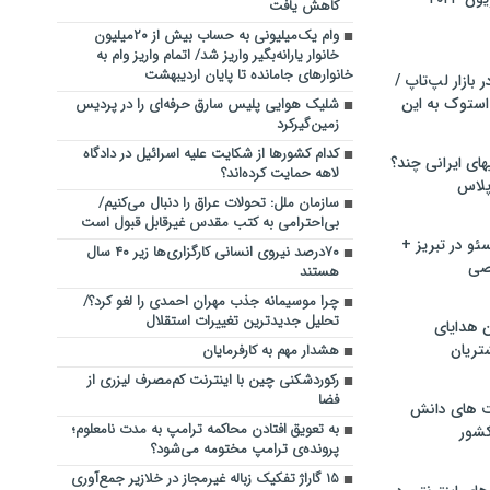
کاهش یافت
وام یک‌میلیونی به حساب بیش از ۲۰میلیون
خانوار یارانه‌بگیر واریز شد/ اتمام واریز وام به
خانوارهای جامانده تا پایان اردیبهشت
بازار لپ‌تاپ /
استوک به این
شلیک هوایی پلیس سارق حرفه‌ای را در پردیس
زمین‌گیرکرد
کدام کشورها از شکایت علیه اسرائیل در دادگاه
ماشین لباسشویی‎های ایرانی چند؟
لاهه حمایت کرده‌اند؟
 پلاس
سازمان ملل: تحولات عراق را دنبال می‌کنیم/
بی‌احترامی به کتب مقدس غیرقابل قبول است
و در تبریز +
۷۰درصد نیروی انسانی کارگزاری‌ها زیر ۴۰ سال
صی
هستند
چرا موسیمانه جذب مهران احمدی را لغو کرد؟/
تحلیل جدیدترین تغییرات استقلال
ن هدایای
تریان
هشدار مهم به کارفرمایان
رکوردشکنی چین با اینترنت کم‌مصرف لیزری از
فضا
ت های دانش
به تعویق افتادن محاکمه ترامپ به مدت نامعلوم؛
کشور
پرونده‌ی ترامپ مختومه می‌شود؟
۱۵ گاراژ تفکیک زباله غیرمجاز در خلازیر جمع‌آوری