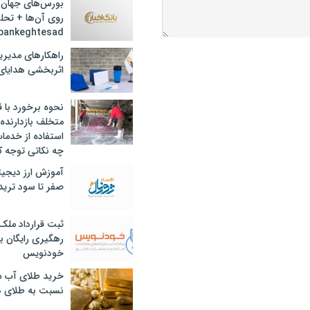
بورس‌های جهان 
روی آن‌ها + تحل
bankeghtesad
راهکارهای مدیری
اثربخشی هدایای 
نحوه برخورد با ق
متخلف بازدارنده
استفاده از خدما
چه نکاتی توجه ک
آموزش ارز دیجیت
صفر تا سود ترید 
ثبت قرارداد ملک
رهگیری رایگان با
خودنویس
خرید طلای آب ش
نسبت به طلای د