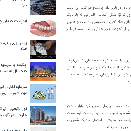
بالا
دلار در بازار آزاد جست‌وجو کرد. این رشد
رای توافق شکل گرفت؛ اظهاراتی که بار دیگر
ایمپلنت دندان 
ونس جهانی طلا تغییر محسوسی نداشت و همین
ز تحولات بازار جهانی باشد، مستقیماً از
پیش بینی قیمت ت
۱۴۰۲
وز حدود ۲۵۰۰ میلیارد تومان خروج پول را تجربه کردند؛ مسئله‌ای که می‌تواند
چگونه با سرمایه‌
خشی از سرمایه‌گذاران در شرایط افزایش
دیجیتال به استق
خود را از ابزارهای کم‌ریسک‌تر به سمت
د.
سرمایه‌گذاری غ
مهم آموزش بور
وند صعودی پایدار تفسیر کرد. بازار طلا در
تور باتومی : ارزا
ه شده و همین موضوع، نوسانات کوتاه‌مدت
خارجی در تابستان ۰۲
رگونه خبر مثبت از احتمال نزدیک شدن به
خیر را تخلیه کند.
نکات خرید تلویزیون