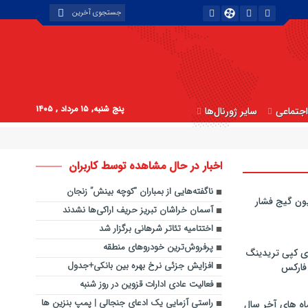
پنج شنبه, ۱۵ مرداد , ۱۴۰۵
جتماعی
سایر ژورنال‌ها
اخبار در حال مشاهده توسط کاربران
ناگفته‌هایی از بمباران “کوچه بینش” زنجان
ون گیج فشار
آسمان خراشان تبریز حریف اراکی‌ها نشدند
اختتامیه تئاتر شرهانی برگزار شد
پرفروش‌ترین خودروهای منطقه
ی کپی‌ تریدینگ
افزایش جزئی نرخ بهره بین بانکی+جدول
 فارکس
فعالیت عادی ادارات قزوین در روز شنبه
راستی آزمایی یک ادعای جنجالی | پمپ‌ بنزین‌ ها
اه های آخر سال