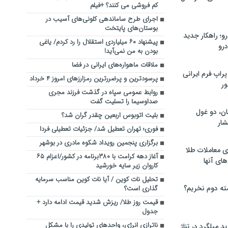
کم‌ فروشی می‌ کنند؟ +فیلم
اجرای طرح ساماندهی کلونی‌های آسیب در
بوستان‌‎های پایتخت
؛ راهکار جدید
پیشنهاد ۶۰ میلیاردی استقلال را رد کردم/ یاغی
رو
بودن به من نمی‌آید!
ملاقات ماهواره‌های ایرانی در فضا
راپ فرم ایرانی
پرسودترین و پرضررترین رمزارزهای امروز ۴ خرداد
ور
روابط عمومی سپاه در گذشت فرزند مجری
صداوسیما را تسلیت گفت
ان، دو غول
بلیت اتوبوس اربعین چقدر گران شد؟
ار
فوری؛ تهران تعطیل شد/ جزئیات تعطیلی فردا
برگزاری پنجمین رویداد شکوه مادری در بوشهر‌
ی معاملات طلا
آغاز دهه کرامت با ۳۸۰برنامه در کشور/اعزام ۶۵
های آنها
کاروان زیر سایه خورشید
تحلیل نات کوین / آیا نات کوین مناسب سرمایه
ته دوم نخریم؟
گذاری است؟
قیمت روز طلا/ ریزش شدید قیمت ادامه دارد +
جدول
ناترازی انرژی، واحدهای تولیدی را با مشکل
 میلگرد در تناژ