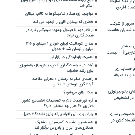
مبلغ یارانه اسفندماه تغییر کرد | زمان دقیق واریز
ن از نگاه سایت
اعلام شد
صاد آفرین
مهاجرت زودهنگام فلامینگوها به تالاب میقان
خطری که بیماران قلبی را تهدید می کند
سرور از شرکت
 شتابان هاست
از تالار دوم تا فرمول جدید؛ سردرگمی تازه در
قیمت‌گذاری فولاد
سدان اتوماتیک ایران خودرو ۱ میلیارد و ۱۶۵
ی بیشتر
میلیون تومان شد + جدول
خارجی؟ + لیست
اهمیت بازدارندگی در بازار ارز
ثبات در سیاست‌گذاری کلان، پیش‌نیاز برنامه‌ریزی
م حسابداری
برای رشد صادرات
ه و به صرفه
راهنمای سفر به لرستان / معرفی مقاصد
گردشگری لرستان + عکس
ای پاتوبیولوژی
سکه ارزان می‌شود؟
 در تشخیص
گره کور قیمت دلار به تصمیمات اقتصادی کشور |
دلار زیر ۶۰ هزار چه منطقی دارد؟
خصوصی سازی
چرای برای این افراد یارانه واریز نشده؟ + دلایل
تصاد کلان در
هفدهمین نشست کمیسیون مشترک
همکاری‌های ایران و بلاروس برگزار شد