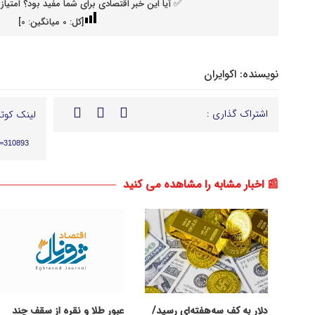
✅ آیا این خبر اقتصادی برای شما مفید بود؟ امتیاز 
[کل:
0
میانگین:
0
]
نویسنده:
اکوایران
اشتراک گذاری :
لینک کوتا
p=310893
📰 اخبار مشابه را مشاهده می کنید
دلار به کف سه‌هفته‌ای رسید/
عبور طلا و نقره از سقف چند