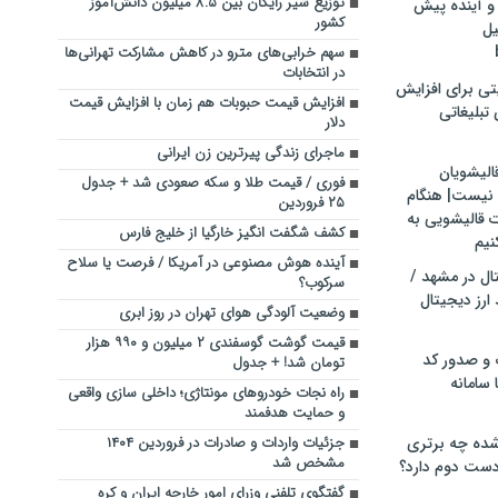
توزیع شیر رایگان بین ۸.۵ میلیون دانش‌آموز
و آینده پیش
کشور
یل
سهم خرابی‌های مترو در کاهش مشارکت تهرانی‌ها
در انتخابات
تی برای افزایش
افزایش قیمت حبوبات هم زمان با افزایش قیمت
تبلیغاتی
دلار
ماجرای زندگی پیرترین زن ایرانی
الیشویان
فوری / قیمت طلا و سکه صعودی شد + جدول
 نیست| هنگام
۲۵ فروردین
ت قالیشویی به
کشف شگفت انگیز خارگیا از خلیج فارس
نیم
آینده هوش مصنوعی در آمریکا / فرصت یا سلاح
ال در مشهد /
سرکوب؟
ارز دیجیتال
وضعیت آلودگی هوای تهران در روز ابری
قیمت گوشت گوسفندی ۲ میلیون و ۹۹۰ هزار
 و صدور کد
تومان شد! + جدول
 سامانه
راه نجات خودروهای مونتاژی؛ داخلی ‌سازی واقعی
و حمایت هدفمند
ده چه برتری
جزئیات واردات و صادرات در فروردین ۱۴۰۴
مشخص شد
ست دوم دارد؟
گفتگوی تلفنی وزرای امور خارجه ایران و کره