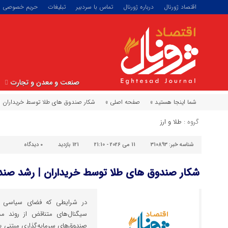
اقتصاد ژورنال
درباره ژورنال
تماس با سردبیر
تبلیغات
حریم خصوصی
صنعت و معدن و تجارت
شما اینجا هستید »
صفحه اصلی »
شکار صندوق های طلا توسط خریداران 
گروه :
طلا و ارز
شناسه خبر:
310893
11 می 2026 - 21:10
121 بازدید
۰
دیدگاه
شکار صندوق های طلا توسط خریداران | رشد صن
در شرایطی که فضای سیاسی و
سیگنال‌های متناقض از روند مذاک
صندوق‌های سرمایه‌گذاری مبتنی بر 