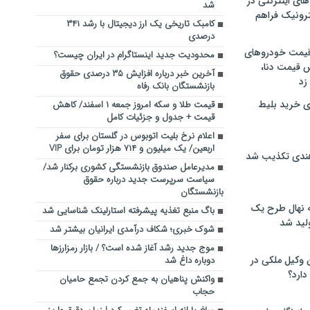
های اینترنتی در
شد
ترونیک فراهم
کامبک تاریخی یک ارز دیجیتال با رشد ۳۴۱
درصدی
 قیمت خودروهای
محدودیت جدید اینستاگرام در ایران چیست؟
 قیمت دنا،
آخرین خبر درباره افزایش ۳۵ درصدی حقوق
 زد
بازنشستگان بانک رفاه
ی خرید بلیط
قیمت طلا و سکه امروز جمعه ۱ اسفند/ کاهش
قیمت + جدول و جزئیات کامل
اعلام نرخ بلیت اتوبوس‌ در گلستان برای سفر
اربعین/ یک میلیون و ۷۱۴ هزار تومان برای VIP
هندی تکذیب شد
مدیرعامل صندوق بازنشستگی کشوری برکنار شد/
سیاست سرپرست جدید درباره حقوق
بازنشستگان
له نهال طرح یک
باگ منبع تغذیه پیشرفته استارلینک شناسایی شد
لید شد
شوک خبری؛ شکاف درآمدی ایرانیان بیشتر شد
موج جدید رشد آغاز شده است؟ / بازار رمزارزها
ن وکیل ملکی در
دوباره داغ شد
دارد؟
واکنش پناهیان به جمع کردن تجمع حامیان
حجاب