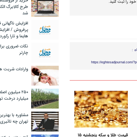
خرید از فروشگاه‌
خود را ثبت کنید.
طرح کالابرگ الک
شد
افزایش ناگهانی
پرفروش / افزایش
هایما و تارا رکورد
نکات ضروری برا
ه :
چارتر
https://eghtesadjournal.com/?
وارادات شربت 
۲۵۰ میلیون اص
میلیارد درخت تو
مشاوره با بهتری
تهران چه تاثیری 
قیمت طلا و سکه پنجشنبه ۱۵