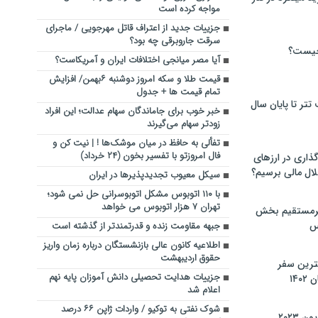
مواجه کرده است
جزییات جدید از اعتراف قاتل مهرجویی / ماجرای
سرقت جاروبرقی چه بود؟
چیست؟
آیا مصر میانجی اختلافات ایران و آمریکاست؟
قیمت طلا و سکه امروز دوشنبه ۶بهمن/ افزایش
تمام قیمت ها + جدول
تر تا پایان سال
خبر خوب برای جاماندگان سهام عدالت؛ این افراد
زودتر سهام می‌گیرند
تفألی به حافظ در میان موشک‌ها ! | نیت کن و
فال امروزتو با تفسیر بخون (۲۴ خرداد)
گذاری در ارزهای
لال مالی برسیم؟
سیکل معیوب تجدیدپذیرها در ایران
با ۱۱۰ اتوبوس مشکل اتوبوسرانی حل نمی شود؛
تهران ۷ هزار اتوبوس می خواهد
یرمستقیم بخش
س
جبهه مقاومت زنده و قدرتمندتر از گذشته است
اطلاعیه کانون عالی بازنشستگان درباره زمان واریز
حقوق اردیبهشت
نترین سفر
جزییات هدایت تحصیلی دانش آموزان پایه نهم
۱۴
اعلام شد
شوک نفتی به توکیو / واردات ژاپن ۶۶ درصد
 ۲۰۲۳