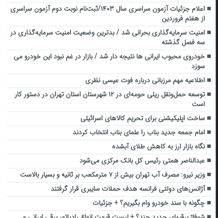
اعلام جزئیات آزمون سراسری سال ۱۴۰۳/ثبت‌نام نوبت دوم آزمون سراسری
از هفتم فروردین
امنیت سرمایه‌گذاری بحرانی شد / بدترین وضعیت امنیت سرمایه‌گذاری در
سه فصل گذشته
خودروی محبوب ایرانی ها نتیجه دار شد / بازار در غم نبود این خودرو می
سوزد
اطلاعیه مهم مرزبانی درباره فوت عیسی نظری
توسعه حمل‌ونقل ریلی حومه‌ای در ۱۲ شهرستان استان تهران در دستور کار
است
ساخت اپلیکیشنی برای تحریم کالاهای اسرائیلی
امام جمعه جدید بناب را علمای بناب انتخاب کردند
نگاه بازار ارز به کاهش طلای آبشده
عبدالناصر همتی رئیس کل بانک مرکزی می‌شود
وزیر نیرو: مصرف آب تهران بیش از ۷ مترمکعب بر ثانیه و بسیار بالاست
آژانس‌های دولتی فرانسه هدف حملات سایبری قرار گرفتند
چگونه با سند خودرو وام بگیریم؟ + جزئیات
شوفاژ برقی‎های جدید چند؟ + لیست قیمت انواع رادیاتور برقی ایرانی و