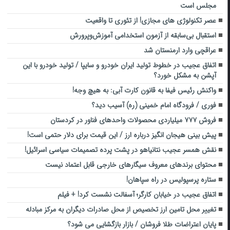
مجلس است
عصر تکنولوژی های مجازی! از تئوری تا واقعیت
استقبال بی‌سابقه از آزمون استخدامی آموزش‌وپرورش
عراقچی وارد ارمنستان شد
اتفاق عجیب در خطوط تولید ایران خودرو و سایپا / تولید خودرو با این
آپشن به مشکل خورد؟
واکنش رئیس فیفا به قانون کارت آبی: به هیچ وجه!
فوری / فرودگاه امام خمینی (ره) آسیب دید؟
فروش ۷۷۷ میلیاردی محصولات واحدهای فناور در کردستان
پیش بینی هیجان انگیز درباره ارز / این قیمت برای دلار حتمی است!
نقش همسر عجیب نتانیاهو در پشت پرده تصمیمات سیاسی اسرائیل!
محتوای برندهای معروف سیگارهای خارجی قابل اعتماد نیست
ستاره پرسپولیس در راه سپاهان!
اتفاق عجیب در خیابان کارگر؛ آسفالت نشست کرد! + فیلم
تغییر محل تامین ارز تخصیص‌ از محل صادرات دیگران به مرکز مبادله
پایان اعتراضات طلا فروشان / بازار بازگشایی می شود؟