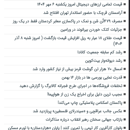
قیمت تمامی ارز‌های دیجیتال امروز یکشنبه ۶ مهر ۱۴۰۴
آرامستان قرچک با حضور استاندار تهران افتتاح شد
مصرف ۴۷۹تُن شن و نمک در پاکسازی معابر کردستان فقط در یک روز
جزئیات کتک خوردن بیرانوند در ورامین
قیمت طلای ۱۸ عیار به ریل افزایش قیمت بازگشت ( امروز شنبه ۸ آذر
۱۴۰۴)
رشد کم سابقه جمعیت کانادا
رشد دیوانه‌وار بیت‌کوین
امسال ۷۰ هزار تن گوشت قرمز بیش از نیاز کشور وارد شد
قدرت نمایی بورسی ها در بازار ۱۶ بهمن
تخلفات فروشگاه‌ها در اجرای طرح فجرانه کالابرگ را گزارش دهید
عجیب ترین دلیل برای اخراج یک زن از هواپیما!
پاکستان اسکناس پلاستیکی چاپ می‌کند!
عکس جالب عراقچی و «سیندرلای فلسطین» پربازدید شد
بازتاب جهانی سخنان رهبر انقلاب درباره مذاکرات
بانوان کارآفرین کار تیمی را تمرین کنند | پایان «هزاردستان» با تورم مسکن