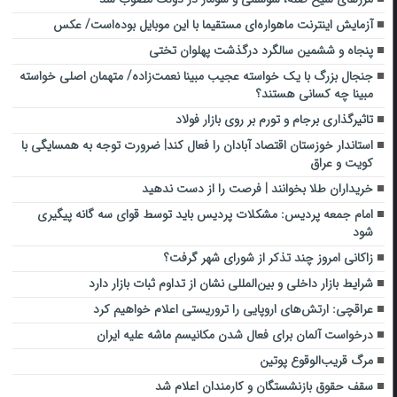
آزمایش اینترنت ماهواره‌ای مستقیما با این موبایل بوده‌است/ عکس
پنجاه و ششمین سالگرد درگذشت پهلوان تختی
جنجال بزرگ با یک خواسته عجیب مبینا نعمت‌زاده/ متهمان اصلی خواسته
مبینا چه کسانی هستند؟
تاثیرگذاری برجام و تورم بر روی بازار فولاد
استاندار خوزستان اقتصاد آبادان را فعال کند| ضرورت توجه به همسایگی با
کویت و عراق
خریداران طلا بخوانند | فرصت را از دست ندهید
امام جمعه پردیس: مشکلات پردیس باید توسط قوای سه گانه پیگیری
شود
زاکانی امروز چند تذکر از شورای شهر گرفت؟
شرایط بازار داخلی و بین‌المللی نشان از تداوم ثبات بازار دارد
عراقچی: ارتش‌های اروپایی را تروریستی اعلام خواهیم کرد
درخواست آلمان برای فعال شدن مکانیسم ماشه علیه ایران
مرگ قریب‌الوقوع پوتین
سقف حقوق بازنشستگان و کارمندان اعلام شد