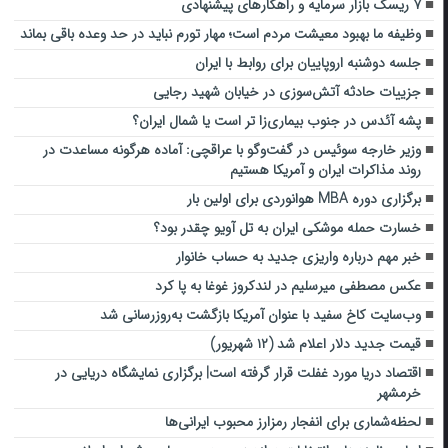
۷ ریسک بازار سرمایه و راهکارهای پیشنهادی
وظیفه ما بهبود معیشت مردم است؛ مهار تورم نباید در حد وعده باقی بماند
جلسه دوشنبه اروپاییان برای روابط با ایران
جزییات حادثه آتش‌سوزی در خیابان شهید رجایی
پشه آئدس در جنوب بیماری‌زا تر است یا شمال ایران؟
وزیر خارجه سوئیس در گفت‌و‌گو با عراقچی: آماده هرگونه مساعدت در
روند مذاکرات ایران و آمریکا هستیم
برگزاری دوره‌ MBA هوانوردی برای اولین بار
خسارت حمله موشکی ایران به تل آویو چقدر بود؟
خبر مهم درباره واریزی جدید به حساب خانوار
عکس مصطفی میرسلیم در لندکروز غوغا به پا کرد
وب‌سایت کاخ سفید با عنوان آمریکا بازگشت به‌روزرسانی شد
قیمت جدید دلار اعلام شد (۱۲ شهریور)
اقتصاد دریا مورد غفلت قرار گرفته است| برگزاری نمایشگاه دریایی در
خرمشهر
لحظه‌شماری برای انفجار رمزارز محبوب ایرانی‌ها