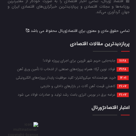
📰 اقتصاد ژورنال، تمامی اخبار اقتصادی را به صورت خودکار از معتبرترین
روزنامه‌ها و مجلات اقتصادی و پربازدیدترین خبرگزاری‌های اقتصادی ایران و
جهان گردآوری می‌کند.
تمامی حقوق مادی و معنوی برای اقتصادژورنال محفوظ می باشد 🥰
پربازدیدترین مقالات اقتصادی
جابه‌جایی حریم شهر قزوین برای اجرای پروژه فولاد!
11:28
فولاد نوین آرکا؛ همراه پروژه‌های صنعتی از انتخاب تا تأمین ورق آهن
19:28
خرید هوشمندانه میکروکنترلر؛ کلید موفقیت پایدار پروژه‌های الکترونیکی
12:01
کاهش قیمت آهن آلات در بازارهای داخلی و خارجی
21:07
عرضه برق در بورس انرژی باعث رشد تولید و صادرات فولاد می شود
21:07
اعتبار اقتصادژورنال