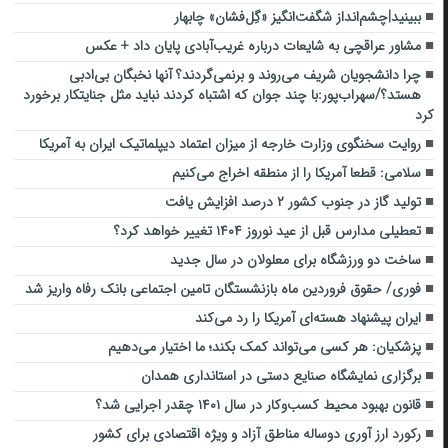
ببینید|چشم‌انداز شگفت‌انگیز «گِل‌فشان‌» چابهار
مشاور عراقچی به شایعات درباره غریب‌آبادی پایان داد + عکس
چرا دانشجویان شریف می‌روند و برنمی‌گردند؟ آنها نخبگان بی‌ادبی
هستد؟/سهراب‌پور:با چند جوان که اشتباه کردند نباید مثل جنایتکار برخورد
کرد
روایت سخنگوی وزارت خارجه از میزان اعتماد دیپلماتیک ایران به آمریکا
سلامی: قطعا آمریکا را از منطقه اخراج می‌کنیم
تولید گاز در جنوب کشور ۲ درصد افزایش یافت
تعطیلی مدارس قبل از عید نوروز ۱۴۰۴ تغییر خواهد کرد؟
ساخت دو ورزشگاه برای معلولان در سال جدید
فوری/ حقوق فروردین ماه بازنشستگان تامین اجتماعی بانک رفاه واریز شد
ایران پیشنهاد هسته‌ای آمریکا را رد می‌کند
پزشکیان: هر کسی می‌تواند کمک بکند؛ ما اختیار می‌دهیم
برگزاری نمایشگاه صنایع دستی در استانداری همدان
قانون بهبود محیط کسب‌وکار در سال ۱۴۰۱ چقدر اجرایی شد؟
رکورد ارز آوری دوساله مناطق آزاد و ویژه اقتصادی برای کشور