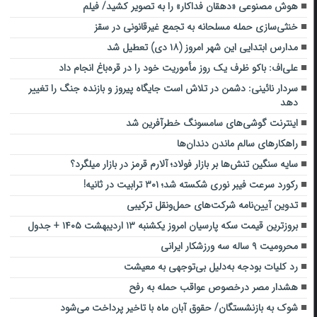
هوش مصنوعی «دهقان فداکار» را به تصویر کشید/ فیلم
خنثی‌سازی حمله مسلحانه به تجمع غیرقانونی در سقز
مدارس ابتدایی این شهر امروز (۱۸ دی) تعطیل شد
علی‌اف: باکو ظرف یک روز مأموریت خود را در قره‌باغ انجام داد
سردار نائینی: دشمن در تلاش است جایگاه پیروز و بازنده جنگ را تغییر
دهد
اینترنت گوشی‌های سامسونگ خطرآفرین شد
راهکارهای سالم ماندن دندان‌ها
سایه سنگین تنش‌ها بر بازار فولاد؛ آلارم قرمز در بازار میلگرد؟
رکورد سرعت فیبر نوری شکسته شد؛ ۳۰۱ ترابیت در ثانیه!
تدوین آیین‌نامه شرکت‌های حمل‌ونقل ترکیبی
بروزترین قیمت سکه پارسیان امروز یکشنبه ۱۳ اردیبهشت ۱۴۰۵ + جدول
محرومیت ۹ ساله سه ورزشکار ایرانی
رد کلیات بودجه به‌دلیل بی‌توجهی به معیشت
هشدار مصر درخصوص عواقب حمله به رفح
شوک به بازنشستگان/ حقوق آبان ماه با تاخیر پرداخت می‌شود