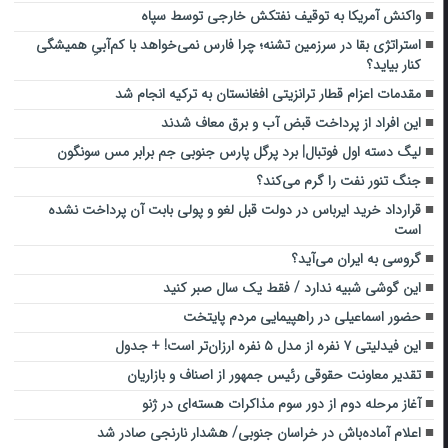
واکنش آمریکا به توقیف نفتکش خارجی توسط سپاه
استراتژی بقا در سرزمین تشنه؛ چرا فارس نمی‌خواهد با کم‌آبیِ همیشگی
کنار بیاید؟
مقدمات اعزام قطار ترانزیتی افغانستان به ترکیه انجام شد
این افراد از پرداخت قبض آب و برق معاف شدند
لیگ دسته اول فوتبال| برد پرگل پارس جنوبی جم برابر مس سونگون
جنگ تنور نفت را گرم می‌کند؟
قرارداد خرید ایرباس در دولت قبل لغو و پولی بابت آن پرداخت نشده
است
گروسی به ایران می‌آید؟
این گوشی شبیه ندارد / فقط یک سال صبر کنید
حضور اسماعیلی در راهپیمایی مردم پایتخت
این فیدلیتی ۷ نفره از مدل ۵ نفره ارزان‌تر است! + جدول
تقدیر معاونت حقوقی رئیس جمهور از اصناف و بازاریان
آغاز مرحله دوم از دور سوم مذاکرات هسته‌ای در ژنو
اعلام آماده‌باش در خراسان جنوبی/ هشدار نارنجی صادر شد