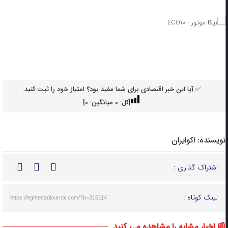
✅ آیا این خبر اقتصادی برای شما مفید بود؟ امتیاز خود را ثبت کنید.
[کل:
0
میانگین:
0
]
نویسنده:
اکوایران
اشتراک گذاری :
لینک کوتاه :
https://eghtesadjournal.com/?p=315114
📰 اخبار مشابه را مشاهده می کنید