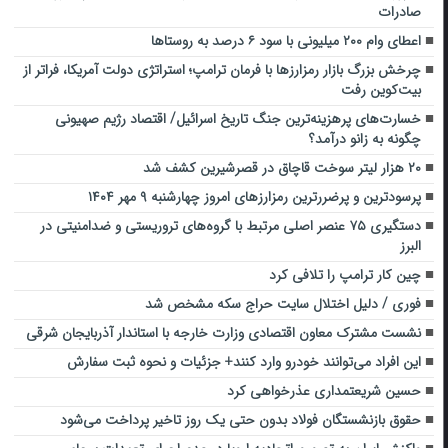
صادرات
اعطای وام ۲۰۰ میلیونی با سود ۶ درصد به روستاها
چرخش بزرگ بازار رمزارزها با فرمان ترامپ؛ استراتژی دولت آمریکا، فراتر از
بیت‌کوین رفت
خسارت‌های پرهزینه‌ترین جنگ تاریخ اسرائیل/ اقتصاد رژیم صهیونی
چگونه به زانو درآمد؟
۲۰ هزار لیتر سوخت قاچاق در قصرشیرین کشف شد
پرسودترین و پرضررترین رمزارزهای امروز چهارشنبه ۹ مهر ۱۴۰۴
دستگیری ۷۵ عنصر اصلی مرتبط با گروه‌های تروریستی و ضدامنیتی در
البرز
چین کار ترامپ را تلافی کرد
فوری / دلیل اختلال سایت حراج سکه مشخص شد
نشست مشترک معاون اقتصادی وزارت خارجه با استاندار آذربایجان شرقی
این افراد می‌توانند خودرو وارد کنند+ جزئیات و نحوه ثبت سفارش
حسین شریعتمداری عذرخواهی کرد
حقوق بازنشستگان فولاد بدون حتی یک روز تاخیر پرداخت می‌شود