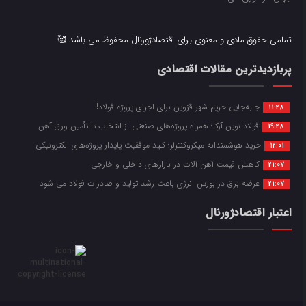
تمامی حقوق مادی و معنوی برای اقتصادژورنال محفوظ می باشد 🥰
پربازدیدترین مقالات اقتصادی
جابه‌جایی حریم شهر قزوین برای اجرای پروژه فولاد!
11:28
فولاد نوین آرکا؛ همراه پروژه‌های صنعتی از انتخاب تا تأمین ورق آهن
19:28
خرید هوشمندانه میکروکنترلر؛ کلید موفقیت پایدار پروژه‌های الکترونیکی
12:01
کاهش قیمت آهن آلات در بازارهای داخلی و خارجی
21:07
عرضه برق در بورس انرژی باعث رشد تولید و صادرات فولاد می شود
21:07
اعتبار اقتصادژورنال