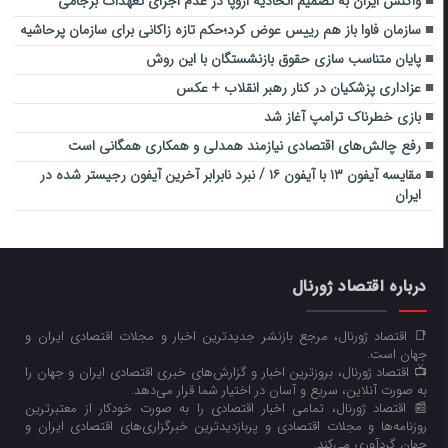
واکنش ایران به تصمیم اتحادیه اروپا در عدم اجرای تعهدات برجامی
سازمان فاوا باز هم رییس عوض کرد؛حکم تازه زاکانی برای سازمان پرحاشیه
پایان متناسب سازی حقوق بازنشستگان با این روش
عزاداری پزشکیان در کنار رهبر انقلاب + عکس
بازی خطرناک ترامپ آغاز شد
رفع چالش‌های اقتصادی نیازمند همدلی و همکاری همگانی است
مقایسه آیفون ۱۳ با آیفون ۱۶ / نبرد نابرابر آخرین آیفون رجیستر شده در
ایران
درباره اقتصاد ژورنال
📑 اقتصاد ژورنال، مرجع بازنشر جدیدترین اخبار و مجلات اقتصادی ایران و
جهان است.
📺 اقتصاد ژورنال، بروزترین اخبار و گزارش‌های خبری اقتصادی ایران و جهان را
به صورت آنلاین، سریع و آسان در اختیار شما قرار می‌‌دهد.
📰 اقتصاد ژورنال، تمامی اخبار اقتصادی را به صورت خودکار از معتبرترین
روزنامه‌ها و مجلات اقتصادی و پربازدیدترین خبرگزاری‌های اقتصادی ایران و
جهان گردآوری می‌کند.