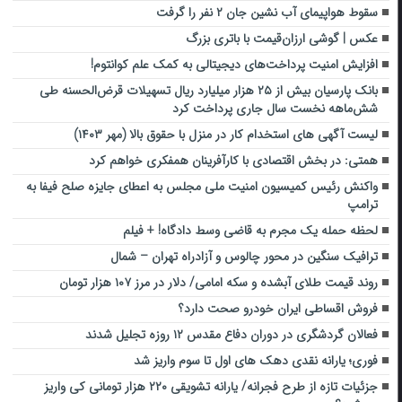
سقوط هواپیمای آب نشین جان ۲ نفر را گرفت
عکس | گوشی ارزان‌قیمت با باتری بزرگ
افزایش امنیت پرداخت‌های دیجیتالی به کمک علم کوانتوم!
بانک پارسیان بیش از ۲۵ هزار میلیارد ریال تسهیلات قرض‌الحسنه طی
شش‌ماهه نخست سال جاری پرداخت کرد
لیست آگهی های استخدام کار در منزل با حقوق بالا (مهر ۱۴۰۳)
همتی: در بخش اقتصادی با کارآفرینان همفکری خواهم کرد
واکنش رئیس کمیسیون امنیت ملی مجلس به اعطای جایزه صلح فیفا به
ترامپ
لحظه حمله یک مجرم به قاضی وسط دادگاه! + فیلم
ترافیک سنگین در محور چالوس و آزادراه تهران – شمال
روند قیمت طلای آبشده و سکه امامی/ دلار در مرز ۱۰۷ هزار تومان
فروش اقساطی ایران خودرو صحت دارد؟
فعالان گردشگری در دوران دفاع مقدس ۱۲ روزه تجلیل شدند
فوری؛ یارانه نقدی دهک های اول تا سوم واریز شد
جزئیات تازه از طرح فجرانه/ یارانه تشویقی ۲۲۰ هزار تومانی کی واریز