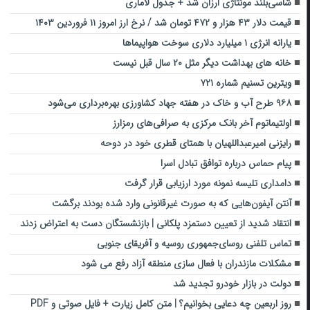
شاسی‌بلند مونتاژی ارزان شد + جدول لاماری
قیمت دلار ۴۳ هزار و ۴۷۲ تومان شد / نرخ ارز امروز ۱۱ فروردین ۱۴۰۳
یارانه انرژی ۱ میلیارد دلاری سوخت هواپیماها
خانه های بهداشت دیگر مثل ۲۰ سال قبل نیست
ویترین تسنیم شماره ۷۲۱
۹۶۸ طرح آب و خاک در هفته جهاد کشاورزی بهره‌برداری می‌شود
اولتیماتوم آخر بانک مرکزی به صرافی‌های رمزارز
رایزنی امیرعبداللهیان با همتای قطری خود در دوحه
پیام حماس درباره توافق تبادل اسرا
دامداری تلیسه نمونه مورد ارزیابی قرار گرفت
آنتن آیفون‌هایی که به صورت غیرقانونی وارد شده بودند برگشت
انتقاد شدید از تعیین دستمزد پلکانی | بازنشستگان دست به اعتراض زدند
تماس تلفنی روسای‌جمهوری روسیه و آفریقای جنوبی
مشکلات مازندران با فعال سازی منطقه آزاد رفع می شود
دولت در بازار خودرو تجدید شد
روز اربعین چه دعایی بخوانیم؟ | متن کامل زیارت + فایل صوتی و PDF