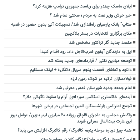
ایلان ماسک چقدر برای ریاست‌جمهوری ترامپ هزینه کرد؟
خبر خوش وزیر نفت به مردم ؛ سختی تمام شد ؟
ستاپ” بانک پارسیان راه‌اندازی شد/ تسهیلات آنی بدون حضور در شعبه
مکان برگزاری انتخابات در بستر بلاکچین
مقصد جدید گلر تراکتور مشخص شد
اپل به دارندگان آیفون ضرب‌الاجل داد: زود اقدام کنید!
توسعه میادین نفتی / قراردادهای جدید بسته شد
دانلود و تماشای قسمت پنجم سریال «کنکل» + لینک مستقیم
فولادسازان ترکیه در شوک زمین‌ لرزه
امام جمعه جدید شهرستان قدس معرفی شد
آینده‌ای خاکستری اسکانس سبز؛ افول آرام یا سقوط ناگهانی دلار؟
تجمع اعتراضی بازنشستگان تامین اجتماعی در برخی شهر‌ها
واکنش مجلس به ماجرای قاچاق روزانه ۲۰ میلیون لیتر بنزین/ عوامل بروز
این غارت بیت‌المال معرفی شوند
همه چیز درباره مرحله پنجم کالابرگ/ رقم کالابرگ افزایش می یابد؟
این کشورها بزرگترین واردکنندگان کالا در جهان هستند