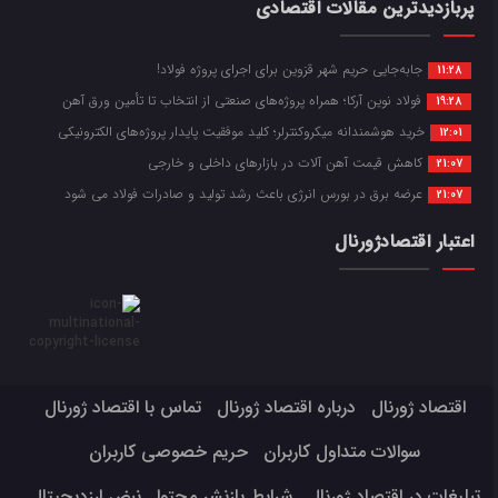
پربازدیدترین مقالات اقتصادی
جابه‌جایی حریم شهر قزوین برای اجرای پروژه فولاد!
11:28
فولاد نوین آرکا؛ همراه پروژه‌های صنعتی از انتخاب تا تأمین ورق آهن
19:28
خرید هوشمندانه میکروکنترلر؛ کلید موفقیت پایدار پروژه‌های الکترونیکی
12:01
کاهش قیمت آهن آلات در بازارهای داخلی و خارجی
21:07
عرضه برق در بورس انرژی باعث رشد تولید و صادرات فولاد می شود
21:07
اعتبار اقتصادژورنال
اقتصاد ژورنال
درباره اقتصاد ژورنال
تماس با اقتصاد ژورنال
سوالات متداول کاربران
حریم خصوصی کاربران
تبلیغات در اقتصاد ژورنال
شرایط بازنشر محتوا
نبض ارزدیجیتال