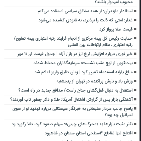
محبوب امیدوار باشند؟
استاندار مازندران: از همه سلائق سیاسی استفاده می‌کنم
غدار: امتی که ذلت را بپذیرد، به نابودی کشیده می‌شود
قیمت طلا پرواز کرد
حمایت رئیس کل بیمه مرکزی از انجام فرایند رتبه اعتباری بیمه تعاون/
رتبه اعتباری، مقام ارتباطات بین المللی
خبر فوری درباره افزایش نرخ ارز در بازار آزاد | جدول قیمت ارز ۱۱ مهر
بیت‌کوین از اوج عقب نشست؛ سرمایه‌گذاران محتاط شدند
مبلغ یارانه اسفندماه تغییر کرد | زمان دقیق واریز اعلام شد
وزش باد و بارش پراکنده در تهران از پنجشنبه
استقلال به دنبال قفل‌گشای جناح راست/ مدافع جدید در راه است؟
آشفتگی بازار پس از گزارش اشتغال آمریکا: طلا و دلار چطور تاب آوردند؟
پاسخ جالب سردار سلیمانی به خبرنگار سیستانی درباره تهدید او از سوی
اسرائیل چه بود؟
نظر مثبت بازارها به «محرک‌های چینی»: سهام صعود کرد، طلا رکورد زد
افتتاح تنها تقاطع ۳سطحی استان سمنان در شاهرود