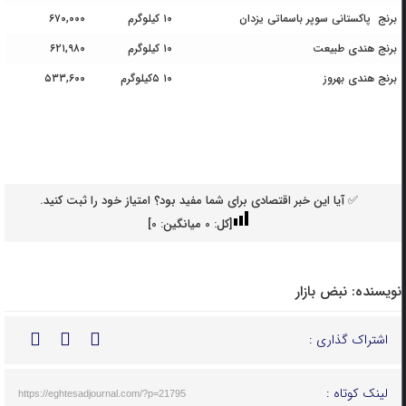
برنج پاکستانی سوپر باسماتی یزدان
۱۰ کیلوگرم
۶۷۰,۰۰۰
برنج هندی طبیعت
۱۰ کیلوگرم
۶۲۱,۹۸۰
برنج هندی بهروز
۱۰ ۵کیلوگرم
۵۳۳,۶۰۰
✅ آیا این خبر اقتصادی برای شما مفید بود؟ امتیاز خود را ثبت کنید.
[کل:
0
میانگین:
0
]
نویسنده:
نبض بازار
اشتراک گذاری :
لینک کوتاه :
https://eghtesadjournal.com/?p=21795