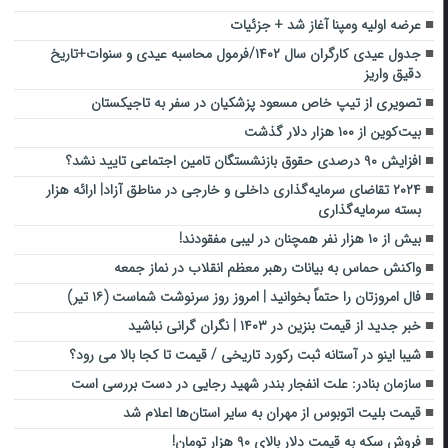
عرضه اولیه ومپنا آغاز شد + جزئیات
جدول عیدی کارگران سال ۱۴۰۲/فرمول محاسبه عیدی و سنوات+تاریخ
دقیق واریز
تصویری از تیپ خاص مسعود پزشکیان در سفر به تاجیکستان
بیت‌کوین از ۱۰۰ هزار دلار گذشت
افزایش ۹۰ درصدی حقوق بازنشستگان تامین اجتماعی تایید نشد؟
۲۰۲۴ تقاضای سرمایه‌گذاری داخلی و خارجی در مناطق آزاد| ارائه هزار
بسته سرمایه‌گذاری
بیش از ۱۰ هزار نفر همچنان در لیبی مفقودند!
واکنش حماس به بیانات رهبر معظم انقلاب در نماز جمعه
فال امروزتان را حتماً بخوانید | امروز روز سرنوشت شماست (۱۶ تیر)
خبر جدید از قیمت بنزین در ۱۴۰۳ | نگران گرانی نباشید
شیبا اینو در آستانه ثبت رکورد تاریخی / قیمت تا کجا بالا می رود؟
سازمان بنادر: علت انفجار بندر شهید رجایی در دست بررسی است
قیمت بلیت اتوبوس از مهران به سایر استان‌ها اعلام شد
فروش سکه به قیمت دلار بالای ۹۰ هزار تومان!