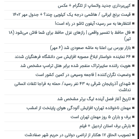
کپی‌برداری جدید واتساپ از تلگرام + عکس
قیمت برنج ایرانی / هاشمی درجه یک کیلویی چند؟ + جدول مهر ۱۴۰۲
انتظارها به سر رسید؛ آیفون تاشو در راه است!
فال حافظ با تفسیر واقعی | رازهای غزل حافظ برای شما فاش می‌شود (۱۸
تیر)
بازار بورس بی اعتنا به ماشه صعودی شد (۶ مهر)
۶۴ نماینده خواستار ابلاغ مصوبه افزایش سن دانشگاه فرهنگیان شدند
هویت راننده سایبرتراک منفجر شده برابر هتل ترامپ مشخص شد
وضعیت نگران‌کننده | فاجعه وسیعی در کمین کشور است
شهدای آذربایجان شرقی به ۴۳ نفر رسید/ حمله به فراجا تلفات انسانی
نداشت
تاریخ آغاز فصل آینده لیگ برتر مشخص شد
مهمان ناخوانده تهران؛ افزایش آلودگی هوای پایتخت از امشب
برف و باران ۵ روز مهمان تهران است
بارش برف استان اردبیل + فیلم
تصویب الحاق ۱۷ هکتار از اراضی دولتی در حریم شهر صفادشت