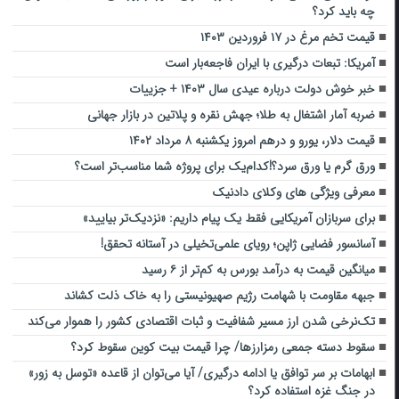
چه باید کرد؟
قیمت تخم مرغ در ۱۷ فروردین ۱۴۰۳
آمریکا: تبعات درگیری با ایران فاجعه‌بار است
خبر خوش دولت درباره عیدی سال ۱۴۰۳ + جزییات
ضربه آمار اشتغال به طلا؛ جهش نقره و پلاتین در بازار جهانی
قیمت دلار، یورو و درهم امروز یکشنبه ۸ مرداد ۱۴۰۲
ورق گرم یا ورق سرد؟!کدام‌یک برای پروژه شما مناسب‌تر است؟
معرفی ویژگی های وکلای دادنیک
برای سربازان آمریکایی فقط یک پیام داریم: ‏«نزدیک‌تر بیایید»
آسانسور فضایی ژاپن؛ رویای علمی‌تخیلی در آستانه تحقق!
میانگین قیمت به درآمد بورس به کم‌تر از ۶ رسید
جبهه مقاومت با شهامت رژیم صهیونیستی را به خاک ذلت کشاند
تک‌نرخی شدن ارز مسیر شفافیت و ثبات اقتصادی کشور را هموار می‌کند
سقوط دسته جمعی رمزارزها/ چرا قیمت بیت کوین سقوط کرد؟
ابهامات بر سر توافق یا ادامه درگیری/ آیا می‌توان از قاعده «توسل به زور»
در جنگ غزه استفاده کرد؟