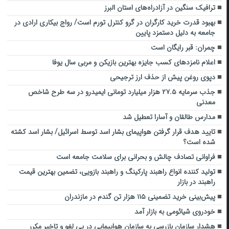
ترافیک سنگین در آزادراه‌های استان البرز
بهبود قدرت خرید کارگران در گرو کنترل تورم است/ رواج بیکاری ارادی در
جامعه به دلیل دستمزد پایین
چمران: قبر رایگان است
اعلام نامزدهای کسب جایزه بهترین بازیکن و مربی سال یوفا
دپوی روغن پیش از حذف ارز ترجیحی
جذب سرمایه ۲۷.۵ هزار میلیارد تومانی ایمیدرو در سه طرح شاخص
معدنی
مدارس طالقان و آسارا تعطیل شد
تایید هدف قرار گرفتن هواپیمای بشار اسد توسط اسرائیل/ بشار اسد کشته
شده است؟
فراوانی تصادف چالش و بحرانی برای سلامت جامعه است
تولید کننده انواع راهبند پارکینگ و راهبند بازویی، تضمین بهترین قیمت
راهبند در بازار
پیش‌بینی خرید تضمینی ۱۱۵ هزار تن گندم در مازندران
خودروی شیائومی به بازار آمد
هشدار سازمان بازرسی به سازمان هواپیمایی در پی لغو و تاخیر مکرر