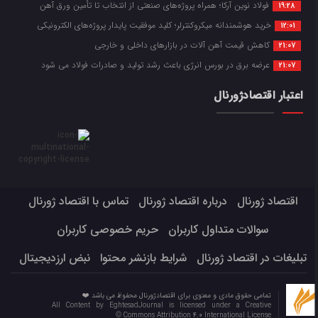
فولاد نوین آرکا؛ همراه پروژه‌های صنعتی از انتخاب تا تأمین ورق آهن
19:28
خرید هوشمندانه میکروکنترلر؛ کلید موفقیت پایدار پروژه‌های الکترونیکی
12:01
کاهش قیمت آهن آلات در بازارهای داخلی و خارجی
21:07
عرضه برق در بورس انرژی باعث رشد تولید و صادرات فولاد می شود
21:07
اعتبار اقتصادژورنال
اقتصاد ژورنال
درباره اقتصاد ژورنال
تماس با اقتصاد ژورنال
سوالات متداول کاربران
حریم خصوصی کاربران
تبلیغات در اقتصاد ژورنال
شرایط بازنشر محتوا
نبض ارزدیجیتال
تمامی حقوق مادی و معنوی برای اقتصادژورنال محفوظ می باشد ❤️
All Content by EghtesadJournal is licensed under a Creative
Commons Attribution 4.0 International License ©️