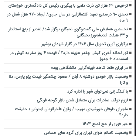
ترخیص ۶۴ هزار تن ذرت دامی با پیگیری رئیس کل دادگستری خوزستان
تحقق ۹۰ درصدی تعهد اشتغالزایی در سال جاری/ ایجاد ۹۷۰ هزار شغل در
۹ ماه
نخستین همایش ملی گفت‌وگوی نخبگان برگزار شد/ تقدیر از پنج استاندار
و ۲۳ هیئت اندیشه‌ورز نخبگانی
برگزاری آیین تحویل سال ۱۴۰۴ در گلزار شهدای بوشهر
تور لحظه آخری کیش چقدر هزینه دارد؟ / قیمت ۴ روز سفر به کیش در
اسفندماه + جدول
در ایران فقط شاهد قبیله‌گرایی دانشگاهی بودم
وضعیت بازار خودرو دوشنبه ۸ آبان / صعود چشمگیر قیمت پژو پارس، دنا
و تارا
با کلنگ‌زنی نمی‌توان شهر را اداره کرد
لزوم توقف صادرات برای متعادل شدن بازار گوجه فرنگی
ماجرای طوفان خورشیدی مهیب / وقوع «آخرالزمان اینترنتی» حقیقت
دارد؟
خبر فوری از حج تمتع ۱۴۰۳
وضعیت ناسالم هوای تهران برای گروه های حساس