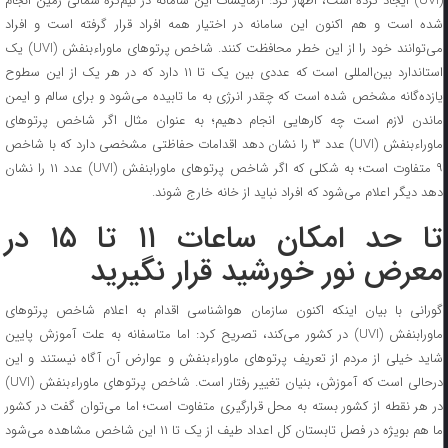
(UVI) ایجاد کرده است، اظهار کرد: آزمایشات این سامانه در نیم‌کره شمالی زمین انجام
شده است و هم اکنون این سامانه در اختیار همه افراد قرار گرفته است و افراد
می‌توانند خود را از این خطر محافظت کنند. شاخص پرتوهای ماوراءبنفش (UVI) یک
استاندارد بین‌المللی است که عددی بین یک تا ۱۱ دارد که در هر یک از این سطوح
یازده‌گانه مشخص شده است که چقدر انرژی به ما تابیده می‌شود و برای سالم و ایمن
ماندن لازم است چه کارهایی انجام دهیم؛ به عنوان مثال اگر شاخص پرتوهای
ماوراءبنفش (UVI) عدد ۳ را نشان دهد اقدامات حفاظتی مشخصی دارد که با شاخص
۹ متفاوت است؛ به شکلی که اگر شاخص پرتوهای ماورابنفش (UVI) عدد ۱۱ را نشان
دهد دیگر اعلام می‌شود که افراد نباید از خانه خارج شوند.
تا حد امکان ساعات ۱۱ تا ۱۵ در
معرض نور خورشید قرار نگیرید
گورانی با بیان اینکه اکنون سازمان هواشناسی اقدام به اعلام شاخص پرتوهای
ماورابنفش (UVI) در کشور می‌کند،‌ تصریح کرد: اما متاسفانه به علت آموزش پایین
شاید خیلی از مردم از تعریف پرتوهای ماوراءبنفش و عوارض آن آگاه نیستند و این
درحالی است که آموزش، بنیان تغییر رفتار است. شاخص پرتوهای ماوراءبنفش (UVI)
در هر نقطه از کشور بسته به محل قرارگیری متفاوت است؛ اما می‌توان گفت در کشور
ما هم بویژه در فصل تابستان کل اعداد طیف از یک تا ۱۱ این شاخص مشاهده می‌شود