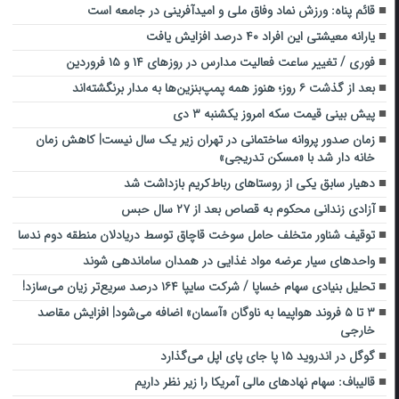
قائم پناه: ورزش نماد وفاق ملی و امیدآفرینی در جامعه است
یارانه معیشتی این افراد ۴۰ درصد افزایش یافت
فوری / تغییر ساعت فعالیت مدارس در روزهای ۱۴ و ۱۵ فروردین
بعد از گذشت ۶ روز؛ هنوز همه پمپ‌بنزین‌ها به مدار برنگشته‌اند
پیش بینی قیمت سکه امروز یکشنبه ۳ دی
زمان صدور پروانه ساختمانی در تهران زیر یک سال نیست| کاهش زمان
خانه دار شد با «مسکن تدریجی»
دهیار سابق یکی از روستاهای رباط‌کریم بازداشت شد
آزادی زندانی محکوم به قصاص بعد از ۲۷ سال حبس
توقیف شناور متخلف حامل سوخت قاچاق توسط دریادلان منطقه دوم ندسا
واحدهای سیار عرضه مواد غذایی در همدان ساماندهی شوند
تحلیل بنیادی سهام خساپا / شرکت سایپا ۱۶۴ درصد سریع‌تر زیان می‌سازد!
۳ تا ۵ فروند هواپیما به ناوگان «آسمان» اضافه می‌شود| افزایش مقاصد
خارجی
گوگل در اندروید ۱۵ پا جای پای اپل می‌گذارد
قالیباف: سهام‌ نهادهای مالی آمریکا را زیر نظر داریم