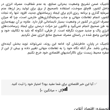
تاجیک ضمن تشریح وضعیت بحرانی صنایع، به عدم شفافیت مصرف انرژی در
داخل کشور، قاچاق سوخت، استفاده ناصحیح از برق برای تولید رمز ارزها، عدم
سرمایه گذاری و برنامه ریزی لازم برای ایجاد زیرساختهای جدید، افزود: تنها راه نجات
کشور، انجام تعاملات جهانی و جذب سرمایه‌گذاری‌های خارجی است، چرا که میزان
مصرف انرژی در کشور در وضعیت بسیار نابسامانی قرار دارد. علاوه بر آن بهینه‌سازی
به طرز صحیح انجام نمی‌گیرد و تاکنون نیز حرکت درستی برای ایجاد زیرساخت‌های
انرژی پاک و جدید صورت نگرفته است. از طرفی، آنگونه که باید به تکالیف خود و
قوانین وضع شده در راستای مصرف صحیح منابع انرژی عمل نکردیم.
تاجیک در پایان، خاطرنشان کرد: ادامه این روند، نمی‌تواند نوید بخش آینده‌ای
روشن باشد. مگر آنکه نگاه خود را به تعاملات جهانی تغییر داده و بیش از این از
سفره محیط زیست برای ناکارآمدیهای اقتصادی خود خرج نکنیم.
✅ آیا این خبر اقتصادی برای شما مفید بود؟ امتیاز خود را ثبت کنید.
[کل:
0
میانگین:
0
]
نویسنده:
اقتصاد آنلاین