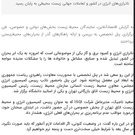
ناترازی‌های انرژی در کشور و تعاملات جهانی زیست محیطی به پایان رسید.
به گزارش اقتصادآنلاین، نمایندگان محیط زیست بخش‌های دولتی و خصوصی، طی
برگزاری پنل تخصصی به بررسی و ارائه راهکارهای گذر از بحران‌های محیط‌زیستی
پرداختند.
ناترازی انرژی و کمبود برق و گاز یکی از موضوعاتی است که امروزه به یک ابر بحران
در کشور تبدیل شده و صنایع، مشاغل و خانواده ها را با مشکلات عدیده مواجه
ساخته است.
از این رو سعی شد در پنل تخصصی با محوریت معاونت راهبردی ریاست جمهوری
به ابعاد این معضل پرداخته شود. این پنل باحضور نائب رییس کمیسیون انرژی
مجلس، معاون محیط زیست انسانی سازمان محیط زیست، رئیس کمیسیون
انرژی و محیط زیست اتاق بازرگانی تهران و یکی از اساتید دانشگاه برگزار شد.
سعید تاجیک، مدیرعامل شرکت ISQI که به عنوان رییس کمیسیون انرژی و محیط
زیست اتاق تهران از بخش خصوصی در آن حضور داشت، در ابتدای سخنان خود،
درمورد عواقب عدم برنامه‌ریزی بر بحران‌های فعلی انرژی، هشدار داد.
او در این باره گفت: در وضعیت کنونی، اگر اقدامات لازم آنطور که باید صورت نگیرد،
در سال بعد با شرایط خیلی سخت‌تری دست و پنجه نرم خواهیم کرد.