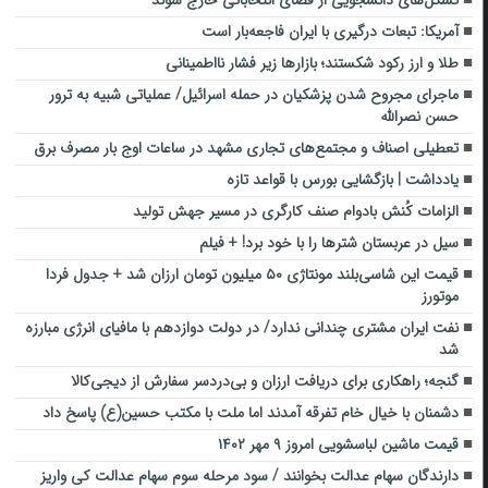
آمریکا: تبعات درگیری با ایران فاجعه‌بار است
طلا و ارز رکود شکستند؛ بازارها زیر فشار نااطمینانی
ماجرای مجروح شدن پزشکیان در حمله اسرائیل/ عملیاتی شبیه به ترور
حسن نصرالله
تعطیلی اصناف و مجتمع‌های تجاری مشهد در ساعات اوج بار مصرف برق
یادداشت | بازگشایی بورس با قواعد تازه
الزامات کُنش بادوام صنف کارگری در مسیر جهش تولید
سیل در عربستان شترها را با خود برد! + فیلم
قیمت این شاسی‌بلند مونتاژی ۵۰ میلیون تومان ارزان شد + جدول فردا
موتورز
نفت ایران مشتری چندانی ندارد/ در دولت دوازدهم با مافیای انرژی مبارزه
شد
گنجه؛ راهکاری برای دریافت ارزان و بی‌دردسر سفارش‌ از دیجی‌کالا
دشمنان با خیال خام تفرقه آمدند اما ملت با مکتب حسین(ع) پاسخ داد
قیمت ماشین لباسشویی امروز ۹ مهر ۱۴۰۲
دارندگان سهام عدالت بخوانند / سود مرحله سوم سهام عدالت کی واریز