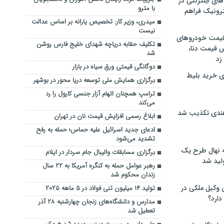
های اینترنتی در
با مترو
ترونیک فراهم
میدری، وزیر کار: تخصیص یارانه بر اساس عدالت
نیست
 قیمت خودروهای
تکلیف حقابه‌ دریاچه شهدای خلیج فارس روشن
 قیمت دنا،
شد
 زد
دوگانگی قیمتی ورق سیاه در بازار
ی خرید بلیط
برگزاری همایش ملی توسعه دریا محور در بوشهر
ترامپ همچنان اتهام آزار جنسی کارول را رد
می‌کند
هندی تکذیب شد
ابلاغ رسمی افزایش قیمت نان در تهران
ادعای جدید اسرائیل علیه حماس؛ حمله به رفح
تشدید می‌شود
له نهال طرح یک
برگزاری مسابقات والیبال جام سردار در ایلام
لید شد
رهبر عوامل حمله به کنگره آمریکا به ۲۲ سال
زندان محکوم شد
ن وکیل ملکی در
تولید ۱۴ میلیون تنی فولاد در ۵ ماهه ۲۰۲۵
دارد؟
مدارس و دانشگاه‌های زنجان چهارشنبه ۲۸ آذر
تعطیل شد