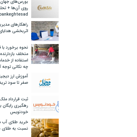
بورس‌های جهان 
روی آن‌ها + تحل
bankeghtesad
راهکارهای مدیری
اثربخشی هدایای 
نحوه برخورد با ق
متخلف بازدارنده
استفاده از خدما
چه نکاتی توجه ک
آموزش ارز دیجیت
صفر تا سود ترید 
ثبت قرارداد ملک
رهگیری رایگان با
خودنویس
خرید طلای آب ش
نسبت به طلای د