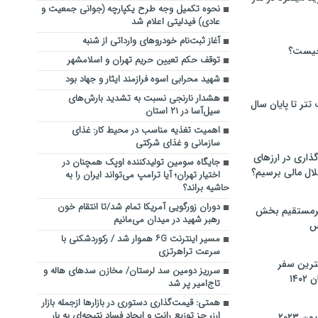
نحوه تکمیل وجه طرح یکپارچه (جوانی جمعیت و
عادی) فیدلیتی اعلام شد
آغاز ثبت‌نام خودروهای وارداتی از شنبه
چیست؟
توقف حکم تعیین حریم تهران و اسلامشهر
شهید محرابی اسوه فرازمند ایثار و جهاد بود
هشدار نارنجی نسبت به تشدید بارش‌های
تر تا پایان سال
سیل‌آسا در ۲۱ استان
اهمیت تغذیه مناسب در محیط کار: غذای
سازمانی و غذای شرکتی
گذاری در ارزهای
جایگاه سومین تولیدکننده اوپک همچنان در
لال مالی برسیم؟
اختیار تهران؛ آیا ترامپ می‌تواند ایران را به
حاشیه براند؟
دوران زورگویی آمریکا تمام شد/تا انتقام خون
یرمستقیم بخش
رهبر شهید در میدان می‌مانیم
س
مسیر اینترنت ۶G هموار شد / رکوردشکنی با
سرعت تراهرتزی
نترین سفر
سرریز دومین سد لرستان/ مخازن سدهای هاله و
۱۴
تاج‌امیر پر شد
همتی: قیمت‌گذاری دستوری در بازارها ازجمله بازار
ارز، جز توزیع رانت و ایجاد فساد نتیجه‌ای به بار
 ۲۰۲۳