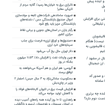
و آینده پیش
ناترازی برق به خیابان‌ها رسید/ گلایه مردم از
یل
تاریکی معابر!
ضرورت ساماندهی شرکت‌های تابعه و مولدسازی
تی برای افزایش
اموال صندوق بازنشستگی مس / دغدغه‌های‌
تبلیغاتی
بازنشستگان عزیز باید رفع شود
رگبار باران در استان‌های جنوبی و برخی نقاط
مرکزی کشور
الیشویان
«صندوق‌ها و اوراق ارزی»؛ فرصت برای جذب
 نیست| هنگام
سرمایه‌های خرد ارزی
ت قالیشویی به
نیم
دلار تهران مثل یخ آب می‌شود
چین واردات نفت را افزایش داد/ ۱۱.۵۳ میلیون
ال در مشهد /
بشکه در روز
ارز دیجیتال
گروسی: هم ایران و هم آمریکا می‌خواهند به
توافق برسند
 و صدور کد
محکومیت‌ ساداتی‌نژاد به ۳ سال حبس/ احضار ۲
 سامانه
وزیر ‌در چای‌دبش
افزایش قیمت برق در تایوان کارخانه‌های فولاد را
ده چه برتری
با کاهش تولید مواجه می‌کند
ست دوم دارد؟
راهداری: تا ۱۰ روز آینده همه راه‌های آسیب دیده
در استان سیستان و بلوچستان ترمیم و بازگشایی