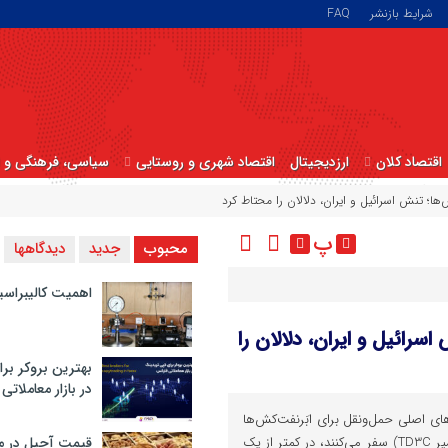
شرایط بازنشر
FAQ
اقتصاد کلان
ارزدیجیتال
اقتصاد شهری و روستایی
سیاسی، فرهنگی و ا
پ
محبوب
جدید
دیدگاهها
اهمیت کالیبراسی
نش اسرائیل و ایران، دلالان را
بهترین بروکر برا
در بازار معاملاتی
‌های اصلی حمل‌ونقل برای ابَرنفت‌کش‌ها
که از خاورمیانه به شرق آسیا (مسیر TD3C) سفر می‌کنند، در کمتر از یک
قیمت آجیل در م