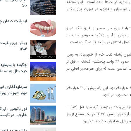
ایش شدید قیمت‌ها شده است. این منطقه
بالا
ر عربستان سعودی، در صورت نیاز امکان
ایمپلنت دندان 
شرایط برای طی مسیر از طریق تنگه هرمز
و برخی از آنان از تأیید سفرهای جدید به
احتمال اختلال در عرضه فراهم آورده است.
پیش بینی قیمت ت
۱۴۰۲
دلالان کشتی، نرخ معیار برای یک ابرنفت‌کش که قادر به حمل ۲ میلیون بشکه نفت خام از خاورمیانه به چین
است، روز دوشنبه به میزان ۷۰ تا ۷۱ واحد جهانی افزایش یافت که نسبت به حدود ۴۴ واحد پنجشنبه گذشته – قبل از
چگونه با سرمایه‌
ابت اساسی است که برای هر مسیر اصلی در
دیجیتال به استق
سرمایه‌گذاری غ
طبق داده‌های بورس بالتیک، هزینه‌های اجاره روزانه در روز دوشنبه نزدیک به ۴۶ هزار دلار بود. این رقم بیش از ۱۲ هزار دلار
مهم آموزش بور
شته محسوب می‌شود.
ه می‌دهد نرخ‌های آینده را قفل کنند –
تور باتومی : ارزا
به‌عنوان نشانه‌ای از احتیاط در سراسر این بخش، افزایش یافته است. نرخ‌های آزاد برای مسیر TD3C در یک مقطع از روز
خارجی در تابستان ۰۲
نکات خرید تلویزیون