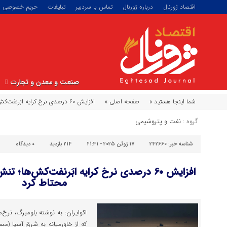
اقتصاد ژورنال
درباره ژورنال
تماس با سردبیر
تبلیغات
حریم خصوصی
صنعت و معدن و تجارت
شما اینجا هستید »
صفحه اصلی »
افزایش ۶۰ درصدی نرخ کرایه ابَرنفت‌کش‌‌ها؛ تنش اسرائیل و ایران، دلالان را محتاط کرد
گروه :
نفت و پتروشیمی
شناسه خبر:
242660
17 ژوئن 2025 - 21:31
214 بازدید
۰
دیدگاه
افزایش ۶۰ درصدی نرخ کرایه ابَرنفت‌کش‌‌ها؛ ت
محتاط کرد
اکوایران: به نوشته بلومبرگ، نرخ