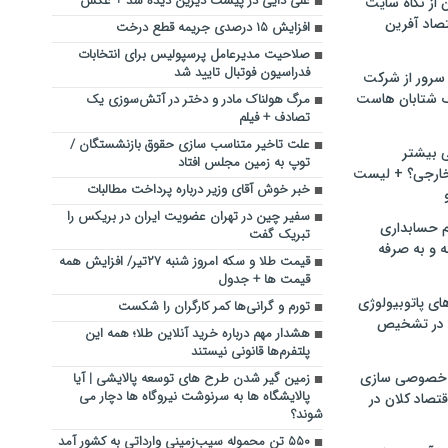
علی دایی در پیست دیزین دیده شد + عکس
ن از نگاه سایت
صاد آفرین
افزایش ۱۵ درصدی جریمه قطع درخت
صلاحیت مدیرعامل پرسپولیس برای انتخابات
فدراسیون فوتبال تایید شد
سرور از شرکت
 شتابان هاست
مرگ هولناک مادر و دختر در آتش‌سوزی یک
تصادف + فیلم
علت تاخیر متناسب‌ سازی حقوق بازنشستگان /
ی بیشتر
توپ به زمین مجلس افتاد
خارجی؟ + لیست
خبر خوش آقای وزیر درباره پرداخت مطالبات
سفیر چین در تهران عضویت ایران در بریکس را
م حسابداری
تبریک گفت
ه و به صرفه
قیمت طلا و سکه امروز شنبه ۲۷تیر/ افزایش همه
قیمت ها + جدول
ای پاتوبیولوژی
تورم و گرانی‌ها کمر کارگران را شکست
 در تشخیص
هشدار مهم درباره خرید آنلاین طلا؛ همه این
پلتفرم‌ها قانونی نیستند
خصوصی سازی
زمین گیر شدن طرح های توسعه پالایشی | آیا
پالایشگاه ها به سرنوشت نیروگاه ها دچار می
تصاد کلان در
شوند؟
۵۵۰ تن محموله سیب‌زمینی وارداتی به کشور آمد