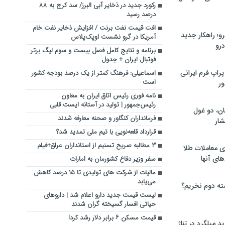
رکورد جدید در ذخایر آبی البرز/ سد کرج به ۸۸
درصد رسید
افت قیمت نفت برنت / افزایش ذخایر نفت خام
؛ راهکار جدید
آمریکا در گرو نشست اوپک‌پلاس
رو
برنامه و نتایج کامل فصل بیست و سوم لیگ برتر
فوتبال ایران + جدول
راپ فرم ایرانی
اسماعیلی: فرهنگ کمتر از یک درصد بودجه کشور
است
ور
نامه فوری رئیس اتاق ایران به معاون
رئیس‌جمهور | تولید در آستانه ایست قلبی
ان، دو غول
فرمانداران کنگاور و صحنه معارفه شدند
ار
قرارداد قلعه‌نویی با تیم ملی تمدید شد؟
۳ مطالبه صریح تسنیم از استانداران عراق+فیلم
ی معاملات طلا
های آنها
سفر وزیر دفاع کشورمان به امارات
مالیات از شرکت های تولیدی تا ۱۵ درصد کاهش
می‌یابد
ته دوم نخریم؟
لیست قیمت جدید دارو اعلام شد | داروهای
حیاتی افسار گسیخته گران شدند
قیمت مسکن ۶ برابر دلار رشد کرد!
 میلگرد در تناژ