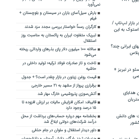
نمی‌آورد
بارش سیل‌آسای باران در سیستان و بلوچستان +
فیلم
بازار لپ‌تاپ /
کارگران رسماً خواستار بررسی مجدد مزد شدند
استوک به این
تبریک متفاوت ایران به پاکستان به مناسبت روز
استقلال
ماشین لباسشویی‎های ایرانی چند؟
سالانه ۱۰۰ میلیون دلار پای بذرهای وارداتی ریخته
 پلاس
می‌شود
تاخت‌ و تاز صادرات فولاد ترکیه؛ تولید داخلی در
حاشیه
و در تبریز +
صی
قیمت روغن زیتون در بازار چقدر است؟ + جدول
برقراری پرواز از مشهد به ۲۱ مسیر خارجی
ن هدایای
آتش‌سوزی پتروشیمی خارگ مهار شد
تریان
قالیباف: امکان افزایش مالیات بر ارزش افزوده تا
۱۵ درصد وجود دارد
ت های دانش
بخشنامه مهم درباره حساب‌های برداشت از محل
درآمد شرکت‌های دولتی ابلاغ شد
کشور
داور دیدار استقلال و ملوان در جام حذفی
جزییات تردد رایگان دانش آموزان و دانشجویان