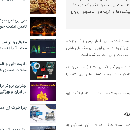
زایش یافته است زیرا صادرکنندگانی که در تلاش
پیشنهادها و گزینه‌های محدودی روبه‌رو
جی پی اس خودرو
تامین امنیت خود
راه شده‌اند. این اتفاق پس از آن رخ داد
معرفی و بررسی پ
یرا آن‌ها در حال ارزیابی ریسک‌های ناشی
معتبر آریا اینوست
 عرضه نفت از این منطقه شده است.
رقابت ژاپن و آلم
به نوشته بلومبرگ، نرخ‌های اصلی حمل‌ونقل برای ابَرنفت‌کش‌ها که از خاورمیانه به شرق آسیا (مسیر TD3C) سفر می‌کنند،
ساخت سنسور فش
رکنندگانی که در تلاش بودند کشتی‌ها را رزرو کنند، با
بهترین بروکر برا
در ایران و ویژگی‌
ت اجاره شده بودند و در انتظار تأیید رزرو
چرا بلوک زن دس
ه
گرفته است؛ جنگی که طی آن اسرائیل به
بهترین روش خرید