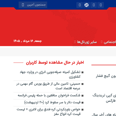
جمعه, ۱۶ مرداد , ۱۴۰۵
جتماعی
سایر ژورنال‌ها
اخبار در حال مشاهده توسط کاربران
تشکیل کمیته صرفه‌جویی انرژی در وزارت جهاد
ون گیج فشار
کشاورزی
حسینی: تامین مالی از طریق بورس گام مهمی در
عرصه اقتصاد است
ی کپی‌ تریدینگ
شکست فراخوان منافقین با حمله پلیس فرانسه
 فارکس
قیمت دلار با سر سقوط کرد (۲۰ اردیبهشت)
خواص باورنکردنی کره فندق برای لاغری + لیست
قیمت کره انواع مغز
اه های آخر سال