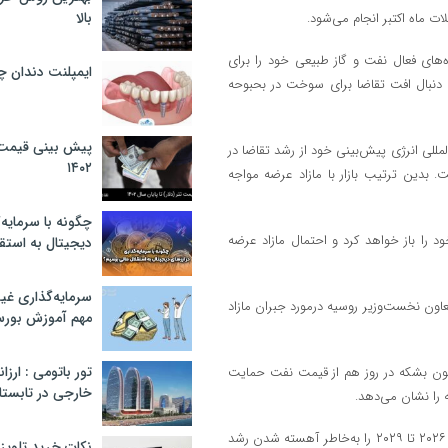
بالا
‌های فعال نفت و گاز طبیعی خود را برای
ایمپلنت دندان 
ن هفته پیاپی پایین آورده‌اند. این اتفاق آخرین بار در ژوئیه ۲۰۲۰ به دنبال افت تقاضا برای سوخت در بحبوحه
پیش بینی قیمت ت
مللی انرژی پیش‌بینی خود از رشد تقاضا در
۱۴۰۲
. بدین ترتیب بازار با مازاد عرضه مواجه
چگونه با سرمایه‌
 را باز خواهد کرد و احتمال مازاد عرضه
دیجیتال به استق
سرمایه‌گذاری غ
اون نخست‌وزیر روسیه درمورد جبران مازاد
مهم آموزش بور
تور باتومی : ارزا
ایش صادرات نفت عربستان به چین در ماه اوت تا حدود ۵۱ میلیون بشکه در روز هم از قیمت نفت حمایت
خارجی در تابستان ۰۲
اما در بلندمدت، اوپک پیش‌بینی خود تقاضای جهانی برای نفت بین سال‌های ۲۰۲۶ تا ۲۰۲۹ را به‌خاطر آهسته شدن رشد
نکات خرید تلویزیون