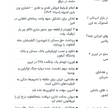
متحد در عراق
اعلام شرایط فروش نقدی و نقدی – اعتباری ون
باری اینرودز (مرداد ۱۴۰۳)
بازار لپ‌تاپ /
تلاش برای تشکیل جبهه واحد رسانه‌ای انقلابی در
استوک به این
البرز
۳ کیلومتر از قطعه دوم محور ساری-تاکام زیر بار
ترافیک رفت
ماشین لباسشویی‎های ایرانی چند؟
پرداخت حق مسکن از فروردین/ کارفرمایان مابه
 پلاس
التفاوت را بپردازند
دانلود و نصب اپلیکیشن بانک مسکن و بانک
و در تبریز +
پاسارگاد آیفون
صی
فوری/ انهدام یک جنگنده F۳۵ در تبریز
بیانیه مبهم نشست جده درباره جنگ اوکراین و
ن هدایای
روسیه
تریان
مقتدایی: ایران برای مقابله با تحریم‌ها متکی به
ظرفیت‌های داخلی است
ت های دانش
آخرین مهلت به کنکوری‌ها داده شد
کشور
دیوان عدالت اداری دریافت مابه‌التفاوت نرخ ارز را
غیرقانونی اعلام کرد
هواشناسی خراسان رضوی در پی بارش های سیل