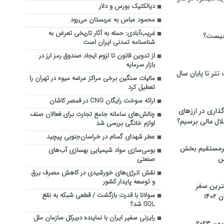
دیالکتیک بورس و دلار
محمود عباس به عربستان می‌رود
غریب‌آبادی: حمله به آثار تاریخی تعرض به
چیست؟
شناسنامه تمدنی ایران است
از تدوین قانون تا لزوم ایجاد صندوق رمز ارز در
بازار سرمایه
تر تا پایان سال
مالیات سنگین برخی مراکز عرضه میوه در تهران را
تعطیل کرد
ارائه سوخت رایگان CNG در قمصر کاشان
گذاری در ارزهای
چالش‌های سامانه جامع تجارت برای فعالان صنف
لال مالی برسیم؟
لوازم خانگی بررسی شد
عطر شهدای گمنام در خراسان‌جنوبی پیچید
یرمستقیم بخش
بومی‌سازی مواد شیمیایی بهسازی آب‌های
س
صنعتی
نقش انرژی‌های خورشیدی در کاهش مصرف برق
و توسعه پایدار کشور
نترین سفر
سولانا با قدرت بازگشت / قطعی شبکه به نقع
۱۴
SOL شد؟
رایزنی سفیر ایران با نماینده دبیرکل سازمان ملل
 ۲۰۲۳