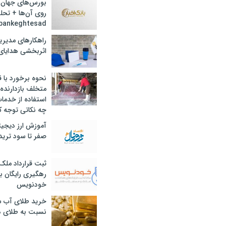
بورس‌های جهان 
روی آن‌ها + تحل
bankeghtesad
راهکارهای مدیری
اثربخشی هدایای 
نحوه برخورد با ق
متخلف بازدارنده
استفاده از خدما
چه نکاتی توجه ک
آموزش ارز دیجیت
صفر تا سود ترید 
ثبت قرارداد ملک
رهگیری رایگان با
خودنویس
خرید طلای آب ش
نسبت به طلای د