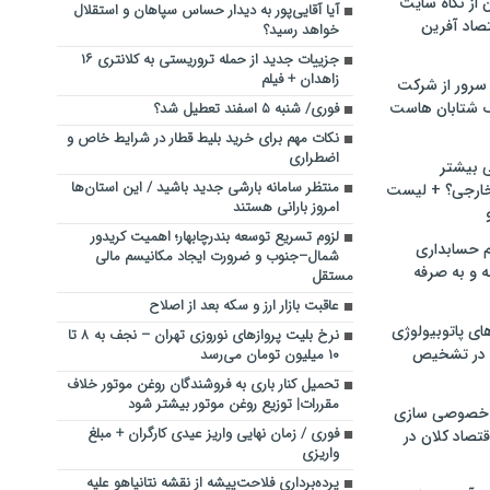
ن از نگاه سایت
آیا آقایی‌پور به دیدار حساس سپاهان و استقلال
صاد آفرین
خواهد رسید؟
جزییات جدید از حمله تروریستی به کلانتری ۱۶
زاهدان + فیلم
سرور از شرکت
 شتابان هاست
فوری/ شنبه ۵ اسفند تعطیل شد؟
نکات مهم برای خرید بلیط قطار در شرایط خاص و
اضطراری
ی بیشتر
منتظر سامانه بارشی جدید باشید / این استان‌ها
خارجی؟ + لیست
امروز بارانی هستند
لزوم تسریع توسعه بندرچابهار؛ اهمیت کریدور
م حسابداری
شمال–جنوب و ضرورت ایجاد مکانیسم مالی
ه و به صرفه
مستقل
عاقبت بازار ارز و سکه بعد از اصلاح
ای پاتوبیولوژی
نرخ بلیت پروازهای نوروزی تهران – نجف به ۸ تا
 در تشخیص
۱۰ میلیون تومان می‌رسد
تحمیل کنار باری به فروشندگان روغن موتور خلاف
مقررات| توزیع روغن موتور بیشتر شود
خصوصی سازی
فوری / زمان نهایی واریز عیدی کارگران + مبلغ
تصاد کلان در
واریزی
پرده‌برداری فلاحت‌پیشه از نقشه نتانیاهو علیه