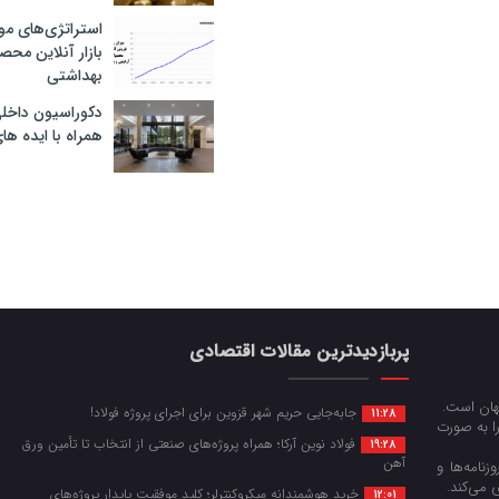
استراتژی‌های مو
بازار آنلاین محص
بهداشتی
دکوراسیون داخل
همراه با ایده ها
پربازدیدترین مقالات اقتصادی
جهان است.
جابه‌جایی حریم شهر قزوین برای اجرای پروژه فولاد!
11:28
را به صورت
فولاد نوین آرکا؛ همراه پروژه‌های صنعتی از انتخاب تا تأمین ورق
19:28
آهن
زنامه‌ها و
 می‌کند.
خرید هوشمندانه میکروکنترلر؛ کلید موفقیت پایدار پروژه‌های
12:01