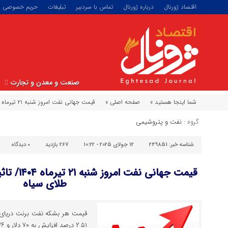
اقتصاد ژورنال
درباره ژورنال
تماس با سردبیر
تبلیغات
حریم خصوصی
صنعت و معدن و تجارت
شما اینجا هستید »
صفحه اصلی »
قیمت جهانی نفت امروز شنبه ۲۱ تیرماه ۱۴۰۴/ تاثیر تعرفه‌های ترامپ بر بازار طلای سیاه
گروه :
نفت و پتروشیمی
شناسه خبر:
249851
12 جولای 2025 - 10:22
267 بازدید
۰
دیدگاه
قیمت جهانی 
طلای سیاه
۲.۵۱ درصد افزایش به ۷۰ دلار و ۳۶ سنت رسید.