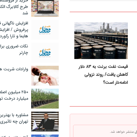
خرید از فروشگاه‌
طرح کالابرگ الک
شد
افزایش ناگهانی
پرفروش / افزایش
هایما و تارا رکورد
نکات ضروری برا
چارتر
قیمت نفت برنت به ۸۳ دلار
وارادات شربت 
کاهش یافت/ روند نزولی
ادامه‌دار است؟
۲۵۰ میلیون اص
میلیارد درخت تو
مشاوره با بهتری
تهران چه تاثیری 
ل
منتشر خواهد شد.