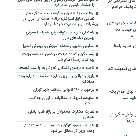
های اینترنتی در
زا هشدار نارنجی صادر کرد
ترونیک فراهم
توافق جدید با ایران چگونه باید باشد؟/ مقام
نظامی سابق اسرائیل: برنامه هسته‌ای ایران در
 قیمت خودروهای
پیشرفته‌ترین وضعیت خود قرار دارد
 قیمت دنا،
راهنمای خرید پیستوله برقی همراه با معرفی
 زد
بهترین برندهای بازار
ی خرید بلیط
مدارس تخریبی دغدغه آموزش و پرورش اردبیل
رشد نگران‌ کننده دیابت در کشور / برنامه وزارت
بهداشت رسماً اعلام شد
فاصله ۱۰درصدی اشتغال تعاونی ها با سند توسعه
هندی تکذیب شد
رایزنی عراقچی با وزیر خارجه عربستان درباره روند
مذاکرات
برخورد با ۱۹۰ نانوایی متخلف شهر تهران
له نهال طرح یک
لید شد
نماینده آمریکا در مذاکرات با ایران چه کسی
است؟
نظارت مشترک مسئولان بر بازار شب یلدای
ن وکیل ملکی در
همدان
دارد؟
افزایش حقوق کارگران در نیم سال دوم ۱۴۰۲ /
وعده وزیر کار محقق می‌شود