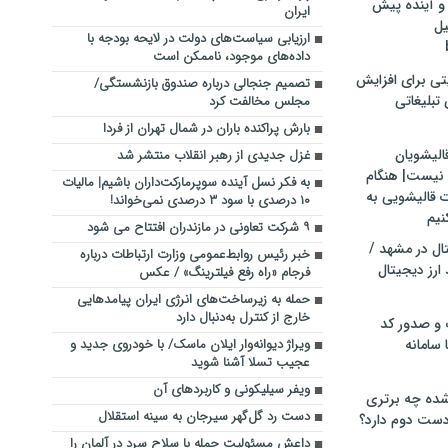
و آینده پیش
ایران
یل
ارزیابی سیاست‌های دولت در لایحه بودجه با
داده‌های موجود، ناممکن است
تی برای افزایش
تصمیم جنجالی درباره صندوق بازنشستگی/
تبلیغاتی
مجلس مخالفت کرد
بارش پراکنده باران در شمال تهران از فردا
الیشویان
غزل جدیدی از رهبر انقلاب منتشر شد
 نیست| هنگام
به فکر نسل آینده سوپرمارکت‌داران باشیم| مالیات
ت قالیشویی به
۱۰ درصدی با سود ۳ درصدی نمی‌خواند!
نیم
۹ شرکت تعاونی در مازندران افتتاح می شود
ال در مشهد /
خبر رئیس روابط‌عمومی وزارت ارتباطات درباره
ارز دیجیتال
فرجام «راه رفع فیلترینگ» / عکس
حمله به زیرساخت‌های انرژی ایران پیامدهایی
خارج از کنترل به‌دنبال دارد
 و صدور کد
 سامانه
ویراژ دیوانه‌وار ایلان ماسک/ با خودروی جدید و
عجیب تسلا آشنا شوید
ویفر سیلیکونی و کاربردهای آن
ده چه برتری
دست رد گل‌گهر سیرجان به سینه استقلال
ست دوم دارد؟
داعش مسئولیت حمله با سلاح سرد در آلمان را