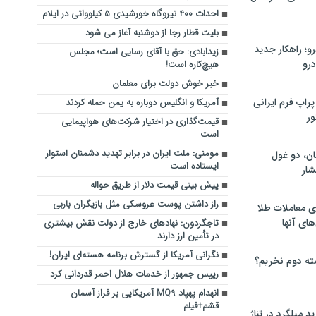
احداث ۴۰۰ نیروگاه خورشیدی ۵ کیلوواتی در ایلام
بلیت قطار رجا از دوشنبه آغاز می شود
؛ راهکار جدید
زیدابادی: حق با آقای رسایی است؛ مجلس
رو
هیچ‌کاره است!
خبر خوش دولت برای معلمان
راپ فرم ایرانی
آمریکا و انگلیس دوباره به یمن حمله کردند
ور
قیمت‌گذاری در اختیار شرکت‌های هواپیمایی
است
مومنی: ملت ایران در برابر تهدید دشمنان استوار
ان، دو غول
ایستاده است
ار
پیش بینی قیمت دلار از طریق حواله
راز داشتن پوست عروسکی مثل بازیگران باربی
ی معاملات طلا
های آنها
تاجگردون: نهادهای خارج از دولت نقش بیشتری
در تأمین ارز دارند
نگرانی آمریکا از گسترش برنامه هسته‌ای ایران!
ته دوم نخریم؟
رییس جمهور از خدمات هلال احمر قدردانی کرد
انهدام پهپاد MQ9 آمریکایی بر فراز آسمان
قشم+فیلم
 میلگرد در تناژ