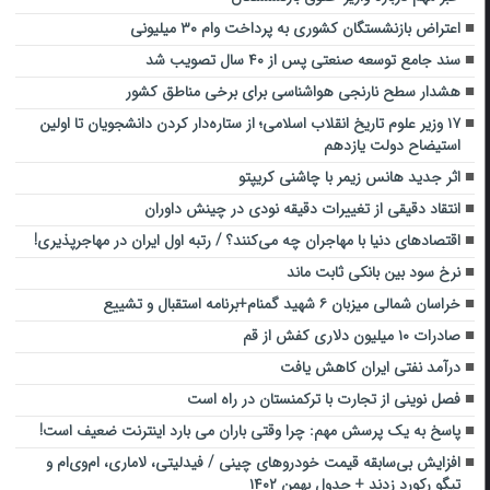
اعتراض بازنشستگان کشوری به پرداخت وام ۳۰ میلیونی
سند جامع توسعه صنعتی پس از ۴۰ سال تصویب شد
هشدار سطح نارنجی هواشناسی برای برخی مناطق کشور
۱۷ وزیر علوم تاریخ انقلاب اسلامی؛ از ستاره‌دار کردن دانشجویان تا اولین
استیضاح دولت یازدهم
اثر جدید هانس زیمر با چاشنی کریپتو
انتقاد دقیقی از تغییرات دقیقه نودی در چینش داوران
اقتصادهای دنیا با مهاجران چه می‌کنند؟ / رتبه اول ایران در مهاجرپذیری!
نرخ سود بین بانکی ثابت ماند
خراسان شمالی میزبان ۶ شهید گمنام+برنامه استقبال و تشییع
صادرات ۱۰ میلیون دلاری کفش از قم
درآمد نفتی ایران کاهش یافت
فصل نوینی از تجارت با ترکمنستان در راه است
پاسخ به یک پرسش مهم: چرا وقتی باران می بارد اینترنت ضعیف است!
افزایش بی‌سابقه قیمت خودروهای چینی / فیدلیتی، لاماری، ام‌وی‌ام و
تیگو رکورد زدند + جدول بهمن ۱۴۰۲