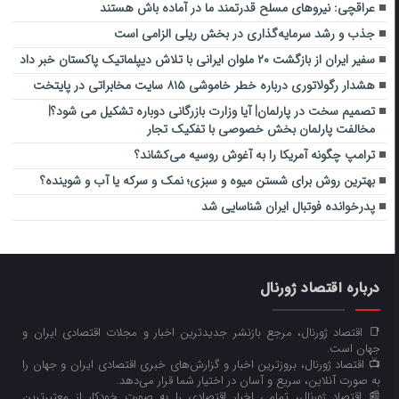
عراقچی: نیروهای مسلح قدرتمند ما در آماده باش هستند
جذب و رشد سرمایه‌گذاری در بخش ریلی الزامی است
سفیر ایران از بازگشت ۲۰ ملوان ایرانی با تلاش دیپلماتیک پاکستان خبر داد
هشدار رگولاتوری درباره خطر خاموشی ۸۱۵ سایت مخابراتی در پایتخت
تصمیم سخت در پارلمان| آیا وزارت بازرگانی دوباره تشکیل می شود؟|
مخالفت پارلمان بخش خصوصی با تفکیک تجار
ترامپ چگونه آمریکا را به آغوش روسیه می‌کشاند؟
بهترین روش برای شستن میوه و سبزی؛ نمک و سرکه یا آب و شوینده؟
پدرخوانده فوتبال ایران شناسایی شد
درباره اقتصاد ژورنال
📑 اقتصاد ژورنال، مرجع بازنشر جدیدترین اخبار و مجلات اقتصادی ایران و
جهان است.
📺 اقتصاد ژورنال، بروزترین اخبار و گزارش‌های خبری اقتصادی ایران و جهان را
به صورت آنلاین، سریع و آسان در اختیار شما قرار می‌‌دهد.
📰 اقتصاد ژورنال، تمامی اخبار اقتصادی را به صورت خودکار از معتبرترین