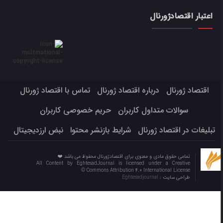
اعتبار اقتصادژورنال
اقتصاد ژورنال
درباره اقتصاد ژورنال
تماس با اقتصاد ژورنال
سوالات متداول کاربران
حریم خصوصی کاربران
تبلیغات در اقتصاد ژورنال
شرایط بازنشر محتوا
نبض ارزدیجیتال
تمامی حقوق مادی و معنوی برای اقتصادژورنال محفوظ می باشد ❤️
All Content by EghtesadJournal is licensed under a Creative
Commons Attribution 4.0 International License ©️
طراحی سایت :
Eghtesadjournal