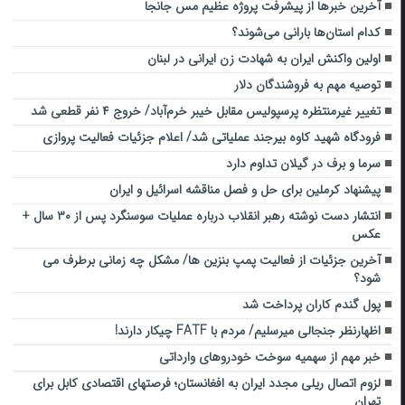
آخرین خبرها از پیشرفت پروژه عظیم مس جانجا
کدام استان‌ها بارانی می‌شوند؟
اولین واکنش ایران به شهادت زن ایرانی در لبنان
توصیه مهم به فروشندگان دلار
تغییر غیرمنتظره پرسپولیس مقابل خیبر خرم‌آباد/ خروج ۴ نفر قطعی شد
فرودگاه شهید کاوه بیرجند عملیاتی شد/ اعلام جزئیات فعالیت پروازی
سرما و برف در گیلان تداوم دارد
پیشنهاد کرملین برای حل و فصل مناقشه اسرائیل و ایران
انتشار دست نوشته رهبر انقلاب درباره عملیات سوسنگرد پس از ۳۰ سال +
عکس
آخرین جزئیات از فعالیت پمپ بنزین ها/ مشکل چه زمانی برطرف می
شود؟
پول گندم کاران پرداخت شد
اظهارنظر جنجالی میرسلیم/ مردم با FATF چیکار دارند!
خبر مهم از سهمیه سوخت خودروهای وارداتی
لزوم اتصال ریلی مجدد ایران به افغانستان؛ فرصتهای اقتصادی کابل برای
تهران