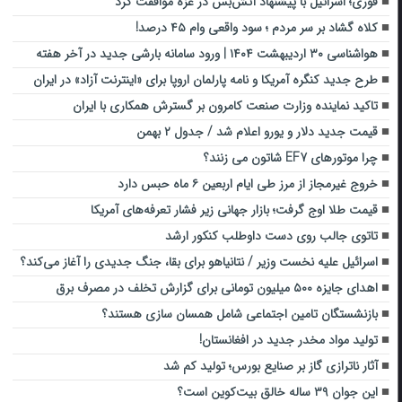
فوری؛ اسرائیل با پیشنهاد آتش‌بس در غزه موافقت کرد
کلاه گشاد بر سر مردم ؛ سود واقعی وام ۴۵ درصد!
هواشناسی ۳۰ اردیبهشت ۱۴۰۴ | ورود سامانه بارشی جدید در آخر هفته
طرح جدید کنگره آمریکا و نامه پارلمان اروپا برای «اینترنت آزاد» در ایران
تاکید نماینده وزارت صنعت کامرون بر گسترش همکاری با ایران
قیمت جدید دلار و یورو اعلام شد / جدول ۲ بهمن
چرا موتورهای EF7 شاتون می زنند؟
خروج غیرمجاز از مرز طی ایام اربعین ۶ ماه حبس دارد
قیمت طلا اوج گرفت؛ بازار جهانی زیر فشار تعرفه‌های آمریکا
تاتوی جالب روی دست داوطلب کنکور ارشد
اسرائیل علیه نخست وزیر / نتانیاهو برای بقا، جنگ جدیدی را آغاز می‌کند؟
اهدای جایزه ۵۰۰ میلیون تومانی برای گزارش تخلف در مصرف برق
بازنشستگان تامین اجتماعی شامل همسان سازی هستند؟
تولید مواد مخدر جدید در افغانستان!
آثار ناترازی گاز بر صنایع بورس؛ تولید کم شد
این جوان ۳۹ ساله خالق بیت‌کوین است؟