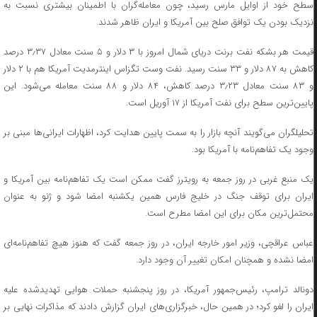
سطح خود از اوایل مارس رسید، چون معامله‌گران با اطمینان بیشتری نسبت به
نزدیک بودن یک توافق صلح بین آمریکا و ایران ظاهر شدند.
قیمت هر بشکه نفت برنت دریای شمال امروز با ۳ دلار و ۵ سنت معادل ۳٫۳۷ درصد
کاهش به ۸۷ دلار و ۳۳ سنت رسید. نفت وست تگزاس اینترمدیت آمریکا هم با ۲ دلار
و ۸۳ سنت معادل ۳٫۲۳ درصد کاهش، ۸۴ دلار و ۸۸ سنت معامله می‌شود. این
پایین‌ترین سطح برای نفت آمریکا از ۱۷ آوریل است.
تحلیلگران می‌گویند آنچه بازار را به سمت پایین هدایت کرد، اظهارات ایرانی‌ها مبنی بر
وجود یک تفاهم‌نامه با آمریکا بود.
یک منبع غربی در روز جمعه به رویترز گفت ممکن است یک تفاهم‌نامه بین آمریکا و
ایران برای توقف جنگ در خلیج فارس همین یکشنبه امضا شود و ژنو به عنوان
محتمل‌ترین مکان برای این امضا مطرح است.
عباس عراقچی، وزیر امور خارجه ایران، در روز جمعه گفت که هنوز هیچ تفاهم‌نامه‌ای
امضا نشده و همچنان امکان تغییر آن وجود دارد.
دونالد ترامپ، رئیس‌جمهور آمریکا، در روز پنجشنبه حملات هوایی تهدیدشده علیه
ایران را لغو کرد؛ در همین حال، خبرگزاری‌های ایران گزارش دادند که مذاکرات نهایی بر