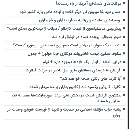
موشک‌های هسته‌ای آمریکا از راه رسیدند!
امسال باید ۱۵ میلیون تن دیگر غلات و نهاده دامی وارد کشور شود
توصیه‌های نماینده ولی‌فقیه به فرمانداران و شهرداران
پیش‌بینی هاسکینسون از قیمت کاردانو / سبقت از بیت‌کوین ممکن است؟
متهم جنجالی پرونده فساد در فوتبال آزاد شد
انتصاب یک جوان در نهاد ریاست جمهوری/ مصطفی موسوی کیست؟
سقوط سنگین قیمت شاسی‌بلند مونتاژی فردا موتورز + جدول
در این نقطه از ایران یک «اژدها» وجود دارد + فیلم
افزایش ۱۰ درصدی مسافران مترو| علل تاخیر در حرکت قطارها
آیا کارت های بانکی حذف خواهند شد؟
تکلیف گازوئیل یکسره شد | کامیون‌داران برنده میدان شدند !
بیشترین افزایش قیمت در بخش لبنی بوده| سوپرمارکت‌ها بعضا به فکر
تعطیلی هستند
بیانیه حزب مؤتلفه اسلامی در حمایت و تایید از فهرست شورای وحدت در
تهران