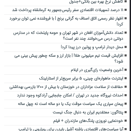
کاهش نرخ بهره بین بانکی+جدول
۱۱ درصد تسهیلات اقتصادی سفر رئیس‌جمهور به کرمانشاه پرداخت شد
اظهار نظر رسمی اتاق اصناف به گرانی برنج | با فروشنده نمی توان برخورد
کرد!
تعداد دانش‌آموزان افغان در شهر تهران و حومه پایتخت که در مدارس
دولتی درس می‌خوانند چند نفر است؟
محل دیدار ترامپ و پوتین درز پیدا کرد!
افزایش قیمت نیم میلیونی طلا! | بازار ارز و سکه چطور پیش بینی می
شود؟
آخرین وضعیت رای‌گیری در ایلام
اینترنت ماهواره‌ای چینی، ۵ برابر سریع‌تر از استارلینک
حفاظت از سلامت عزاداران در خوزستان با بیش از ۱۲۰۰ بازرسی بهداشتی
احداث نیروگاه جدید در تهران / امکان جابجایی آرادکوه وجود ندارد
پیمان سپاری یک سیاست موقت یک یا دو ساله است نه چهل ساله
پنتاگون: معتقدیم ایران به دنبال جنگ نیست
خودنمایی نوروزی پلنگ‌های مازندران + فیلم
آیا سیاست‌های اقتصادی پاشنه آشیل بایدن برای رویارویی با ترامپ