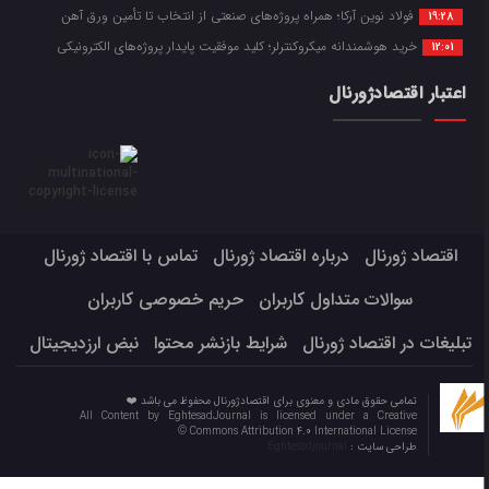
فولاد نوین آرکا؛ همراه پروژه‌های صنعتی از انتخاب تا تأمین ورق آهن
19:28
خرید هوشمندانه میکروکنترلر؛ کلید موفقیت پایدار پروژه‌های الکترونیکی
12:01
اعتبار اقتصادژورنال
اقتصاد ژورنال
درباره اقتصاد ژورنال
تماس با اقتصاد ژورنال
سوالات متداول کاربران
حریم خصوصی کاربران
تبلیغات در اقتصاد ژورنال
شرایط بازنشر محتوا
نبض ارزدیجیتال
تمامی حقوق مادی و معنوی برای اقتصادژورنال محفوظ می باشد ❤️
All Content by EghtesadJournal is licensed under a Creative
Commons Attribution 4.0 International License ©️
طراحی سایت :
Eghtesadjournal