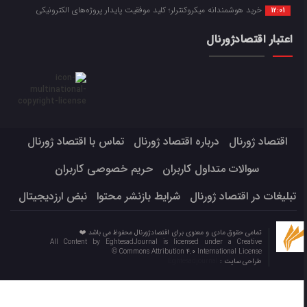
خرید هوشمندانه میکروکنترلر؛ کلید موفقیت پایدار پروژه‌های الکترونیکی
12:01
اعتبار اقتصادژورنال
اقتصاد ژورنال
درباره اقتصاد ژورنال
تماس با اقتصاد ژورنال
سوالات متداول کاربران
حریم خصوصی کاربران
تبلیغات در اقتصاد ژورنال
شرایط بازنشر محتوا
نبض ارزدیجیتال
تمامی حقوق مادی و معنوی برای اقتصادژورنال محفوظ می باشد ❤️
All Content by EghtesadJournal is licensed under a Creative
Commons Attribution 4.0 International License ©️
طراحی سایت :
Eghtesadjournal