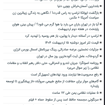
بلندترین آسمان‌خراش چوبی دنیا
بازگشت ایوانکا ترامپ به راس قدرت! / نگاهی به زندگی زیباترین زن
سیاست آمریکا + عکس
آیا باز در تهران باران می بارد یا هوا گرم می شود؟ / پیش بینی هوای
پایتخت در هفته دوم اردیبهشت
ترامپ در آستانه دیدار با پوتین، باز هم روسیه را تهدید کرد
قیمت تتر امروز دوشنبه ۱۵ اردیبهشت ۱۴۰۴
جزئیات نخستین عرضه‌ صادراتی رینگ بین‌الملل امسال بورس انرژی
گردوخاک، عامل ثبت آلوده‌ترین روز سال در تهران
روزنامه اصولگرا: جریان تندرو و انحرافی، حتی دفتر رهبر انقلاب و مقامات
نظامی را زیر سوال می‌برد
رفع محرومیت‌ها نیازمند ورود نهادهای تسهیل‌گر‌ است
گام‌های موثر برای حفاظت از منابع طبیعی سروآباد؛ «از پیشگیری تا توسعه
پایدار»
۵ عملیات نظامی یمن طی ۷۲ ساعت
سرنگونی مجسمه حافظ اسد پس از سقوط حماه + فیلم