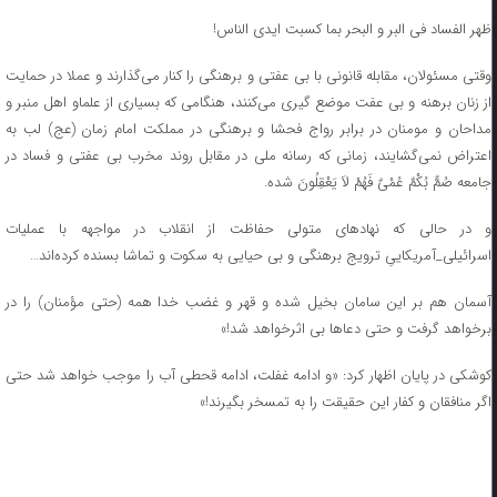
ظهر الفساد فی البر و البحر بما کسبت ایدی الناس!
وقتی مسئولان، مقابله قانونی با بی عفتی و برهنگی را کنار می‌گذارند و عملا در حمایت
از زنان برهنه و بی عفت موضع گیری می‌کنند، هنگامی که بسیاری از علماو اهل منبر و
مداحان و مومنان در برابر رواج فحشا و برهنگی در مملکت امام زمان (عج) لب به
اعتراض نمی‌گشایند، زمانی که رسانه ملی در مقابل روند مخرب بی عفتی و فساد در
جامعه صُمٌّ بُکْمٌ عُمْیٌ فَهُمْ لاَ یَعْقِلُونَ شده.
و در حالی که نهاد‌های متولی حفاظت از انقلاب در مواجهه با عملیات
اسرائیلی_آمریکاییِ ترویج برهنگی و بی حیایی به سکوت و تماشا بسنده کرده‌اند…
آسمان هم بر این سامان بخیل شده و قهر و غضب خدا همه (حتی مؤمنان) را در
برخواهد گرفت و حتی دعا‌ها بی اثرخواهد شد!»
کوشکی در پایان اظهار کرد: «و ادامه غفلت، ادامه قحطی آب را موجب خواهد شد حتی
اگر منافقان و کفار این حقیقت را به تمسخر بگیرند!»