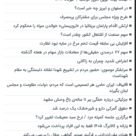
در اصفهان و تبریز چه خبر است؟
طرح ویژه مجلس برای مشترکان پرمصرف
ارتش اقدام پارلمان بریتانیا در «تروریستی» خواندن سپاه را محکوم کرد
سهم صنعت از اشتغال کشور چقدر است؟
افزایش بی سابقه قیمت تخم مرغ در سایه نبود نظارت
سهم ۷۷ درصدی حقیقی‌ها از معاملات بازار سهام در هفته‌ گذشته
اعتراض شدید چمران به زاکانی
سرلشکر موسوی: حضور مردم در تشییع شهدا نشانه دلبستگی به مقام
شهداست
قالیباف: ایران حامی هر تصمیمی است که مردم، دولت، مقاومت و مجلس
لبنان بگیرند
جزئیاتی درباره خفگی ببر ۱۱ ساله‌ی باغ وحش مشهد
حقوق گمرکی دارو و شیرخشک یک درصد شد
برگزاری جلسه کمیته مزد / نرخ سبد معیشت تغییر کرد؟
یارانه و کالابرگ ۱۴۰۵ فقط به این افراد پرداخت می‌شود
هیات مقررات‌زادیی، فرآیند صدور گواهی حلال را بررسی می‌کند