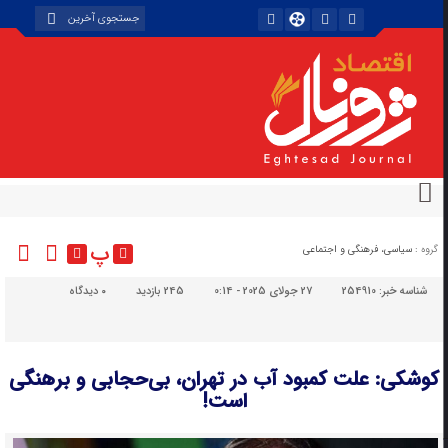
پ
گروه :
سیاسی، فرهنگی و اجتماعی
شناسه خبر:
254910
27 جولای 2025 - 0:14
245 بازدید
۰
دیدگاه
کوشکی: علت کمبود آب در تهران، بی‌حجابی و برهنگی
است!