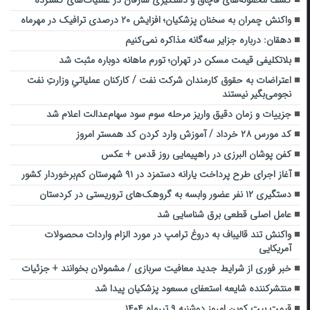
واکنش چمران به سخنان پزشکیان؛ افزایش ۲۰ درصدی ترافیک در مهرماه
دهقان: درباره جزایر سه‌گانه مذاکره نمی‌کنیم
بلاتکلیفی قیمت مسکن در تهران؛ تورم ماهانه دوباره مثبت شد
اعتراضات به حقوق کارمندان شرکت نفت / کارکنان عملیاتیِ وزارتِ نفت
نجومی‌بگیر نیستند
جزییات و زمان دقیق واریز مرحله سوم سود سهام‌عدالت اعلام شد
کد مورس ۲۸ خرداد / آموزش وارد کردن کد همستر امروز
کفن پوشان البرزی در راهپیمایی روز قدس + عکس
آغاز اجرای طرح پرداخت یارانه دستمزد در ۹۱ شهرستان کم‌برخوردار کشور
دستگیری ۱۲ نفر عضور وابسه به گروهک‌های تروریستی در کردستان
عامل اصلی قطعی برق شناسایی شد
واکنش تند قالیباف به دروغ ترامپ در مورد الزام واردات محصولات
آمریکایی
خبر فوری از شرایط جدید معافیت سربازی / مشمولان بخوانند + جزئیات
منتشرکننده شایعه استعفای مسعود پزشکیان پیدا شد
قیمت بیت کوین امروز دوشنبه ۹ تیرماه ۱۴۰۴