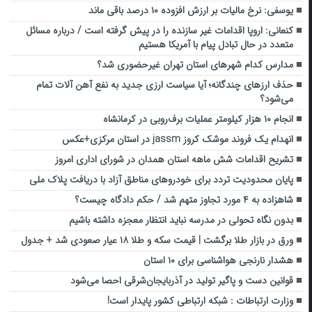
یوسفی: نرخ مالیات بر ارزش افزوده ۱۰ درصد باقی ماند
کنعانی: اروپا اقدامات غیر سازنده را در پیش گرفته است / درباره مسائل
متعدد در حال تبادل پیام با آمریکا هستیم
مدارس کدام شهرهای استان تهران غیرحضوری شد؟
حذف ارزهای چندگانه؛ آیا سیاست ارزی جدید به نفع آهن آلات تمام
می‌شود؟
انجام ۱۰ هزار کیلومتر عملیات برف‌روبی در کرمانشاه
انهدام یک فروند موشک کروز jassm در استان مرکزی+عکس
تشریح اقدامات شش ماهه استان همدان در شورای اداری امروز
پایان محدودیت تردد برای خودروهای مناطق آزاد با دریافت پلاک ملی
شاهزاده به ۴ مورد تجاوز متهم شد / حکم دادگاه چیست؟
بدون نگاه تحولی در مدرسه نباید انتظار معجزه داشته باشیم
ورق در بازار طلا برگشت | قیمت سکه و طلا ۱۸ عیار صعودی شد + جدول
هشدار نارنجی هواشناسی برای ۱۰ استان
قوانین دست و پاگیر تولید در آذربایجان‌شرقی احصا می‌شود
وزارت ارتباطات :‌ شبکه ارتباطی کشور پایدار است!