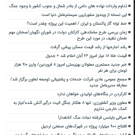
تداوم واردات نهاده های دامی از بنادر شمال و جنوب کشور با وجود جنگ
این نسخه از ویندوز منفورترین سیستم‌عامل دنیا است
خط لوله گاز پاکستان و ایران / اهمیت این پروژه چقدر است؟
زمان بررسی طرح ساماندهی کارکنان دولت در شورای نگهبان/سخنان مهم
طحان نظیف در مورد این طرح
رشد اجاره‌بها از رشد قیمت مسکن پیشی گرفت
قیمت طلا ۱۸ عیار امروز ۲۶ آبان اعلام شد + جدول
خبر جدید مستمری معلولان بهزیستی امروز ۸ فروردین/ واریز ۹۱۰ هزار
تومان برای هر نفر
مجمع عمومی عادی شرکت خدمات و پشتیبانی توسعه تعاون برگزار شد/
معارفه مدیرعامل جدید
کارکردن در بنگاه‌های تولیدی خواهان ندارد
معاون وزیر کشاورزی: تنها ۸ هکتار جنگل الیت درگیر آتش شده/نیاز به
کمک خارجی نداریم
صرافی بایننس فرشته نجات سگ کلاهدار!
‌افتتاح‌ ۹۰۰ میلیارد پروژه در شهرک‌های صنعتی اردبیل
کشف محموله‌های قاچاق و دستگیری سارقان در عملیات‌های گسترده