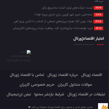
می‌دهد
لیست شرکت‌های تولید کننده ساندویچ پانل
19:27
جابه‌جایی حریم شهر قزوین برای اجرای پروژه فولاد!
11:28
فولاد نوین آرکا؛ همراه پروژه‌های صنعتی از انتخاب تا تأمین ورق آهن
19:28
خرید هوشمندانه میکروکنترلر؛ کلید موفقیت پایدار پروژه‌های الکترونیکی
12:01
اعتبار اقتصادژورنال
اقتصاد ژورنال
درباره اقتصاد ژورنال
تماس با اقتصاد ژورنال
سوالات متداول کاربران
حریم خصوصی کاربران
تبلیغات در اقتصاد ژورنال
شرایط بازنشر محتوا
نبض ارزدیجیتال
تمامی حقوق مادی و معنوی برای اقتصادژورنال محفوظ می باشد ❤️