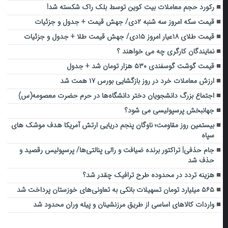
رکورد حجم معاملات بیت کوین توسط بلک راک شکسته شد!
قیمت سکه امروز سه شنبه ۲دی/ جهش قیمت + جدول و جزئیات
قیمت طلای ۱۸عیار امروز ۱۵دی/ جهش قیمت طلا + جدول و جزئیات
نمایندگان کارگری چه می خواهند ؟
قیمت گوشت گوسفندی ۵۳۰ هزار تومان شد + جدول
ارزش معاملات خرد در روز بازگشایی بورس ۱۷ همت شد
اجتماع بزرگ دانشجویان دختر دانشگاه‌ها در حرم حضرت معصومه(س)
جهانبخش پرسپولیسی می شود؟
بیستمین روز مقاومت؛ ناوگان پنجم دریایی ارتش آمریکا هدف موشک های
سپاه
جام حذفی| تراکتور برنده ضیافت و رالی پنالتی‌ها/ پرسپولیس رقصید و
حذف شد
هزینه تردد در محدوده طرح ترافیک چقدر شد؟
۵۶۵ میلیارد تومان تسهیلات بانکی به تعاونی‌های خوزستان پرداخت شد
واردات کالاهای اساسی از طریق مرزنشینان و پیله وران محدود شد