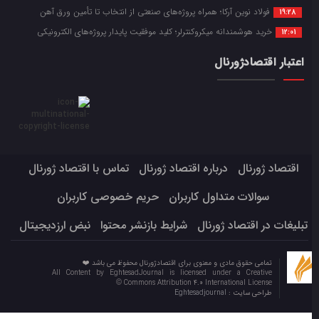
فولاد نوین آرکا؛ همراه پروژه‌های صنعتی از انتخاب تا تأمین ورق آهن
19:28
خرید هوشمندانه میکروکنترلر؛ کلید موفقیت پایدار پروژه‌های الکترونیکی
12:01
اعتبار اقتصادژورنال
اقتصاد ژورنال
درباره اقتصاد ژورنال
تماس با اقتصاد ژورنال
سوالات متداول کاربران
حریم خصوصی کاربران
تبلیغات در اقتصاد ژورنال
شرایط بازنشر محتوا
نبض ارزدیجیتال
تمامی حقوق مادی و معنوی برای اقتصادژورنال محفوظ می باشد ❤️
All Content by EghtesadJournal is licensed under a Creative
Commons Attribution 4.0 International License ©️
طراحی سایت :
Eghtesadjournal