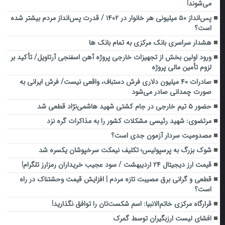
می‌شوند!
پس‌انداز ۵۰ میلیونی هر خانوار‌ در ۱۴۰۲ / قدرت پس‌انداز مردم بیشتر شده
است؟
هشدار سراسری بانک مرکزی به تمام بانک ها
ورود اولین بخش از تجهیزات خارجی پروژه آهن اسفنجی آرتاویل/ تأکید بر
لزوم تأمین مالی پروژه
صادرات ۴۰ میلیون دلاری فرش دستباف، واقعی نیست/ فرش ایرانی به
صورت چمدانی صادر می‌شود
حضور ۵ تیم خارجی در جام کشتی شهید هاشمی‌نژاد قطعی شد
مرتضوی: شهید رئیسی مشکلات کشور را به مذاکرات گره نزد
مصدومیت سردار آزمون جدی است؟
شوک بزرگ به پرسپولیس؛ تکلیف نیمکت سرخپوشان یکسره شد
قیمت ارز دیجیتال ۲۴ اردیبهشت / سود عجیب خریداران رمزارز تلگرام!
قطعی و گرانی برق مصیبت تازه مردم | افزایش قیمت وحشتناک در راه
است؟
قرارگاه مرکزی خاتم‌الانبیا: اسم شکست‌تان را توافق نگذارید!
افشای لیست ارزبگیران توسط گمرک