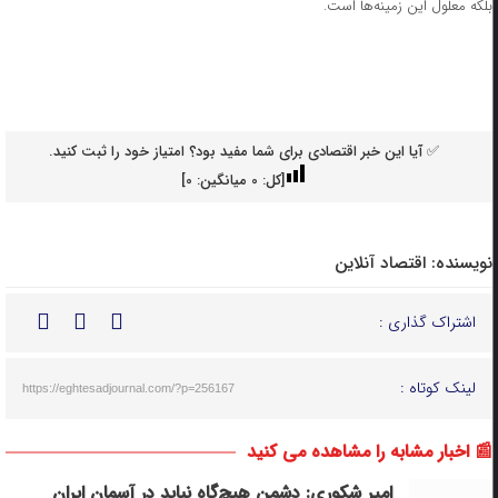
بلکه معلول این زمینه‌ها است.
✅ آیا این خبر اقتصادی برای شما مفید بود؟ امتیاز خود را ثبت کنید.
[کل:
0
میانگین:
0
]
نویسنده:
اقتصاد آنلاین
اشتراک گذاری :
لینک کوتاه :
https://eghtesadjournal.com/?p=256167
📰 اخبار مشابه را مشاهده می کنید
امیر شکوری: دشمن هیچ‌گاه نباید در آسمان ایران