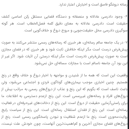
رسانه دروغگو فاسق است و اخبارش اعتبار ندارد.
۶- وجود دادرسی عادلانه و منصفانه و دستگاه قضایی مستقل رکن اساسی کشف
حقیقت است. دادرسی عادلانه به معنای دقیق کلمه فصل‌الخطاب است. هر گونه
سوگیری دادرسی مخل حقیقت‌جویی و مروج دروغ و خلاف‌گویی است.
۷- در یک جامعه سالم رسانه‌ای، هر خبری که رسانه‌های رسمی منتشر می‌کنند به صورت
پیش‌فرض درست است مگر اینکه خلافش ثابت شود و هر خبری که در فضای مجازی
است به صورت پیش‌فرض نادرست است مگر اینکه درستی آن اثبات شود. اگر غیر از
این بود آن جامعه ناسالم است با مجازات مساله‌ای حل نمی‌شود.
واقعیت این است که همه ما از شنیدن و مواجهه با اخبار دروغ و خلاف واقع در رنج
هستیم. چنین اخباری موجب بیماری‌های گوناگون فردی و اجتماعی می‌شود، ولی
باعث تاسف است که بگویم که این رنج و عذاب از دروغ‌های رسمی به مراتب بیش از
دروغ‌های افراد و رسانه‌های غیررسمی است. این رنج ازعدم دسترسی به اطلاعات ما
برای راستی‌آزمایی حقیقت از دروغ است. این رنج از دخالت‌های غیرحرفه‌ای در فعالیت
رسانه‌ای است. این رنج از فقدان استقلال رسانه‌ای است. این رنج از سیاست رایج
روایت‌محوری است. رنج ما ازعدم شفافیت و نبودن پاسخگویی رسمی است. رنج از
دروغ‌های فضای مجازی آخرین و کم‌اهمیت‌ترین آنهاست، چون خودش علت نیست،