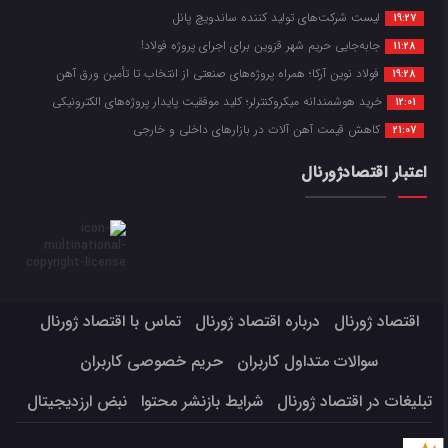
لیست شرکت‌های تولید کننده ساندویچ پانل
19:27
جابه‌جایی حریم شهر قزوین برای اجرای پروژه فولاد!
11:28
فولاد نوین آرکا؛ همراه پروژه‌های صنعتی از انتخاب تا تأمین ورق آهن
19:28
خرید هوشمندانه میکروکنترلر؛ کلید موفقیت پایدار پروژه‌های الکترونیکی
12:01
کاهش قیمت آهن آلات در بازارهای داخلی و خارجی
21:07
اعتبار اقتصادژورنال
اقتصاد ژورنال
درباره اقتصاد ژورنال
تماس با اقتصاد ژورنال
سوالات متداول کاربران
حریم خصوصی کاربران
تبلیغات در اقتصاد ژورنال
شرایط بازنشر محتوا
نبض ارزدیجیتال