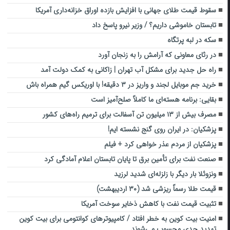
سقوط قیمت طلای جهانی با افزایش بازده اوراق خزانه‌داری آمریکا
تابستان خاموشی داریم؟ / وزیر نیرو پاسخ داد
سکه در لبه پرتگاه
در رثای معاونی که آرامش را به زنجان آورد
راه‌ حل جدید برای مشکل آب تهران | زاکانی به کمک دولت آمد
خرید جم موبایل لجند و واریز در ۳ دقیقه! با اوریکس گیم همراه باش
بقایی: برنامه هسته‌ای ما کاملاً صلح‌آمیز است
مصرف بیش از ۱۳ میلیون تن آسفالت برای ترمیم راه‌های کشور
پزشکیان: در ایران روی گنج نشسته ایم!
پزشکیان از مردم عذر خواهی کرد + فیلم
صنعت نفت برای تأمین برق تا پایان تابستان اعلام آمادگی کرد
ونزوئلا بار دیگر با زلزله‌ای شدید لرزید
قیمت طلا رسماً ریزشی شد (۳۰ اردیبهشت)
تثبیت قیمت نفت با کاهش ذخایر سوخت آمریکا
امنیت بیت کوین به خطر افتاد / کامپیوترهای کوانتومی برای بیت کوین
تهدید جدی محسوب می‌شوند