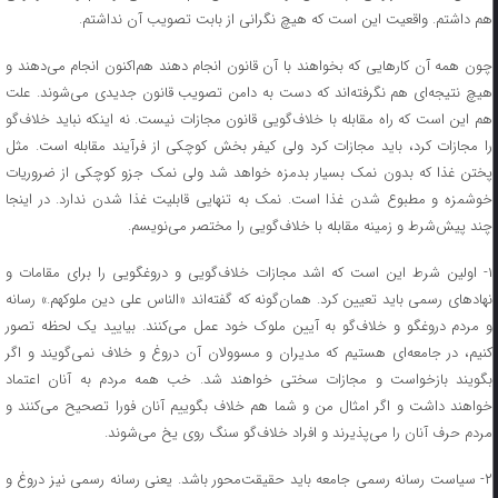
هم داشتم. واقعیت این است که هیچ نگرانی از بابت تصویب آن نداشتم.
چون همه آن کار‌هایی که بخواهند با آن قانون انجام دهند هم‌اکنون انجام می‌دهند و
هیچ نتیجه‌ای هم نگرفته‌اند که دست به دامن تصویب قانون جدیدی می‌شوند. علت
هم این است که راه مقابله با خلاف‌گویی قانون مجازات نیست. نه اینکه نباید خلاف‌گو
را مجازات کرد، باید مجازات کرد ولی کیفر بخش کوچکی از فرآیند مقابله است. مثل
پختن غذا که بدون نمک بسیار بدمزه خواهد شد ولی نمک جزو کوچکی از ضروریات
خوشمزه و مطبوع شدن غذا است. نمک به تنهایی قابلیت غذا شدن ندارد. در اینجا
چند پیش‌شرط و زمینه مقابله با خلاف‌گویی را مختصر می‌نویسم.
۱- اولین شرط این است که اشد مجازات خلاف‌گویی و دروغگویی را برای مقامات و
نهاد‌های رسمی باید تعیین کرد. همان‌گونه که گفته‌اند «الناس علی دین ملوکهم.» رسانه
و مردم دروغگو و خلاف‌گو به آیین ملوک خود عمل می‌کنند. بیایید یک لحظه تصور
کنیم، در جامعه‌ای هستیم که مدیران و مسوولان آن دروغ و خلاف نمی‌گویند و اگر
بگویند بازخواست و مجازات سختی خواهند شد. خب همه مردم به آنان اعتماد
خواهند داشت و اگر امثال من و شما هم خلاف بگوییم آنان فورا تصحیح می‌کنند و
مردم حرف آنان را می‌پذیرند و افراد خلاف‌گو سنگ روی یخ می‌شوند.
۲- سیاست رسانه رسمی جامعه باید حقیقت‌محور باشد. یعنی رسانه رسمی نیز دروغ و