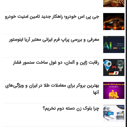
جی پی اس خودرو؛ راهکار جدید تامین امنیت خودرو
معرفی و بررسی پراپ فرم ایرانی معتبر آریا اینوستور
رقابت ژاپن و آلمان، دو غول ساخت سنسور فشار
بهترین بروکر برای معاملات طلا در ایران و ویژگی‌های
آنها
چرا بلوک زن دسته دوم نخریم؟