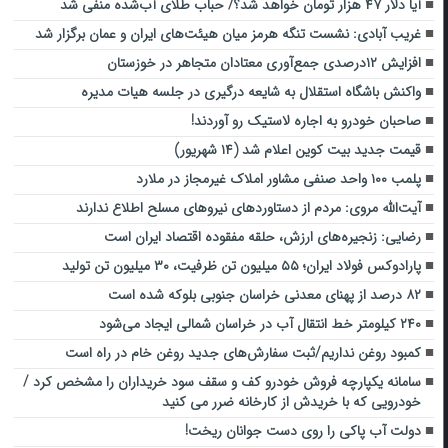
آیا دلار ۴۷ هزار تومان خواهد شد؟/ حباب طلای آب‌شده منفی شد
غریب آبادی: نشست تنگه هرمز میان هیئت‌های ایران و عمان برگزار شد
افزایش ۱۲درصدی جمع‌آوری معتادان متجاهر در خوزستان
واکنش باشگاه استقلال به شایعه درگیری در جلسه هیات مدیره
صاحبان خودرو به اجاره لاستیک رو آوردند!
قیمت جدید بیت کوین اعلام شد (۱۴ شهریور)
پلمب ۱۰۰ واحد صنفی مشاور املاک غیرمجاز در ملارد
آیت‌الله مروی: مردم از دستاوردهای نیروهای مسلح اطلاع ندارند
رضایی: زنجیره‌های ارزش، حلقه مفقوده اقتصاد ایران است
پارادوکس فولاد ایران؛ ۵۵ میلیون تن ظرفیت، ۳۰ میلیون تن تولید
۸۲ درصد از پهنای معدنی خراسان جنوبی بلوکه شده است
۲۴۰ کیلومتر خط انتقال آب در خراسان شمالی ایجاد می‌شود
کمبود روغن نداریم/ثبت سفارش‌های جدید روغن خام در راه است
سامانه یکپارچه فروش خودرو کف و سقف سود خریداران را مشخص کرد /
خودرویی که با خریدش از کارخانه ضرر می کنید
دولت آب پاکی را روی دست جوانان ریخت!