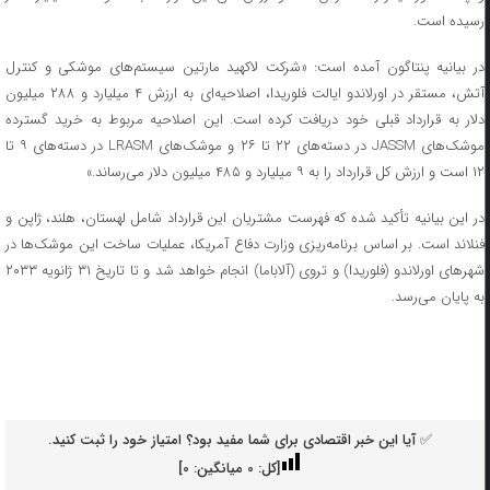
رسیده است.
در بیانیه پنتاگون آمده است: «شرکت لاکهید مارتین سیستم‌های موشکی و کنترل
آتش، مستقر در اورلاندو ایالت فلوریدا، اصلاحیه‌ای به ارزش ۴ میلیارد و ۲۸۸ میلیون
دلار به قرارداد قبلی خود دریافت کرده است. این اصلاحیه مربوط به خرید گسترده
موشک‌های JASSM در دسته‌های ۲۲ تا ۲۶ و موشک‌های LRASM در دسته‌های ۹ تا
۱۲ است و ارزش کل قرارداد را به ۹ میلیارد و ۴۸۵ میلیون دلار می‌رساند.»
در این بیانیه تأکید شده که فهرست مشتریان این قرارداد شامل لهستان، هلند، ژاپن و
فنلاند است. بر اساس برنامه‌ریزی وزارت دفاع آمریکا، عملیات ساخت این موشک‌ها در
شهر‌های اورلاندو (فلوریدا) و تروی (آلاباما) انجام خواهد شد و تا تاریخ ۳۱ ژانویه ۲۰۳۳
به پایان می‌رسد.
✅ آیا این خبر اقتصادی برای شما مفید بود؟ امتیاز خود را ثبت کنید.
[کل:
0
میانگین:
0
]