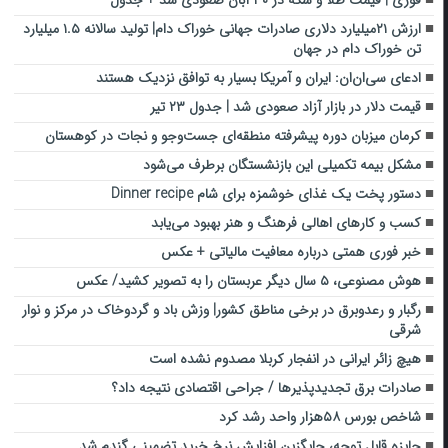
فوری | قیمت طلا و سکه در ۳۰ آبان صعودی شد + جدول
ارزش ۲۱میلیارد دلاری صادرات جهانی خوراک دام| تولید سالانه ۱.۵ میلیارد
تن خوراک دام در جهان
ادعای سی‌ان‌ان: ایران و آمریکا بسیار به توافق نزدیک هستند
قیمت دلار در بازار آزاد صعودی شد | جدول ۲۳ تیر
کرمان میزبان دوره پیشرفته منطقه‌ای جست‌وجو و نجات در کوهستان
مشکل بیمه تکمیلی این بازنشستگان برطرف می‌شود
دستور پخت یک غذای خوشمزه برای شام Dinner recipe
کسب‌ و کارهای اهالی فرهنگ و هنر بهبود می‌یابد
خبر فوری همتی درباره معافیت مالیاتی + عکس
هوش مصنوعی، ۵ سال دیگر عربستان را به تصویر کشید/ عکس
رگبار و رعدوبرق در برخی مناطق کشور| وزش باد و گردوخاک در مرکز و نوار
شرقی
هیچ زائر ایرانی در انفجار کربلا مصدوم نشده است
صادرات برق تجدیدپذیرها / جراحی اقتصادی نتیجه داد؟
شاخص بورس ۵۸هزار واحد رشد کرد
جایزه قابل توجه، جایگزین افزایش نرخ خرید تضمینی گندم شد