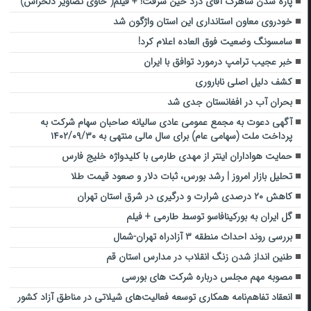
پاره شدن شاهرگ آقای دزد حین سرقت! + فیلم( حاوی تصاویر دلخراش)
خودروی معاون استانداری این استان واژگون شد
سامسونگ وضعیت فوق العاده اعلام کرد!
خبر عجیب ترامپ درمورد توافق با ایران
کشف دلیل اصلی ناباروری
بحران آب در افغانستان جدی شد
آگهی دعوت به مجمع عمومی عادی سالیانه صاحبان سهام شرکت به
پرداخت ملت (سهامی عام) برای سال مالی منتهی به ۱۴۰۲/۰۹/۳۰
حمایت هواداران اینتر از مهدی طارمی با کلیدواژه خلیج فارس
تحلیل بازار امروز | رشد بورس، ثبات دلار و صعود قیمت طلا
کاهش ۲۰ درصدی شرارت و درگیری در شرق استان تهران
گل ایران به بورکینافاسو توسط طارمی + فیلم
بررسی روند احداث منطقه ۳ آزادراه تهران-شمال
طنین انداز شدن زنگ انقلاب در مدارس استان قم
مصوبه مهم مجلس درباره شرکت های بورسی
انعقاد تفاهم‌نامه همکاری توسعه فعالیت‌های شیلاتی در مناطق آزاد کشور