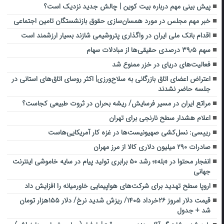
پیش بینی مهم درباره بیت کوین | چالش جدید نزدیک است؟
خبر مهم مجلس در مورد همسان‌سازی حقوق بازنشستگان تامین اجتماعی
اقدام بانک ملی ایران در واگذاری پتروشیمی شازند بسیار ارزشمند است
سهم ۳۹٫۵ درصدی حقیقی‌ها از مبادلات سهام
فعالیت‌های دریای در خزر ممنوع شد
اعتراض اعضای اتاق بازرگانی به سلاح‌ورزی| اکثر روسای اتاق‌های استانی در
جلسه حاضر نشدند
مراتع ایران در مسیر ‌فرسایش‌/ ریشه بحران در ثروت طبیعی کجاست؟
اعلام هشدار سطح نارنجی برای تهران
رییسی: نسل‌کشی صهیونیست‌‎ها در غزه کار آمریکایی‌هاست
صادرات ۲۹۰ میلیون دلاری کالا از مرز مهران
انفجار محتوا در «بله»؛ رشد ۵۰ برابری تولید پیام در سایه خاموشی اینترنت
جهانی
اروپا سطح تهدید برای شرکت‌های هواپیمایی خاورمیانه را افزایش داد
قیمت دلار امروز ۲۶خرداد ۱۴۰۵/ ریزش شدید نرخ/ دلار ۱۵۵هزار تومان
شد + جدول