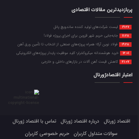
پربازدیدترین مقالات اقتصادی
لیست شرکت‌های تولید کننده ساندویچ پانل
19:27
جابه‌جایی حریم شهر قزوین برای اجرای پروژه فولاد!
11:28
فولاد نوین آرکا؛ همراه پروژه‌های صنعتی از انتخاب تا تأمین ورق آهن
19:28
خرید هوشمندانه میکروکنترلر؛ کلید موفقیت پایدار پروژه‌های الکترونیکی
12:01
کاهش قیمت آهن آلات در بازارهای داخلی و خارجی
21:07
اعتبار اقتصادژورنال
اقتصاد ژورنال
درباره اقتصاد ژورنال
تماس با اقتصاد ژورنال
سوالات متداول کاربران
حریم خصوصی کاربران