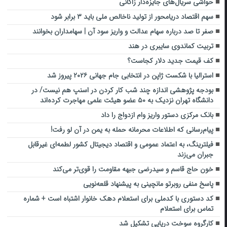
حواشی سریال‌های جایزه‌دار زاکانی
سهم اقتصاد دریامحور از تولید ناخالص ملی باید ۳ برابر شود
صفر تا صد درباره سهام عدالت و واریز سود آن | سهامداران بخوانند
تربیت کماندوی سایبری در هند
کف قیمت جدید دلار کجاست؟
استرالیا با شکست ژاپن در انتخابی جام جهانی ۲۰۲۶ پیروز شد
بودجه پژوهشی اندازه چند شب کار کردن در اسنپ هم نیست/ در
دانشگاه تهران نزدیک به ۵۰ عضو هیئت علمی مهاجرت کرده‌اند
بانک مرکزی دستور واریز وام ازدواج را داد
پیام‌رسانی که اطلاعات محرمانه حمله به یمن در آن لو رفت!
فیلترینگ، به اعتماد عمومی و اقتصاد دیجیتال کشور لطمه‌ای غیرقابل
جبران می‌زند
خون حاج قاسم و سیدرضی جبهه مقاومت را قوی‌تر می‌کند
پاسخ منفی روبرتو مانچینی به پیشنهاد قلعه‌نویی
کد دستوری با کدملی برای استعلام دهک خانوار اشتباه است + شماره
تماس برای استعلام
کارگروه سوخت دریایی تشکیل شد