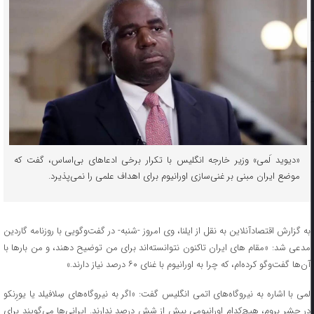
«دیوید لَمی» وزیر خارجه انگلیس با تکرار برخی ادعاهای بی‌‌اساس، گفت که
موضع ایران مبنی بر غنی‌سازی اورانیوم برای اهداف علمی را نمی‌پذیرد.
به گزارش اقتصادآنلاین به نقل از ایلنا، وی امروز -شنبه- در گفت‌وگویی با روزنامه گاردین
مدعی شد: «مقام های ایران تاکنون نتوانسته‌اند برای من توضیح دهند، و من بارها با
آن‌ها گفت‌وگو کرده‌ام، که چرا به اورانیوم با غنای ۶۰ درصد نیاز دارند.»
لمی با اشاره به نیروگاه‌های اتمی انگلیس گفت: «اگر به نیروگاه‌های سِلافیلد یا یورِنکو
در چِشر بروم، هیچ‌کدام اورانیومی بیش از شش درصد ندارند. ایرانی‌ها می‌گویند برای