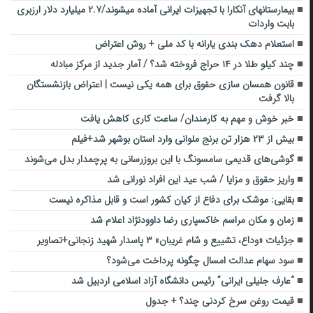
بیمارستانهای آنکارا با تجهیزات ایرانی آماده میشوند/۲.۷ میلیارد دلار ارزبری
بابت واردات
استعلام دهک بندی یارانه با کد ملی + روش اعتراض
چند کیلو طلا در ۱۴ حراج فروخته شد؟ / آمار جدید از مرکز مبادله
قانون همسان سازی حقوق برای همه یکی نیست | اعتراض بازنشستگان
بالا گرفت
خبر خوش و مهم به کارمندان/ ساعت کاری کاهش یافت
بیش از ۲۳ هزار تن برنج ملوانی وارد استان بوشهر شد+فیلم
گوشی‌های قدیمی سامسونگ با این بروزرسانی به پرچمدار بدل می‌شوند
واریز حقوق و مزایا / شب عید این افراد نورانی شد
بقایی: موشک برای دفاع از کیان کشور است و قابل مذاکره نیست
زمان و مکان مراسم خاکسپاری رضا داوودنژاد اعلام شد
جزئیات «وداع، تشییع و شام غریبان» ۳ پاسدار شهید زنجانی+تصاویر
سود سهام عدالت امسال چگونه پرداخت می‌شود؟
“عارف جلیلی ایرانی” رئیس دانشگاه آزاد اسلامی اردبیل شد
قیمت روغن سرخ کردنی چند؟ + جدول