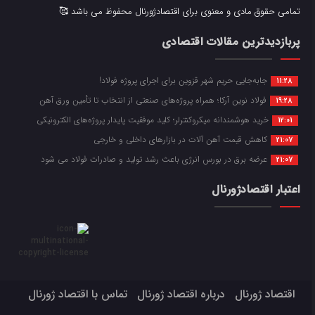
تمامی حقوق مادی و معنوی برای اقتصادژورنال محفوظ می باشد 🥰
پربازدیدترین مقالات اقتصادی
جابه‌جایی حریم شهر قزوین برای اجرای پروژه فولاد!
11:28
فولاد نوین آرکا؛ همراه پروژه‌های صنعتی از انتخاب تا تأمین ورق آهن
19:28
خرید هوشمندانه میکروکنترلر؛ کلید موفقیت پایدار پروژه‌های الکترونیکی
12:01
کاهش قیمت آهن آلات در بازارهای داخلی و خارجی
21:07
عرضه برق در بورس انرژی باعث رشد تولید و صادرات فولاد می شود
21:07
اعتبار اقتصادژورنال
اقتصاد ژورنال
درباره اقتصاد ژورنال
تماس با اقتصاد ژورنال