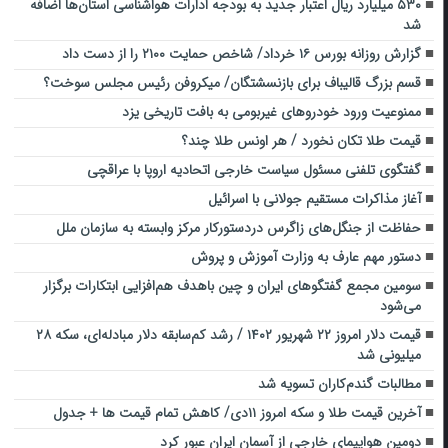
۵۳۰ میلیارد ریال اعتبار جدید به بودجه ادارات هواشناسی استان‌ها اضافه
شد
گزارش روزانه بورس ۱۶ خرداد/ شاخص حمایت ۲۱۰۰ را از دست داد
قسم بزرگ قالیباف برای بازنسشتگان/ میکروفن رئیس مجلس سوخت؟
ممنوعیت ورود خودروهای غیربومی به بافت تاریخی یزد
قیمت طلا تکان نخورد / هر اونس طلا چند؟
گفتگوی تلفنی مسئول سیاست خارجی اتحادیه اروپا با عراقچی
آغاز مذاکرات مستقیم جولانی با اسرائیل
حفاظت از جنگل‌های زاگرس دردستورکار مرکز وابسته به سازمان ملل
دستور مهم عارف به وزارت آموزش و پروش
سومین مجمع گفتگوهای ایران و چین باهدف هم‌افزایی ابتکارات برگزار
می‌شود
قیمت دلار امروز ۲۲ شهریور ۱۴۰۲ / رشد کم‌سابقه دلار مبادله‌ای، سکه ۲۸
میلیونی شد
مطالبات گندم‌کاران تسویه شد
آخرین قیمت طلا و سکه امروز ۱۱دی/ کاهش تمام قیمت ها + جدول
دومین هواپیمای خارجی از آسمان ایران عبور کرد