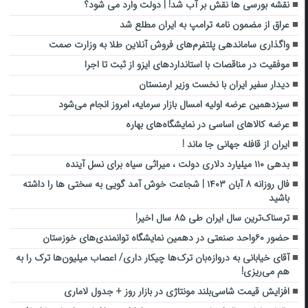
نقشه بورسی ها نقش بر آب شد! | دولت وارد می شود؟
عراق از مضمون نامه ترامپ به ایران مطلع شد
واگذاری ساماندهی پلتفرم‌های فروش آنلاین طلا به وزارت صمت
موفقیت در مناقصات با استانداردهای ایزو از ثبت تا اجرا
دیدار سفیر ایران با نخست وزیر ارمنستان
سیزدهمین عرضه اولیه امسال بازار سرمایه، امروز انجام می‌شود
عرضه کالاهای اساسی در نمایشگاه‌‎های بهاره
ایران از قافله جهانی جا ماند !
بدهی ۱۱۰ میلیارد دلاری دولت ، میراثی سیاه برای نسل آینده
فال روزانه ۸ آبان ۱۴۰۳ | شجاعت خوش آمد گویی به سختی ها را داشته
باشید
ترسناک‌ترین سال ایران طی ۸۵ سال اخیر!
حضور ۶۰واحد صنعتی در دهمین نمایشگاه توانمندی‌های خوزستان
آقای خیابانی به دروازه‌بان ترک‌ها چیکار داری/ اعصاب میلیون‌ها ترک را به
هم می‌ریزی!
افزایش قیمت شاسی‌بلند مونتاژی در بازار روز + جدول لاماری