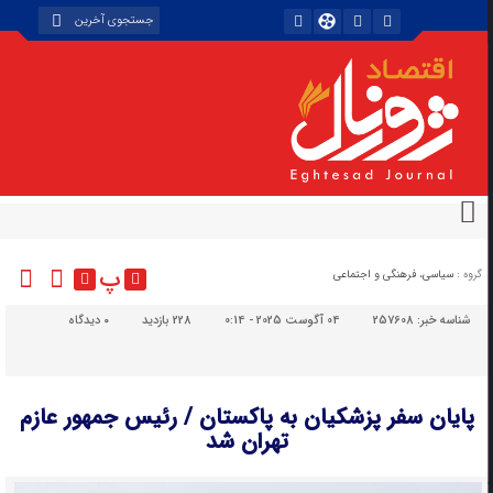
پ
گروه :
سیاسی، فرهنگی و اجتماعی
شناسه خبر:
257608
04 آگوست 2025 - 0:14
228 بازدید
۰
دیدگاه
پایان سفر پزشکیان به پاکستان / رئیس جمهور عازم
تهران شد