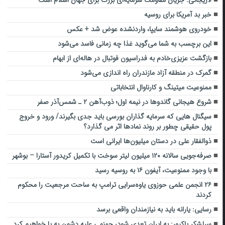
لاریجانی: جریان مقاومت سرمایه‌ای بزرگ برای جهان اسلام است
خبر بد آمریکا برای روسیه
خودروی هوشمند سایپا، واردنشده عوض شد + عکس
این برچسب به شما می‌گوید غذا چه زمانی فاسد می‌شود
بازگشت عزیزی‌خادم به فدراسیون فوتبال در هاله‌ای از ابهام
گمرک در منطقه آزاد مازندران راه اندازی می‌شود
ممنوعیت میتینگ و کارناوال انتخاباتی
شروع هیجانی گاندوها در نیمه اول؛ ذوب‌آهن ۲ ـ شمس‌آذر صفر
سیگنال هایی که سرمایه گذاران بورسی باید جدی بگیرند/ ورود و خروج
پول حقیقی چطور بر روند نمادها اثر می گذارد؟
ذوالفقار علی در دستان میلیون‌ها ایرانی است
صرفه‌جویی سالانه ۱۲۰ میلیون لیتر سوخت با تکمیل کریدور آستارا – بوشهر
با وجود ممنوعیت، آیفون ۱۶ به روسیه رسید
۲۶ انجمن علمی حوزوی یاوه‌سرایی ترامپ به ساحت مرجعیت را محکوم
کردند
رسایی: یارانه‌ باید به نیازمندان واقعی برسد
سرلشکر پاکپور: به ایران تعدی شود، جهنمی علیه دشمن به پا خواهیم کرد