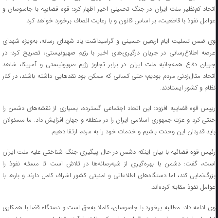
اتحاد کم‌نظیر ملت ایران در جنگ تحمیلی اخیر اظهار کرد: قوه قضاییه با جاسوسان و
عوامل نفوذ با قاطعیت، بر اساس قانون و با رعایت انصاف برخورد خواهد کرد.
وی ضمن تسلیت ایام اربعین حسینی و گرامیداشت یاد شهدای رسانه، به‌ویژه شهدای
عرصه اطلاع‌رسانی در جریان درگیری‌های اخیر با رژیم صهیونیستی، تصریح کرد: در
جریان دفاع همه‌جانبه ملت ایران در برابر تجاوز رژیم صهیونیستی و آمریکا، شاهد
اتحاد مثال‌زدنی مردم بودیم؛ حتی کسانی که ممکن بود نقد‌هایی داشته باشند، در کنار
نظام و کشور ایستادند.
رییس قوه قضاییه افزود: این اتحاد اجتماعی گسترده، بسیاری از نقشه‌های دشمن را
خنثی کرد و عزت جمهوری اسلامی ایران را در منطقه و جهان افزایش داد. ما مسئولان
باید قدردان این وحدت باشیم و خدمات خود را به مردم ارتقا دهیم.
رئیس قوه قضائیه با بیان اینکه دشمن در حال پیگیری جنگ شناختی علیه ملت ایران
است، گفت: دشمن با بهره‌گیری از شبه‌رسانه‌ها در تلاش است تا مسئله نفوذ را
بزرگ‌نمایی کند، اما دستگاه‌های اطلاعاتی و امنیتی کشور اشراف کامل دارند و بار‌ها با
عوامل نفوذ مقابله کرده‌اند.
وی ادامه داد: مطالبه برخورد با جاسوسان، کاملا به‌حق است و دستگاه قضا با همکاری