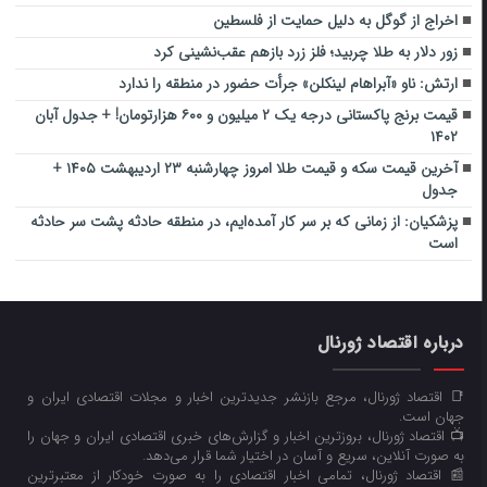
اخراج از گوگل به دلیل حمایت از فلسطین
زور دلار به طلا چربید؛ فلز زرد بازهم عقب‌نشینی کرد
ارتش: ناو «آبراهام لینکلن» جرأت حضور در منطقه را ندارد‌
قیمت برنج پاکستانی درجه یک ۲ میلیون و ۶۰۰ هزارتومان! + جدول آبان
۱۴۰۲
آخرین قیمت سکه و قیمت طلا امروز چهارشنبه ۲۳ اردیبهشت ۱۴۰۵ +
جدول
پزشکیان: از زمانی که بر سر کار آمده‌ایم، در منطقه حادثه پشت سر حادثه
است
درباره اقتصاد ژورنال
📑 اقتصاد ژورنال، مرجع بازنشر جدیدترین اخبار و مجلات اقتصادی ایران و
جهان است.
📺 اقتصاد ژورنال، بروزترین اخبار و گزارش‌های خبری اقتصادی ایران و جهان را
به صورت آنلاین، سریع و آسان در اختیار شما قرار می‌‌دهد.
📰 اقتصاد ژورنال، تمامی اخبار اقتصادی را به صورت خودکار از معتبرترین