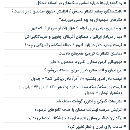
رد گمانه‌زنی‌ها درباره اسامی بانک‌های در آستانه انحلال
بازنشستگان چشم انتظار مجلس / افزایش حقوق جدیدی در راه است؟
دلارهای سهمیه‌ای به چه کسی می‌رسد؟
برنامه‌ریزی نهایی برای اعزام ۴ هزار زائر اربعین از اسلامشهر
دیدار دریادار ایرانی با همتایان آفریقای جنوبی و سریلانکایی‌اش
قیمت جدید دلار در بازار امروز / حواله اسکناس آمریکایی چند؟
دماسنج انتظارات تورمی همچنان بالاست
دیجیتالی کردن مخازن نفتی با محصول داخلی
بین ایران و افغانستان دیوار مرزی ساخته می‌شود؟
قیمت دلار امروز یکشنبه ۳۰ آذر/ دلار ریزشی شد؟ + جدول
قیمت روز سکه/ سکه سقف جدید زد/ هر سکه امامی ۱۳۲میلیون و
۵۰۰هزار تومان + جدول
تشریفات گمرکی و اداری گوشت حذف شد
افزایش سرعت اینترنت سمنان با حذف کافوهای فرسوده
بیگدلی: دوقطبی‌سازی نتیجه ای به جز شکاف اجتماعی ندارد
ساعت بازی ایران و قطر تغییر کرد؟