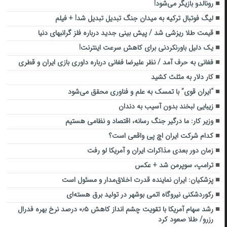
رونالدو بازیگر می‌شود!
لیگ فوتبال ترکیه به میدان جنگ تبدیل تبدیل شد! + فیلم
قیمت طلا ریزشی شد / پیش بینی جدید درباره فلز گرانبهای دنیا
یک دلیل باورنکردنی برای کاهش سرعت اینترنت!
فغانی به حرف آمد / نظر علیرضا فغانی درباره داوری بازی ایران و قطری
کار دلار به مثلث کشید
“ایران قوی” با تمسک به علم و فناوری محقق می‌شود
زیبایی لبخند بدون آسیب به دندان
وزیر کار: ما درگیر جنگ رسانه، اقتصاد و نظامی هستیم
کدام شرکت ایران اچ پی واقعی است؟
زمان دور بعدی مذاکرات ایران و آمریکا لو رفت
ترامپ، سوپرمن شد + عکس
پزشکیان: ایران نماینده قدرت اخلاق‌مدار و مسئول است
رکوردشکنی نیروگاه اتمی بوشهر در تولید برق هسته‌ای
رشد سهام آمریکا با تقویت چشم انداز کاهش ۰٫۵ درصد نرخ بهره فدرال
رزرو/ طلا صعود کرد