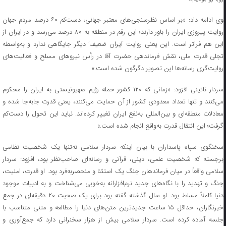
وی ادامه داد: «بر اساس نظرسنجی‌های معتبر جهانی، دست‌کم ۶۰ درصد مردم جهان
روایت پیروزی ایران را باور دارند؛ این رقم در منطقه به ۸۰ درصد می‌رسد و در ایران از
این هم فراتر است. این یعنی روایت ‘ایران ضعیف’ دیگر جایگاهی ندارد و به‌واسطه
تجلی قدرت ملی، نقش فرماندهی حضرت آقا در رأس نیروهای مسلح و فعالیت‌های
روایت‌گری رسانه‌ها این تصویر دگرگون شده است.»
سردار نائینی افزود: «زمانی که ۱۲۰ کشور حمله رژیم صهیونیستی به ایران را محکوم
می‌کنند و تنها تعداد معدودی کشور از آن حمایت می‌کنند، یعنی قدرت جابه‌جا شده و
معادلات منطقه‌ای و بین‌المللی به‌نفع ایران تغییر کرده‌اند. نباید این تحول را دست‌کم
گرفت؛ این انتقال قدرت به‌واقع انجام شده است.»
سخنگوی سپاه پاسداران با بیان اینکه سردار سلامی نه‌تنها یک شخصیت نظامی
برجسته که شخصیت علمی، دینی، قرآنی و رسانه‌ای صاحب‌نظر بود، افزود: سردار
سلامی واقعاً در میان فرماندهان جنگ یک استثنا و منحصربه‌فرد بود. او قدرت، امنیت،
جنگ و تهدید را با نگاه‌های جدید نرم‌افزارانه به‌خوبی می‌شناخت و به ادبیات موجود
دنیا کاملاً مسلط بود. او سال گذشته گفته بود برای یک صحبت ۲۰ دقیقه‌ای در جمع
خبرنگاران، حداقل ۱۵ ساعت جدیدترین متن‌های دنیا را مطالعه و متنی متناسب با
جلسه آماده کرده است. سردار سلامی بیش از هزار سخنرانی دارد که جمع‌آوری و