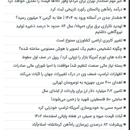
خبر مهم استاندار تهران برای مردم؛ وفور کالاها قیمت را تعدیل خواهد کرد
درآمد راه‌آهن پاکستان رکورد تاریخی ثبت کرد
هشدار جدی در آستانه ورود به ۱۴۰۴ | طلا به گرمی ۷ میلیون رسید؟
تهدید ناترازی برق برای «مپنا»/ سال ۸۴ حدود ۱۰ درصد ذخیره تولید
نیروگاهی داشتیم
تغییر کاربری اراضی کشاورزی ممنوع است
چگونه تشخیص دهیم یک تصویر با هوش مصنوعی ساخته شده؟
داده های تورم آمریکا بازار را نزولی کرد/ ریپل در صف اول سقوط
بسته نیاز مالی صنعت تنظیم شد| موافقت با احیا شورای عالی صادرات
اظهارات ترامپ، ضعف وی در درک تغییرات جهان را اثبات می‌کند
اهدای ۴۰۰ سری جهیزیه به نوعروسان تهرانی
تامین ۶٫۲ میلیارد دلار ارز برای واردات از ابتدای سال
ساعتی ۵۰ فلسطینی شهید یا زخمی می‌شوند!
ضربه مسی به خودروسازی آمریکا؛ ترامپ خودزنی کرد
ثبات قیمت میوه و صیفی در هفته پایانی اسفندماه ۱۴۰۲
پیشرفت ۸۲ درصدی زیرسازی راه‌آهن کرمانشاه- اسلام‌آباد