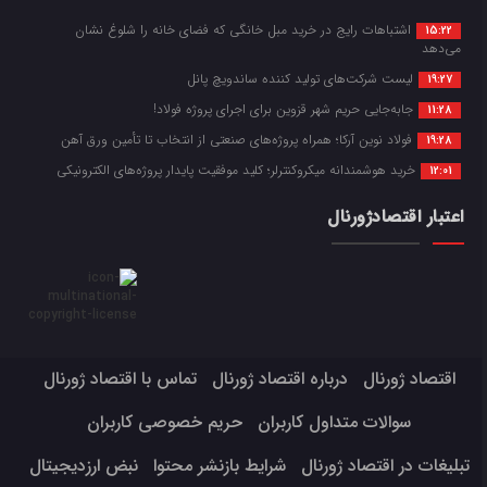
اشتباهات رایج در خرید مبل خانگی که فضای خانه را شلوغ نشان
15:22
می‌دهد
لیست شرکت‌های تولید کننده ساندویچ پانل
19:27
جابه‌جایی حریم شهر قزوین برای اجرای پروژه فولاد!
11:28
فولاد نوین آرکا؛ همراه پروژه‌های صنعتی از انتخاب تا تأمین ورق آهن
19:28
خرید هوشمندانه میکروکنترلر؛ کلید موفقیت پایدار پروژه‌های الکترونیکی
12:01
اعتبار اقتصادژورنال
اقتصاد ژورنال
درباره اقتصاد ژورنال
تماس با اقتصاد ژورنال
سوالات متداول کاربران
حریم خصوصی کاربران
تبلیغات در اقتصاد ژورنال
شرایط بازنشر محتوا
نبض ارزدیجیتال