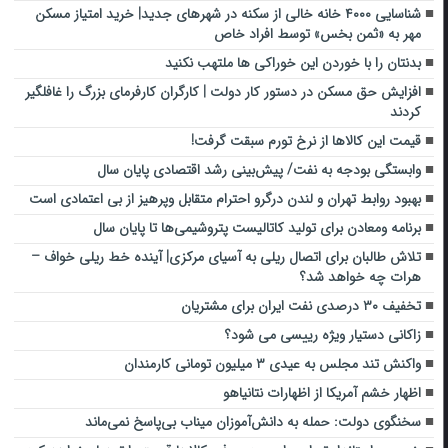
شناسایی ۴۰۰۰ خانه خالی از سکنه در شهرهای جدید| خرید امتیاز مسکن
مهر به «ثمن بخس» توسط افراد خاص
بدنتان را با خوردن این خوراکی ها ملتهب نکنید
افزایش حق مسکن در دستور کار دولت | کارگران کارفرمای بزرگ را غافلگیر
کردند
قیمت این کالاها از نرخ تورم سبقت گرفت!
وابستگی بودجه به نفت/ پیش‌بینی رشد اقتصادی پایان سال
بهبود روابط تهران و لندن درگرو احترام متقابل وپرهیز از بی‌ اعتمادی است
برنامه ومعادن برای تولید کاتالیست پتروشیمی‌ها تا پایان سال
تلاش طالبان برای اتصال ریلی به آسیای مرکزی| آینده خط ریلی خواف –
هرات چه خواهد شد؟
تخفیف ۳۰ درصدی نفت ایران برای مشتریان
زاکانی دستیار ویژه رییسی می شود؟
واکنش تند مجلس به عیدی ۳ میلیون تومانی کارمندان
اظهار خشم آمریکا از اظهارات نتانیاهو
سخنگوی دولت: حمله به دانش‌آموزان میناب بی‌پاسخ نمی‌ماند