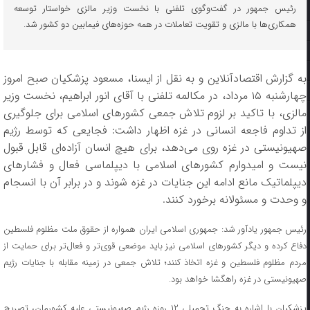
رئیس جمهور در گفت‌وگوی تلفنی با نخست وزیر مالزی خواستار توسعه
همکاری‌ها با مالزی و تقویت تعاملات در همه حوزه‌های فیمابین دو کشور شد.
به گزارش اقتصادآنلاین و به نقل از ایسنا، مسعود پزشکیان صبح امروز
چهارشنبه ۱۵ مرداد، در مکالمه تلفنی با آقای انور ابراهیم، نخست وزیر
مالزی، با تاکید بر لزوم تلاش جمعی کشور‌های اسلامی برای جلوگیری
از تداوم فاجعه انسانی در غزه اظهار داشت: فجایعی که توسط رژیم
صهیونیستی در غزه روی می‌دهد، برای هیچ انسان آزاده‌ای قابل قبول
نیست و امیدوارم کشور‌های اسلامی با دیپلماسی فعال و فشار‌های
دیپلماتیک مانع ادامه این جنایات در غزه شوند و در برابر آن با انسجام
و وحدت و مسئولانه برخورد کنند.
رئیس جمهور یادآور شد: جمهوری اسلامی ایران همواره از حقوق ملت مظلوم فلسطین
دفاع کرده و دیگر کشور‌های اسلامی نیز باید موضعی قوی‌تر و فعال‌تر برای حمایت از
مردم مظلوم فلسطین و غزه اتخاذ کنند؛ تلاش جمعی در زمینه مقابله با جنایات رژیم
صهیونیستی در غزه راهگشا خواهد بود.
پزشکیان با اشاره به جنگ تحمیلی ۱۲ روزه رژیم صهیونیستی علیه کشورمان، تصریح