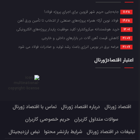
جابه‌جایی حریم شهر قزوین برای اجرای پروژه فولاد!
11:28
فولاد نوین آرکا؛ همراه پروژه‌های صنعتی از انتخاب تا تأمین ورق آهن
19:28
خرید هوشمندانه میکروکنترلر؛ کلید موفقیت پایدار پروژه‌های الکترونیکی
12:01
کاهش قیمت آهن آلات در بازارهای داخلی و خارجی
21:07
عرضه برق در بورس انرژی باعث رشد تولید و صادرات فولاد می شود
21:07
اعتبار اقتصادژورنال
اقتصاد ژورنال
درباره اقتصاد ژورنال
تماس با اقتصاد ژورنال
سوالات متداول کاربران
حریم خصوصی کاربران
تبلیغات در اقتصاد ژورنال
شرایط بازنشر محتوا
نبض ارزدیجیتال