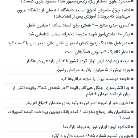
محمود علوی دستیار ویژه رئیس‌جمهور شد/ محمود علوی کیست؟
ادامه چراغ خاموش اخراج اساتید دانشگاه / «نسلی از دانشگاه بیرون
می‌شوند که برونداد آموزش پس از انقلاب‌اند»
کسری جدی منابع ۲۰۰ همتی برای ایجاد سالانه ۱ میلیون شغل
پیکر ۱۴۰ دانش‌آموز شهید مدرسه دخترانه میناب شناسایی شد‌
مدیرعامل هلدینگ پتروپالایش اصفهان نشان عالی مدیر سال را کسب کرد
اعتبار کالابرگ ۴میلیونی فعلاً باقی است
عرضه زودبازده ترین نهال گردو کشور با ۱۲ تن باردهی در هکتار
ورود بیش از ۵ میلیون زائر به خراسان رضوی
فاجعه دیشب، ایران را سوژه عراقی‌ها کرد
چرا آتش‌سوزی جنگل هیرکانی الیت ۳ بار‌ شعله‌ور شد؟/ روایت آتش از
زبان فرمانده میدان + فیلم
آخرین خبر از نتیجه اعتراض به رتبه بندی معلمان +مبلغ افزایش
متقاضیان وام ازدواج بخوانند / کدام بانک بهترین پرداخت کننده تسهیلات
است؟
اتحادیه اروپا: ایران فورا به برجام بازگردد!
ویترین تسنیم شماره ۶۸۵/ «سرب داغ و داغ‌تر»