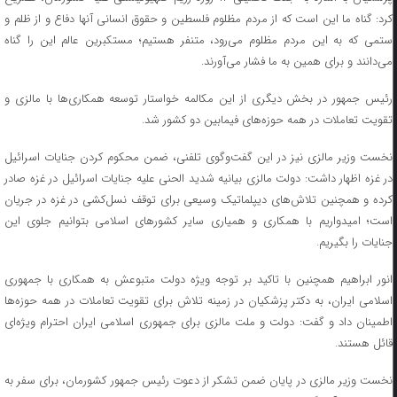
کرد: گناه ما این است که از مردم مظلوم فلسطین و حقوق انسانی آنها دفاع و از ظلم و
ستمی که به این مردم مظلوم می‌رود، متنفر هستیم؛ مستکبرین عالم این را گناه
می‌دانند و برای همین به ما فشار می‌آورند.
رئیس جمهور در بخش دیگری از این مکالمه خواستار توسعه همکاری‌ها با مالزی و
تقویت تعاملات در همه حوزه‌های فیمابین دو کشور شد.
نخست وزیر مالزی نیز در این گفت‌وگوی تلفنی، ضمن محکوم کردن جنایات اسرائیل
در غزه اظهار داشت: دولت مالزی بیانیه شدید الحنی علیه جنایات اسرائیل در غزه صادر
کرده و همچنین تلاش‌های دیپلماتیک وسیعی برای توقف نسل‌کشی در غزه در جریان
است؛ امیدواریم با همکاری و همیاری سایر کشور‌های اسلامی بتوانیم جلوی این
جنایات را بگیریم.
انور ابراهیم همچنین با تاکید بر توجه ویژه دولت متبوعش به همکاری با جمهوری
اسلامی ایران، به دکتر پزشکیان در زمینه تلاش برای تقویت تعاملات در همه حوزه‌ها
اطمینان داد و گفت: دولت و ملت مالزی برای جمهوری اسلامی ایران احترام ویژه‌ای
قائل هستند.
نخست وزیر مالزی در پایان ضمن تشکر از دعوت رئیس جمهور کشورمان، برای سفر به