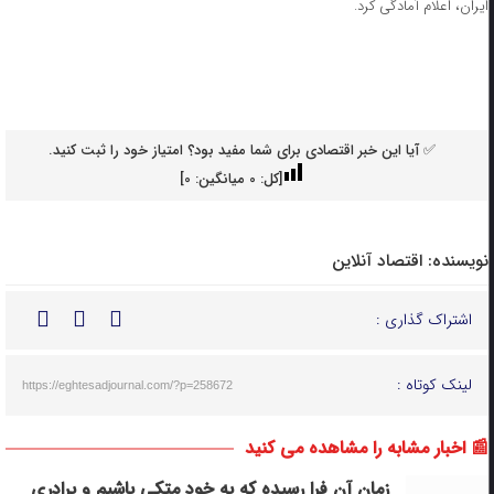
ایران، اعلام آمادگی کرد.
✅ آیا این خبر اقتصادی برای شما مفید بود؟ امتیاز خود را ثبت کنید.
[کل:
0
میانگین:
0
]
نویسنده:
اقتصاد آنلاین
اشتراک گذاری :
لینک کوتاه :
https://eghtesadjournal.com/?p=258672
📰 اخبار مشابه را مشاهده می کنید
زمان آن فرا رسیده که به خود متکی باشیم و برادری