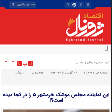
پ
گروه :
سیاسی، فرهنگی و اجتماعی
شناسه خبر:
258787
07 آگوست 2025 - 0:13
252 بازدید
۰
دیدگاه
این نماینده مجلس موشک خرمشهر ۵ را در کجا دیده
است؟!