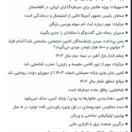
تسهیلات ویژه طالبان برای سرمایه‌گذاران ایرانی در افغانستان
سخنان رئیس جمهور آمریکا ناشی از استیصال و درماندگی است
جزئیات مهم درباره ثبت نام سهام بورسی رایگان
مدیران رسانه ملی‌ گفت‌وگو با منتقدان را جدی بگیرند
زمان پرداخت عیدی بازنشستگان تامین اجتماعی مشخص شد!/کدام افراد
۳ میلیون و ۵۰۰ هزار تومان عیدی می‌گیرند؟
چشم انداز بازار آهن در نیمه دوم سال ۱۴۰۳
جزئیات مهم از ترور قاضی مقیسه و رازینی/ ضارب شناسایی شد
تغییر زمان واریز یارانه معیشتی اسفند ۱۴۰۳ | از سوپرایز دولت رونمایی شد
موانع تحقق شعار سال ۱۴۰۴
طباطبایی: وفاق جاده دوطرفه است
تغییر دهک‌بندی خانوارها به زودی/ یارانه کسی حذف نمی‌شود
دنده معکوس خودروسازی در اول پاییز؛ رکوردزنی افت تولید در ۵ سال
بهترین اپلیکیشن سلامتی و ورزش
درگیری صنعت برق با ناترازی مالی