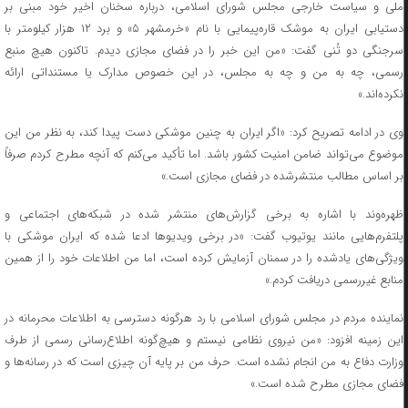
ملی و سیاست خارجی مجلس شورای اسلامی، درباره سخنان اخیر خود مبنی بر
دستیابی ایران به موشک قاره‌پیمایی با نام «خرمشهر ۵» و برد ۱۲ هزار کیلومتر با
سرجنگی دو تُنی گفت: «من این خبر را در فضای مجازی دیدم. تاکنون هیچ منبع
رسمی، چه به من و چه به مجلس، در این خصوص مدارک یا مستنداتی ارائه
نکرده‌اند.»
وی در ادامه تصریح کرد: «اگر ایران به چنین موشکی دست پیدا کند، به نظر من این
موضوع می‌تواند ضامن امنیت کشور باشد. اما تأکید می‌کنم که آنچه مطرح کردم صرفاً
بر اساس مطالب منتشرشده در فضای مجازی است.»
ظهره‌وند با اشاره به برخی گزارش‌های منتشر شده در شبکه‌های اجتماعی و
پلتفرم‌هایی مانند یوتیوب گفت: «در برخی ویدیو‌ها ادعا شده که ایران موشکی با
ویژگی‌های یادشده را در سمنان آزمایش کرده است، اما من اطلاعات خود را از همین
منابع غیررسمی دریافت کردم.»
نماینده مردم در مجلس شورای اسلامی با رد هرگونه دسترسی به اطلاعات محرمانه در
این زمینه افزود: «من نیروی نظامی نیستم و هیچ‌گونه اطلاع‌رسانی رسمی از طرف
وزارت دفاع به من انجام نشده است. حرف من بر پایه آن چیزی است که در رسانه‌ها و
فضای مجازی مطرح شده است.»