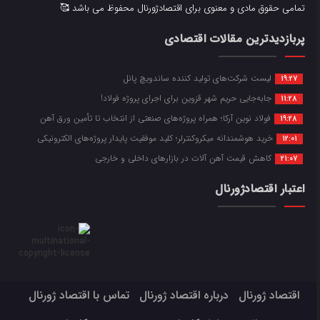
تمامی حقوق مادی و معنوی برای اقتصادژورنال محفوظ می باشد 🥰
پربازدیدترین مقالات اقتصادی
لیست شرکت‌های تولید کننده ساندویچ پانل
19:27
جابه‌جایی حریم شهر قزوین برای اجرای پروژه فولاد!
11:28
فولاد نوین آرکا؛ همراه پروژه‌های صنعتی از انتخاب تا تأمین ورق آهن
19:28
خرید هوشمندانه میکروکنترلر؛ کلید موفقیت پایدار پروژه‌های الکترونیکی
12:01
کاهش قیمت آهن آلات در بازارهای داخلی و خارجی
21:07
اعتبار اقتصادژورنال
اقتصاد ژورنال
درباره اقتصاد ژورنال
تماس با اقتصاد ژورنال