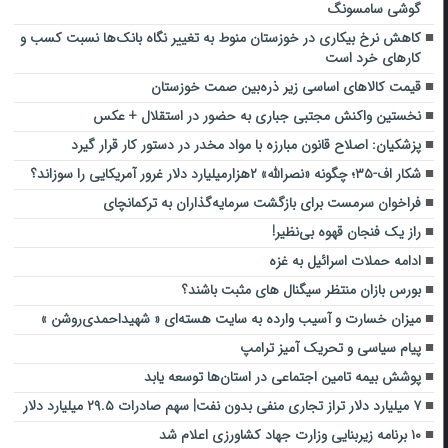
گوشی سامسونگ
کاهش نرخ بیکاری در خوزستان منوط به تغییر نگاه بانک‌ها نسبت کسب و
کارهای خرد است
قیمت کالاهای اساسی زیر ذره‌بین صمت خوزستان
نخستین واکنش مجتبی جباری به حضور در استقلال + عکس
پزشکیان: اصلاح قانون مبارزه با مواد مخدر در دستور کار قرار گیرد
شکار اف-۳۵؛ چگونه «نصرالله» ۲هزارمیلیارد دلار غرور آمریکایی را سوزاند؟
فراخوان سرمست برای بازگشت سرمایه‌گذاران به ترکمانچای
راز یک فنجان قهوه بی‌نظیر!
ادامه حملات اسرائیل به غزه
بورس بازان منتظر سیگنال های مثبت باشند؟
میزان خسارت و آسیب وارده به سایت هسته‌ای « شهیداحمدی‌روشن »
پیام سیاسی و تحریک آمیز ترامپ
پوشش بیمه‌ تامین اجتماعی در استان‌ها توسعه یابد‌
٧ میلیارد دلار تراز تجاری منفی بدون نفت| سهم صادرات ۲۹.۵ میلیارد دلار
۱۰ برنامه زیربنایی وزارت جهاد کشاورزی اعلام شد