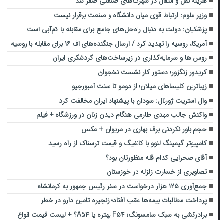
هزینه نقل و انتقال در شهرک‌های صنعتی صفر شد
وزیر علوم: ارتباط ‌قوی میان دانشگاه و صنعت برقرار نیست
پزشکیان: دولت به دنبال راه‌حل‌های جامع برای مقابله با کم‌آبی است
آمریکا، روسیه را تهدید کرد / ارسال جنگنده‌های اف ۱۶ برای مقابله با روسیه
روس ها و سرمایه‌گذاری در زیرساخت‌های گردشگری ایران
کریدور زنگزور؛ دستور کار نشست نخجوان
زیباترین کلیساهای میلان؛ از دومو تا سنت آمبورجیو
وال استریت ژورنال: سودان با پیشنهاد ایران مخالفت کرد
واکنش جالب مهدی طارمی هنگام دیدن زنان در ورزشگاه + فیلم
حجم باور نکردنی برف بهاری در مریوان + عکس
کامپیوتر گیمینگ لنوو با کانفیگ و قیمت ترسناک از راه رسید
آقای صحرایی کدام قله منظورتان بود؟
تصاویری از خسارت زلزله در خوزستان
جمع‌آوری ۱۲۵ هزار درخواست در سفر رئیس‌ جمهور به کرمانشاه
پرداخت مطالبات بیمه‌ها عقب افتاد؛ زنجیره تامین دارو در خطر
برادرکشی به سبک سامسونگ‌؛ F۵۴ بهتره یا A۵۴؟ + لیست قیمت انواع