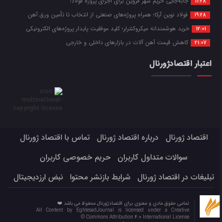
جابه‌جایی حریم شهر قزوین برای اجرای پروژه فولاد!
11:28
فولاد نوین آرکا؛ همراه پروژه‌های صنعتی از انتخاب تا تأمین ورق آهن
19:28
خرید هوشمندانه میکروکنترلر؛ کلید موفقیت پایدار پروژه‌های الکترونیکی
12:01
کاهش قیمت آهن آلات در بازارهای داخلی و خارجی
21:07
اعتبار اقتصادژورنال
اقتصاد ژورنال
درباره اقتصاد ژورنال
تماس با اقتصاد ژورنال
سوالات متداول کاربران
حریم خصوصی کاربران
تبلیغات در اقتصاد ژورنال
شرایط بازنشر محتوا
نبض ارزدیجیتال
تمامی حقوق مادی و معنوی برای اقتصادژورنال محفوظ می باشد ❤️
All Content by EghtesadJournal is licensed under a Creative
Commons Attribution 4.0 International License ©️