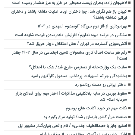
لاهیجان زاده: بحران زیست‌محیطی در خزر به مرز هشدار رسیده است
کیهان باز هم نگران شد: چرا دختران اوباما امنیت داشته باشند و دختران
ایرانی نداشته باشند؟
بهره‌برداری از فاز دوم نیروگاه آلومینیوم المهدی در ۱۴۰۴
مشکلی در عرضه میوه نداریم/ افزایش ۵۰درصدی قیمت شایعه است
آتش‌سوزی گسترده در تهران / هتل استقلال دچار حریق شد؟
رقم هر ساعت اضافه‌کاری مشمولان تامین اجتماعی در سال ۱۴۰۳ چقدر
است؟
سایت یک وزارت‌خانه از دسترس خارج شد/ هک یا اختلال؟
بخشودگی جرائم تسهیلات پرداختی صندوق کارآفرینی امید
دختر ایرانی رو دست رونالدو زد
سقوط بورس در سایه بلاتکلیفی مذاکرات | اخبار مهم برای فعالان بازار
سرمایه اعلام شد
نکات مهم در خرید اکانت های پرمیوم
صنعت مرغ کشور بازسازی شد/ تولید مرغ رکورد زد
استیو جابز یا «عبداللطیف جندلی» / نام واقعی بنیان‌گذار مشهور اپل
اشک های په‌په در آغوش رونالدو پس از حذف + فیلم