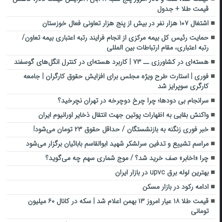
قیمت طلا + جدول
اشتغال ۱۰۷ هزار نفر در بیش از پنج هزار تعاونی فعال خوزستان
حمایت رئیس کل بیمه مرکزی از انجام فرایند رتبه اعتباری بیمه تعاون/
رتبه اعتباری، مقام ارتباطات بین المللی
هسته‌ای در کشاورزی ــ ۷۳ | کاربرد هسته‌ای در کنترل انگل‌های گوسفند
فوری | استارت طرح ویژه مجلس برای افزایش حقوق کارگران | جامعه
کارگری سوپرایز شد
سرانجام بی دودها؛ چرا چرخ دوچرخه در تهران نچرخید؟
واکنش بقایی به اظهارات پوتین جهت انتقال ذخایر اورانیوم ایران
خبر فوری زنگنه به بازنشستگان / حداقل حقوق ۲۳ تومان می‌شود!
مراسم تشییع و تدفین سرلشکر شهید ابوالقاسم بابائیان برگزار می‌شود
چرا «اخابر» صف خرید شد؟ / موج شماری سهم چه می‌گوید؟
بهترین لوله برق upvc در بازار ایران
ادامه رکود در بازار مسکن
قیمت طلا ۱۸ عیار امروز ۱۳ بهمن اعلام شد | سکه در کانال ۶۰ میلیون
تومانی