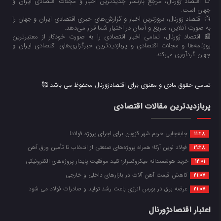
📑 اقتصاد ژورنال، مرجع بازنشر جدیدترین اخبار و مجلات اقتصادی ایران و
جهان است.
📺 اقتصاد ژورنال، بروزترین اخبار و گزارش‌های خبری اقتصادی ایران و جهان را
به صورت آنلاین، سریع و آسان در اختیار شما قرار می‌‌دهد.
📰 اقتصاد ژورنال، تمامی اخبار اقتصادی را به صورت خودکار از معتبرترین
روزنامه‌ها و مجلات اقتصادی و پربازدیدترین خبرگزاری‌های اقتصادی ایران و
جهان گردآوری می‌کند.
تمامی حقوق مادی و معنوی برای اقتصادژورنال محفوظ می باشد 🥰
پربازدیدترین مقالات اقتصادی
جابه‌جایی حریم شهر قزوین برای اجرای پروژه فولاد!
11:28
فولاد نوین آرکا؛ همراه پروژه‌های صنعتی از انتخاب تا تأمین ورق آهن
19:28
خرید هوشمندانه میکروکنترلر؛ کلید موفقیت پایدار پروژه‌های الکترونیکی
12:01
کاهش قیمت آهن آلات در بازارهای داخلی و خارجی
21:07
عرضه برق در بورس انرژی باعث رشد تولید و صادرات فولاد می شود
21:07
اعتبار اقتصادژورنال