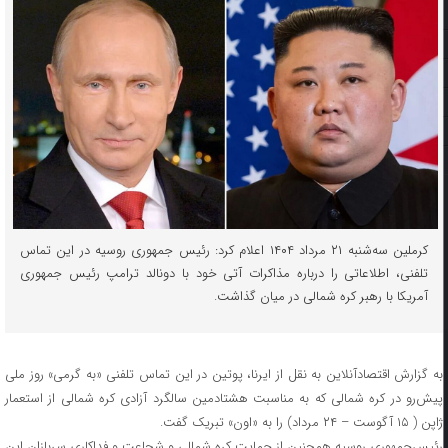
کرملین سه‌شنبه ۲۱ مرداد ۱۴۰۴ اعلام کرد:‌ رئیس جمهوری روسیه در این تماس
تلفنی، اطلاعاتی را درباره مذاکرات آتی خود با دونالد ترامپ رئیس جمهوری
آمریکا با رهبر کره شمالی در میان گذاشت.
به گزارش اقتصادآنلاین به نقل از ایرنا، پوتین در این تماس تلفنی «به گرمی» روز ملی
پیش‌رو در کره شمالی که به مناسبت هشتادمین سالگرد آزادی کره شمالی از استعمار
ژاپن ( ۱۵ آگوست – ۲۴ مرداد) را به «اون» تبریک گفت.
رئیس‌جمهوری روسیه همچنین از حمایت کره شمالی و شجاعت و فداکاری سربازان این