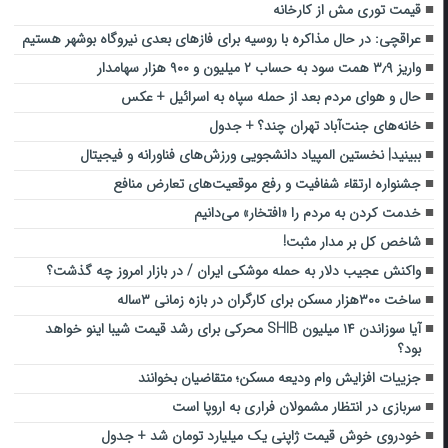
قیمت توری مش از کارخانه
عراقچی: در حال مذاکره با روسیه برای فازهای بعدی نیروگاه بوشهر هستیم
واریز ۳٫۹ همت سود به حساب ۲ میلیون و ۹۰۰ هزار سهامدار
حال و هوای مردم بعد از حمله سپاه به اسرائیل + عکس
خانه‌های جنت‌آباد تهران چند؟ + جدول
ببینید| نخستین المپیاد دانشجویی ورزش‌های فناورانه و فیجیتال
جشنواره ارتقاء شفافیت و رفع موقعیت‌های تعارض منافع
خدمت کردن به مردم را «افتخار» می‌دانیم
شاخص کل بر مدار مثبت!
واکنش عجیب دلار به حمله موشکی ایران / در بازار امروز چه گذشت؟
ساخت ۳۰۰هزار مسکن برای کارگران در بازه زمانی ۳ساله
آیا سوزاندن ۱۴ میلیون SHIB محرکی برای رشد قیمت شیبا اینو خواهد
بود؟
جزییات افزایش وام ودیعه مسکن؛ متقاضیان بخوانند
سربازی در انتظار مشمولان فراری به اروپا است
خودروی خوش قیمت ژاپنی یک میلیارد تومان شد + جدول