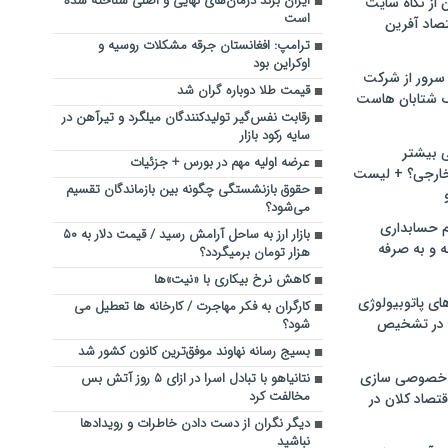
ایران برند درمان‌های نهایی و اصلی شناخته شده
ن از نگاه سایت
است
صاد آفرین
ترامپ: افغانستان جرقه مشکلات روسیه و
اوکراین بود
سرور از شرکت
قیمت طلا دوباره گران شد
 شتابان هاست
رقابت نفس‌گیر تولیدکنندگان میلگرد و تیرآهن در
سایه رکود بازار
ی بیشتر
عرضه اولیه مهم در بورس + جزئیات
خارجی؟ + لیست
حقوق بازنشستگی چگونه بین بازماندگان تقسیم
می‌شود؟
م حسابداری
بازار ارز به ساحل آرامش رسید / قیمت دلار به ۵۰
ه و به صرفه
هزار تومان برمیگردد؟
کاهش نرخ بیکاری با «نیت»ها
ای پاتوبیولوژی
کارگران به فکر مهاجرت / کارخانه ها تعطیل می
 در تشخیص
شود؟
بسیج رسانه نهاوند موفق‌ترین کانون کشور شد
خصوصی سازی
نتانیاهو با تبادل اسرا در ازای ۵ روز آتش بس
مخالفت کرد
تصاد کلان در
دیگر نگران از دست دادن خاطرات و رویدادها
نباشید