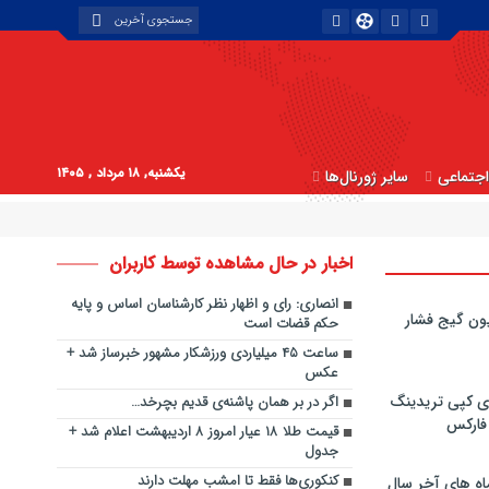
یکشنبه, ۱۸ مرداد , ۱۴۰۵
جتماعی
سایر ژورنال‌ها
اخبار در حال مشاهده توسط کاربران
انصاری: رای و اظهار نظر کارشناسان اساس و پایه
ون گیج فشار
حکم قضات است
ساعت ۴۵ میلیاردی ورزشکار مشهور خبرساز شد +
عکس
ی کپی‌ تریدینگ
اگر در بر همان پاشنه‌ی قدیم بچرخد…
 فارکس
قیمت طلا ۱۸ عیار امروز ۸ اردیبهشت اعلام شد +
جدول
کنکوری‌ها فقط تا امشب مهلت دارند
اه های آخر سال