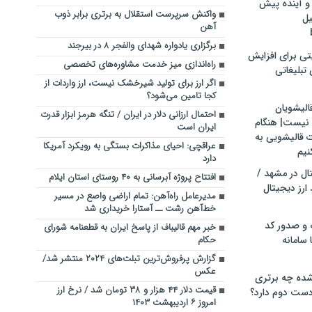
و آینده پیش
واکنش سرپرست استقلال به برتری برابر ذوب
یل
آهن
برگزاری یادواره شهدای والفجر ۸ در بیرجند
تی برای افزایش
راه‌اندازی میز خدمت مشاوره‌های تخصصی
تبلیغاتی
اگر ارز برای تولید شیرخشک نیست، ارز واردات از
کجا تامین می‌شود؟
الیشویان
احتمال ارزانی دلار در ایران / تنگه هرمز ابزار قدرت
 نیست| هنگام
ایران است
ت قالیشویی به
عراقچی: احیای مذاکرات بستگی به رویکرد آمریکا
نیم
دارد
ال در مشهد /
افتتاح پروژه آبرسانی به ۴۰ روستای استان ایلام
ارز دیجیتال
مدیرعامل راه‌آهن: تمام اراضی واصع در مسیر
خط‌آهن رشت ــ آستارا خریداری شد
 و صدور کد
خبر مهم قالیباف از پاسخ ایران به قطعنامه شورای
 سامانه
حکام
گزارش پرفروش‌ترین تبلت‌های ۲۰۲۴ منتشر شد/
عکس
ده چه برتری
قیمت دلار ۴۴ هزار و ۳۸ تومان شد / نرخ ارز
ست دوم دارد؟
امروز ۶ اردیبهشت ۱۴۰۳