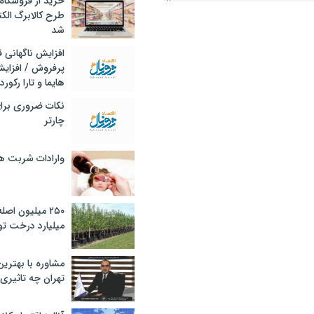
خرید از فروشگاه‌
طرح کالابرگ الک
شد
افزایش ناگهانی
پرفروش / افزایش
هایما و تارا رکورد
نکات ضروری برا
چارتر
وارادات شربت 
۲۵۰ میلیون اص
میلیارد درخت تو
مشاوره با بهتری
تهران چه تاثیری 