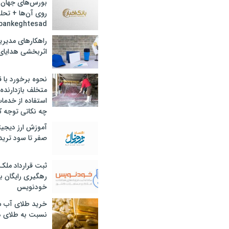
بورس‌های جهان 
روی آن‌ها + تحل
bankeghtesad
راهکارهای مدیری
اثربخشی هدایای 
نحوه برخورد با ق
متخلف بازدارنده
استفاده از خدما
چه نکاتی توجه ک
آموزش ارز دیجیت
صفر تا سود ترید 
ثبت قرارداد ملک
رهگیری رایگان با
خودنویس
خرید طلای آب ش
نسبت به طلای د