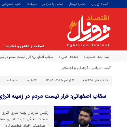
اقتصاد ژورنال
درباره ژورنال
تماس با سردبیر
تبلیغات
حریم خصوصی
صنعت و معدن و تجارت
شما اینجا هستید »
صفحه اصلی »
سقاب اصفهانی: قرار نیست مردم در زمی
گروه :
سیاسی، فرهنگی و اجتماعی
شناسه خبر:
272825
19 نوامبر 2025 - 14:25
111 بازدید
۰
دیدگاه
سقاب اصفهانی: قرار نیست مردم در زمینه انرژ
رئیس سازمان بهینه سازی انرژی گ
سوخت غافلگیر شوند، لذا برنامه‌ه
از هماهنگی اقدام خواهیم کرد.