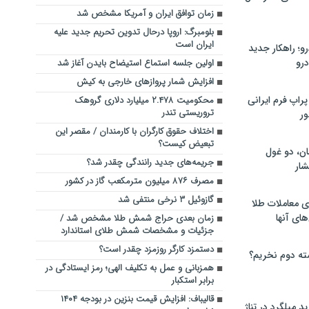
زمان توافق ایران و آمریکا مشخص شد
بلومبرگ: اروپا درحال تدوین تحریم جدید علیه
ایران است
؛ راهکار جدید
رو
اولین جلسه استماع استیضاح بایدن آغاز شد
افزایش شمار پروازهای خارجی به کیش
راپ فرم ایرانی
محکومیت ۲.۴۷۸ میلیارد دلاری گروهک
تروریستی تندر
ور
اختلاف حقوق کارگران با کارمندان / مقصر این
تبعیض کیست؟
ان، دو غول
جریمه‌های جدید رانندگی چقدر شد؟
ار
مصرف ۸۷۶ میلیون مترمکعب گاز در کشور
گازوئیل ۳ نرخی منتفی شد
ی معاملات طلا
های آنها
زمان بعدی حراج شمش طلا مشخص شد /
جزئیات و مشخصات شمش طلای استاندارد
دستمزد کارگر روزمزد چقدر است؟
ته دوم نخریم؟
همزبانی و عمل به تکلیف الهی؛ رمز ایستادگی در
برابر استکبار
قالیباف: افزایش قیمت بنزین در بودجه ۱۴۰۴
 میلگرد در تناژ