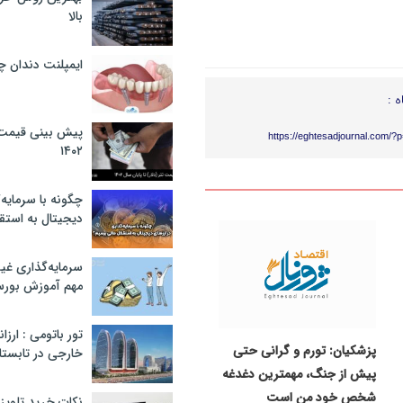
بالا
ایمپلنت دندان 
ه :
پیش بینی قیمت ت
https://eghtesadjournal.com/?
۱۴۰۲
چگونه با سرمایه‌
دیجیتال به استق
سرمایه‌گذاری غ
مهم آموزش بور
تور باتومی : ارزا
پزشکیان: تورم و گرانی حتی
خارجی در تابستان ۰۲
پیش از جنگ، مهمترین دغدغه
شخص خود من است
نکات خرید تلویزیون