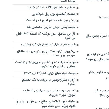
نیامده است
سارقان مسلح چهاردانگه دستگیر شدند
صنعت آسانسور روی ریل خودکفایی
چیست؟
پیش بینی قیمت دلار امروز ۱ مرداد ۱۴۰۲
مقصد بعدی مهدی طارمی مشخص شد
گاز این مناطق امروز دوشنبه ۱۳ اسفند ۱۴۰۳ قطع
تر تا پایان سال
می شود
قیمت دلار در بازار آزاد افسار پاره کرد (۱۰ تیر)
پیش‌بینی تولید ۱۱٫۵ میلیون تن میوه در مناطق
گذاری در ارزهای
سردسیری و خشک
لال مالی برسیم؟
فرمانده سپاه قدس: دشمن صهیونیستی شکست
سختی در لبنان خواهد خورد
یرمستقیم بخش
قیمت دینار عراق نزولی شد (۲۶ دی ۱۴۰۳)
س
آزادراه شیراز-بوشهر؛ در بن‌بست یک تصمیم
اشتباه
نترین سفر
تصمیم مهم مجلس درباره برگزاری انتخابات
شورای شهر + جزییات
۱۴
حقیقت پور: توانستیم منافع ملی خود را برابر دو
قدرت بزرگ اتمی حفظ کنیم
 ۲۰۲۳