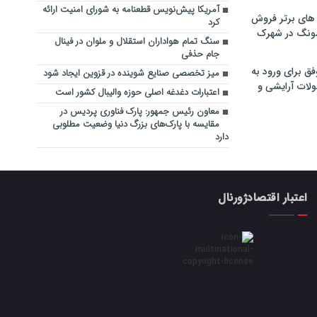
آمریکا پیش‌نویس قطعنامه‌ به شورای امنیت ارائه
های برتر فروش
کرد
سونگ در شهرک
سنگ تمام هواداران استقلال و ملوان در فینال
جام حذفی
فق برای ورود به
میز تخصصی صنایع شوینده در قزوین ایجاد شود
ولات آرایشی و
اعتبارات دغدغه اصلی حوزه والیبال کشور است
معاون رئیس جمهور: پارک فناوری پردیس در
مقایسه با پارک‌های بزرگ دنیا وضعیت مطلوبی
دارد
اعتبار اقتصادژورنال