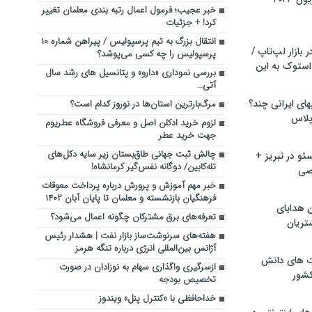
خبر عجیب؛ فرمول اعمال رتبه بندی معلمان تغییر
کرد! + جزئیات
انتقال بزرگ به تیم پرسپولیس / پیراهن شماره ۱۰
بازار لپ‌تاپ /
پرسپولیس را چه کسی می‌پوشد؟
استوک به این
بررسی نموداری «دارو» و پتانسیل های رشد سال
آتی…
ماشین لباسشویی‎های ایرانی چند؟
مرگ‌بارترین استان‌ها در نوروز کدام است؟
 پلاس
لزوم خرید ادکلن اصل و معرفی فروشگاه عطریوم
جهت خرید عطر
چالش ثبت جهانی طاق‌بستان زیر سایه دکل‌های
و در تبریز +
تله‌کابین/‌ دوگانه نفس‌گیر کرمانشاه!
صی
خبر مهم آموزش و پرورش درباره پرداخت معوقات
فرهنگیان بازنشسته و معلمان تا پایان آبان ۱۴۰۲
ن هدایای
تعرفه‌های برق مشترکان چگونه اعمال می‌شود؟
تریان
هفته‌های سرنوشت‌ساز بازار نفت | هشدار رئیس
آژانس بین‌المللی انرژی درباره تنگه هرمز
ت های دانش
ازسرگیری واگذاری سهام به نوزادان در صورت
کشور
تخصیص بودجه
خداحافظی با «کنترل پنل» ویندوز