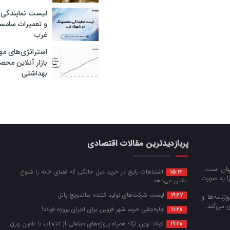
لیست نمایندگی 
و تعمیرات سام
غرب
استراتژی‌های مو
بازار آنلاین محص
بهداشتی
پربازدیدترین مقالات اقتصادی
جهان است.
اشتباهات رایج در خرید مبل خانگی که فضای خانه را شلوغ
15:22
را به صورت
نشان می‌دهد
لیست شرکت‌های تولید کننده ساندویچ پانل
19:27
زنامه‌ها و
 می‌کند.
جابه‌جایی حریم شهر قزوین برای اجرای پروژه فولاد!
11:28
فولاد نوین آرکا؛ همراه پروژه‌های صنعتی از انتخاب تا تأمین ورق
19:28