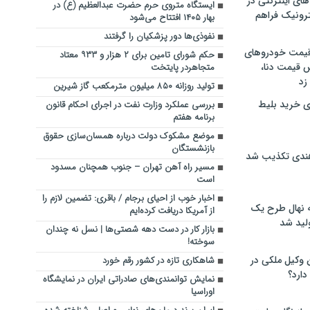
های اینترنتی در
ایستگاه متروی حرم حضرت عبدالعظیم (ع) در
ترونیک فراهم
بهار ۱۴۰۵ افتتاح می‌شود
نفوذی‌ها دور پزشکیان را گرفتند
 قیمت خودروهای
حکم شورای تامین برای ۲ هزار و ۹۳۳ معتاد
 قیمت دنا،
متجاهردر پایتخت
 زد
تولید روزانه ۸۵۰ میلیون مترمکعب گاز شیرین
ی خرید بلیط
بررسی عملکرد وزارت نفت در اجرای احکام قانون
برنامه هفتم
موضع مشکوک دولت درباره همسان‌سازی حقوق
بازنشستگان
هندی تکذیب شد
مسیر راه‌ آهن تهران – جنوب همچنان مسدود
است
اخبار خوب از احیای برجام / باقری: تضمین لازم را
له نهال طرح یک
از آمریکا دریافت کرده‌ایم
لید شد
بازار کار در دست دهه شصتی‌ها | نسل نه چندان
سوخته!
ن وکیل ملکی در
شاهکاری تازه در کشور رقم خورد
دارد؟
نمایش توانمندی‌های صادراتی ایران در نمایشگاه
اوراسیا