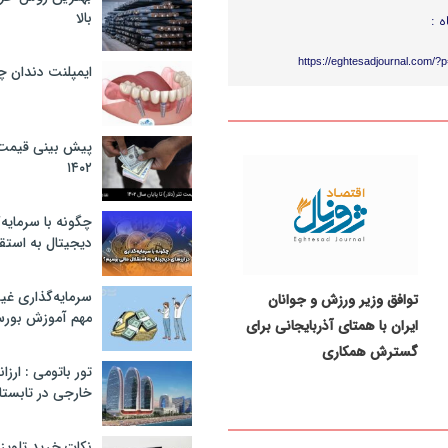
بالا
ه :
https://eghtesadjournal.com/?
ایمپلنت دندان 
پیش بینی قیمت ت
۱۴۰۲
چگونه با سرمایه‌
دیجیتال به استق
سرمایه‌گذاری غ
توافق وزیر ورزش و جوانان
مهم آموزش بور
ایران با همتای آذربایجانی برای
گسترش همکاری
تور باتومی : ارزا
خارجی در تابستان ۰۲
نکات خرید تلویزیون