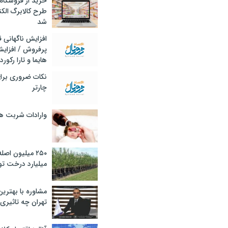
خرید از فروشگاه‌
طرح کالابرگ الک
شد
افزایش ناگهانی
پرفروش / افزایش
هایما و تارا رکورد
نکات ضروری برا
چارتر
وارادات شربت 
۲۵۰ میلیون اص
میلیارد درخت تو
مشاوره با بهتری
تهران چه تاثیری 