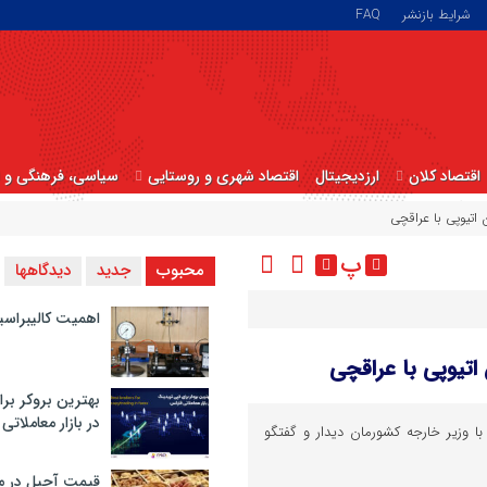
شرایط بازنشر
FAQ
اقتصاد کلان
ارزدیجیتال
اقتصاد شهری و روستایی
سیاسی، فرهنگی و ا
اتیوپی با عراقچی
پ
محبوب
جدید
دیدگاهها
اهمیت کالیبراسی
تیوپی با عراقچی
بهترین بروکر برا
در بازار معاملاتی
 وزیر خارجه کشورمان دیدار و گفتگو
قیمت آجیل در م