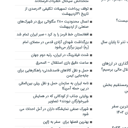
متحدانش سیگنال خطرناک فرستادند
توقف پرداخت تسهیلات تکلیفی ۴درصدی از
تاریخ ۳۱اردیبهشت
چیست؟
اعمال محدودیت ۲۸۰ مگاواتی برق در شهرک‌های
صنعتی از اردیبهشت‌
افغانستان خط قرمز را رد کرد ؛ صبر ایران تمام شد
تر تا پایان سال
بزرگداشت شهدای آزادی قدس در مصلای امام
(ره) تبریز برگزار می‌شود
شدت فیلترینگ در ایران، رتبه دوم جهان
ساعت دقیق بازی استقلال – المحرق
گذاری در ارزهای
لال مالی برسیم؟
حمل و نقل کالاهای فاسدشدنی؛ راهکارهایی برای
جابه‌جایی ایمن
نامه ایران به سازمان حمل و نقل ریلی بین‌المللی
یرمستقیم بخش
در پی حمله آمریکا
س
روایتی جذاب از کودکانی که در همایش
شیرخوارگان نبودند+ تصاویر
نترین سفر
شهرک صنفی نمایشگاه داران در آمل احداث می
۱۴
شود
بهترین فصلها برای سفر به ژاپن
 ۲۰۲۳