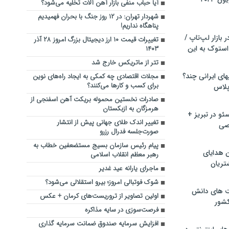
آیا حباب منفی بازار آهن آلات تخلیه می‌شود؟
شهردار تهران: در ۱۲ روز جنگ با بحران‌ فهمیدیم
پناهگاه نداریم!
بازار لپ‌تاپ /
تغییرات قیمت ۱۰ ارز دیجیتال بزرگ امروز ۲۸ آذر
استوک به این
۱۴۰۳
تتر از ماتریکس خارج شد
ماشین لباسشویی‎های ایرانی چند؟
مجلات اقتصادی چه کمکی به ایجاد راه‌های نوین
برای کسب و کارها می‌کنند؟
 پلاس
صادرات نخستین محموله بریکت آهن اسفنجی از
هرمزگان به ازبکستان
و در تبریز +
تغییر اندک طلای جهانی پیش از انتشار
صی
صورت‌جلسه فدرال رزرو
پیام رئیس سازمان بسیج مستضعفین خطاب به
ن هدایای
رهبر معظم انقلاب اسلامی
تریان
ماجرای یارانه عید غدیر
شوک فوتبالی امروز؛ بیرو استقلالی می‌شود؟
ت های دانش
اولین تصاویر از تروریست‌های کرمان + عکس
کشور
فرصت‌سوزی در سایه مذاکره
افزایش سرمایه صندوق ضمانت سرمایه گذاری