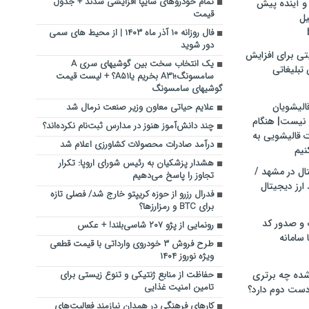
تمام خودروهای سایپا افزایشی شدند + جدول
و آینده پیش
قیمت
یل
فال روزانه ۱۰ آذر ماه ۱۴۰۳ | از محیط های سمی
دور شوید
تی برای افزایش
یک انتخاب سخت بین گوشی‎های سری A
تبلیغاتی
سامسونگ؛A۳۱ بخریم یاA۵۱؟ + لیست قیمت
گوشی‎های سامسونگ
الیشویان
علایم حیاتی‌ معاون وزیر ‌صنعت نرمال شد
 نیست| هنگام
چند دانش‌آموز هنوز در مدارس ثبت‌نام نکرده‌اند؟
ت قالیشویی به
درآمد صادرات محصولات کشاورزی اعلام شد
نیم
هشدار پزشکیان به رئیس شورای اروپا: تکرار
ال در مشهد /
تجاوز را پاسخ می‌دهیم
ارز دیجیتال
فدرال رزرو از حوزه کریپتو خارج شد/ فصلی تازه
برای BTC و رمزارزها؟
 و صدور کد
رونمایی از پژو ۲۰۷ شاسی‌بلند! + عکس
 سامانه
طرح فروش ۳ خودروی وارداتی با قیمت قطعی
ویژه نوروز ۱۴۰۴
ده چه برتری
حفاظت از منابع ژنتیکی و تنوع زیستی برای
تامین امنیت غذایی
ست دوم دارد؟
کارهای فرهنگی در همدان نیازمند فعالیت‌های