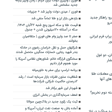
فوری | واریزی دولت برای مردم | زمان واریز یارانه
جدید مشخص شد
فوری / عیدی دولت واریز شد + جزییات
؛ راهکار جدید
بازدهی بازار ارز و طلا تماماً منفی شد
رو
قیمت طلا و سکه امروز پنج شنبه ۲۲آبان ۱۴۰۴/
سکه در آستانه ۱۲۰میلیونی شدن + جدول
راپ فرم ایرانی
صفر تا صد واریز وام های فوری | متقاضیان
بخوانند
ور
شرکتهای حمل و نقل خراسان رضوی در حادثه
بندر شهید رجایی خسارات سنگینی متحمل شدند
ان، دو غول
سخنگوی قرارگاه خاتم: شناورهای نظامی آمریکا را
ار
مورد هجوم قرار دادیم
برنامه ترامپ برای سفر به خاورمیانه
ی معاملات طلا
شفافیت ستون فقرات بازار سرمایه است / رشد
های آنها
۲درصدی حاکمیت شرکتی شرکت‌ها
شهردار این شهر برکنار شد
ته دوم نخریم؟
ضعف سرمایه‌گذاری در بخش انرژی
ثبت یک رکورد جدید در بلاک‌چین سولانا
آماده‌ باش به صنعت نفت ایران؛ آمریکا و
 میلگرد در تناژ