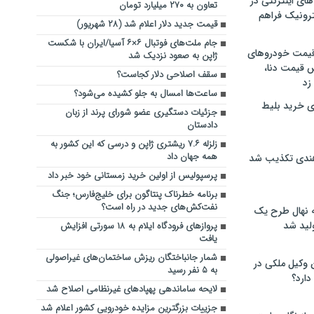
های اینترنتی در
تعاون به ٢٧٠ میلیارد تومان
ترونیک فراهم
قیمت جدید دلار اعلام شد (۲۸ شهریور)
جام ملت‌های فوتبال ۶×۶ آسیا/ایران با شکست
 قیمت خودروهای
ژاپن به صعود نزدیک شد
 قیمت دنا،
سقف اصلاحی دلار کجاست؟
 زد
ساعت‌ها امسال به جلو کشیده می‌شود؟
ی خرید بلیط
جزئیات دستگیری عضو شورای پرند از زبان
دادستان
زلزله ۷.۶ ریشتری ژاپن و درسی که این کشور به
همه جهان داد
هندی تکذیب شد
پرسپولیس از اولین خرید زمستانی خود خبر داد
برنامه خطرناک پنتاگون برای خلیج‌فارس؛ جنگ
نفت‌کش‌های جدید در راه است؟
له نهال طرح یک
لید شد
پروازهای فرودگاه ایلام به ۱۸ سورتی افزایش
یافت
شمار جانباختگان ریزش ساختمان‌های غیراصولی
ن وکیل ملکی در
به ۵ نفر رسید
دارد؟
لایحه ساماندهی پهپادهای غیرنظامی اصلاح شد
جزییات بزرگترین مزایده خودرویی کشور اعلام شد