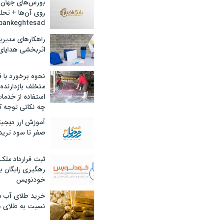
بورس‌های جهان 
روی آن‌ها + تحل
bankeghtesad
راهکارهای مدیری
اثربخشی هدایای 
نحوه برخورد با ق
متخلف بازدارنده
استفاده از خدما
چه نکاتی توجه ک
آموزش ارز دیجیت
صفر تا سود ترید 
ثبت قرارداد ملک
رهگیری رایگان با
خودنویس
خرید طلای آب ش
نسبت به طلای د