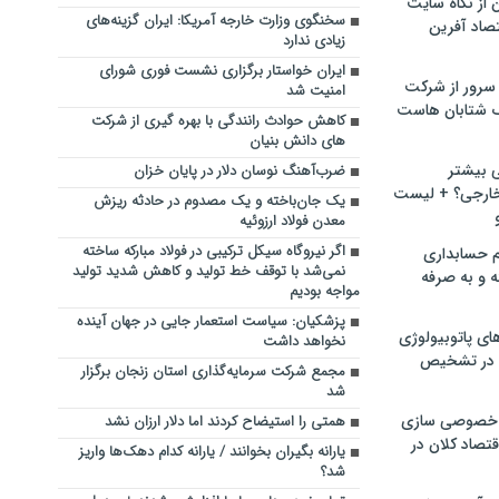
ن از نگاه سایت
سخنگوی وزارت خارجه آمریکا: ایران گزینه‌های
صاد آفرین
زیادی ندارد
ایران خواستار برگزاری نشست فوری شورای
سرور از شرکت
امنیت شد
 شتابان هاست
کاهش حوادث رانندگی با بهره گیری از شرکت
های دانش بنیان
ی بیشتر
ضرب‌آهنگ نوسان دلار در پایان خزان
خارجی؟ + لیست
یک جان‌باخته و یک مصدوم در حادثه ریزش
معدن فولاد ارزوئیه
اگر نیروگاه سیکل ترکیبی در فولاد مبارکه ساخته
م حسابداری
نمی‌شد با توقف خط تولید و کاهش شدید تولید
ه و به صرفه
مواجه بودیم
پزشکیان: سیاست استعمار جایی در جهان آینده
ای پاتوبیولوژی
نخواهد داشت
 در تشخیص
مجمع شرکت سرمایه‌گذاری استان زنجان برگزار
شد
خصوصی سازی
همتی را استیضاح کردند اما دلار ارزان نشد
تصاد کلان در
یارانه بگیران بخوانند / یارانه کدام دهک‌ها واریز
شد؟