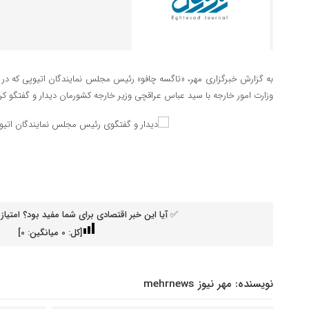
به گزارش خبرگزاری مهر،
«تاگسه
چافو» رئیس مجلس نمایندگان اتیوپی که در ته
وزارت امور خارجه با سید عباس عراقچی وزیر خارجه کشورمان دیدار و گفتگو کرد
✅ آیا این خبر اقتصادی برای شما مفید بود؟ امتیاز 
[کل:
0
میانگین:
0
]
نویسنده:
مهر نیوز mehrnews