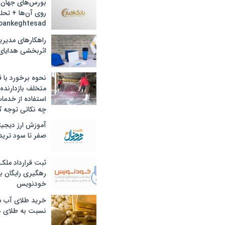
بورس‌های جهان 
روی آن‌ها + تحل
bankeghtesad
راهکارهای مدیری
اثربخشی هدایای 
نحوه برخورد با ق
متخلف بازدارنده
استفاده از خدما
چه نکاتی توجه ک
آموزش ارز دیجیت
صفر تا سود ترید 
ثبت قرارداد ملک
رهگیری رایگان با
خودنویس
خرید طلای آب ش
نسبت به طلای د