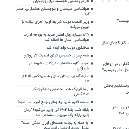
طراحی دستیار هوشمند برای پزشکیان
هواشناسی سیستان و بلوچستان هشدار زرد صادر
کرد
چیست؟
وزیر اقتصاد: دولت شرایط اولیه اجرای برنامه را
تبیین می‌کند
۵۳۰ میلیارد ریال اعتبار جدید به بودجه ادارات
هواشناسی استان‌ها اضافه شد
تر تا پایان سال
سخنگوی دولت وارد ایلام شد
همه چیز در خصوص توکن اسموث لاو پوشن
تعیین‌تکلیف کالاهای متروکه و مشروط در
گذاری در ارزهای
هرمزگان
لال مالی برسیم؟
نمایشگاه بیمارستان سازی هاسپیتکس افتتاح
شد
یرمستقیم بخش
ارتقا کلینیک های تخصصی دندانپزشکی
س
دانشگاهی
سامانه قدیم شرق چه زمانی جمع آوری می شود؟
نترین سفر
یارانه شب یلدا ۱۴۰۲ کی واریز می‌شود؟ /زمان
۱۴
واریز یارانه یک میلیونی مشخص شد
آیا حمله به برنامه هسته‌ای ایران ممکن است؟
تحلیل جدید از نشنال اینترست
 ۲۰۲۳