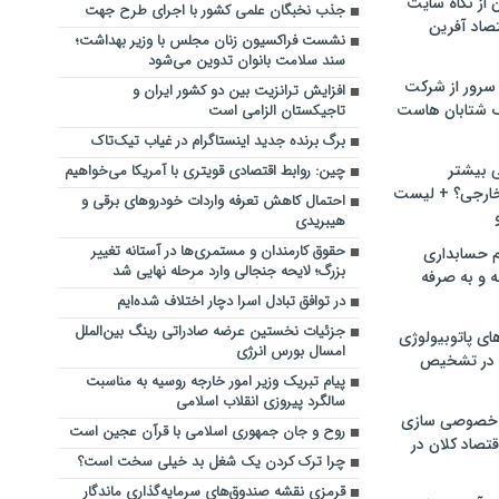
ن از نگاه سایت
جذب نخبگان علمی کشور با اجرای طرح جهت
صاد آفرین
نشست فراکسیون زنان مجلس با وزیر بهداشت؛
سند سلامت بانوان تدوین می‌شود
سرور از شرکت
افزایش ترانزیت بین دو کشور ایران و
 شتابان هاست
تاجیکستان الزامی است
برگ برنده جدید اینستاگرام در غیاب تیک‌تاک
ی بیشتر
چین: روابط اقتصادی قویتری با آمریکا می‌خواهیم
خارجی؟ + لیست
احتمال کاهش تعرفه واردات خودروهای برقی و
هیبریدی
حقوق کارمندان و مستمری‌ها در آستانه تغییر
م حسابداری
بزرگ؛ لایحه جنجالی وارد مرحله نهایی شد
ه و به صرفه
در توافق تبادل اسرا دچار اختلاف شده‌ایم
جزئیات نخستین عرضه‌ صادراتی رینگ بین‌الملل
ای پاتوبیولوژی
امسال بورس انرژی
 در تشخیص
پیام تبریک وزیر امور خارجه روسیه به مناسبت
سالگرد پیروزی انقلاب اسلامی
خصوصی سازی
روح و جان جمهوری اسلامی با قرآن عجین است
تصاد کلان در
چرا ترک کردن یک شغل بد خیلی سخت است؟
قرمزی نقشه صندوق‌های سرمایه‌گذاری ماندگار