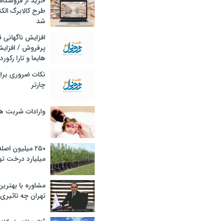
خرید از فروشگاه‌
طرح کالابرگ الک
شد
افزایش ناگهانی
پرفروش / افزایش
هایما و تارا رکورد
نکات ضروری برا
چارتر
وارادات شربت 
۲۵۰ میلیون اص
میلیارد درخت تو
مشاوره با بهتری
تهران چه تاثیری 