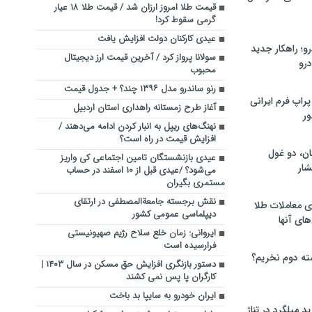
قیمت طلا امروز ارزان شد / قیمت طلا ۱۸ عیار
گرمی سقوط کرد!
عیدی کارکنان دولت افزایش یافت
؛ راهکار جدید
سولانا پرواز کرد / آخرین قیمت ارز دیجیتال
رو
محبوب
رنو ساندرو مدل ۱۳۹۶ چند؟ + جدول قیمت
راپ فرم ایرانی
آغاز طرح زمستانه راهداری استان اردبیل
ور
نهنگ‌های ریپل به انبار کردن ادامه می‌دهند /
افزایش قیمت در راه است؟
ان، دو غول
عیدی بازنشستگان تامین اجتماعی کی واریز
ار
می‌شود؟ /عیدی قبل از ۱۰ اسفند در حساب
مستمری بگیران
نقش برجسته جامعةالمصطفی در ارتقای
ی معاملات طلا
دیپلماسی عمومی کشور
های آنها
ایروانی: زمان خلع سلاح رژیم صهیونیستی
فرارسیده است
ته دوم نخریم؟
دستور بازنگری افزایش حق مسکن در سال ۱۴۰۳ |
کارگران پا پس نمی کشند
ایران خودرو به سایپا بد باخت
 میلگرد در تناژ