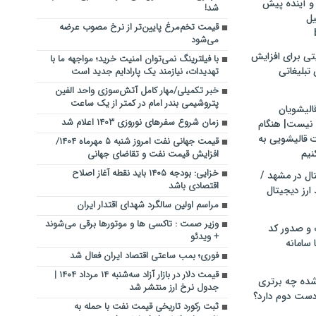
و آینده پیش
شد!
یل
قیمت تخم‌مرغ پایین‌تر از نرخ مصوب عرضه
می‌شود
تی برای افزایش
با فیلترینگ نمی‌توان امنیت خرید؛ مواجهه ما با
تبلیغاتی
تهدیدات، نیازمند یک پارادایم جدید است
خبر تکمیلی/مهار کامل آتش‌سوزی واحد الفین
پتروشیمی بندر امام در کمتر از یک ساعت
الیشویان
زمان شروع سفرهای نوروزی ۱۴۰۳ اعلام شد
 نیست| هنگام
ت قالیشویی به
قیمت جهانی نفت امروز شنبه ۵ مهرماه ۱۴۰۴/
نیم
افزایش قیمت نفت و تقاضای جهانی
خزایی: بودجه ۱۴۰۵ باید نقطه آغاز اصلاح
ال در مشهد /
اقتصادی باشد
ارز دیجیتال
مراسم اولین سالگرد شهدای اقتدار ایران
وزیر صمت : تاکسی ها و موتورها برقی می‌شوند
 و صدور کد
+ ویدئو
 سامانه
فوری؛ بمب ساعتی اقتصاد ایران فعال شد
قیمت دلار در بازار آزاد سه‌شنبه ۱۴ مرداد ۱۴۰۴ |
ده چه برتری
جدول نرخ ارز منتشر شد
ست دوم دارد؟
ثبت رکورد تاریخی قیمت نفت با حمله به