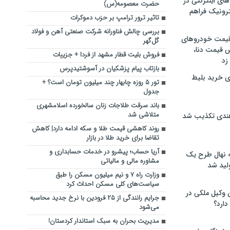
های اینترنتی در
حضرت معصومه(س)
ترونیک فراهم
تاثیر ترور ترامپ بر حزب دموکرات
بررسی چالش فناورانه شرکت صنعتی آهن و فولاد
 قیمت خودروهای
گل‌گهر
 قیمت دنا،
فروش بلیت قطار مشهد از فردا + جزییات
 زد
بازتاب پیام پزشکیان در آسوشتیدپرس
ی خرید بلیط
تور ۵ روزه چابهار چند میلیون تومان است؟ +
جدول
باند سرقت طلاجات زنان سالخورده اسلامشهری
متلاشی شد
هندی تکذیب شد
روند کاهشی قیمت طلا و سکه ادامه دارد| کاهش
تقاضا برای خرید طلا در بازار
آریا حساب؛ پیشرو در خدمات حسابداری و
له نهال طرح یک
مشاوره مالی و مالیاتی
لید شد
وزارت راه ۷ و نیم میلیون مسکن را طبق
سیاست‌های کلی مسکن احداث کرد
ن وکیل ملکی در
جرایم رانندگی از ۲۵ فرودین با نرخ جدید محاسبه
دارد؟
می‌شود
مدیریت بحران به سبک استاندار کردستان!