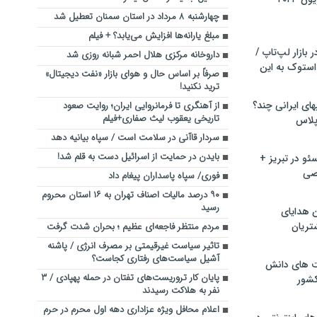
چهارشنبه ۸ مرداد در استان سمنان تعطیل شد
مبلغ یارانه‌ها افزایش می‌یابد؟ + فیلم
بازار لپ‌تاپ /
داروخانه مرکزی هلال احمر شبانه روزی شد
استوک به این
صرفاً بر اساس حال و هوای بازار «نفت دیجیتال»
ترید نکنید!
ماشین لباسشویی‎های ایرانی چند؟
از آهنگری تا فرمانروایی ایران؛ روایت صعود
تاریخی یعقوب لیث صفاری+فیلم
 پلاس
سردار قاآنی در سلامت است / سپاه بیانیه دهد
بایدن در حمایت از اسرائیل دست به قلم شد!
و در تبریز +
صی
فوری/ سپاه پاسداران پیغام داد
۹۰ درصد مالیات اصناف تهران به ۱۶ استان محروم
رسید
ن هدایای
تریان
مردم منتظر فاجعه‌ای عظیم ؛ بحران شدت گرفت
تاثیر سیاست‌ غیرقیمتی بر مصرف انرژی / پاشنه
آشیل سیاست‌های رفتاری کجاست؟
ت های دانش
پایان کار تروریست‌های تفتان در حمله پهپادی / ۳
کشور
نفر به هلاکت رسیدند
اعلام محافل ویژه عزاداری دهه اول محرم در حرم