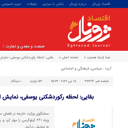
اقتصاد ژورنال
درباره ژورنال
تماس با سردبیر
تبلیغات
حریم خصوصی
صنعت و معدن و تجارت
شما اینجا هستید »
صفحه اصلی »
بقایی: لحظه رکوردشکنی یوسفی، نمایش ا
گروه :
سیاسی، فرهنگی و اجتماعی
شناسه خبر:
312294
18 می 2026 - 15:23
54 بازدید
۰
دیدگاه
بقایی: لحظه رکوردشکنی یوسفی، نمایش ار
سخنگوی وزارت خارجه در فضای مج
وزنه ۲۶۱ کیلوگرمی را مهار 
به نمایش درآمد.