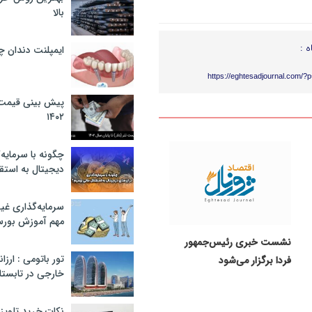
بالا
ه :
ایمپلنت دندان 
https://eghtesadjournal.com/?
پیش بینی قیمت ت
۱۴۰۲
چگونه با سرمایه‌
دیجیتال به استق
سرمایه‌گذاری غ
مهم آموزش بور
نشست خبری رئیس‌جمهور
تور باتومی : ارزا
فردا برگزار می‌شود
خارجی در تابستان ۰۲
نکات خرید تلویزیون