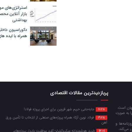
استراتژی‌های مو
بازار آنلاین محص
بهداشتی
دکوراسیون داخل
همراه با ایده ها
پربازدیدترین مقالات اقتصادی
جهان است.
جابه‌جایی حریم شهر قزوین برای اجرای پروژه فولاد!
11:28
را به صورت
فولاد نوین آرکا؛ همراه پروژه‌های صنعتی از انتخاب تا تأمین ورق
19:28
آهن
زنامه‌ها و
 می‌کند.
خرید هوشمندانه میکروکنترلر؛ کلید موفقیت پایدار پروژه‌های
12:01