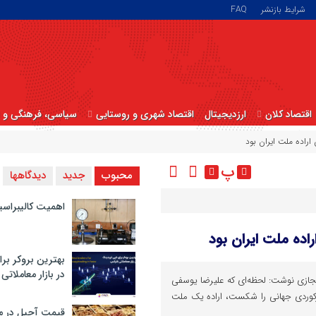
شرایط بازنشر
FAQ
اقتصاد کلان
ارزدیجیتال
اقتصاد شهری و روستایی
سیاسی، فرهنگی و ا
راده ملت ایران بود
پ
محبوب
جدید
دیدگاهها
اهمیت کالیبراسی
اده ملت ایران بود
بهترین بروکر برا
در بازار معاملاتی
ازی نوشت: ‏لحظه‌ای که علیرضا یوسفی
کرد و رکوردی جهانی را شکست، اراده یک ملت
قیمت آجیل در م