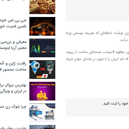
جی پی اس خودرو
تامین امنیت خود
ی نوشت: ‏لحظه‌ای که علیرضا یوسفی وزنه
معرفی و بررسی پ
معتبر آریا اینوست
وی با بیان اینکه اهدای این مدال و تقدیم افتخار شکستن رکورد جهان به شهدای مظلوم ‎#میناب، صحنه‌ای ساخت از پیوند
ام ایران را با غرور، بر بلندای جهان فریاد
رقابت ژاپن و آلم
ساخت سنسور فش
بهترین بروکر برا
در ایران و ویژگی‌
خود را ثبت کنید.
چرا بلوک زن دس
بهترین روش خرید