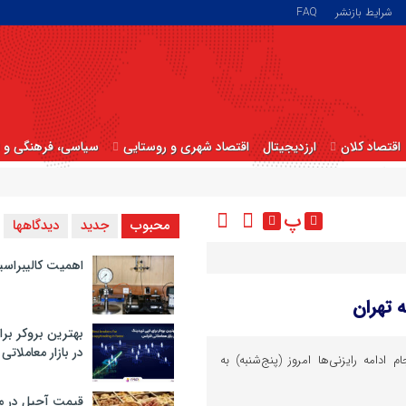
شرایط بازنشر
FAQ
اقتصاد کلان
ارزدیجیتال
اقتصاد شهری و روستایی
سیاسی، فرهنگی و ا
پ
محبوب
جدید
دیدگاهها
اهمیت کالیبراسی
 تهران
بهترین بروکر برا
در بازار معاملاتی
 ادامه رایزنی‌ها امروز (پنج‌شنبه) به
قیمت آجیل در م