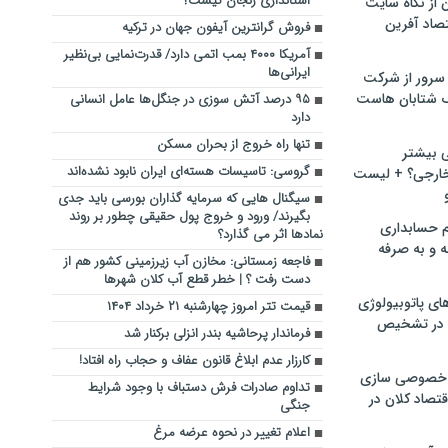
استانداری زنجان کیست؟
ن از نگاه سایت
صاد آفرین
فروش گرانترین آیفون جهان در ترکیه
آمریکا ۴۰۰۰ بمب اتمی دارد/ قدرت‌نمایی بی‌نظیر
ایرانی‌ها
سرور از شرکت
 شتابان هاست
۹۵ درصد آتش سوزی در جنگل‌ها عامل انسانی
دارد
تنها راه خروج از بحران مسکن
ی بیشتر
گروسی: تاسیسات هسته‌ای ایران نابود نشده‌اند
خارجی؟ + لیست
سیگنال هایی که سرمایه گذاران بورسی باید جدی
بگیرند/ ورود و خروج پول حقیقی چطور بر روند
م حسابداری
نمادها اثر می گذارد؟
ه و به صرفه
فاجعه زمستانی: مخازن آب زیرزمینی کشور هم از
دست رفت ؟ | خطر قطع آب کلان‌ شهرها
ای پاتوبیولوژی
قیمت تتر امروز چهارشنبه ۲۱ خرداد ۱۴۰۴
 در تشخیص
فرماندار پرحاشیه بندر انزلی برکنار شد
کارزار عدم ابلاغ قانون عفاف و حجاب راه افتاد!
خصوصی سازی
تداوم صادرات فرش دستباف با وجود شرایط
تصاد کلان در
جنگی
اعلام تغییر در نحوه عرضه مرغ