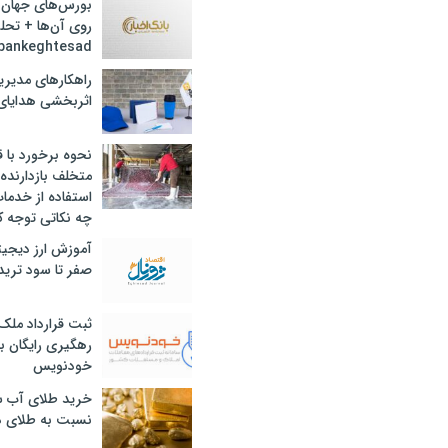
بورس‌های جهان 
روی آن‌ها + تحل
bankeghtesad
راهکارهای مدیری
اثربخشی هدایای 
نحوه برخورد با ق
متخلف بازدارنده
استفاده از خدما
چه نکاتی توجه ک
آموزش ارز دیجیت
صفر تا سود ترید 
ثبت قرارداد ملک
رهگیری رایگان با
خودنویس
خرید طلای آب ش
نسبت به طلای د