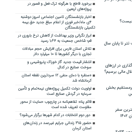
برخورد قاطع با هرگونه ترک فعل و قصور در
پروژه‌های اربعین
اخبار بازنشستگان تامین اجتماعی امروز دوشنبه
چیست؟
۴‌ی ماه/خبر فوری از اعلام مبلغ جدید حق بیمه
تکمیلی بازنشستگان
ابراز نگرانی وزیر بهداشت از کاهش نرخ باروری در
قم؛ شاخص جمعیت به ۱٫۶۴ رسید
تر تا پایان سال
تلاش استان فارس برای افزایش حجم مبادلات
تجاری با دیگر کشور‌ها تا ۱۰ میلیارد دلار
انتشار قیمت جدید گاز خوراک پتروشیمی و
گذاری در ارزهای
سوخت صنایع در کدال
لال مالی برسیم؟
«سنقر» با دمای منفی ۱۲ سردترین نقطه استان
کرمانشاه شد
یرمستقیم بخش
اولویت دولت تکمیل پروژه‌های نیمه‌تمام و تأمین
س
سرمایه در گردش صنایع است
قائم پناه: تفاهم‌نامه در چارچوب حمایت از محور
مقاومت تعریف شده است
نترین سفر
دور دوم انتخابات در کدام شهرها برگزار می‌شود؟
۱۴
حضور ۳۱۵ زندانی جرایم غیرعمد در زندان‌های
استان کرمان
 ۲۰۲۳