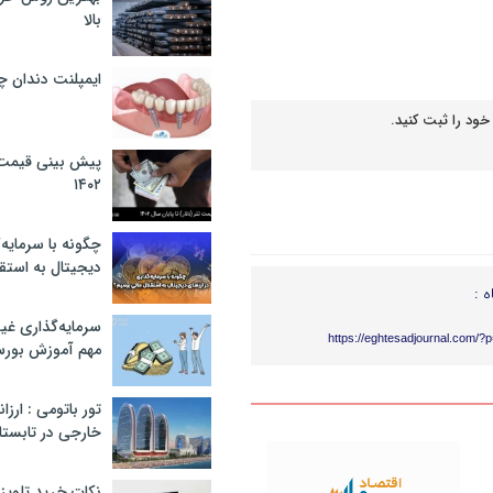
بالا
ایمپلنت دندان 
خود را ثبت کنید.
پیش بینی قیمت ت
۱۴۰۲
چگونه با سرمایه‌
دیجیتال به استق
ه :
سرمایه‌گذاری غ
https://eghtesadjournal.com/?
مهم آموزش بور
تور باتومی : ارزا
خارجی در تابستان ۰۲
نکات خرید تلویزیون