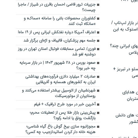
جزییات ترور قاضی احسان باقری در شیراز / ماجرا
چیست؟
کشاورزان محصولات باغی را سامانه «سماک» و
بازار لپ‌تاپ /
«سانکا» ثبت کنند
استوک به این
اعتراف آمریکا درباره نفتکش ایرانی پس از ۱۹ ماه!
جلسه مهم پزشکیان، قالیباف و اژه‌ای برگزار شد
ماشین لباسشویی‎های ایرانی چند؟
فوری/ تمامی مسابقات فوتبال استان تهران در روز
 پلاس
دوشنبه لغو شد
صعود بورس در ۲۸ شهریور ۱۴۰۳ | در بازار سرمایه
چه خبر بود؟
و در تبریز +
صی
صادرات ۲ میلیارد دلاری فرآورده‌های بهداشتی
ایران به کشورهای همسایه و آفریقایی
شهرنشینان از اتومبیل بیشتر استفاده می‌کنند و
ن هدایای
روستاییان از موتورسیکلت
تریان
آخرین خبر در مورد طرح ترافیک + فیلم
پیش‌بینی بازار طلا پس از تعطیلات محرم؛
ت های دانش
بازگشت رونق یا ادامه رکود؟
کشور
مجوزانبوه سازی بیخ گوش باغ گیاه شناسی؛
هزینه خانه دار کردن اساتیدازجیب چه کسی؟