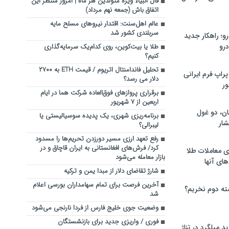
فال انبیاء ویژه متولدین هر ماه‌ | امروز منتظر این
اتفاق باش (جمعه نهم مرداد)
عالم اهل‌سنت: اقتدار نیرو‌های مسلح مایه
سربلندی کشور شد
؛ راهکار جدید
رو
طلا یا بیت‌کوین، روی کدام‌یک سرمایه‌گذاری
کنیم؟
تحلیل فاندامنتال اتریوم / قیمت ETH به ۲۷۰۰
راپ فرم ایرانی
دلار می رسد؟
ور
برقراری پروازهای فوق‌العاده شرکت هما در ایام
اربعین از ۷ شهریور
ان، دو غول
برنامه‌ریزی شهری، یک پدیده سوسیالیستی یا
ار
لیبرالی؟
رفع تعهد ارزی مسیر دورزدن تحریم‌ها را مسدود
کرد/ فرش‌های افغانستانی به ایران قاچاق و در
ی معاملات طلا
بازار معامله می‌شود
های آنها
شارژ تقاضای دلار از مبدا یمن و ترکیه
آخرین فرصت برای تمام سهامداران بورسی اعلام
ته دوم نخریم؟
شد
وضعیت جوی خلیج فارس از فردا نارنجی می‌شود
فوری / واریزی جدید برای بازنشستگان
 میلگرد در تناژ