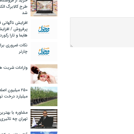
خرید از فروشگاه‌
طرح کالابرگ الک
شد
افزایش ناگهانی
پرفروش / افزایش
هایما و تارا رکورد
نکات ضروری برا
چارتر
وارادات شربت 
۲۵۰ میلیون اص
میلیارد درخت تو
مشاوره با بهتری
تهران چه تاثیری 