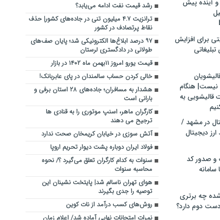
و آینده پیش
رشد قیمت نفت ادامه می‌یابد؟
یل
ترانزیت ۴.۷ میلیون تنی در جاده‌های کشور| حذف
نقاط پرتصادف در کشور
تی برای افزایش
۹۷ درصد ابلاغ‌ها الکترونیکی شد؛ پایان صف‌های
تبلیغاتی
طولانی در دادگستری لرستان
قیمت یورو امروز ۱۱بهمن ماه ۱۴۰۲ در بازار
الیشویان
خالی کردن حساب سالمندان در پای عابربانک!
 نیست| هنگام
هشدار به مسافران؛ جاده‌های ۲۸ استان برفی و
ت قالیشویی به
بارانی است
نیم
کارگران ماهر، اسنپ موتوری را به قنادی ها
ترجیح می دهند
ال در مشهد /
ارز دیجیتال
آتش سوزی در خیابان کریمخان صحت ندارد
فولاد ایران دوباره پشت دیوار تحریم اروپا
 و صدور کد
سنوات به کدام کارگران تعلق می‌گیرد ؟/ نحوه
 سامانه
محاسبه سنوات
هوای تهران ناسالم شد| پایتخت نشینان این
توصیه را جدی بگیرند
ده چه برتری
روش‌های کسب درآمد از نات کوین
ست دوم دارد؟
نمرات امتحانات نهایی آماده شد/ اعلام زمان