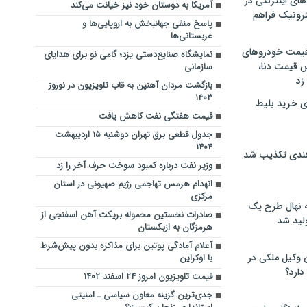
های اینترنتی در
آمریکا به دوستان خود نیز خیانت می‌کند
ترونیک فراهم
پاسخ منفی جهانبخش به اروپایی‌ها و
عربستانی‌ها
 قیمت خودروهای
نمایشگاه صنایع‌دستی یزد؛ گامی نو برای هدایای
 قیمت دنا،
سازمانی
 زد
بازگشت مردان آهنین به قاب تلویزیون در نوروز
۱۴۰۳
ی خرید بلیط
قیمت هفتگی نفت کاهش یافت
جدول قطعی برق تهران دوشنبه ۱۵ اردیبهشت
۱۴۰۴
هندی تکذیب شد
وزیر نفت درباره کمبود سوخت حرف آخر را زد
انهدام هرمس تهاجمی رژیم صهیونی در استان
مرکزی
له نهال طرح یک
صادرات نخستین محموله بریکت آهن اسفنجی از
لید شد
هرمزگان به ازبکستان
آعلام آمادگی پوتین برای مذاکره بدون پیش‌شرط
ن وکیل ملکی در
با اوکراین
دارد؟
قیمت تلویزیون امروز ۲۴ اسفند ۱۴۰۲
جدی‌ترین گزینه معاون سیاسی ـ امنیتی