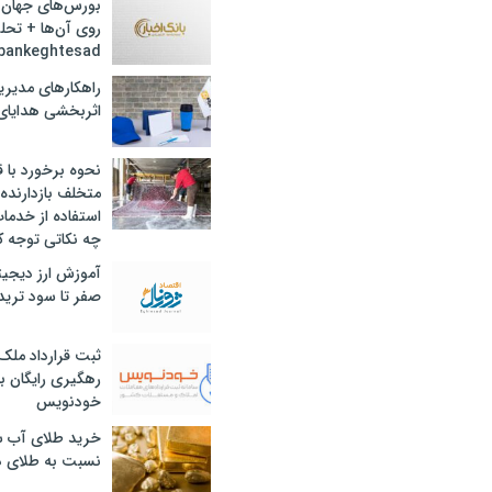
بورس‌های جهان 
روی آن‌ها + تحل
bankeghtesad
راهکارهای مدیری
اثربخشی هدایای 
نحوه برخورد با ق
متخلف بازدارنده
استفاده از خدما
چه نکاتی توجه ک
آموزش ارز دیجیت
صفر تا سود ترید 
ثبت قرارداد ملک
رهگیری رایگان با
خودنویس
خرید طلای آب ش
نسبت به طلای د