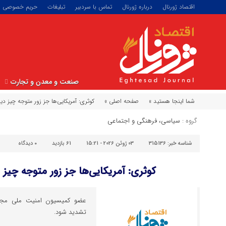
اقتصاد ژورنال
درباره ژورنال
تماس با سردبیر
تبلیغات
حریم خصوصی
صنعت و معدن و تجارت
شما اینجا هستید »
صفحه اصلی »
کوثری: آمریکایی‌ها جز زور متوجه چیز د
گروه :
سیاسی، فرهنگی و اجتماعی
شناسه خبر:
315136
03 ژوئن 2026 - 15:21
61 بازدید
۰
دیدگاه
کوثری: آمریکایی‌ها جز زور متوجه چیز
عضو کمیسیون امنیت ملی مجلس 
تشدید شود.