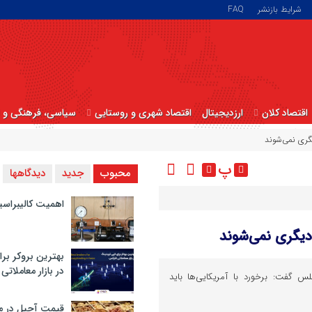
شرایط بازنشر
FAQ
اقتصاد کلان
ارزدیجیتال
اقتصاد شهری و روستایی
سیاسی، فرهنگی و ا
یگری نمی‌شوند
پ
محبوب
جدید
دیدگاهها
اهمیت کالیبراسی
 دیگری نمی‌شوند
بهترین بروکر برا
در بازار معاملاتی
گفت: برخورد با آمریکایی‌ها باید
قیمت آجیل در م