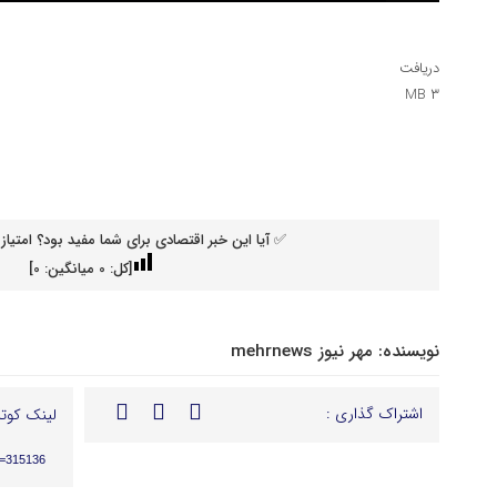
دریافت
۳ MB
✅ آیا این خبر اقتصادی برای شما مفید بود؟ امتیاز 
[کل:
0
میانگین:
0
]
نویسنده:
مهر نیوز mehrnews
اشتراک گذاری :
لینک کوتا
p=315136