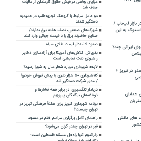
مزایای رفاهی در فیش حقوق کارمندان از مالیات
معاف شد
دو عامل مرتبط با گروهک تجزیه‌طلب در حمیدیه
دستگیر شدند
بازار لپ‌تاپ /
استوک به این
شهرک‌های صنعتی، نصف هفته برق ندارند/
صنایع حاضرند برق را با قیمت جهانی وارد کنند
صعود ادامه‌دار قیمت طلای سیاه
ماشین لباسشویی‎های ایرانی چند؟
بذرپاش: تلاش‌های آمریکا برای آزادسازی ذخایر
 پلاس
راهبردی نفت نمایشی است
لایحه شهرداری درباره شعار سال به شورا رسید؟
و در تبریز +
کلاهبرداری ۵۰ هزار نفری با پیش فروش خودرو!
صی
/ مدیر شرکت دستگیر شد
دریادار تنگسیری: در برابر همه فشارها و
ن هدایای
توطئه‌های بیگانگان پیروزیم
تریان
برنامه شهرداری تبریز برای هفتهٔ فرهنگی تبریز در
تهران چیست؟
ت های دانش
راهنمای کامل برگزاری مراسم ختم در مسجد
کشور
قبر در تهران چقدر گران می‌شود؟
رفراندوم تنها راه‌حل مسئله فلسطین است؛
نتانیاهو باید محاکمه شود