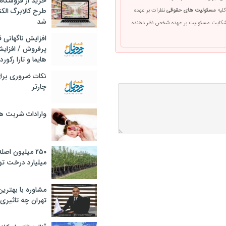
خرید از فروشگاه‌
طرح کالابرگ الک
کلیه
مسئولیت های حقوقی
نظرات بر عهده
شد
 شکایت مسئولیت بر عهده شخص نظر دهنده
افزایش ناگهانی
پرفروش / افزایش
هایما و تارا رکورد
نکات ضروری برا
چارتر
وارادات شربت 
۲۵۰ میلیون اص
میلیارد درخت تو
مشاوره با بهتری
تهران چه تاثیری 