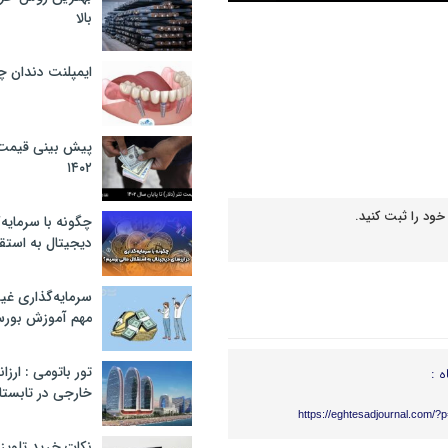
بالا
ایمپلنت دندان 
پیش بینی قیمت ت
۱۴۰۲
خود را ثبت کنید.
چگونه با سرمایه‌
دیجیتال به استق
سرمایه‌گذاری غ
مهم آموزش بور
تور باتومی : ارزا
ه :
خارجی در تابستان ۰۲
https://eghtesadjournal.com/?
نکات خرید تلویزیون