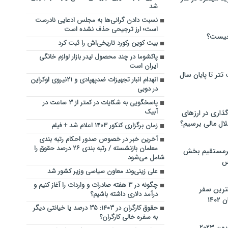
شد
نسبت دادن گرانی‌ها به مجلس ادعایی نادرست
است؛ ارز ترجیحی حذف نشده است
چیست؟
بیت کوین رکورد تاریخی‌اش را ثبت کرد
پاکشوما در چند محصول لیدر بازار لوازم خانگی
ایران است
تر تا پایان سال
انهدام انبار تجهیزات ضدپهپادی و ۲۱نیروی اوکراین
در دوبی
پاسخگویی به شکایات در کمتر از ۳ ساعت در
آبیک
گذاری در ارزهای
لال مالی برسیم؟
زمان برگزاری کنکور ۱۴۰۳ اعلام شد + فیلم
آخرین خبر در خصوص صدور احکام رتبه بندی
معلمان بازنشسته / رتبه بندی ۲۶ درصد حقوق را
یرمستقیم بخش
شامل می‌شود
س
علی زینی‌وند معاون سیاسی وزیر کشور شد
چگونه در ۳ هفته صادرات و واردات را آغاز کنیم و
نترین سفر
درآمد دلاری داشته باشیم؟
۱۴
حقوق کارگران در ۱۴۰۳: ۳۵ درصد یا خیانتی دیگر
به سفره خالی کارگران؟
 ۲۰۲۳