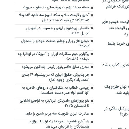
های اینترنتی در
ترونیک فراهم
حمله مجدد رژیم صهیونیستی به جنوب بیروت
آخرین قیمت طلا و سکه امروز سه شنبه ۱۲خرداد
۱۴۰۵/ کاهش قیمت ها + جدول
 قیمت خودروهای
 قیمت دنا،
خادمان پیاده‌روی اربعین حسینی در شهرری
تجلیل شدند
 زد
خودروهای برقی چطور صنعت خودرو را متحول
ی خرید بلیط
کردند؟
برگزاری دوم مذاکرات ایران و آمریکا/ در ایتالیا چه
خواهد گذشت؟
هندی تکذیب شد
مجری سابق فاکس‌نیوز رئیس پنتاگون می‌شود
جز پذیرش حقوق ایران که در پیشنهاد ۱۴ بندی
آمده، راه دیگری وجود ندارد
له نهال طرح یک
رییسی خطاب به متقاضیان داروهای خاص: به
لید شد
آنها گفتم اولا عمر دست خداست!
لغو پروازهای «امریکن ایرلاینز» به اراضی اشغالی
تا تابستان ۲۰۲۵
ن وکیل ملکی در
صادرات ایران ظرفیت سه برابر شدن را دارد
دارد؟
راه آهن شلمچه-بصره قدرت ارتباط عراق با
همسایگان را افزایش می‌دهد