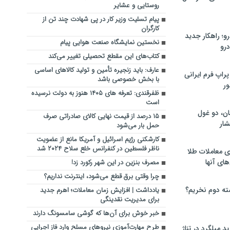
روستایی و عشایر
پیام تسلیت وزیر کار در پی شهادت چند تن از
کارگران
؛ راهکار جدید
نخستین نمایشگاه صنعت هوایی پیام
رو
کتاب‌های این مقطع تحصیلی تغییر می‌کند
عارف: باید زنجیره تأمین و تولید کالاهای اساسی
راپ فرم ایرانی
با بخش خصوصی باشد
ور
ظفرقندی: تعرفه های ۱۴۰۵ هنوز به دولت نرسیده
است
ان، دو غول
۱۵ درصد از قیمت نهایی کالای صادراتی صرف
ار
حمل بار می‌شود
کارشکنی رژیم اسرائیل و آمریکا مانع از عضویت
ناظر فلسطین در کنفرانس خلع سلاح ۲۰۲۴ شد
ی معاملات طلا
های آنها
مصرف بنزین در این شهر رکورد زد!
چرا وقتی برق قطع می‌شود، اینترنت نداریم؟
ته دوم نخریم؟
یادداشت | افزایش زمان معاملات؛ اهرم جدید
برای مدیریت نقدینگی
خبر خوش برای آن‌ها که گوشی سامسونگ دارند
طرح مهارت‌آموزی نیروهای مسلح وارد فاز اجرایی
 میلگرد در تناژ