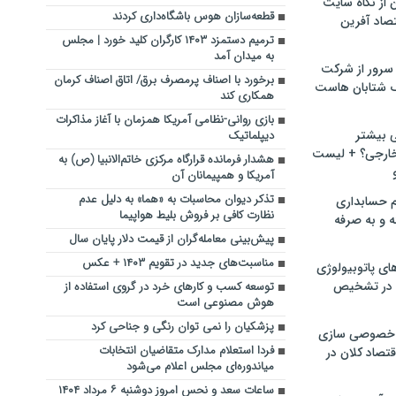
ن از نگاه سایت
قطعه‌سازان هوس باشگاه‌داری کردند
صاد آفرین
ترمیم دستمزد ۱۴۰۳ کارگران کلید خورد | مجلس
به میدان آمد
سرور از شرکت
برخورد با اصناف پرمصرف برق/ اتاق اصناف کرمان
 شتابان هاست
همکاری کند
بازی روانی-نظامی آمریکا همزمان با آغاز مذاکرات
ی بیشتر
دیپلماتیک
خارجی؟ + لیست
هشدار فرمانده قرارگاه مرکزی خاتم‌الانبیا (ص) به
آمریکا و همپیمانان آن
تذکر دیوان محاسبات به «هما» به دلیل عدم
م حسابداری
نظارت کافی بر فروش بلیط هواپیما
ه و به صرفه
پیش‌بینی معامله‌گران از قیمت دلار پایان سال
مناسبت‌های جدید در تقویم ۱۴۰۳ + عکس
ای پاتوبیولوژی
 در تشخیص
توسعه کسب‌ و کارهای خرد در گروی استفاده از
هوش مصنوعی است
پزشکیان را نمی توان رنگی و جناحی کرد
خصوصی سازی
فردا استعلام مدارک متقاضیان انتخابات
تصاد کلان در
میاندوره‌ای مجلس اعلام می‌شود
ساعات سعد و نحس امروز دوشنبه ۶ مرداد ۱۴۰۴