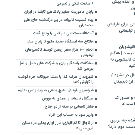
و آینده پیش
+ ساعت فلکی و نجومی
یل
پایان ماموریت سفیر پادشاهی تایلند در ایران
پیام تسلیت قالیباف در پی درگذشت حاج علی
تی برای افزایش
محمدیان
تبلیغاتی
آیت‌الله مستجابی دار فانی را وداع گفت
افتتاح سه ایستگاه جدید مترو تا پایان سال
الیشویان
انجام ۱۰۰ هزار سفر اربعین توسط تاکسی‌های
 نیست| هنگام
اینترنتی
ت قالیشویی به
مشکلات رانندگان باری و شرکت های حمل و نقل
نیم
بررسی شد
ال در مشهد /
شهروندان عرضه غذا با منشا حیوانات حرام‌گوشت
ارز دیجیتال
را گزارش کنند
فدراسیون فوتبال: هیچ بدهی به ویلموتس نداریم
 و صدور کد
سیگنال قالیباف و صیدی به بورس
 سامانه
فشار کاهشی بر سکه از دو جناح
واریز سود به حساب این افراد
ده چه برتری
از قاچاق تا کم‌اظهاری؛ بازار لوازم یدکی در دستان
ست دوم دارد؟
غیررسمی‌ها