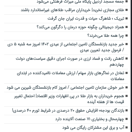
جمعه مسجد اردبیل پایگاه ملی میراث فرهنگی می‌شود
طلای مجازی نخرید| خریداران مراقب طلاهای غیراستاندارد باشند
تبریک ؛ شاهرگ حیات و قدرت ایران جان گرفت
همزاد دیجیتالی چگونه حوزه درمان را دگرگون می‌کند؟
چرا همه طلا می‌خرند؟
خبر جدید بازنشستگان تامین اجتماعی از عیدی ۱۴۰۲ امروز سه شنبه ۵ دی
/ فرمول جدید تعیین عیدی
کاهش رانت و فساد ارزی در صورت اجرای دقیق سیاست‌های دولت
چهاردهم
تعادل در نماگر‌های بازار سهام/ ارزش معاملات نا‌امید‌کننده در ابتدای
معاملات
خبر خوش سازمان تامین اجتماعی / امروز کام بازنشستگان شیرین می شود
هجوم خریداران به بازار طلا در پی اظهارات وزیر اقتصاد| احتمال تغییر
قیمت ها از هفته آینده
بازندگان بودجه؛ افزایش حقوق ۲۰ درصدی در شرایط تورم ۴۰ درصدی!
چهارمحال و بختیاری ۷۱ صنعت آلاینده دارد
آب و برق این مشترکان رایگان می شود