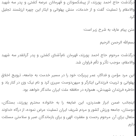
درگذشت حاج احمد پورزند، از پیشکسوتان و قهرمانان عرصه کشتی و پدر سه شهید
والامقام را تسلیت گفت و از خدمات، منش پهلوانی و ایثار این چهره ارزشمند تجلیل
کرد.
متن پیام عارف به شرح زیر است:
بسم‌الله الرحمن الرحیم
درگذشت مرحوم حاج احمد پورزند، قهرمان نام‌آشنای کشتی و پدر گرانقدر سه شهید
والامقام، موجب تأثر و تألم فراوان شد.
این مرد مؤمن و فداکار، عمر پربرکت خود را در مسیر خدمت به جامعه، ترویج اخلاق
پهلوانی و تربیت فرزندانی ایثارگر و میهن‌دوست سپری کرد و نام نیک وی در کنار یاد و
خاطره فرزندان شهیدش، همواره در حافظه ملت ایران ماندگار خواهد بود.
اینجانب ضمن ابراز همدردی، این ضایعه را به خانواده محترم پورزند، بستگان،
دوستان، جامعه ورزش کشور و مردم شریف ایران تسلیت عرض نموده، از درگاه خداوند
متعال برای آن مرحوم رحمت و مغفرت الهی و برای بازماندگان صبر و سلامتی مسئلت
دارم.