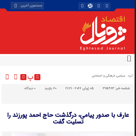
پ
گروه :
سیاسی، فرهنگی و اجتماعی
شناسه خبر:
315463
05 ژوئن 2026 - 21:21
60 بازدید
۰
دیدگاه
عارف با صدور پیامی، درگذشت حاج احمد پورزند را
تسلیت گفت