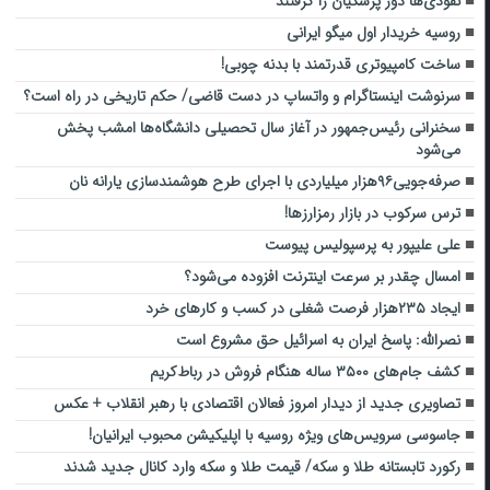
نفوذی‌ها دور پزشکیان را گرفتند
روسیه خریدار اول میگو ایرانی
ساخت کامپیوتری قدرتمند با بدنه چوبی!
سرنوشت اینستاگرام و واتساپ در دست قاضی/ حکم تاریخی در راه است؟
سخنرانی رئیس‌جمهور در آغاز سال تحصیلی دانشگاه‌ها امشب پخش
می‌شود
صرفه‌جویی۹۶هزار میلیاردی با اجرای طرح هوشمندسازی یارانه نان
ترس سرکوب در بازار رمزارزها!
علی علیپور به پرسپولیس پیوست
امسال چقدر بر سرعت اینترنت افزوده می‌شود؟
ایجاد ۲۳۵هزار فرصت شغلی در کسب و کارهای خرد
نصرالله: پاسخ ایران به اسرائیل حق مشروع است
کشف جام‌های ٣۵٠٠ ساله هنگام فروش در رباط‌کریم
تصاویری جدید از دیدار امروز فعالان اقتصادی با رهبر انقلاب + عکس
جاسوسی سرویس‌های ویژه روسیه با اپلیکیشن محبوب ایرانیان!
رکورد تابستانه طلا و سکه/ قیمت طلا و سکه وارد کانال جدید شدند