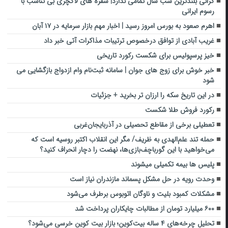
گرانی بلندترین شب سال تمامی ندارد| سفره های لاکچری بی تناسب با
رسوم ایرانی
اهرم صعود به بورس امروز رسید | اخبار مهم بازار سرمایه در ۱۷ آبان
غریب آبادی از توافق درخصوص ترتیبات مذاکرات آتی خبر داد
خیز پرسپولیس برای شکست رکورد تاریخی
خبر خوش برای زوج های جوان | سامانه ثبت‌نام وام ازدواج بازگشایی می
شود
در این تاریخ سکه را ارزان تر بخرید + جزئیات
رکورد فروش طلا شکست
تعطیلی برخی از مقاطع تحصیلی در آذربایجان‌غربی
حمله تند علم‌الهدی به ظریف/ مگر این انقلاب اکتبر روسیه است که
می‌خواهید با این گورباچف‌بازی‌ها، نهضت را دچار انحراف کنید؟
پلیس ها بیمه تکمیلی میشوند
وحدت رویه در حل مشکل پسماند مازندران نیاز است
مشکلات کمبود بلیت و ناوگان اتوبوس برطرف می‌شود
۶۰۰ میلیارد تومان از مطالبات چایکاران پرداخت شد
تحلیل چرخه‌های ۴ ساله بیت‌کوین؛ بازار بیت کوین خرسی می‌شود؟