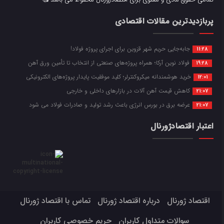
پربازدیدترین مقالات اقتصادی
جابه‌جایی حریم شهر قزوین برای اجرای پروژه فولاد!
11:28
فولاد نوین آرکا؛ همراه پروژه‌های صنعتی از انتخاب تا تأمین ورق آهن
19:28
خرید هوشمندانه میکروکنترلر؛ کلید موفقیت پایدار پروژه‌های الکترونیکی
12:01
کاهش قیمت آهن آلات در بازارهای داخلی و خارجی
21:07
عرضه برق در بورس انرژی باعث رشد تولید و صادرات فولاد می شود
21:07
اعتبار اقتصادژورنال
اقتصاد ژورنال
درباره اقتصاد ژورنال
تماس با اقتصاد ژورنال
سوالات متداول کاربران
حریم خصوصی کاربران