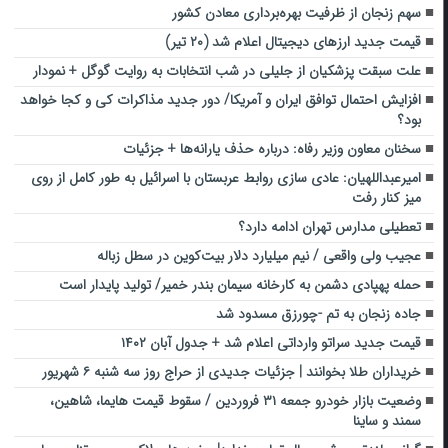
سهم زنجان از ظرفیت بهره‌برداری معادن کشور
قیمت جدید ارزهای دیجیتال اعلام شد (۲۰ تیر)
علت سبقت پزشکیان از جلیلی در شب انتخابات به روایت گوگل + نمودار
افزایش احتمال توافق ایران و آمریکا/ دور جدید مذاکرات کی و کجا خواهد
بود؟
سخنان معاون وزیر رفاه: درباره حذف یارانه‌ها + جزئیات
امیرعبداللهیان: عادی سازی روابط عربستان با اسرائیل به طور کامل از روی
میز کنار رفت
تعطیلی مدارس تهران ادامه دارد؟
عجیب ولی واقعی / نیم میلیارد دلار بیت‌کوین در سطل زباله
حمله پهپادی دشمن به کارخانه سیمان بندر خمیر/ تولید پایدار است
جاده زنجان به تم -چورزق مسدود شد
قیمت جدید سراتو وارداتی اعلام شد + جدول آبان ۱۴۰۲
خریداران طلا بخوانند | جزئیات جدیدی از حراج روز سه شنبه ۶ شهریور
وضعیت بازار خودرو جمعه ۳۱ فروردین / سقوط قیمت هایما، شاهین،
سمند و ساینا