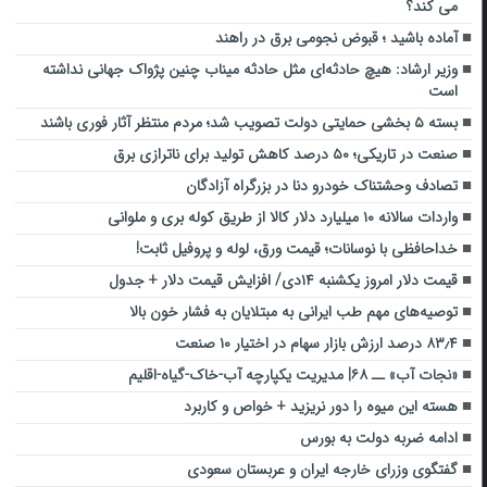
می کند؟
آماده باشید ؛ قبوض نجومی برق در راهند
وزیر ارشاد: هیچ حادثه‌ای‌ مثل حادثه میناب چنین پژواک جهانی نداشته
است
بسته ۵ بخشی حمایتی دولت تصویب شد؛ مردم منتظر آثار فوری باشند
صنعت در تاریکی؛ ۵۰ درصد کاهش تولید برای ناترازی برق
تصادف وحشتناک خودرو دنا در بزرگراه آزادگان
واردات سالانه ۱۰ میلیارد دلار کالا از طریق کوله بری و ملوانی
خداحافظی با نوسانات؛ قیمت ورق، لوله و پروفیل ثابت!
قیمت دلار امروز یکشنبه ۱۴دی/ افزایش قیمت دلار + جدول
توصیه‌های مهم طب ایرانی به مبتلایان به فشار خون بالا
۸۳٫۴ درصد ارزش بازار سهام در اختیار ۱۰ صنعت
«نجات آب» ــ ۶۸| مدیریت یکپارچه آب-خاک-گیاه-اقلیم
هسته این میوه را دور نریزید + خواص و کاربرد
ادامه ضربه دولت به بورس
گفتگوی وزرای خارجه ایران و عربستان سعودی