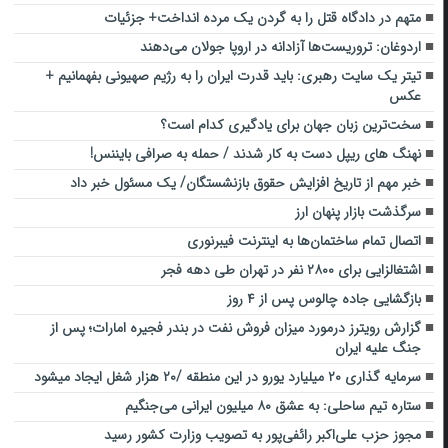
متهم در دادگاه قتل را به گردن یک مرده انداخت+ جزئیات
اردوغان: تروریست‌ها آزادانه در اروپا جولان می‌دهند
تیتر یک سایت رهبری: باید قدرت ایران را به رژیم صهیونی بفهمانیم +
عکس
سخت‌ترین زبان‌ جهان برای یادگیری کدام است؟
نهنگ های ریپل دست به کار شدند / حمله به صرافی بایننس!
خبر مهم از تاریخ افزایش حقوق بازنشستگان/ یک مسئول خبر داد
سرگذشت بازار پنهان ارز
اتصال تمام ساختمان‌ها به اینترنت فیبرنوری
اشتغالزایی برای ۲۸۰۰ نفر در تهران طی دهه فجر
بازگشایی جاده چالوس پس از ۴ روز
گزارش رویترز درمورد میزان فروش نفت در بندر فجیره امارات؛ پس از
جنگ علیه ایران
سرمایه گذاری ۲۰ میلیارد یورو در این منطقه /۲۰ هزار شغل ایجاد میشود
ستاره تیم ساحلی: به عشق ۸۰ میلیون ایرانی می‌جنگیم
مجوز حزب علی‌اکبر رائفی‌پور به تصویب وزارت کشور رسید