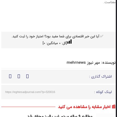
معناست.
✅ آیا این خبر اقتصادی برای شما مفید بود؟ امتیاز خود را ثبت کنید.
[کل:
0
میانگین:
0
]
نویسنده:
مهر نیوز mehrnews
اشتراک گذاری :
لینک کوتاه :
https://eghtesadjournal.com/?p=320016
📰 اخبار مشابه را مشاهده می کنید
مطالبه ۹ ساله مردم غرب البرز محقق شد