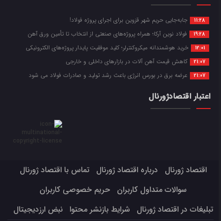
جابه‌جایی حریم شهر قزوین برای اجرای پروژه فولاد!
11:28
فولاد نوین آرکا؛ همراه پروژه‌های صنعتی از انتخاب تا تأمین ورق آهن
19:28
خرید هوشمندانه میکروکنترلر؛ کلید موفقیت پایدار پروژه‌های الکترونیکی
12:01
کاهش قیمت آهن آلات در بازارهای داخلی و خارجی
21:07
عرضه برق در بورس انرژی باعث رشد تولید و صادرات فولاد می شود
21:07
اعتبار اقتصادژورنال
اقتصاد ژورنال
درباره اقتصاد ژورنال
تماس با اقتصاد ژورنال
سوالات متداول کاربران
حریم خصوصی کاربران
تبلیغات در اقتصاد ژورنال
شرایط بازنشر محتوا
نبض ارزدیجیتال