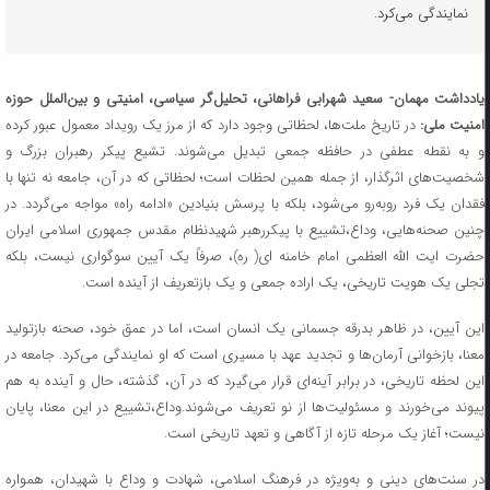
نمایندگی می‌کرد.
یادداشت مهمان- سعید شهرابی فراهانی، تحلیل‌گر سیاسی، امنیتی و بین‌الملل حوزه
منیت ملی:
در تاریخ ملت‌ها، لحظاتی وجود دارد که از مرز یک رویداد معمول عبور کرده
و به نقطه عطفی در حافظه جمعی تبدیل می‌شوند. تشیع پیکر رهبران بزرگ و
شخصیت‌های اثرگذار، از جمله همین لحظات است؛ لحظاتی که در آن، جامعه نه تنها با
فقدان یک فرد روبه‌رو می‌شود، بلکه با پرسش بنیادین «ادامه راه» مواجه می‌گردد. در
چنین صحنه‌هایی، وداع،تشییع با پیکررهبر شهیدنظام مقدس جمهوری اسلامی ایران
حضرت ایت الله العظمی امام خامنه ای( ره)، صرفاً یک آیین سوگواری نیست، بلکه
تجلی یک هویت تاریخی، یک اراده جمعی و یک بازتعریف از آینده است.
این آیین، در ظاهر بدرقه جسمانی یک انسان است، اما در عمق خود، صحنه بازتولید
معنا، بازخوانی آرمان‌ها و تجدید عهد با مسیری است که او نمایندگی می‌کرد. جامعه در
این لحظه تاریخی، در برابر آینه‌ای قرار می‌گیرد که در آن، گذشته، حال و آینده به هم
پیوند می‌خورند و مسئولیت‌ها از نو تعریف می‌شوند.وداع،تشییع در این معنا، پایان
نیست؛ آغاز یک مرحله تازه از آگاهی و تعهد تاریخی است.
در سنت‌های دینی و به‌ویژه در فرهنگ اسلامی، شهادت و وداع با شهیدان، همواره