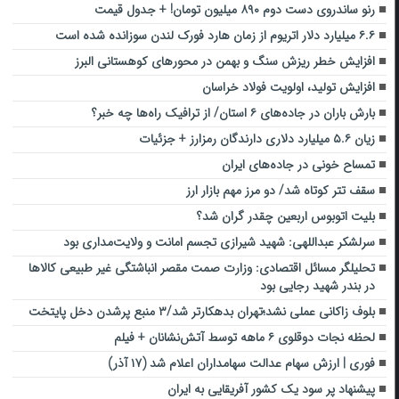
رنو ساندروی دست دوم ۸۹۰ میلیون تومان! + جدول قیمت
۶.۶ میلیارد دلار اتریوم از زمان هارد فورک لندن سوزانده شده است
افزایش خطر ریزش سنگ و بهمن در محورهای کوهستانی البرز
افزایش تولید، اولویت فولاد خراسان
بارش باران در جاده‌های ۶ استان/ از ترافیک راه‌ها چه خبر؟
زیان ۵.۶ میلیارد دلاری دارندگان رمزارز + جزئیات
تمساح خونی در جاده‌های ایران
سقف تتر کوتاه شد/ دو مرز مهم بازار ارز
بلیت اتوبوس اربعین چقدر گران شد؟
سرلشکر عبداللهی: شهید شیرازی تجسم امانت و ولایت‌مداری بود
تحلیلگر مسائل اقتصادی: وزارت صمت مقصر انباشتگی غیر طبیعی کالاها
در بندر شهید رجایی بود
بلوف زاکانی عملی نشد؛تهران بدهکارتر شد/۳ منبع پرشدن دخل پایتخت
لحظه نجات دوقلوی ۶ ماهه توسط آتش‌نشانان + فیلم
فوری | ارزش سهام عدالت سهامداران اعلام شد (۱۷ آذر)
پیشنهاد پر سود یک کشور آفریقایی به ایران