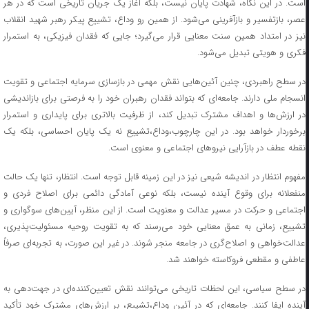
است. در این نگاه، شهادت پایان نیست، بلکه آغاز یک جریان تاریخی است که در هر
عصر، بازتفسیر و بازآفرینی می‌شود. از همین رو وداع، تشییع پیکر رهبر شهید انقلاب
نیز در امتداد همین سنت معنایی قرار می‌گیرد؛ جایی که فقدان فیزیکی، به استمرار
فکری و هویتی تبدیل می‌شود.
در سطح راهبردی، چنین آئین‌هایی نقش مهمی در بازسازی سرمایه اجتماعی و تقویت
انسجام ملی دارند. جامعه‌ای که بتواند فقدان رهبران خود را به فرصتی برای بازاندیشی
در ارزش‌ها و اهداف مشترک تبدیل کند، از ظرفیت بالاتری برای پایداری و استمرار
برخوردار خواهد بود. در این چارچوب،وداع،تشییع نه یک پایان احساسی، بلکه یک
نقطه عطف در بازآرایی نیروهای اجتماعی و معنوی است.
مفهوم انتظار در اندیشه شیعی نیز در این زمینه قابل توجه است. انتظار، تنها یک حالت
منفعلانه برای وقوع آینده نیست، بلکه نوعی آمادگی دائمی برای اصلاح فردی و
اجتماعی و حرکت در مسیر عدالت و معنویت است. از این منظر، آیین‌های سوگواری و
تشییع، زمانی به عمق معنایی خود می‌رسند که به تقویت روحیه مسئولیت‌پذیری،
عدالت‌خواهی و اصلاح‌گری در جامعه منجر شوند. در غیر این صورت، به تجربه‌ای صرفاً
عاطفی و مقطعی فروکاسته خواهند شد.
در سطح سیاسی، این لحظات تاریخی می‌توانند نقش تعیین‌کننده‌ای در جهت‌دهی به
آینده ایفا کنند. جامعه‌ای که در آئین وداع،تشییع، بر ارزش‌های مشترک خود تأکید