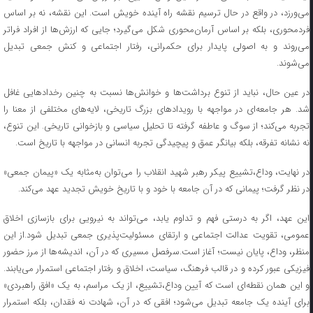
می‌ورزد، در واقع در حال ترسیم نقشه راه آینده خویش است. این نقشه، نه بر اساس
فردمحوری، بلکه بر اساس آرمان‌محوری شکل می‌گیرد؛ جایی که ارزش‌ها از افراد فراتر
می‌روند و به اصولی پایدار برای حکمرانی، رفتار اجتماعی و کنش جمعی تبدیل
می‌شوند.
در عین حال، نباید از تنوع برداشت‌ها و خوانش‌ها نسبت به چنین رخدادهایی غافل
شد. هر جامعه‌ای در مواجهه با رویدادهای بزرگ تاریخی، لایه‌های مختلفی از معنا را
تجربه می‌کند؛ از سوگ و عاطفه گرفته تا تحلیل سیاسی و بازخوانی تاریخی. این تنوع،
نه نشانه تفرقه، بلکه بیانگر عمق و پیچیدگی تجربه انسانی در مواجهه با تاریخ است.
در نهایت، وداع،تشییع پیکر رهبر شهید انقلاب را می‌توان به‌مثابه یک «پیمان جمعی»
در نظر گرفت؛ پیمانی که در آن جامعه با خود و با تاریخ خویش تجدید عهد می‌کند.
این عهد، اگر به درستی فهم و تداوم یابد، می‌تواند به نیرویی برای بازسازی اخلاق
عمومی، تقویت عدالت اجتماعی و ارتقای مسئولیت‌پذیری جمعی تبدیل شود.از این
منظر، وداع، پایان نیست؛ آغاز است.سرفصل مسیری که در آن، اندیشه‌ها از مرز حضور
فیزیکی عبور کرده و در قالب فرهنگ، سیاست، اخلاق و رفتار اجتماعی استمرار می‌یابند.
و این همان نقطه‌ای است که آیین وداع،تشییع، از یک مراسم، به یک «افق راهبردی»
برای آینده یک جامعه تبدیل می‌شود؛ افقی که در آن، شهادت نه فقدان، بلکه استمرار