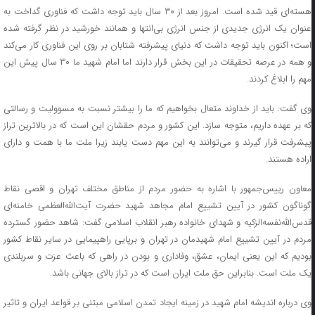
هسته‌ای قید شده است. امروز بعد از ۳۰ سال باید توجه داشت که فناوری گداخت به
عنوان یک انرژی جدیدی از جنس انرژی بی‌انتها و همانند خورشید در نظر گرفته شده
است؛ اکنون باید توجه داشت که دنیای پیشرفته شتابان بر روی این فناوری کار می‌کند
و همه در عرصه تحقیقات در این بخش قرار دارند اما امام شهید ما ۳۰ سال پیش این
مهم را ابلاغ کردند.
وی گفت: باید از خداوند متعال بخواهیم که ما را بیشتر نسبت به مسوولیت و رسالتی
که بر عهده داریم، متوجه سازد. این کشور و مردم حقشان این است که در بالاترین تراز
پیشرفت قرار گیرند و می‌توانند به این مهم دست یابند زیرا ملت ما با همت و دارای
اراده هستند.
معاون رییس‌جمهور با اشاره به حضور مردم از مناطق مختلف تهران و اقصی نقاط
گوناگون کشور در آیین تشییع امام مجاهد شهید حضرت آیت‌الله‌العظمی خامنه‌ای
قدس‌الله‌نفسه‌الزکیه و شهدای خانواده‌ رهبر انقلاب اسلامی گفت: شاهد حضور گسترده
مردم در آیین تشییع امام شهیدمان در تهران و برپایی راهپیمایی در سایر نقاط کشور
بودیم که این یعنی ایمان، ‌عشق‌، وفاداری و بودن در راهی که باعث عزت و سربلندی
یک ملت است. بنابراین حق ملت ایران است که در تراز بالای جهانی باشد.
وی درباره اندیشه امام شهید در زمینه ایجاد تمدن اسلامی مبتنی بر قواعد ایران و تاثیر