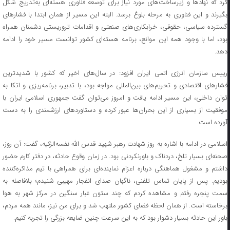
کرد که نهادها و زیرساخت‌های مورد نیاز برای توسعه فناوری هسته‌ای به‌تدریج شکل
بگیرند و این فناوری به مرحله بلوغ برسد. البته این مسیر از همان ابتدا با فشارهای
گسترده سیاسی، حقوقی، خرابکاری‌های صنعتی و اقدامات تروریستی دشمنان همراه
بود، اما با وجود همه این موانع، برنامه هسته‌ای کشور توانست مسیر خود را ادامه
دهد.
رییس سازمان انرژی اتمی ایران افزود: در سال‌های اخیر که کشور با شدیدترین
فشارهای اقتصادی و تحریم‌های بین‌المللی مواجه بود، با تدبیر، برنامه‌ریزی و اتکا به
توان داخلی، این مسیر ادامه یافت و امروز می‌توان گفت جمهوری اسلامی ایران با
موفقیت از بسیاری از این بحران‌ها عبور کرده و دستاوردهای ارزشمندی را به دست
آورده است.
اسلامی در ادامه با اشاره به روز شهادت رهبر شهید قدس الله نفسه‌الزکیه، گفت: آن روز،
صحنه‌ای بسیار تلخ، دردناک و باورنکردنی بود. در زمان وقوع حادثه، در دفتر کارم حضور
داشتم و مشغول هماهنگی درباره اعزام نماینده‌ای برای همراهی با تیم مذاکره‌کننده
بودیم. پس از پایان تماس تلفنی، ناگهان صدای انفجار مهیبی شنیدم؛ بلافاصله به
سمت پنجره رفتم و مشاهده کردم که چند ستون غبار سنگین در مرکز شهر به هوا
برخاسته است. از همان لحظه فضای کشور ملتهب شد و برای من نیز، مانند همه مردم،
باور این حادثه بسیار دشوار بود که به این سرعت چنین ضایعه بزرگی را تجربه کنیم.