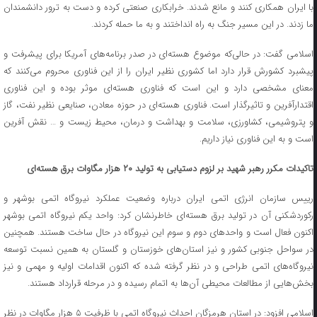
با ایران همکاری کنند و مانع شدند. خرابکاری صنعتی کرده و دست به ترور دانشمندان
ما زدند. در این مسیر جنگ به راه انداختند و به ما حمله کردند.
اسلامی گفت: در حالی‌که موضوع هسته‌ای در صدر برنامه‌های آمریکا برای پیشرفت و
پیشبرد کشورش قرار دارد اما کشوری نظیر ایران را از این فناوری محروم می‌کنند که
معنای مشخصی دارد و این است که فناوری هسته‌ای موثر بوده و این فناوری
اقتدارآفرین و تاثیرگذار است. فناوری هسته‌ای در حوزه معادن، صنایعی نظیر نفت، گاز
و پتروشیمی، کشاورزی، سلامت و بهداشت و درمان، محیط زیست و … نقش آفرین
است و به این فناوری نیاز داریم.
تاکیدات مکرر رهبر شهید بر لزوم دستیابی به تولید ۲۰ هزار مگاوات برق هسته‌ای
رییس سازمان انرژی اتمی ایران درباره وضعیت عملکرد نیروگاه اتمی بوشهر و
رکوردشکنی آن در تولید برق هسته‌ای خاطرنشان کرد: واحد یکم نیروگاه اتمی بوشهر
اکنون فعال است و واحدهای دوم و سوم این نیروگاه در حال ساخت هستند. همچنین
در سواحل جنوبی کشور و نیز استان‌های خوزستان و گلستان به همین نسبت توسعه
نیروگاه‌های اتمی طراحی و در نظر گرفته شده که اکنون اقدامات اولیه و مهمی و نیز
بخش‌هایی از مطالعات محیطی آن‌ها به اتمام رسیده و در مرحله قرارداد هستند.
اسلامی افزود: در استان هرمزگان احداث نیروگاه اتمی با ظرفیت ۵ هزار مگاوات در نظر