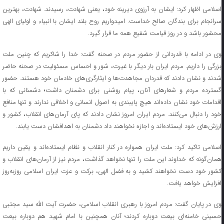
اسلامی اظهار کرد: ایشان به آرزوی دیرینه خود، یعنی شهادت، رسیدند. شهادت، بهترین
سرانجام برای بندگان صالح خداست. امیدواریم روح بلند ایشان با انبیاء و اولیای الهی
محشور باشد و در روز قیامت شفیع همه ما قرار گیرد.
وی در ادامه با قدردانی از حضور مردم در صحنه گفت: خدا را شاکریم که چنین ملت
بزرگی را داریم. مردم ایران بار دیگر با غیرت، شور و احساس مسئولیت در صحنه حاضر
شدند و نشان دادند که قدردان مجاهدت‌ها و ایثارگری‌های خادمان خود هستند. حضور
گسترده مردم و شعارهای آنان، پیام روشنی برای دشمنان داشت؛ دشمنانی که با
اقدامات خود نشان داده‌اند هیچ پایبندی به اصول انسانی و اخلاقی ندارند و تنها منافع
خود را دنبال می‌کنند. مردم ایران امروز نشان دادند که پای آرمان‌های انقلاب، کشور و
ارزش‌های خود ایستاده‌اند و اجازه نخواهند داد دشمنان به اهدافشان دست یابند.
اسلامی تاکید کرد: ملت ایران همواره در کنار انقلاب و نظام ایستاده‌اند و یقین داریم
همان‌گونه که خداوند این ملت را تنها نخواهد گذاشت، مردم نیز از آرمان‌های انقلاب و
کشور خود دست نخواهند کشید و به فضل الهی، برکت و عزت ایران اسلامی روزبه‌روز
افزایش خواهد یافت.
وی در پایان گفت: مردم امروز با رهبری انقلاب اسلامی، حضرت آیت الله سید مجتبی
حسینی خامنه‌ای بیعت دوباره کردند؛ آنان همچنین با امام شهید هم دوباره بیعت