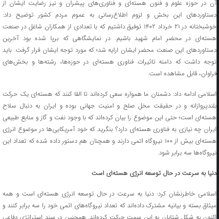
آن در حوزه علوم و فنون هسته‌ای و فناوری‌های پیشران و نیز رضایت ایشان از
دستاوردهای این بخش و لزوم اطلاع‌رسانی به عموم مردم کشور توضیح داد:
خوشبختانه در ۲۱ خرداد ۱۴۰۲ توفیق داشتیم که با تعدادی از همکاران شاغل در صنعت
هسته‌ای در محضر امام شهید باشیم. در نمایشگاهی که برپا شده بود آخرین
دستاوردهای این صنعت محضر ایشان ارایه شد؛‌ که مورد توجه ایشان قرار گرفت. باید
توجه داشت که دامنه تاثیرات فناوری هسته‌ای در حوزه‌ها، رشته‌ها و بخش‌های
فراوان، قابل مشاهده است.
اسلامی ادامه داد: دشمنان ما همواره سعی کرده‌اند تا القا کنند که هسته‌ای یک حرکت
بلندپروازانه و در حقیقت مخل صلح و امنیت جهانی بوده و ایران به دنبال سلاح
هسته‌ای است؛ حتی این موضوع را بیان کرده‌اند که با وجود نفت و گاز و منابع طبیعی
ایران چه نیازی به فناوری هسته‌ای دارد؟ بنگرید که خود آمریکایی‌ها در موضوع انرژی
هسته‌ای بیش از ۱۰۰ نیروگاه اتمی دارند و همچنان هم دستور داده شده که تعداد این
نیروگاه‌ها سه برابر شود.
دنیا به سرعت در حال توسعه انرژی هسته‌ای است
اسلامی خاطرنشان کرد: دنیا به سرعت در حال توسعه انرژی هسته‌ای است و همه
میثاق بسته و بیانیه مشترک داده‌اند که تعداد نیروگاه‌های اتمی خود را سه برابر کنند و
اکنون به شکل شتابان به این سمت حرکت کرده‌اند. همچنین در سند استراتژی دفاعی