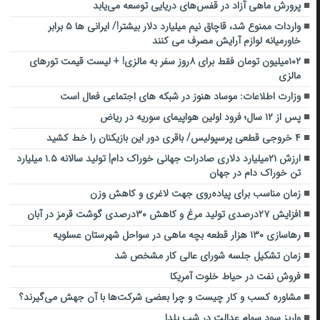
پرورش ماهی آزاد در قفس‌های دریایی توسعه می‌یابد
واردات ممنوع شد، قاچاق نیم میلیارد دلار بیشتر!/ ایرانی ها ۵ برابر
خاورمیانه لوازم آرایش مصرف می کنند
۱۰۲میلیون تومان فقط برای ۸روز سفر به مالزی! + لیست قیمت تورهای
مالزی
وزارت اطلاعات: موساد هنوز در شبکه های اجتماعی فعال است
پس از ۱۲ سال؛ فرود اولین هواپیمای سوریه در ریاض
۴ خروجی قطعی پرسپولیس/ باقری دور این بازیکنان را خط کشید
ارزش ۲۱میلیارد دلاری صادرات جهانی خوراک دام| تولید سالانه ۱.۵ میلیارد
تن خوراک دام در جهان
زمان مناسب برای پیاده‌روی جهت لاغری و کاهش وزن
افزایش ۲۷درصدی تولید مرغ و کاهش ۳۰درصدی گوشت قرمز در آبان
رهاسازی ۱۳۰ هزار قطعه بچه ماهی در سواحل شهرستان عسلویه
زمان تشکیل جلسه شورای عالی کار مشخص شد
فروش نفت در حیاط خلوت آمریکا
مشاوره کسب و کار چیست و چرا بعضی شرکت‌ها با آن جهش می‌گیرند؟
واریز سود سهام عدالت در شب یلدا