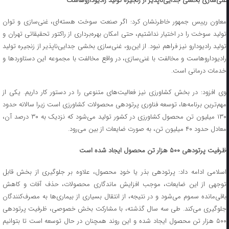
غنی‌سازی بخشی جدایی‌ناپذیر از زنجیره تولید رادیوداروهاست
معاون رییس جمهور خاطرنشان کرد: اگر صنعت سوخت هسته‌ای، غنی‌سازی و توان
تولید سوخت را در اختیار نداشتیم، حتی امکان بهره‌برداری از راکتور تحقیقاتی تهران و
تولید رادیودارو نیز فراهم نبود. از این‌رو، غنی‌سازی بخشی جدایی‌ناپذیر از زنجیره تولید
رادیوداروهاست و مخالفت با غنی‌سازی، در واقع مخالفت با مجموعه این دستاوردها و
خدمات درمانی است.
وی افزود: در بخش کشاورزی نیز فعالیت‌های متنوعی را در دستور کار داریم. یکی از
مهم‌ترین برنامه‌ها، توسعه فناوری پرتودهی محصولات کشاورزی است زیرا سالانه حدود
۱۳۰ میلیون تن محصول کشاورزی در کشور تولید می‌شود که نزدیک به ۳۰ درصد آن،
معادل حدود ۴۰ میلیون تن، به صورت ضایعات از بین می‌رود.
ظرفیت پرتودهی ۵۰۰ هزار تن محصول ایجاد شده است
اسلامی ادامه داد: پرتودهی بذر یا خودِ محصول، علاوه بر جلوگیری از بخش قابل
توجهی از این ضایعات، موجب افزایش ماندگاری محصولات، حذف آفات و کاهش
باقی‌مانده سموم می‌شود و در نتیجه، از انتقال بسیاری از بیماری‌ها به مصرف‌کنندگان
جلوگیری می‌کند. طی سه سال گذشته، با مشارکت بخش خصوصی، ظرفیت پرتودهی
۵۰۰ هزار تن محصول ایجاد شده و این روند همچنان در حال توسعه است تا بتوانیم