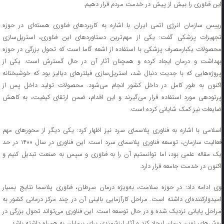
این فناوری را بیش از پیش در خدمت مردم قرار دهیم.
رییس سازمان انرژی اتمی ایران با اشاره به کاربردهای فناوری هسته‌ای در حوزه
تجهیزات پزشکی گفت: یکی از مهم‌ترین دستاوردهای این فناوری، استریل‌سازی
محصولات یکبارمصرف پزشکی با استفاده از اشعه گاما است که تحول بزرگی در حوزه
بهداشت و درمان ایجاد کرده و همچنان آثار آن در حال گسترش است. یکی از
پروژه‌هایی که با جدیت دنبال شد، استریل‌سازی فیلترهای دیالیز بود که خوشبختانه
اکنون به طور کامل در داخل کشور انجام می‌شود. محصولات تولید داخل پس از
پرتودهی مورد استفاده قرار می‌گیرند و این اقدام، ضمن ارتقای کیفیت، به کاهش
ضایعات نیز کمک شایانی کرده است.
اسلامی با اشاره به فناوری پلاسمای سرد نیز اظهار کرد: یکی دیگر از محورهای مهم
فعالیت سازمان، توسعه فناوری پلاسمای سرد است. این فناوری در سال ۱۴۰۰ در حد
یک مقاله علمی بود، اما توانستیم آن را به فناوری و سپس به صنعت تبدیل کنیم و
اکنون در خدمت جامعه قرار دارد.
وی ادامه داد: در حوزه سلامت، به‌ویژه درمان سرطان، فناوری پلاسما نتایج بسیار
امیدوارکننده‌ای داشته است. مراحل کارآزمایی بالینی آن در چند مرکز درمانی کشور به
مراحل پایانی نزدیک شده و در حال توسعه است. این فناوری می‌تواند تحول بزرگی در
روش‌های نوین درمان ایجاد کند و آثار ارزشمندی برای بیماران به همراه داشته باشد.