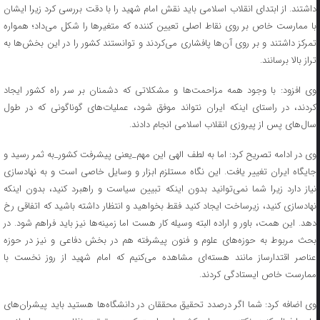
داشتند. از ابتدای انقلاب اسلامی باید نقش امام شهید را با دقت بررسی کرد زیرا ایشان
با ممارست خاص بر روی نقاط اصلی تعیین کننده که متغیرها را شکل می‌داد؛ همواره
تمرکز داشتند و بر روی آن‌ها پافشاری می‌کردند و توانستند کشور را در این بخش‌ها به
تراز بالا برسانند.
وی افزود: با وجود همه مزاحمت‌ها و مشکلاتی که دشمنان بر سر راه کشور ایجاد
کردند، در راستای اینکه ایران نتواند موفق شود، عملیات‌های گوناگونی که در طول
سال‌های پس از پیروزی انقلاب اسلامی انجام دادند.
وی در ادامه تصریح کرد: اما به لطف الهی این مهم_یعنی پیشرفت کشور_به ثمر رسید و
جایگاه ایران تغییر یافت. این نگاه مستلزم ابزار و وسایل خاصی است و به نهادسازی
نیاز دارد زیرا شما نمی‌توانید بدون اینکه تبیین سیاست و راهبرد کنید، بدون اینکه
نهادسازی کنید، زیرساخت ایجاد کنید فقط بخواهید و انتظار داشته باشید که اتفاقی رخ
دهد. این همت، باور و اراده البته وسیله کار هست اما زمینه‌ها نیز باید فراهم شود. در
بحث مربوط به حوزه‌های علوم و فنون پیشرفته هم در بخش دفاعی و نیز در حوزه
عناصر اقتدارساز مانند هسته‌ای مشاهده می‌کنیم که امام شهید از روز نخست با
ممارست خاص ایستادگی کردند.
وی اضافه کرد: شما اگر درصدد تحقیق محققان در دانشگاه‌ها هستید باید پیشران‌های