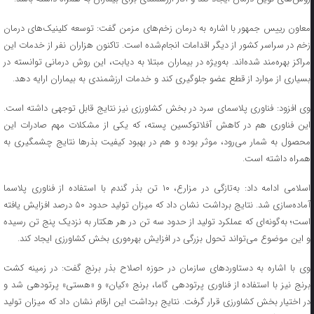
معاون رییس جمهور با اشاره به درمان زخم‌های مزمن گفت: توسعه کلینیک‌های درمان
زخم در سراسر کشور از دیگر اقدامات انجام‌شده است. تاکنون هزاران نفر از خدمات این
مراکز بهره‌مند شده‌اند. به‌ویژه در بیماران مبتلا به دیابت، این روش درمانی توانسته در
بسیاری از موارد از قطع عضو جلوگیری کند و خدمات ارزشمندی به بیماران ارایه دهد.
وی افزود: فناوری پلاسمای سرد در بخش کشاورزی نیز نتایج قابل توجهی داشته است.
این فناوری هم در کاهش آفلاتوکسین پسته، که یکی از مشکلات مهم صادرات این
محصول به شمار می‌رود، موثر بوده و هم در بهبود کیفیت بذرها نتایج چشمگیری به
همراه داشته است.
اسلامی ادامه داد: به‌تازگی در مزارع، ۱۰ تن بذر گندم با استفاده از فناوری پلاسما
آماده‌سازی شد. نتایج برداشت نشان داد که میزان تولید حدود ۵۰ درصد افزایش یافته
است؛ به‌گونه‌ای که عملکرد تولید از حدود سه تن در هر هکتار به نزدیک پنج تن رسیده
و این موضوع می‌تواند تحول بزرگی در افزایش بهره‌وری بخش کشاورزی ایجاد کند.
وی با اشاره به دستاوردهای سازمان در حوزه اصلاح بذر برنج گفت: در زمینه کشت
برنج نیز با استفاده از فناوری پرتودهی گاما، برنج «کیان» و «هستی» پرتودهی شد و
در اختیار بخش کشاورزی قرار گرفت. نتایج برداشت این ارقام نشان داد که میزان تولید