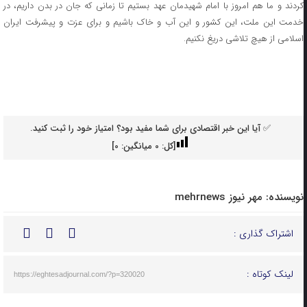
کردند و ما هم امروز با امام شهیدمان عهد بستیم تا زمانی که جان در بدن داریم، در
خدمت این ملت، این کشور و این آب و خاک باشیم و برای عزت و پیشرفت ایران
اسلامی از هیچ تلاشی دریغ نکنیم.
✅ آیا این خبر اقتصادی برای شما مفید بود؟ امتیاز خود را ثبت کنید.
[کل:
0
میانگین:
0
]
نویسنده:
مهر نیوز mehrnews
اشتراک گذاری :
لینک کوتاه :
https://eghtesadjournal.com/?p=320020