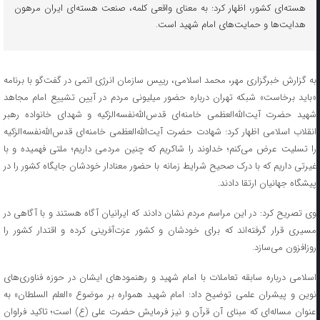
هسته‌ای کشور، اظهار کرد: به معنای واقعی کلمه، صنعت هسته‌ای ایران مرهون
هدایت‌ها و حمایت‌های امام شهید است.
به گزارش خبرگزاری مهر، محمد اسلامی، رییس سازمان انرژی اتمی در گفت‌گو با برنامه
«باید برخاست» شبکه تهران درباره حضور میلیونی مردم در آیین تشییع امام مجاهد
شهید حضرت آیت‌الله‌العظمی خامنه‌ای قدس‌الله‌نفسه‌الزکیه و شهدای خانواده‌ رهبر
انقلاب اسلامی اظهار کرد: شهادت حضرت آیت‌الله‌العظمی خامنه‌ای قدس‌الله‌نفسه‌الزکیه
را تسلیت عرض می‌کنم؛ خداوند را شاکریم که چنین مردمی داریم؛ ملتی فهمیده و با
غیرتی داریم که با درک صحیح شرایط زمانه با حضور معنادار خودشان جایگاه کشور را در
پیشگاه جهانیان ارتقا دادند.
وی تصریح کرد: در این مراسم مردم نشان دادند که ایرانیان آگاه هستند و با آگاهی در
مسیری قرار گرفته‌اند که برای خودشان و کشور عزت‌آفرینی کرده و اقتدار کشور را
روزافزون می‌سازد.
اسلامی درباره سابقه تعاملات با امام شهید و رهنمودهای ایشان در حوزه فناوری‌های
نوین و پیشران علمی توضیح داد: امام شهید همواره بر موضوع «العلم السلطان» به
عنوان مساله‌ای که مبنای آن قرآن و نیز فرمایش حضرت علی‌ (ع) است؛ تاکید فراوان