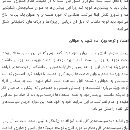
علم را فعال کنید. نکته‌ مهم برای کشور این است که در حقیقت نظام جمهوری اسلامی
ایران باید به پیشران‌ها توجه کند زیرا این پیشران‌ها به عنوان شتاب‌بخش شکوفایی
علم و فناوری نقش ایفا می‌کنند. هنگامی که حوزه هسته‌ای به عنوان یک برنامه ابلاغ
می‌شود باید توجه داشت که ذیل آن دریایی از پروژه‌ها و برنامه‌های تحقیقاتی شکل
می‌گیرد.
اعتماد و توجه ویژه امام شهید به جوانان
رییس سازمان انرژی اتمی ایران اظهار کرد: نکته مهمی که در این مسیر معنادار بوده،
بحث توجه به جوانان است. امام شهید توجه و اعتقاد ویژه‌ای به جوانان داشتند
به‌طوری‌که بنده در این جامعه پس از فارغ‌التحصیلی از دانشگاه از فرصت‌های فراهم
شده بهره‌مند شدم و واین فرصت‌ها زمینه کار و خدمت را فراهم کرد. اعتمادی که امام
شهیدمان به جوانان داشتند؛ قابل مشاهده است. امام شهید امت به سخنان افراد
توجه ویژه می‌کرد؛ نشست‌ها و جلساتی عمومی و خصوصی که ایشان با صاحبان فکر
و اندیشه داشتند، بی‌شمار بود. به همه استعدادها فرصت می‌دادند تا افراد بتوانند ابراز
عقیده و اعلام نظر کنند. در این شرایط خود به خود همه این موارد جریان سیاست‌های
کلی نظام را شکل می‌داد.
وی ادامه داد: سیاست‌های کلی نظام فوق‌العاده ژرف‌نگرانه تببین شده است. در آن زمان
برای سیاست‌های کلی نظام در حوزه انرژی، توسعه نیروگاه‌های اتمی و فناوری گداخت