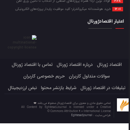
فولاد نوین آرکا؛ همراه پروژه‌های صنعتی از انتخاب تا تأمین ورق آهن
19:28
خرید هوشمندانه میکروکنترلر؛ کلید موفقیت پایدار پروژه‌های الکترونیکی
12:01
اعتبار اقتصادژورنال
اقتصاد ژورنال
درباره اقتصاد ژورنال
تماس با اقتصاد ژورنال
سوالات متداول کاربران
حریم خصوصی کاربران
تبلیغات در اقتصاد ژورنال
شرایط بازنشر محتوا
نبض ارزدیجیتال
تمامی حقوق مادی و معنوی برای اقتصادژورنال محفوظ می باشد ❤️
All Content by EghtesadJournal is licensed under a Creative
Commons Attribution 4.0 International License ©️
طراحی سایت :
Eghtesadjournal