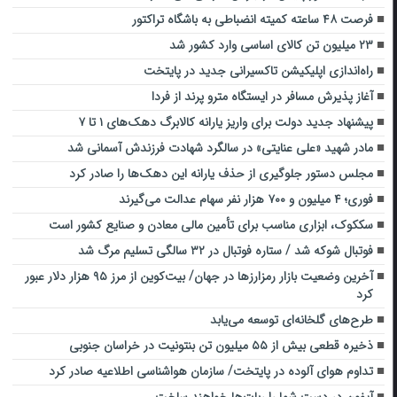
فرصت ۴۸ ساعته کمیته انضباطی به باشگاه تراکتور
۲۳ میلیون تن کالای اساسی وارد کشور شد
راه‌اندازی اپلیکیشن تاکسیرانی جدید در پایتخت
آغاز پذیرش مسافر در ایستگاه مترو پرند از فردا
پیشنهاد جدید دولت برای واریز یارانه کالابرگ دهک‌های ۱ تا ۷
مادر شهید «علی عنایتی» در سالگرد شهادت فرزندش آسمانی شد
مجلس دستور جلوگیری از حذف یارانه این دهک‌ها را صادر کرد
فوری؛ ۴ میلیون و ۷۰۰ هزار نفر سهام عدالت می‌گیرند
سککوک، ابزاری مناسب برای تأمین مالی معادن و صنایع کشور است
فوتبال شوکه شد / ستاره فوتبال در ۳۲ سالگی تسلیم مرگ شد
آخرین وضعیت بازار رمزارزها در جهان/ بیت‌کوین از مرز ۹۵ هزار دلار عبور
کرد
طرح‌های گلخانه‌ای توسعه می‌یابد
ذخیره قطعی بیش از ۵۵ میلیون تن بنتونیت در خراسان جنوبی
تداوم هوای آلوده در پایتخت/ سازمان هواشناسی اطلاعیه صادر کرد
آیفون در دست شما را ربات‌ها خواهند ساخت