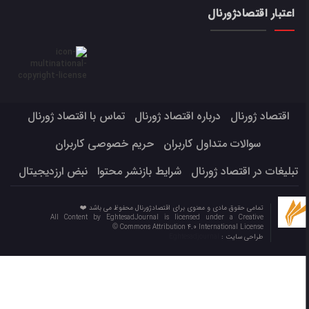
اعتبار اقتصادژورنال
اقتصاد ژورنال
درباره اقتصاد ژورنال
تماس با اقتصاد ژورنال
سوالات متداول کاربران
حریم خصوصی کاربران
تبلیغات در اقتصاد ژورنال
شرایط بازنشر محتوا
نبض ارزدیجیتال
تمامی حقوق مادی و معنوی برای اقتصادژورنال محفوظ می باشد ❤️
All Content by EghtesadJournal is licensed under a Creative
Commons Attribution 4.0 International License ©️
طراحی سایت :
Eghtesadjournal