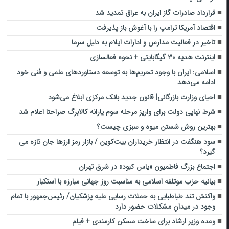
قرارداد صادرات گاز ایران به عراق تمدید شد
اقتصاد آمریکا ترامپ را با آغوش باز پذیرفت
تاخیر در فعالیت مدارس و ادارات ایلام به دلیل سرما
اینترنت هدیه ۳۰ گیگابایتی + نحوه فعالسازی
اسلامی: ایران با وجود تحریم‌ها به توسعه دستاوردهای علمی و فنی خود
ادامه می‌دهد
احیای وزارت بازرگانی| قانون جدید بانک مرکزی ابلاغ می‌شود
شرط نهایی دولت برای واریز مرحله سوم یارانه کالابرگ صراحتا اعلام شد
بهترین روش شستن میوه و سبزی چیست؟
سود هنگفت در انتظار خریداران بیت‌کوین / بازار رمز ارزها جان تازه می
گیرد؟
اجتماع بزرگ فاطمیون «یاس کبود» در شرق تهران
بیانیه حزب موتلفه اسلامی به مناسبت روز جهانی مبارزه با استکبار
واکنش تند طباطبایی به حملات رسایی علیه پزشکیان/ رئیس‌جمهور با تمام
وجود در میدانِ مشکلات حضور دارد
وعده وزیر ارشاد برای ساخت مسکن کارمندی + فیلم