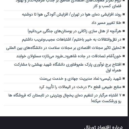
لزوم تمرکز معاونت‌های اقتصادی مناطق بر جذب سرمایه‌گذار و بهبود
فضای کسب و کار
روند افزایشی دمای هوا در تهران/ افزایش آلودگی هوا تا دوشنبه
طلا تغییر مسیر داد
هرآنچه از هتل سازی زاکانی در بوستان‌های جنگلی می‌دانیم!
در نقل‌وانتقالات به خیبر باختیم/ اشتباهات عجیب‌وغریب داشتیم
تحلیل تاثیر مجلات اقتصادی بر مجلات سلامت در دانشگاه‌های بین المللی
خون‌آشام تصادفات در جاده شاهرود_طرود می‌تازد؛ مسئولان خوابند
افتتاح برج نوآوری پارک علم‌وفناوری دانشگاه شهید بهشتی با مشارکت
همراه اول
شهید رئیسی؛ نماد مدیریت جهادی و خدمت بی‌منت
منابع طبیعی قطع ۳۰ درخت در الیمالات را تأیید کرد
۷ اشتباه مرگبار در تنظیم دمای یخچال ویترینی در تابستان که فروشگاه ها
رو ورشکست میکنه!
درباره اقتصاد ژورنال