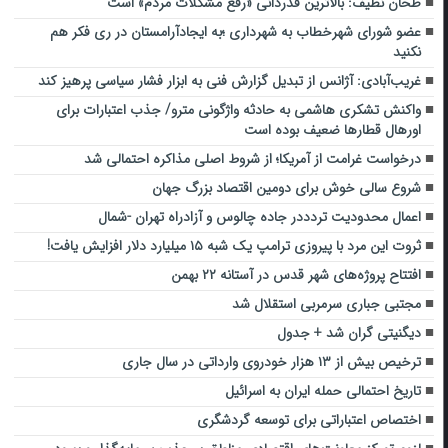
طحان نظیف: بالاترین قدردانی «رفع مشکلات مردم» است
عضو شورای شهرخطاب به شهرداری ؛به ایجادآرامستان در ری فکر هم
نکنید
غریب‌آبادی: آژانس از تبدیل گزارش فنی به ابزار فشار سیاسی پرهیز کند
واکنش تشکری هاشمی به حادثه واژگونی مترو/ جذب اعتبارات برای
اورهال قطارها ضعیف بوده است
درخواست غرامت از آمریکا؛ از شروط اصلی مذاکره احتمالی شد
شروع سالی خوش برای دومین اقتصاد بزرگ جهان
اعمال محدودیت تردددر جاده چالوس و آزادراه تهران -شمال
ثروت این مرد با پیروزی ترامپ یک شبه ۱۵ میلیارد دلار افزایش یافت!
افتتاح پروژه‌های شهر قدس در آستانه ۲۲ بهمن
مجتبی جباری سرمربی استقلال شد
دیگنیتی گران شد + جدول
ترخیص بیش از ۱۳ هزار خودروی وارداتی در سال جاری
تاریخ احتمالی حمله ایران به اسرائیل
اختصاص اعتباراتی برای توسعه گردشگری