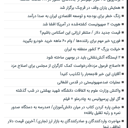
همایش یاران وقف در قرچک برگزار شد
زنگ خطر برای بودجه و توسعه اقتصادی ایران به صدا درآمد
هویت ۲ صهیونیست کشته‌شده در آمریکا افشا شد
قیمت جدید دلار / منتظر ارزانی این اسکناس باشیم؟
فوری؛ خبر مهم برای راننده‌ها / وام ۶۰ ماهه خرید خودرو بگیرید
خیانت بزرگ ۳ کشور منطقه به ایران
۲ ایستگاه آتش‌نشانی باید در بومهن ساخته شود
«اصلاح فرمول مزد»|درخواست کمک کارگران از مجلس برای اصلاح مزد
آقایان این خبر فاجعه‌بار را تکذیب کنید!
عملیات ضدصهیونیستی در قدس اشغالی
واکنش وزارت علوم به اتفاقات دانشگاه شهید بهشتی در شب گذشته
گل اول پرسپولیس به چادرملو + فیلم
جشن پاره کردن کتاب در میان دانش‌آموزان/ «مدرسه به دستگاه صدور
نمره و رتبه تقلیل یافته»
مهاجرت واردکنندگان و صادرکنندگان به بازار ارز تجاری/ آخرین قیمت دلار
توافقی نیما