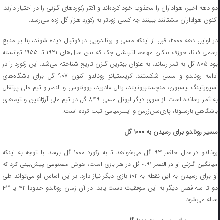
دو دهه اخیر، هواداران را مجذوب خود کرده‌اند و اکثر رکوردهای گلزنی را در اختیار دارند.
اکنون هواداران مشتاقند ببینند چه کسی زودتر به رکورد هزار گل زده می‌رسد.
در اوایل دهه ۲۰۰۰، قبل از اینکه مسی و رونالدویی در فوتبال دیده شوند، بنا بر منابع
رسمی فیفا، جوزف بیکان مهاجم اتریشی-‌چک که بین سال‌های ۱۹۳۱ تا ۱۹۵۵ توانسته
بود ۸۰۵ گل به ثمر رساند، به عنوان بهترین گلزن تاریخ شناخته می‌شد. این رکورد را در
ادامه رونالدو و مسی شکستند. کریستیانو رونالدو اکنون ۹۰۷ گل برای باشگاه‌های
اسپورتینگ لیسبون، منچستریونایتد، رئال مادرید، یوونتوس و النصر و تیم ملی پرتغال
به ثمر رسانده است. از سوی دیگر لیونل مسی ۸۴۹ گل در تیم ملی آرژانتین و تیم‌های
باشگاهی بارسلونا، پاری‌سن‌ژرمن و اینترمیامی ثبت کرده است.
مسیر رونالدو برای رسیدن به ۱۰۰۰ گل
رونالدو در حال حاضر ۹۳ گل می‌خواهد تا به رکورد ۱۰۰۰ گل برسد. با توجه به اینکه
میانگین گلزنی او در النصر ۰.۹۱ گل در هر بازی است، هوش مصنوعی پیش‌بینی کرد که
او برای رسیدن به این نقطه به ۱۰۲ بازی دیگر نیاز دارد. بر این اساس او می‌تواند طی
دو تا سه فصل دیگر به این موفقیت دست یابد. در آن زمان رونالدو حدودا ۴۲ یا ۴۳
ساله می‌شود.