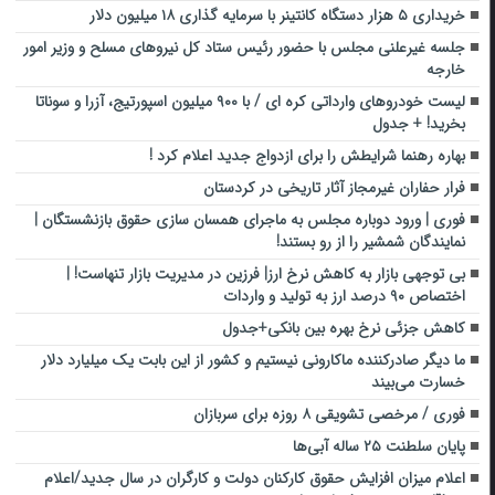
خریداری ۵ هزار دستگاه کانتینر با سرمایه گذاری ۱۸ میلیون دلار
جلسه غیرعلنی مجلس با حضور رئیس ستاد کل نیروهای مسلح و وزیر امور
خارجه
لیست خودروهای وارداتی کره‌ ای / با ۹۰۰ میلیون اسپورتیج، آزرا و سوناتا
بخرید! + جدول
بهاره رهنما شرایطش را برای ازدواج جدید اعلام کرد !
فرار حفاران غیرمجاز آثار تاریخی در کردستان
فوری | ورود دوباره مجلس به ماجرای همسان سازی حقوق بازنشستگان |
نمایندگان شمشیر را از رو بستند!
بی توجهی بازار به کاهش نرخ ارز| فرزین در مدیریت بازار تنهاست! |
اختصاص ۹۰ درصد ارز به تولید و واردات
کاهش جزئی نرخ بهره بین بانکی+جدول
ما دیگر صادرکننده ماکارونی نیستیم و کشور از این بابت یک میلیارد دلار
خسارت می‌بیند
فوری / مرخصی تشویقی ۸ روزه برای سربازان
پایان سلطنت ۲۵ ساله آبی‌ها
اعلام میزان افزایش حقوق کارکنان دولت و کارگران در سال جدید/اعلام