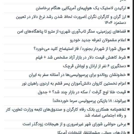
ترکیدن لاستیک یک هواپیمای آمریکایی هنگام برخاستن
ارز گران و کارگران نگران |ضرورت لحاظ شدن رشد نرخ دلار در تعیین
دستمزد ۱۴۰۴
فضاهای زیرزمینی، سنگر تاب‌آوری شهری؛ از مترو تا پناهگاه‌های امن
اعلام مشمولان تعرفه جدید خودرو
سوال شورا از شهردار بجنورد/ فاز استیضاح کلید می‌خورد؟
شرط کاهش قیمت دلار در بازار آزاد مشخص شد + فیلم
دستگیری ۶ نفر از اراذل و اوباش قرچک
خط‌ونشان رونالدو برای پرسپولیسی‌ها در آستانه سفر به ایران
اعزام نخستین کاروان دانش‌آموزان پسر قشم به اردوی راهیان نور
قیمت طلا اوج گرفت / سکه در بازار چند شد؟ + جدول
بیرانوند: ۱۸ بازیکن پرسپولیس سرما خورده‌اند!
تفاهم‌نامه همکاری بانک رفاه کارگران و صندوق‌های تابعه وزارت تعاون، کار
و رفاه اجتماعی امضاء شد
برخی حواشی شورای شهر غیرضروری و از هیجانات زودگذر است
بازارهای جهانی چشم‌انتظار انتخابات آمریکا