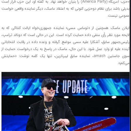
«حزب آمریکا» (America Party) را بنیان خواهد نهاد. به گفته او، این حزب قرار است
بدیلی باشد برای نظام دوحزبی کنونی که به اعتقاد ماسک، دیگر نماینده واقعی خواست
عمومی نیست.
ایلان ماسک همچنین از «توماس مسی» نماینده جمهوری‌خواه ایالت کنتاکی که به
لایحه مورد نظر رأی منفی داده حمایت کرده است. این در حالی است که دونالد ترامپ،
رئیس‌جمهور سابق، آشکارا علیه مسی موضع گرفته و وعده داده در رقابت انتخاباتی
آینده علیه او وارد عمل شود. با این حال، ماسک در پاسخ به یک درخواست حمایت از
سوی جاستین amash، نماینده سابق لیبرتارین، تنها یک کلمه نوشت: «حمایتش
می‌کنم».