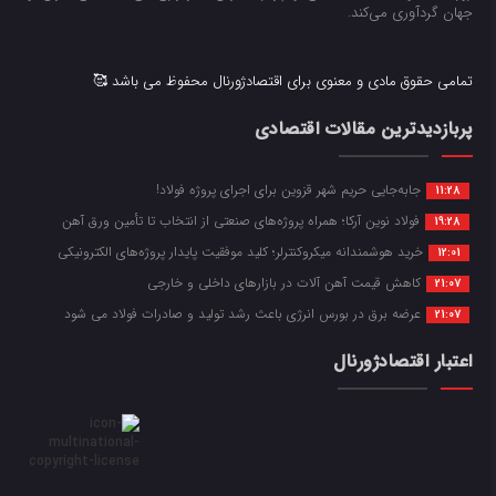
جهان گردآوری می‌کند.
تمامی حقوق مادی و معنوی برای اقتصادژورنال محفوظ می باشد 🥰
پربازدیدترین مقالات اقتصادی
جابه‌جایی حریم شهر قزوین برای اجرای پروژه فولاد!
11:28
فولاد نوین آرکا؛ همراه پروژه‌های صنعتی از انتخاب تا تأمین ورق آهن
19:28
خرید هوشمندانه میکروکنترلر؛ کلید موفقیت پایدار پروژه‌های الکترونیکی
12:01
کاهش قیمت آهن آلات در بازارهای داخلی و خارجی
21:07
عرضه برق در بورس انرژی باعث رشد تولید و صادرات فولاد می شود
21:07
اعتبار اقتصادژورنال