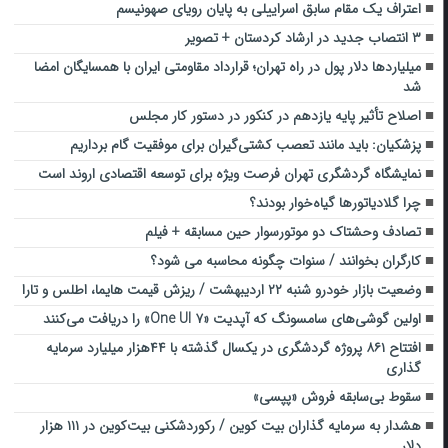
اعتراف یک مقام سابق اسراییلی به پایان رویای صهونیسم
۳ انتصاب جدید در ارشاد کردستان + تصویر
میلیاردها دلار پول در راه تهران؛ قرارداد مقاومتی ایران با همسایگان امضا
شد
اصلاح تأثیر پایه یازدهم در کنکور در دستور کار مجلس
پزشکیان: باید مانند تعصب کشتی‌گیران برای موفقیت گام برداریم
نمایشگاه گردشگری تهران فرصت ویژه برای توسعه اقتصادی اروند است
چرا گلادیاتورها گیاه‌خوار بودند؟
تصادف وحشتاک دو موتورسوار حین مسابقه + فیلم
کارگران بخوانند / سنوات چگونه محاسبه می شود؟
وضعیت بازار خودرو شنبه ۲۲ اردیبهشت / ریزش قیمت هایما، اطلس و تارا
اولین گوشی‌های سامسونگ که آپدیت «One UI ۷» را دریافت می‌کنند
افتتاح ۸۶۱ پروژه گردشگری در یکسال گذشته با ۴۴هزار میلیارد سرمایه
گذاری
سقوط بی‌سابقه فروش «پپسی»
هشدار به سرمایه گذاران بیت کوین / رکوردشکنی بیت‌کوین در ۱۱۱ هزار
دلار