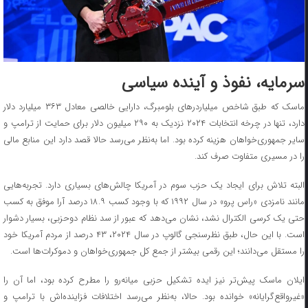
سرمایه، نفوذ و آینده سیاسی
ماسک که طبق شاخص میلیاردرهای بلومبرگ، دارایی خالصی معادل ۳۶۳ میلیارد دلار
دارد، تنها در چرخه انتخابات ۲۰۲۴ نزدیک به ۲۹۰ میلیون دلار برای حمایت از ترامپ و
سایر جمهوری‌خواهان هزینه کرده بود. اما به‌نظر می‌رسد حالا قصد دارد این منابع مالی
را در مسیری متفاوت صرف کند.
البته تلاش برای ایجاد یک حزب سوم در آمریکا چالش‌های بسیاری دارد. تجربه‌هایی
مانند نامزدی «راس پرو» در سال ۱۹۹۲ که با وجود کسب ۱۸.۹ درصد آرا موفق به کسب
حتی یک کرسی الکترال نشد، نشان می‌دهد که عبور از سد نظام دوحزبی، بسیار دشوار
است. با این حال، طبق نظرسنجی گالوپ در سال ۲۰۲۴، ۴۳ درصد از مردم آمریکا خود
را مستقل می‌دانند؛ این رقمی بیشتر از جمع کل جمهوری‌خواهان و دموکرات‌ها است.
ایلان ماسک پیش‌تر نیز ایده تشکیل حزبی میانه‌رو را مطرح کرده بود، اما آن را
«غیرواقع‌گرایانه» خوانده بود. حالا، به‌نظر می‌رسد اختلافات فزاینده‌اش با ترامپ و