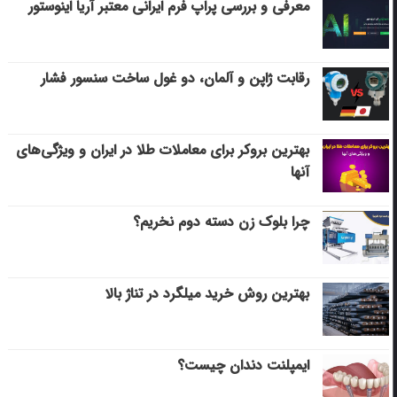
معرفی و بررسی پراپ فرم ایرانی معتبر آریا اینوستور
رقابت ژاپن و آلمان، دو غول ساخت سنسور فشار
بهترین بروکر برای معاملات طلا در ایران و ویژگی‌های
آنها
چرا بلوک زن دسته دوم نخریم؟
بهترین روش خرید میلگرد در تناژ بالا
ایمپلنت دندان چیست؟