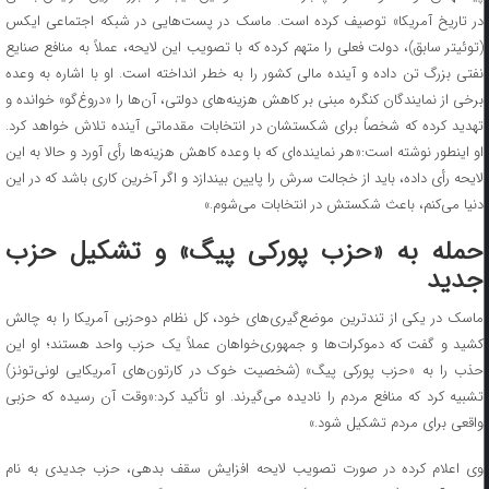
در تاریخ آمریکا» توصیف کرده است. ماسک در پست‌هایی در شبکه اجتماعی ایکس
(توئیتر سابق)، دولت فعلی را متهم کرده که با تصویب این لایحه، عملاً به منافع صنایع
نفتی بزرگ تن داده و آینده مالی کشور را به خطر انداخته است. او با اشاره به وعده
برخی از نمایندگان کنگره مبنی بر کاهش هزینه‌های دولتی، آن‌ها را «دروغ‌گو» خوانده و
تهدید کرده که شخصاً برای شکستشان در انتخابات مقدماتی آینده تلاش خواهد کرد.
او اینطور نوشته است:«هر نماینده‌ای که با وعده کاهش هزینه‌ها رأی آورد و حالا به این
لایحه رأی داده، باید از خجالت سرش را پایین بیندازد و اگر آخرین کاری باشد که در این
دنیا می‌کنم، باعث شکستش در انتخابات می‌شوم.»
حمله به «
حزب
پورکی پیگ» و تشکیل حزب
جدید
ماسک در یکی از تندترین موضع‌گیری‌های خود، کل نظام دوحزبی آمریکا را به چالش
کشید و گفت که دموکرات‌ها و جمهوری‌خواهان عملاً یک حزب واحد هستند؛ او این
ذب را به «
حزب
پورکی پیگ» (شخصیت خوک در کارتون‌های آمریکایی لونی‌تونز)
تشبیه کرد که منافع مردم را نادیده می‌گیرند. او تأکید کرد:«وقت آن رسیده که حزبی
واقعی برای مردم تشکیل شود.»
وی اعلام کرده در صورت تصویب لایحه افزایش سقف بدهی، حزب جدیدی به نام