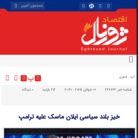
پ
گروه :
فناوری
شناسه خبر:
246662
01 جولای 2025 - 20:30
212 بازدید
۰
دیدگاه
خیز بلند سیاسی ایلان ماسک علیه ترامپ