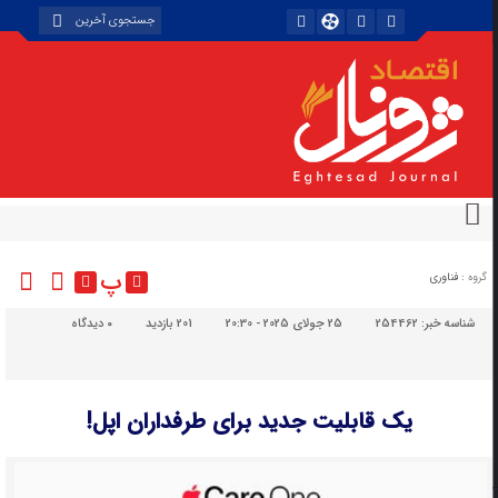
پ
گروه :
فناوری
شناسه خبر:
254462
25 جولای 2025 - 20:30
201 بازدید
۰
دیدگاه
یک قابلیت جدید برای طرفداران اپل!