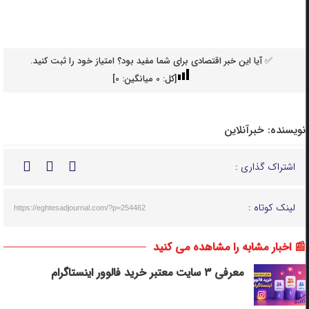
✅ آیا این خبر اقتصادی برای شما مفید بود؟ امتیاز خود را ثبت کنید.
[کل:
0
میانگین:
0
]
نویسنده:
خبرآنلاین
اشتراک گذاری :
لینک کوتاه :
https://eghtesadjournal.com/?p=254462
📰 اخبار مشابه را مشاهده می کنید
معرفی ۳ سایت معتبر خرید فالوور اینستاگرام