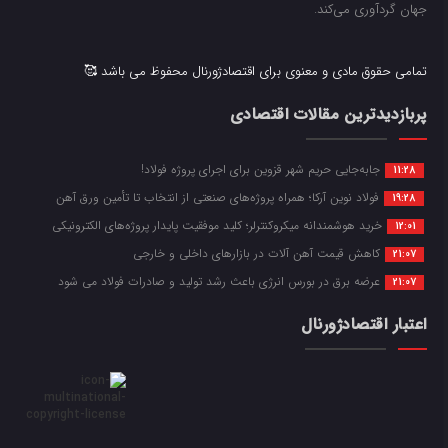
جهان گردآوری می‌کند.
تمامی حقوق مادی و معنوی برای اقتصادژورنال محفوظ می باشد 🥰
پربازدیدترین مقالات اقتصادی
جابه‌جایی حریم شهر قزوین برای اجرای پروژه فولاد!
11:28
فولاد نوین آرکا؛ همراه پروژه‌های صنعتی از انتخاب تا تأمین ورق آهن
19:28
خرید هوشمندانه میکروکنترلر؛ کلید موفقیت پایدار پروژه‌های الکترونیکی
12:01
کاهش قیمت آهن آلات در بازارهای داخلی و خارجی
21:07
عرضه برق در بورس انرژی باعث رشد تولید و صادرات فولاد می شود
21:07
اعتبار اقتصادژورنال