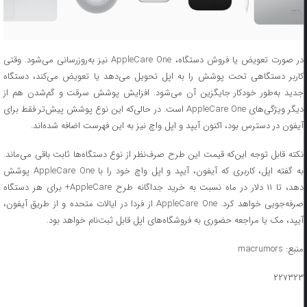
در صورت تعویض یا فروش دستگاه، AppleCare One نیز به‌روزرسانی می‌شود. وقتی
کاربر دستگاهی تحت پوشش را به اپل تحویل می‌دهد یا تعویض می‌کند، دستگاه
جدید به‌طور خودکار جایگزین آن می‌شود. افزایش پوشش سرقت و گم‌شدن هم از
دیگر ویژگی‌های AppleCare One است. در حالی‌که این نوع پوشش پیش‌تر فقط برای
آیفون در دسترس بود، اکنون آیپد و اپل واچ نیز به این فهرست اضافه شده‌اند.
نکته قابل توجه این‌که قیمت این طرح صرف‌نظر از نوع دستگاه‌ها ثابت باقی می‌ماند.
به گفته اپل، کاربری که آیفون، آیپد و اپل واچ خود را با AppleCare One پوشش
دهد، تا ۱۱ دلار در ماه نسبت به خرید جداگانه طرح AppleCare+ برای هر دستگاه
صرفه‌جویی خواهد کرد. AppleCare One از فردا در ایالات متحده و از طریق آیفون،
آیپد، مک یا مراجعه حضوری به فروشگاه‌های اپل قابل ثبت‌نام خواهد بود.
منبع: macrumors
۲۲۷۳۲۳