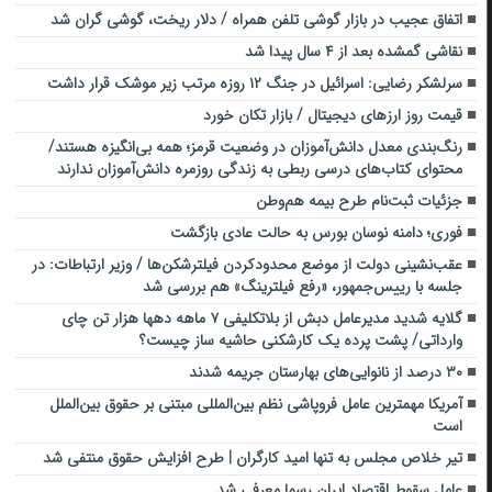
اتفاق عجیب در بازار گوشی تلفن همراه / دلار ریخت، گوشی گران شد
نقاشی گمشده بعد از ۴ سال پیدا شد
سرلشکر رضایی: اسرائیل در جنگ ۱۲ روزه مرتب زیر موشک قرار داشت
قیمت روز ارزهای دیجیتال / بازار تکان خورد
رنگ‌بندی معدل دانش‌آموزان در وضعیت قرمز؛ همه بی‌انگیزه هستند/
محتوای کتاب‌های درسی ربطی به زندگی روزمره دانش‌آموزان ندارند
جزئیات ثبت‌نام طرح بیمه هم‌وطن
فوری؛ دامنه نوسان بورس به حالت عادی بازگشت
عقب‌نشینی دولت از موضع محدودکردن فیلترشکن‌ها / وزیر ارتباطات: در
جلسه با رییس‌جمهور، «رفع فیلترینگ» هم بررسی شد
گلایه شدید مدیرعامل دبش از بلاتکلیفی ۷ ماهه دهها هزار تن چای
وارداتی/ پشت پرده یک کارشکنی حاشیه ساز چیست؟
۳۰ درصد از نانوایی‌های بهارستان جریمه شدند
آمریکا مهمترین عامل فروپاشی نظم بین‌المللی مبتنی بر حقوق بین‌الملل
است
تیر خلاص مجلس به تنها امید کارگران | طرح افزایش حقوق منتفی شد
عامل سقوط اقتصاد ایران رسما معرفی شد