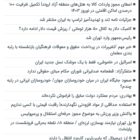
اعطای مجوز واردات کالا به هتل‌های منطقه آزاد اروند| تکمیل ظرفیت ۱۰۰
درصدی اماکن اقامتی در نوروز ۱۴۰۳
جزئیات نامه تند و تهدیدآمیز ترامپ به ایران منتشر شد
کامبک دلار به کانال ۵۰ هزار تومانی / ریزش قیمت دلار ادامه دارد؟
رئیس‌جمهور وارد تهران شد
خبر مهم /تغییرات در پرداخت حقوق و معوقات فرهنگیان بازنشسته با رتبه
بندی معلمان
اسرائیل در خاموشی، فقط با یک موشک نسل جدید ایران
متفکرآزاد: قطعنامه ضدایرانی شورای حکام مبنای حقوقی ندارد
صعود جایگاه ایران در میان خودروسازان جهان/ خودروسازان ایرانی در رتبه
چندم؟
بهادری: مردم عملکرد دولت سابق را فراموش نکرده‌اند
استفاده حداقلی از مواد افزودنی نگهدارنده| رقابت قیمتی با کسی نداریم
واکنش وزیر ورزش به موضوع مجوز حرفه‌ای استقلال و پرسپولیس
پل تهران نیازمند بهسازی لرزه‌ای / منطقه ۱۸، نقطه بحرانی فرونشست در
پایتخت
۵ ارز دیجیتال که پایین‌ترین کارمزد انتقال را دارند