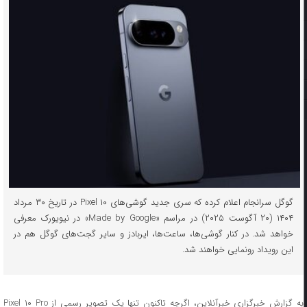
گوگل سرانجام اعلام کرده که سری جدید گوشی‌های Pixel ۱۰ در تاریخ ۳۰ مرداد
۱۴۰۴ (۲۰ آگوست ۲۰۲۵) در مراسم «Made by Google» در نیویورک معرفی
خواهد شد. در کنار گوشی‌ها، ساعت‌ها، ایربادز و سایر گجت‌های گوگل هم در
این رویداد رونمایی خواهند شد.
به گزارش خبرگزاری خبرآنلاین، اگرچه تاکنون تنها یک تصویر رسمی از Pixel ۱۰ Pro