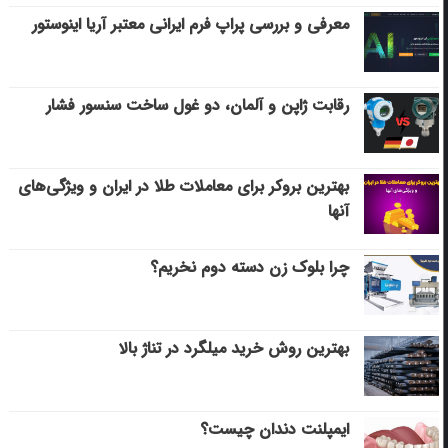
معرفی و بررسی پراپ فرم ایرانی معتبر آریا اینوستور
رقابت ژاپن و آلمان، دو غول ساخت سنسور فشار
بهترین بروکر برای معاملات طلا در ایران و ویژگی‌های
آنها
چرا بلوک زن دسته دوم نخریم؟
بهترین روش خرید میلگرد در تناژ بالا
ایمپلنت دندان چیست؟