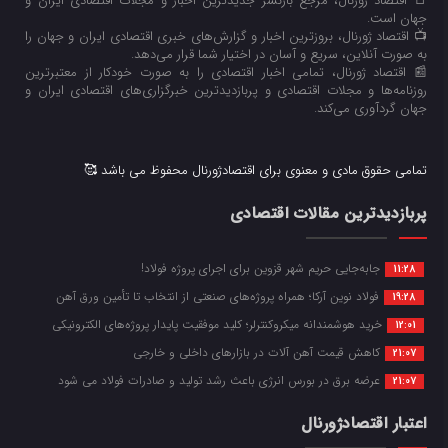
📑 اقتصاد ژورنال، مرجع بازنشر جدیدترین اخبار و مجلات اقتصادی ایران و
جهان است.
📺 اقتصاد ژورنال، بروزترین اخبار و گزارش‌های خبری اقتصادی ایران و جهان را
به صورت آنلاین، سریع و آسان در اختیار شما قرار می‌‌دهد.
📰 اقتصاد ژورنال، تمامی اخبار اقتصادی را به صورت خودکار از معتبرترین
روزنامه‌ها و مجلات اقتصادی و پربازدیدترین خبرگزاری‌های اقتصادی ایران و
جهان گردآوری می‌کند.
تمامی حقوق مادی و معنوی برای اقتصادژورنال محفوظ می باشد 🥰
پربازدیدترین مقالات اقتصادی
جابه‌جایی حریم شهر قزوین برای اجرای پروژه فولاد!
11:28
فولاد نوین آرکا؛ همراه پروژه‌های صنعتی از انتخاب تا تأمین ورق آهن
19:28
خرید هوشمندانه میکروکنترلر؛ کلید موفقیت پایدار پروژه‌های الکترونیکی
12:01
کاهش قیمت آهن آلات در بازارهای داخلی و خارجی
21:07
عرضه برق در بورس انرژی باعث رشد تولید و صادرات فولاد می شود
21:07
اعتبار اقتصادژورنال