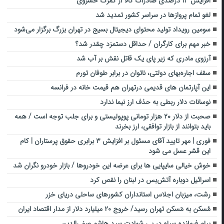
افزایش ۱۳ درصدی صادرات کالا از گمرک خسروی
لغو تمام پروازها در سراسر کشور تمدید شد
سومین رویداد تولید محتوای دیجیتال بسیج در تهران بزرگ برگزار می‌شود
خبر مهم برای کارگران / حداقل دستمزد چقدر شد؟
آرزوی مادری که زیر پای یک قاتل نقش بر آب شد
سقف اجاره‌بهای دولتی، ناتوان در برابر طوفان تورم
این آپارتمان های قدیمی درتهران هم قیمت خانه در فرانسه
نوسانات دلار ربطی به حذف ارز نیما ندارد
صحبت از دلار ۲۰ هزار تومانی پوپولیستی و برای جلب توجه است / همه
باید بتوانند از بازار توافقی، ارز بخرند
فوری | مهر تایید آقای مسئول بر افزایش ۳ برابری حقوق پرستاران | کام
این قشر عسل می شود
خوش خیالی سایپایی ها برای عرضه این خودروها / بازار خودرو نگران شد
اسرائیل دوباره آتش‌بس در لبنان را نقص کرد
رشت، میزبان اجلاس استانداران کشورهای ساحلی دریای خزر
مُسکن به مَسکن تهران رسید/ خروج ۲۰ میلیارد دلار از مدار اقتصاد ایران
پیام فرمانده سپاه در پی شهادت سید هاشم صفی‌الدین