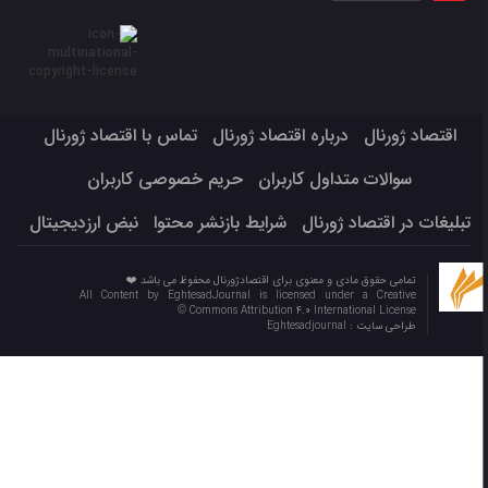
اقتصاد ژورنال
درباره اقتصاد ژورنال
تماس با اقتصاد ژورنال
سوالات متداول کاربران
حریم خصوصی کاربران
تبلیغات در اقتصاد ژورنال
شرایط بازنشر محتوا
نبض ارزدیجیتال
تمامی حقوق مادی و معنوی برای اقتصادژورنال محفوظ می باشد ❤️
All Content by EghtesadJournal is licensed under a Creative
Commons Attribution 4.0 International License ©️
طراحی سایت :
Eghtesadjournal