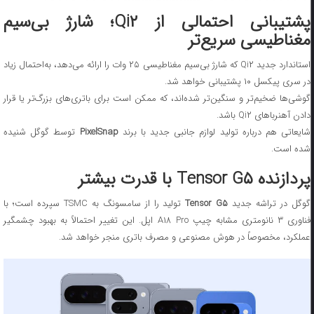
پشتیبانی احتمالی از Qi۲؛ شارژ بی‌سیم
مغناطیسی سریع‌تر
استاندارد جدید Qi۲ که شارژ بی‌سیم مغناطیسی ۲۵ وات را ارائه می‌دهد، به‌احتمال زیاد
در سری پیکسل ۱۰ پشتیبانی خواهد شد.
گوشی‌ها ضخیم‌تر و سنگین‌تر شده‌اند، که ممکن است برای باتری‌های بزرگ‌تر یا قرار
دادن آهنرباهای Qi۲ باشد.
شایعاتی هم درباره تولید لوازم جانبی جدید با برند
PixelSnap
توسط گوگل شنیده
شده است.
پردازنده Tensor G۵ با قدرت بیشتر
وگل در تراشه جدید
Tensor G۵
تولید را از سامسونگ به TSMC سپرده است؛ با
فناوری ۳ نانومتری مشابه چیپ A۱۸ Pro اپل. این تغییر احتمالاً به بهبود چشمگیر
عملکرد، مخصوصاً در هوش مصنوعی و مصرف باتری منجر خواهد شد.