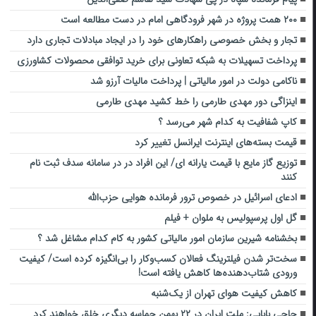
۲۰۰ همت پروژه در شهر فرودگاهی امام در دست مطالعه است
تجار و بخش خصوصی راهکارهای خود را در ایجاد مبادلات تجاری دارد
پرداخت تسهیلات به شبکه تعاونی برای خرید توافقی محصولات کشاورزی
ناکامی دولت در امور مالیاتی | پرداخت مالیات آرزو شد
اینزاگی دور مهدی طارمی را خط کشید مهدی طارمی
کاپ شفافیت به کدام شهر می‌رسد ؟
قیمت بسته‌های اینترنت ایرانسل تغییر کرد
توزیع گاز مایع با قیمت یارانه ای/ این افراد در در سامانه سدف ثبت نام
کنند
ادعای اسرائیل در خصوص ترور فرمانده هوایی حزب‌الله
گل اول پرسپولیس به ملوان + فیلم
بخشنامه شیرین سازمان امور مالیاتی کشور به کام کدام مشاغل شد ؟
سخت‌تر شدن فیلترینگ فعالان کسب‌وکار را بی‌انگیزه کرده است/ کیفیت
ورودی شتاب‌دهنده‌ها کاهش یافته است!
کاهش کیفیت هوای تهران از یک‌شنبه
حاجی بابایی: ملت ایران در ۲۲ بهمن حماسه دیگری خلق خواهند کرد