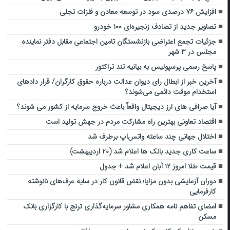
افزایش ۷۶ درصدی سود در توسعه معادن و فلزات تجلی
تصاویر جدید از تصادف زنجیره‌ای ۱۰۰ خودرو
جزئیات تجمع اعتراضی بازنشستگان تامین اجتماعی مقابل دفتر نماینده
مجلس در ۳ شهر
پاسخ رسمی پرسپولیس به بیانیه تند تراکتور
آخرین خبر از ابطال رای دیوان عدالت درباره حقوق کارگران/ قرار داد‌های
استخدام موقت دائمی می‌شوند؟
آیا صرافی‌ های ارز دیجیتال واقعاً باعث خروج سرمایه از کشور می‌ شوند؟
اقتصاد تعاونی بهترین راه مشارکت مردم در جهش تولید است
اختلال جهانی چند ساعته واتس‌اپ برطرف شد
ساعت کاری جدید بانک ها اعلام شد (۲۰ اردیبهشت)
قیمت طلا امروز ۱۲ آبان اعلام شد + جدول
دوران آزمایشی بدون مزایا؛ نقض قانون کار در سایه عرف‌های نانوشته
کارفرمایی
امضای تفاهم نامه همکاری مشاور سرمایه‌گذاری ترنج با کارگزاری بانک
مسکن