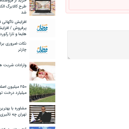
خرید از فروشگاه‌
طرح کالابرگ الک
شد
افزایش ناگهانی
پرفروش / افزایش
هایما و تارا رکورد
نکات ضروری برا
چارتر
وارادات شربت 
۲۵۰ میلیون اص
میلیارد درخت تو
مشاوره با بهتری
تهران چه تاثیری 