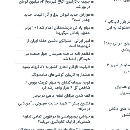
جریمه به‌کارگیری اتباع غیرمجاز ۱٫۲میلیون تومان
در روز شد
عوارض جدید قبوض برق و گاز | قیمت جدید
چقدر است؟
بازار لپ‌تاپ /
استوک به این
مبلغ پاداش بازنشستگان اعلام شد | ۲۰ برابر
حقوق، پاداش میگیرید!
امیر ایرانی: استراتژی دشمن حذف ایران از
ماشین لباسشویی‎های ایرانی چند؟
کریدورها است
 پلاس
تفاهم نامه ساخت هنرستان جوار صنعت در
هرمزگان امضا شد
و در تبریز +
ظرفیت ناوگان تجاری کشور به ۸۷ فروند رسید
صی
هشدار به کاربران گوشی‌های سامسونگ
توجه سرمایه‌گذاران به سهام کوچک بورس /
ن هدایای
شاخص کل ۹ هزار واحد رشد کرد
تریان
تلف شدن هزاران قطعه ماهی در بیجار
تشییع پیکر ۲۱ شهید جنایت صهیونی ـ آمریکایی
ت های دانش
در مراغه
کشور
حواشی پرسپولیسی‌ها در قزوین تمامی ندارد/
شمس‌آذر از لیگ کناره‌گیری می‌کند؟
صعود ۱۱۲ هزار واحدی شاخص بورس در معاملات