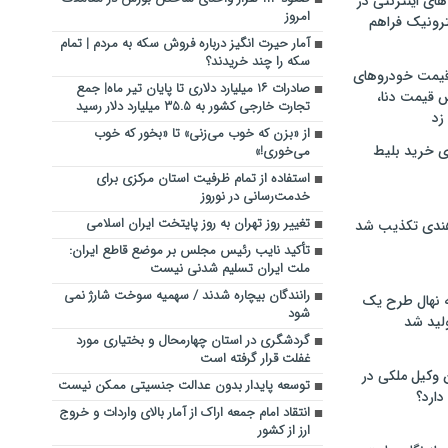
های اینترنتی در
امروز
ترونیک فراهم
آمار حیرت انگیز درباره فروش سکه به مردم | تمام
سکه را چند خریدند؟
 قیمت خودروهای
صادرات ۱۶ میلیارد دلاری تا پایان تیر ماه| جمع
 قیمت دنا،
تجارت خارجی کشور به ۳۵.۵ میلیارد دلار رسید
 زد
از «بزن که خوب می‌زنی» تا «بخور که خوب
ی خرید بلیط
می‌خوری!»
استفاده از تمام ظرفیت استان مرکزی برای
خدمت‌رسانی در نوروز
تغییر روز تهران به روز پایتخت ایران اسلامی
هندی تکذیب شد
تأکید نایب رئیس مجلس بر موضع قاطع ایران:
ملت ایران تسلیم شدنی نیست
رانندگان بیچاره شدند / سهمیه سوخت شارژ نمی
له نهال طرح یک
شود
لید شد
گردشگری در استان چهارمحال و بختیاری مورد
غفلت قرار گرفته است
ن وکیل ملکی در
توسعه پایدار بدون عدالت جنسیتی ممکن نیست
دارد؟
انتقاد امام جمعه اراک از آمار بالای واردات و خروج
ارز از کشور