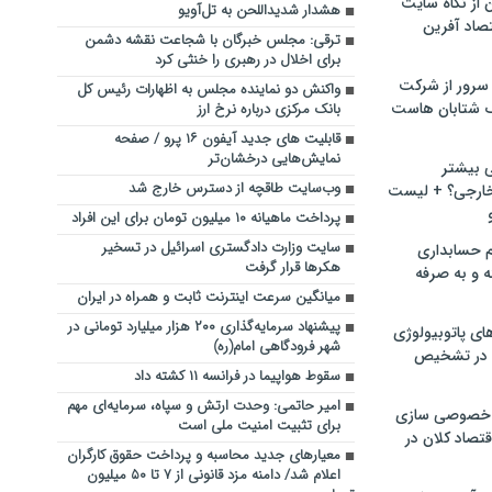
ن از نگاه سایت
هشدار شدیداللحن به تل‌آویو
صاد آفرین
ترقی: مجلس خبرگان با شجاعت نقشه دشمن
برای اخلال در رهبری را خنثی کرد
سرور از شرکت
واکنش دو نماینده مجلس به اظهارات رئیس کل
 شتابان هاست
بانک مرکزی درباره نرخ ارز
قابلیت های جدید آیفون ۱۶ پرو / صفحه
نمایش‌هایی درخشان‌تر
ی بیشتر
وب‌سایت طاقچه از دسترس خارج شد
خارجی؟ + لیست
پرداخت ماهیانه ۱۰ میلیون تومان برای این افراد
سایت وزارت دادگستری اسرائیل در تسخیر
م حسابداری
هکرها قرار گرفت
ه و به صرفه
میانگین سرعت اینترنت ثابت و همراه در ایران
پیشنهاد سرمایه‌گذاری ۲۰۰ هزار میلیارد تومانی در
ای پاتوبیولوژی
شهر فرودگاهی امام(ره)
 در تشخیص
سقوط هواپیما در فرانسه ۱۱ کشته داد
امیر حاتمی: وحدت ارتش و سپاه، سرمایه‌ای مهم
خصوصی سازی
برای تثبیت امنیت ملی است
تصاد کلان در
معیارهای جدید محاسبه و پرداخت حقوق کارگران
اعلام شد/ دامنه مزد قانونی از ۷ تا ۵۰ میلیون