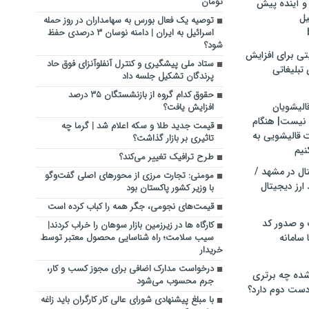
تومان
و آینده پیش
یل
توصیه یک فعال بورس به سهامداران در روز حمله
اسرائیل به ایران | دامنه نوسان ۳ درصدی حفظ
شود؟
تی برای افزایش
ستاد ملی پیشگیری و کنترل آنفلوآنزای فوق حاد
تبلیغاتی
پرندگان تشکیل جلسه داد
حقوق کدام گروه از بازنشستگان ۳۵ درصد
الیشویان
افزایش یافت؟
 نیست| هنگام
قیمت جدید طلا و سکه اعلام شد | گرما چه
ت قالیشویی به
تاثیری بر بازار گذاشت؟
نیم
طرح ترافیک تغییر می‌کند؟
ال در مشهد /
مومنی: تجارت مرزی از محورهای اصلی گفت‌وگو
ارز دیجیتال
با وزیر کشور پاکستان بود
قیمت‌های نجومی، جگر همه را کباب کرده است
 و صدور کد
کارگاه ها در زیرزمین بازار سوهان را خراب کردند|
 سامانه
سیب سلامت؛ راه شناسایی محصول معتبر توسط
خریدار
درخواست مدارک اضافی برای مجوز کسب و کار،
ده چه برتری
جرم محسوب می‌شود
ست دوم دارد؟
با مبلغ پیشنهادی شورای عالی کار کارگران باید زاغه‌