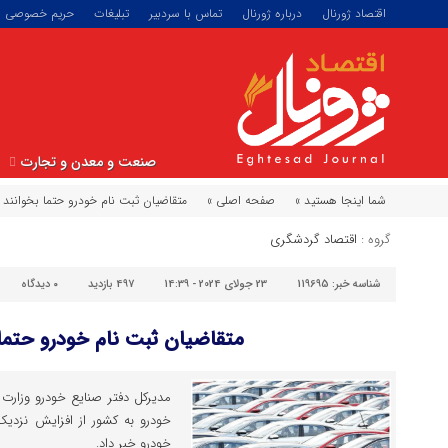
اقتصاد ژورنال
درباره ژورنال
تماس با سردبیر
تبلیغات
حریم خصوصی
صنعت و معدن و تجارت
شما اینجا هستید »
صفحه اصلی »
متقاضیان ثبت نام خودرو حتما بخوانند
گروه :
اقتصاد گردشگری
شناسه خبر:
119695
23 جولای 2024 - 14:39
497 بازدید
۰
دیدگاه
متقاضیان ثبت نام خودرو حتما 
مدیرکل دفتر صنایع خودرو وزار
خودرو خبر داد.