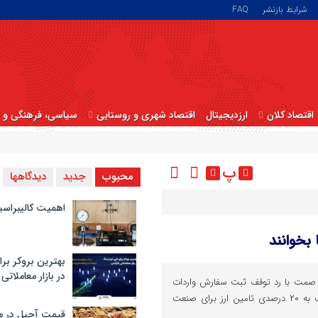
شرایط بازنشر
FAQ
اقتصاد کلان
ارزدیجیتال
اقتصاد شهری و روستایی
سیاسی، فرهنگی و ا
پ
محبوب
جدید
دیدگاهها
اهمیت کالیبراسی
بخوانند
بهترین بروکر برا
در بازار معاملاتی
ت صمت با رد توقف ثبت سفارش واردات
خودرو به کشور از افزایش نزدیک به ۲۰ درصدی تامین ارز برای صنعت
قیمت آجیل در م