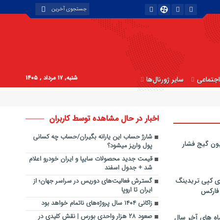
شنبه, ۱۷ مرداد , ۱۴۰۵
جتماعی
سایر ژورنال‌ها
اخبار در حال مشاهده توسط کاربران
شارژ حساب این یارانه بگیران/حساب چه کسانی
ون گیج فشار
پول واریز میشود؟
قیمت جدید محصولات سایپا و ایران خودرو اعلام
شد + جدول اسفند
ی کپی‌ تریدینگ
گسترش فعالیت‌های دوریس در سراسر جهان؛ از
ایران تا اروپا
 فارکس
زاکانی ١۴٠۴ سال پروژه‌های ناتمام خواهد بود
صعود ۲۸ هزار واحدی بورس | نقش کلیدی در
اه های آخر سال