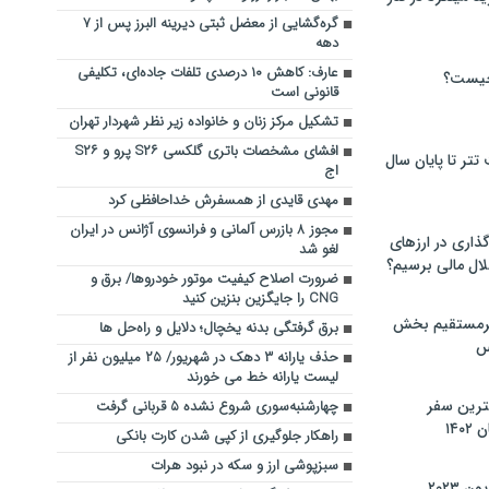
گره‌گشایی از معضل ثبتی دیرینه البرز پس از ۷
دهه
عارف: کاهش ۱۰ درصدی تلفات جاده‌ای، تکلیفی
چیست؟
قانونی است
تشکیل مرکز زنان و خانواده زیر نظر شهردار تهران
افشای مشخصات باتری گلکسی S۲۶ پرو و S۲۶
تر تا پایان سال
اج
مهدی قایدی از همسفرش خداحافظی کرد
مجوز ۸ بازرس آلمانی و فرانسوی آژانس در ایران
گذاری در ارزهای
لغو شد
لال مالی برسیم؟
ضرورت اصلاح کیفیت موتور خودروها/ برق و
CNG را جایگزین بنزین کنید
یرمستقیم بخش
برق گرفتگی بدنه یخچال؛ دلایل و راه‌حل‌ ها
س
حذف یارانه ۳ دهک در شهریور/ ۲۵ میلیون نفر از
لیست یارانه خط می خورند
نترین سفر
چهارشنبه‌سوری شروع نشده ۵ قربانی گرفت
۱۴
راهکار جلوگیری از کپی شدن کارت بانکی
سبزپوشی ارز و سکه در نبود هرات
 ۲۰۲۳