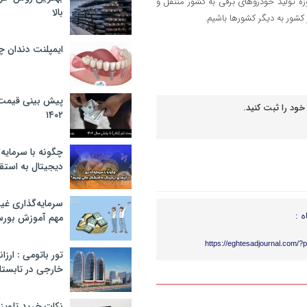
حوزه تولید خودروهای برقی به کشور منتقل و
بالا
کشور به دیگر کشورها باشیم.
ایمپلنت دندان 
پیش بینی قیمت ت
خود را ثبت کنید.
۱۴۰۲
چگونه با سرمایه‌
دیجیتال به استق
سرمایه‌گذاری غ
ه :
مهم آموزش بور
https://eghtesadjournal.com/?
تور باتومی : ارزا
خارجی در تابستان ۰۲
نکات خرید تلویزیون