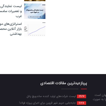
لیست نمایندگی 
و تعمیرات سام
غرب
استراتژی‌های مو
بازار آنلاین محص
بهداشتی
پربازدیدترین مقالات اقتصادی
جهان است.
لیست شرکت‌های تولید کننده ساندویچ پانل
19:27
را به صورت
جابه‌جایی حریم شهر قزوین برای اجرای پروژه فولاد!
11:28