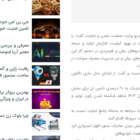
جی پی اس خودرو
تامین امنیت خود
خودرو وزارت صنعت، معدن و تجارت، گفت: با
 در بهبود کیفیت، افزایش تولید و عرضه
معرفی و بررسی پ
دروهای برقی و هیبریدی در دستور کار این
معتبر آریا اینوست
ودروهای برقی و نیز مدیریت مصرف سوخت در
ت.
رقابت ژاپن و آلم
انست و گفت: از ابتدای سال جاری تاکنون
ساخت سنسور فش
مدیرکل دفتر صنایع خودرو وزارت صنعت، معدن و تجارت با اشاره به افزایش نزدیک به ۲۰ درصدی تامین ارز برای بخش
بهترین بروکر برا
خودروی کشور نسبت به مدت مشابه سال قبل، اظهار امیدواری کرد که در سال ۱۴۰۳ شاهد شکسته شدن رکورد تولید و
در ایران و ویژگی‌
ا مراجعه به سامانه جامع تجارت نسبت به
چرا بلوک زن دس
ربوطه اقدام کنند.
 بنیان صادرات محور اظهار امیدواری کرد
کیفیت خودروهای
بهترین روش خرید