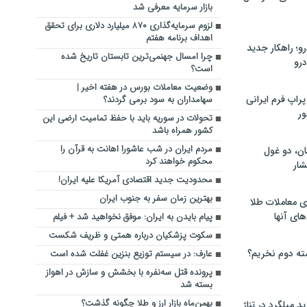
بازار سرمایه معرفی شد
لزوم سرمایه‌گذاری ۸۷۰ میلیارد دلاری برای تحقق
اهداف برنامه هفتم
؛ راهکار جدید
چرا امسال جهنمی‌ترین تابستان تاریخ شده
رو
است؟
وضعیت معاملات بورس در هفته اخیر |
راپ فرم ایرانی
سهامداران به سود برمی گردند؟
ور
تحولات در سوریه باید با حفظ تمامیت ارضی این
کشور همراه باشد
مردم ایران در شب عاشورا اهانت به قرآن را
ان، دو غول
محکوم خواهند کرد
ار
محدودیت جدید اقتصادی آمریکا علیه ایران!
بهترین زمان سفر به جنوب ایران
ی معاملات طلا
های آنها
پیام بایدن به ایران: موفق نخواهید شد + فیلم
سکوت پزشکیان درباره همتی و ظریف شکست
ته دوم نخریم؟
عارف: در سیستم توزیع بنزین غفلت شده است
پرونده قتل سه‌نفره با بخشش و سازش در اهواز
بسته شد
بهمن‌ماه بازار ارز و طلا چگونه گذشت؟
 میلگرد در تناژ